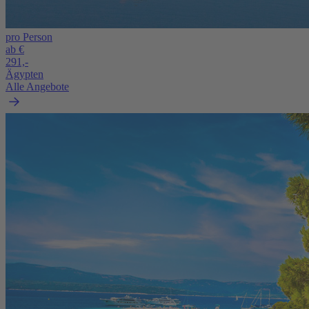
pro Person
ab €
291,-
Ägypten
Alle Angebote