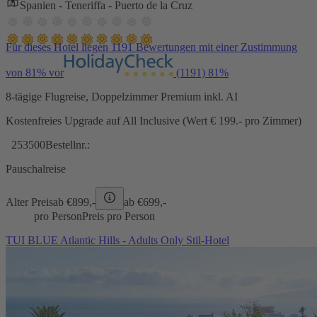
Spanien - Teneriffa - Puerto de la Cruz
Für dieses Hotel liegen 1191 Bewertungen mit einer Zustimmung
von 81% vor
(1191)
81%
8-tägige Flugreise, Doppelzimmer Premium inkl. AI
Kostenfreies Upgrade auf All Inclusive (Wert € 199.- pro Zimmer)
253500
Bestellnr.:
Pauschalreise
Alter Preis
ab €
899,-
ab €
699,-
pro Person
Preis pro Person
TUI BLUE Atlantic Hills - Adults Only Stil-Hotel