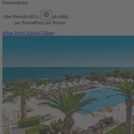
Pauschalreise
Alter Preis
ab €
833,-
ab €
666,-
pro Person
Preis pro Person
allsun Hotel Zorbas Village