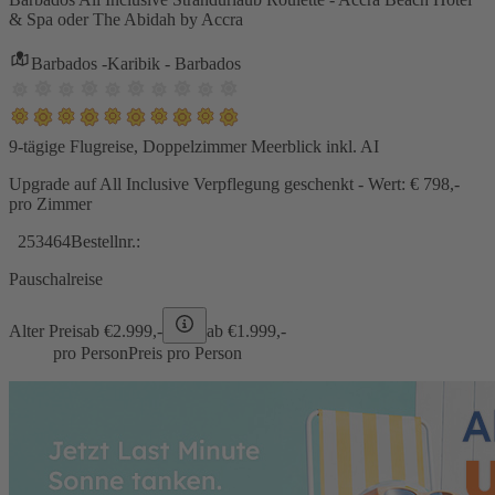
& Spa oder The Abidah by Accra
Barbados -Karibik - Barbados
9-tägige Flugreise, Doppelzimmer Meerblick inkl. AI
Upgrade auf All Inclusive Verpflegung geschenkt - Wert: € 798,-
pro Zimmer
253464
Bestellnr.:
Pauschalreise
Alter Preis
ab €
2.999,-
ab €
1.999,-
pro Person
Preis pro Person