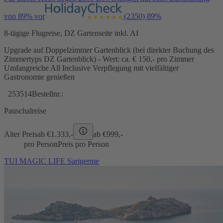
von 89% vor
(2350)
89%
8-tägige Flugreise, DZ Gartenseite inkl. AI
Upgrade auf Doppelzimmer Gartenblick (bei direkter Buchung des
Zimmertyps DZ Gartenblick) - Wert: ca. € 150,- pro Zimmer
Umfangreiche All Inclusive Verpflegung mit vielfältiger
Gastronomie genießen
253514
Bestellnr.:
Pauschalreise
Alter Preis
ab €
1.333,-
ab €
999,-
pro Person
Preis pro Person
TUI MAGIC LIFE Sarigerme