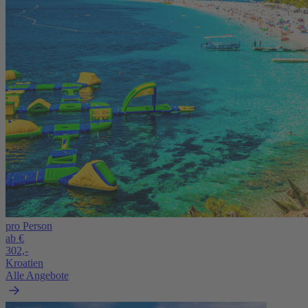
pro Person
ab €
302,-
Kroatien
Alle Angebote