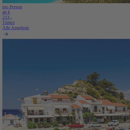
pro Person
ab €
233,-
Türkei
Alle Angebote