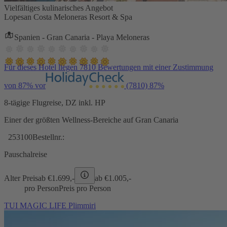
Vielfältiges kulinarisches Angebot
Lopesan Costa Meloneras Resort & Spa
Spanien - Gran Canaria - Playa Meloneras
Für dieses Hotel liegen 7810 Bewertungen mit einer Zustimmung
von 87% vor
(7810)
87%
8-tägige Flugreise, DZ inkl. HP
Einer der größten Wellness-Bereiche auf Gran Canaria
253100
Bestellnr.:
Pauschalreise
Alter Preis
ab €
1.699,-
ab €
1.005,-
pro Person
Preis pro Person
TUI MAGIC LIFE Plimmiri