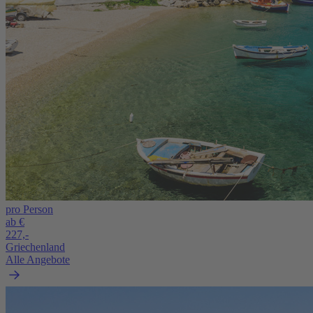
pro Person
ab €
227,-
Griechenland
Alle Angebote