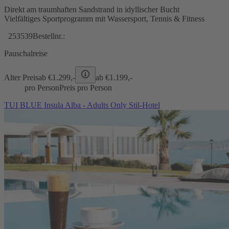
Direkt am traumhaften Sandstrand in idyllischer Bucht
Vielfältiges Sportprogramm mit Wassersport, Tennis & Fitness
253539
Bestellnr.:
Pauschalreise
Alter Preis
ab €
1.299,-
ab €
1.199,-
pro Person
Preis pro Person
TUI BLUE Insula Alba - Adults Only Stil-Hotel