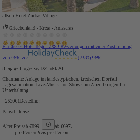
allsun Hotel Zorbas Village
Griechenland - Kreta - Anissaras
Für dieses Hotel liegen 2389 Bewertungen mit einer Zustimmung
von 96% vor
(2389)
96%
8-tägige Flugreise, DZ inkl. AI
Charmante Anlage im landestypischen, kretischen Dorfstil
Tagesanimation, Live-Musik und Shows am Abend sorgen für
Unterhaltung
253001
Bestellnr.:
Pauschalreise
Alter Preis
ab €
899,-
ab €
697,-
pro Person
Preis pro Person