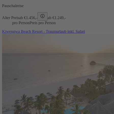
Pauschalreise
Alter Preis
ab €
1.456,-
ab €
1.249,-
pro Person
Preis pro Person
Kiwengwa Beach Resort - Traumurlaub inkl. Safari