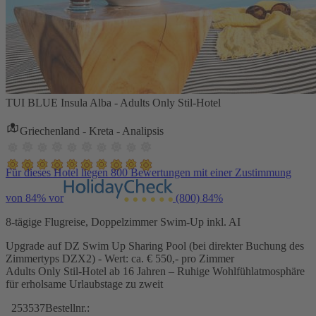
TUI BLUE Insula Alba - Adults Only Stil-Hotel
Griechenland - Kreta - Analipsis
Für dieses Hotel liegen 800 Bewertungen mit einer Zustimmung
von 84% vor
(800)
84%
8-tägige Flugreise, Doppelzimmer Swim-Up inkl. AI
Upgrade auf DZ Swim Up Sharing Pool (bei direkter Buchung des
Zimmertyps DZX2) - Wert: ca. € 550,- pro Zimmer
Adults Only Stil-Hotel ab 16 Jahren – Ruhige Wohlfühlatmosphäre
für erholsame Urlaubstage zu zweit
253537
Bestellnr.: