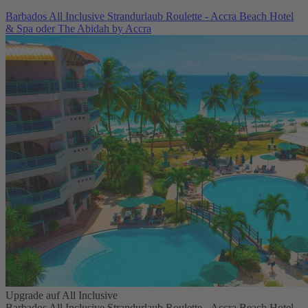
Barbados All Inclusive Strandurlaub Roulette - Accra Beach Hotel
& Spa oder The Abidah by Accra
Upgrade auf All Inclusive
Barbados All Inclusive Strandurlaub Roulette - Accra Beach Hotel