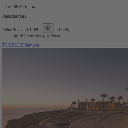
253009
Bestellnr.:
Pauschalreise
Alter Preis
ab €
1.099,-
ab €
788,-
pro Person
Preis pro Person
TUI BLUE Samaya