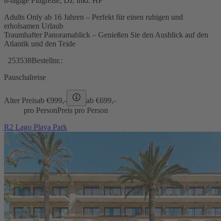
8-tägige Flugreise, DZ inkl. HP
Adults Only ab 16 Jahren – Perfekt für einen ruhigen und
erholsamen Urlaub
Traumhafter Panoramablick – Genießen Sie den Ausblick auf den
Atlantik und den Teide
253538
Bestellnr.:
Pauschalreise
Alter Preis
ab €
999,-
ab €
699,-
pro Person
Preis pro Person
R2 Lago Playa Park