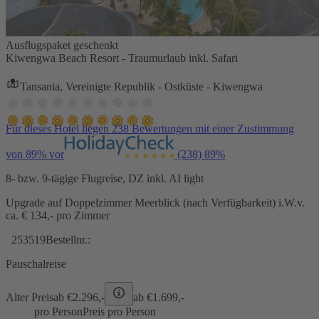
Ausflugspaket geschenkt
Kiwengwa Beach Resort - Traumurlaub inkl. Safari
Tansania, Vereinigte Republik - Ostküste - Kiwengwa
Für dieses Hotel liegen 238 Bewertungen mit einer Zustimmung
von 89% vor
(238)
89%
8- bzw. 9-tägige Flugreise, DZ inkl. AI light
Upgrade auf Doppelzimmer Meerblick (nach Verfügbarkeit) i.W.v.
ca. € 134,- pro Zimmer
253519
Bestellnr.:
Pauschalreise
Alter Preis
ab €
2.296,-
ab €
1.699,-
pro Person
Preis pro Person