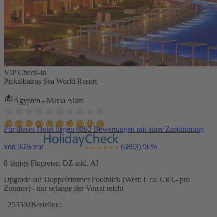
VIP Check-In
Pickalbatros Sea World Resort
Ägypten - Marsa Alam
Für dieses Hotel liegen 6893 Bewertungen mit einer Zustimmung
von 96% vor
(6893)
96%
8-tägige Flugreise, DZ inkl. AI
Upgrade auf Doppelzimmer Poolblick (Wert: € ca. € 84,- pro
Zimmer) - nur solange der Vorrat reicht
253504
Bestellnr.: