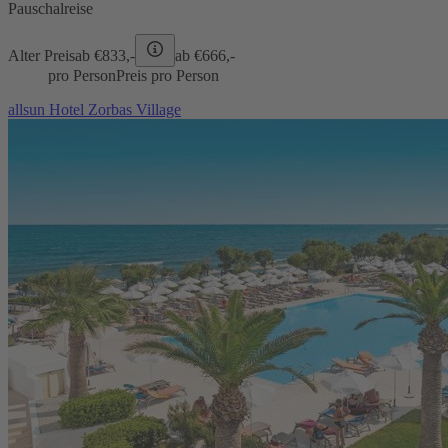
Pauschalreise
Alter Preis
ab €
833,-
ab €
666,-
pro Person
Preis pro Person
allsun Hotel Zorbas Village