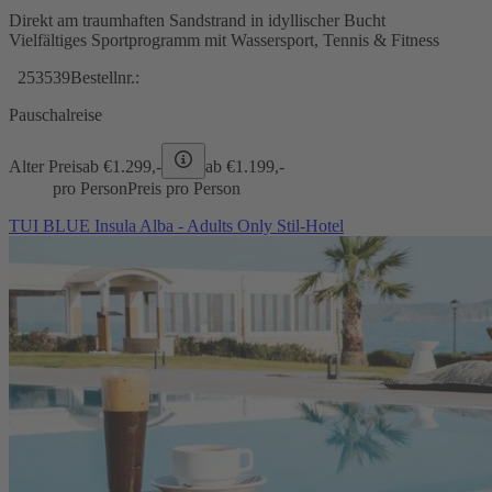
Direkt am traumhaften Sandstrand in idyllischer Bucht
Vielfältiges Sportprogramm mit Wassersport, Tennis & Fitness
253539
Bestellnr.:
Pauschalreise
Alter Preis
ab €
1.299,-
ab €
1.199,-
pro Person
Preis pro Person
TUI BLUE Insula Alba - Adults Only Stil-Hotel