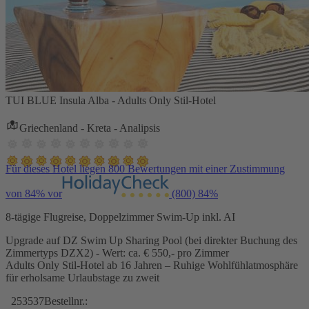
TUI BLUE Insula Alba - Adults Only Stil-Hotel
Griechenland - Kreta - Analipsis
Für dieses Hotel liegen 800 Bewertungen mit einer Zustimmung
von 84% vor
(800)
84%
8-tägige Flugreise, Doppelzimmer Swim-Up inkl. AI
Upgrade auf DZ Swim Up Sharing Pool (bei direkter Buchung des
Zimmertyps DZX2) - Wert: ca. € 550,- pro Zimmer
Adults Only Stil-Hotel ab 16 Jahren – Ruhige Wohlfühlatmosphäre
für erholsame Urlaubstage zu zweit
253537
Bestellnr.: