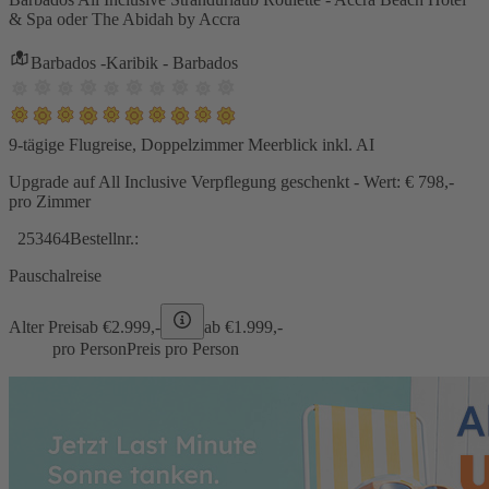
& Spa oder The Abidah by Accra
Barbados -Karibik - Barbados
9-tägige Flugreise, Doppelzimmer Meerblick inkl. AI
Upgrade auf All Inclusive Verpflegung geschenkt - Wert: € 798,-
pro Zimmer
253464
Bestellnr.:
Pauschalreise
Alter Preis
ab €
2.999,-
ab €
1.999,-
pro Person
Preis pro Person