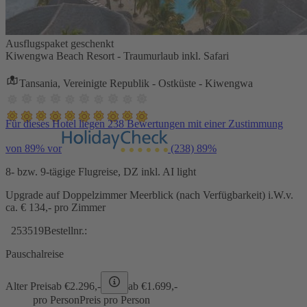
Ausflugspaket geschenkt
Kiwengwa Beach Resort - Traumurlaub inkl. Safari
Tansania, Vereinigte Republik - Ostküste - Kiwengwa
Für dieses Hotel liegen 238 Bewertungen mit einer Zustimmung
von 89% vor
(238)
89%
8- bzw. 9-tägige Flugreise, DZ inkl. AI light
Upgrade auf Doppelzimmer Meerblick (nach Verfügbarkeit) i.W.v.
ca. € 134,- pro Zimmer
253519
Bestellnr.:
Pauschalreise
Alter Preis
ab €
2.296,-
ab €
1.699,-
pro Person
Preis pro Person