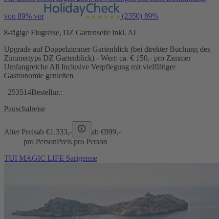
von 89% vor
(2350)
89%
8-tägige Flugreise, DZ Gartenseite inkl. AI
Upgrade auf Doppelzimmer Gartenblick (bei direkter Buchung des
Zimmertyps DZ Gartenblick) - Wert: ca. € 150,- pro Zimmer
Umfangreiche All Inclusive Verpflegung mit vielfältiger
Gastronomie genießen
253514
Bestellnr.:
Pauschalreise
Alter Preis
ab €
1.333,-
ab €
999,-
pro Person
Preis pro Person
TUI MAGIC LIFE Sarigerme