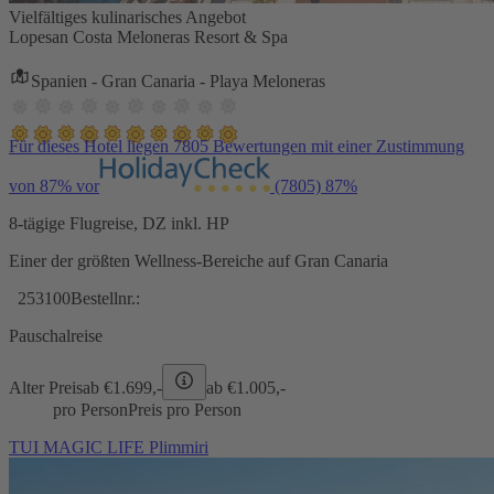
Vielfältiges kulinarisches Angebot
Lopesan Costa Meloneras Resort & Spa
Spanien - Gran Canaria - Playa Meloneras
Für dieses Hotel liegen 7805 Bewertungen mit einer Zustimmung
von 87% vor
(7805)
87%
8-tägige Flugreise, DZ inkl. HP
Einer der größten Wellness-Bereiche auf Gran Canaria
253100
Bestellnr.:
Pauschalreise
Alter Preis
ab €
1.699,-
ab €
1.005,-
pro Person
Preis pro Person
TUI MAGIC LIFE Plimmiri