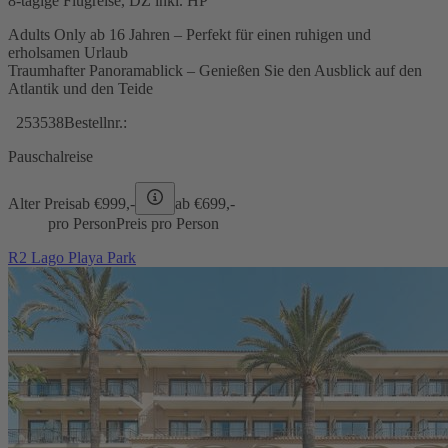
8-tägige Flugreise, DZ inkl. HP
Adults Only ab 16 Jahren – Perfekt für einen ruhigen und
erholsamen Urlaub
Traumhafter Panoramablick – Genießen Sie den Ausblick auf den
Atlantik und den Teide
253538
Bestellnr.:
Pauschalreise
Alter Preis
ab €
999,-
ab €
699,-
pro Person
Preis pro Person
R2 Lago Playa Park