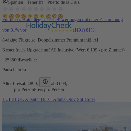
Spanien - Teneriffa - Puerto de la Cruz
Für dieses Hotel liegen 1191 Bewertungen mit einer Zustimmung
von 81% vor
(1191)
81%
8-tägige Flugreise, Doppelzimmer Premium inkl. AI
Kostenfreies Upgrade auf All Inclusive (Wert € 199.- pro Zimmer)
253500
Bestellnr.:
Pauschalreise
Alter Preis
ab €
899,-
ab €
699,-
pro Person
Preis pro Person
TUI BLUE Atlantic Hills - Adults Only Stil-Hotel