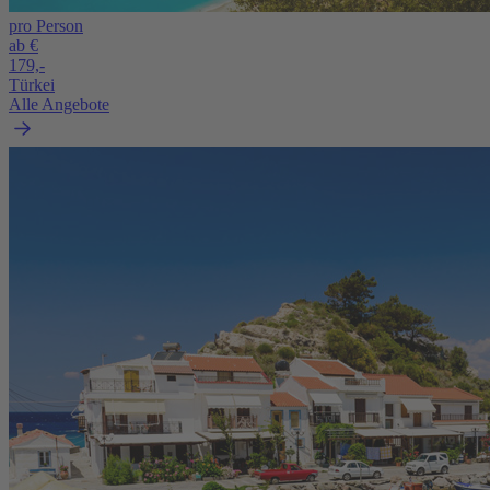
pro Person
ab €
179,-
Türkei
Alle Angebote