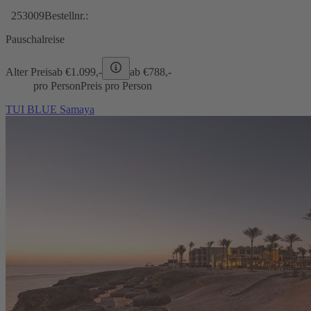
253009
Bestellnr.:
Pauschalreise
Alter Preis
ab €
1.099,-
ab €
788,-
pro Person
Preis pro Person
TUI BLUE Samaya