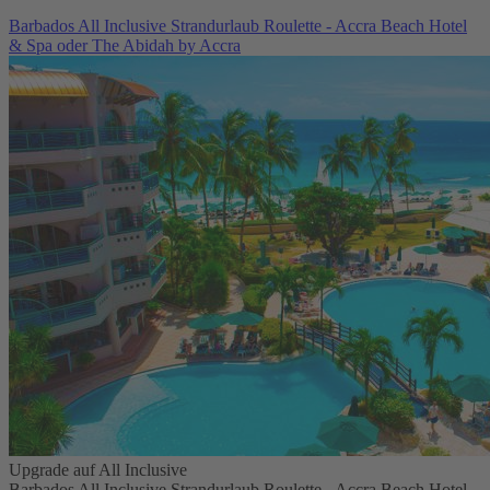
Barbados All Inclusive Strandurlaub Roulette - Accra Beach Hotel
& Spa oder The Abidah by Accra
Upgrade auf All Inclusive
Barbados All Inclusive Strandurlaub Roulette - Accra Beach Hotel