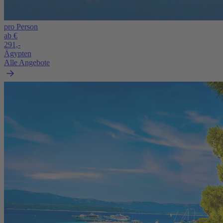
pro Person
ab €
291,-
Ägypten
Alle Angebote