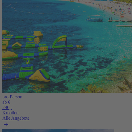
pro Person
ab €
296,-
Kroatien
Alle Angebote