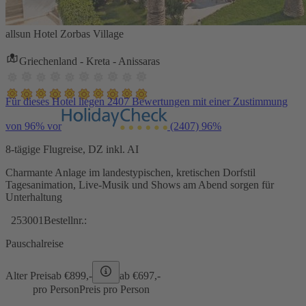
allsun Hotel Zorbas Village
Griechenland - Kreta - Anissaras
Für dieses Hotel liegen 2407 Bewertungen mit einer Zustimmung
von 96% vor
(2407)
96%
8-tägige Flugreise, DZ inkl. AI
Charmante Anlage im landestypischen, kretischen Dorfstil
Tagesanimation, Live-Musik und Shows am Abend sorgen für
Unterhaltung
253001
Bestellnr.:
Pauschalreise
Alter Preis
ab €
899,-
ab €
697,-
pro Person
Preis pro Person