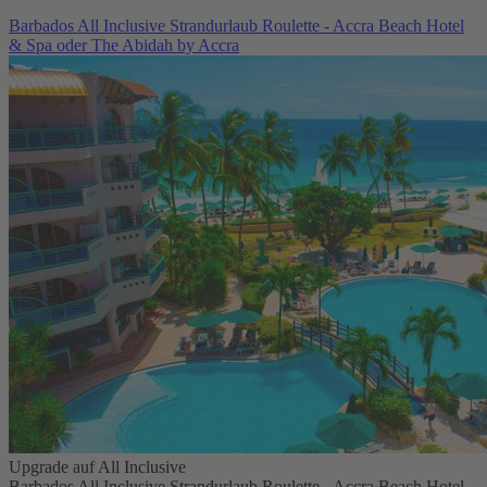
Barbados All Inclusive Strandurlaub Roulette - Accra Beach Hotel
& Spa oder The Abidah by Accra
Upgrade auf All Inclusive
Barbados All Inclusive Strandurlaub Roulette - Accra Beach Hotel