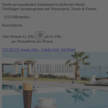
Direkt am traumhaften Sandstrand in idyllischer Bucht
Vielfältiges Sportprogramm mit Wassersport, Tennis & Fitness
253539
Bestellnr.:
Pauschalreise
Alter Preis
ab €
1.299,-
ab €
1.199,-
pro Person
Preis pro Person
TUI BLUE Insula Alba - Adults Only Stil-Hotel