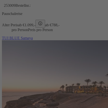
253009
Bestellnr.:
Pauschalreise
Alter Preis
ab €
1.099,-
ab €
788,-
pro Person
Preis pro Person
TUI BLUE Samaya