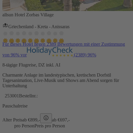
allsun Hotel Zorbas Village
Griechenland - Kreta - Anissaras
Für dieses Hotel liegen 2389 Bewertungen mit einer Zustimmung
von 96% vor
(2389)
96%
8-tägige Flugreise, DZ inkl. AI
Charmante Anlage im landestypischen, kretischen Dorfstil
Tagesanimation, Live-Musik und Shows am Abend sorgen für
Unterhaltung
253001
Bestellnr.:
Pauschalreise
Alter Preis
ab €
899,-
ab €
697,-
pro Person
Preis pro Person