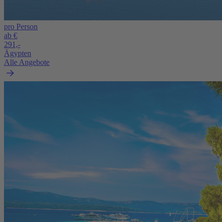
pro Person
ab €
291,-
Ägypten
Alle Angebote