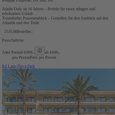
8-tägige Flugreise, DZ inkl. HP
Adults Only ab 16 Jahren – Perfekt für einen ruhigen und
erholsamen Urlaub
Traumhafter Panoramablick – Genießen Sie den Ausblick auf den
Atlantik und den Teide
253538
Bestellnr.:
Pauschalreise
Alter Preis
ab €
999,-
ab €
699,-
pro Person
Preis pro Person
R2 Lago Playa Park