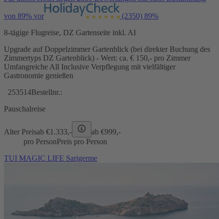
von 89% vor
(2350)
89%
8-tägige Flugreise, DZ Gartenseite inkl. AI
Upgrade auf Doppelzimmer Gartenblick (bei direkter Buchung des
Zimmertyps DZ Gartenblick) - Wert: ca. € 150,- pro Zimmer
Umfangreiche All Inclusive Verpflegung mit vielfältiger
Gastronomie genießen
253514
Bestellnr.:
Pauschalreise
Alter Preis
ab €
1.333,-
ab €
999,-
pro Person
Preis pro Person
TUI MAGIC LIFE Sarigerme