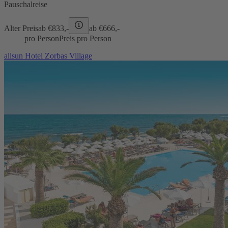
Pauschalreise
Alter Preis
ab €
833,-
ab €
666,-
pro Person
Preis pro Person
allsun Hotel Zorbas Village