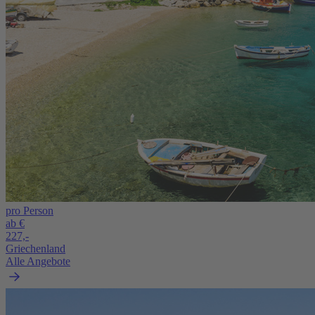
pro Person
ab €
227,-
Griechenland
Alle Angebote