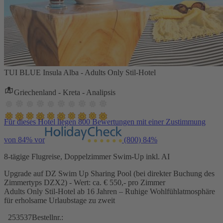
TUI BLUE Insula Alba - Adults Only Stil-Hotel
Griechenland - Kreta - Analipsis
Für dieses Hotel liegen 800 Bewertungen mit einer Zustimmung
von 84% vor
(800)
84%
8-tägige Flugreise, Doppelzimmer Swim-Up inkl. AI
Upgrade auf DZ Swim Up Sharing Pool (bei direkter Buchung des
Zimmertyps DZX2) - Wert: ca. € 550,- pro Zimmer
Adults Only Stil-Hotel ab 16 Jahren – Ruhige Wohlfühlatmosphäre
für erholsame Urlaubstage zu zweit
253537
Bestellnr.: