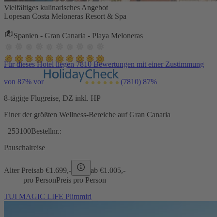
Vielfältiges kulinarisches Angebot
Lopesan Costa Meloneras Resort & Spa
Spanien - Gran Canaria - Playa Meloneras
Für dieses Hotel liegen 7810 Bewertungen mit einer Zustimmung
von 87% vor
(7810)
87%
8-tägige Flugreise, DZ inkl. HP
Einer der größten Wellness-Bereiche auf Gran Canaria
253100
Bestellnr.:
Pauschalreise
Alter Preis
ab €
1.699,-
ab €
1.005,-
pro Person
Preis pro Person
TUI MAGIC LIFE Plimmiri