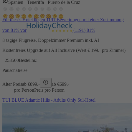
Spanien - Teneriffa - Puerto de la Cruz
Für dieses Hotel liegen 1191 Bewertungen mit einer Zustimmung
von 81% vor
(1191)
81%
8-tägige Flugreise, Doppelzimmer Premium inkl. AI
Kostenfreies Upgrade auf All Inclusive (Wert € 199.- pro Zimmer)
253500
Bestellnr.:
Pauschalreise
Alter Preis
ab €
899,-
ab €
699,-
pro Person
Preis pro Person
TUI BLUE Atlantic Hills - Adults Only Stil-Hotel