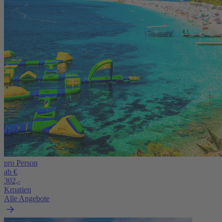
pro Person
ab €
302,-
Kroatien
Alle Angebote