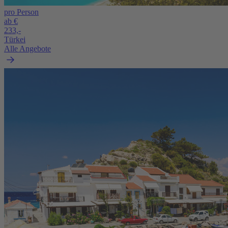
pro Person
ab €
233,-
Türkei
Alle Angebote