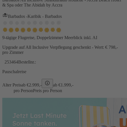
& Spa oder The Abidah by Accra
Barbados -Karibik - Barbados
9-tägige Flugreise, Doppelzimmer Meerblick inkl. AI
Upgrade auf All Inclusive Verpflegung geschenkt - Wert: € 798,-
pro Zimmer
253464
Bestellnr.:
Pauschalreise
Alter Preis
ab €
2.999,-
ab €
1.999,-
pro Person
Preis pro Person