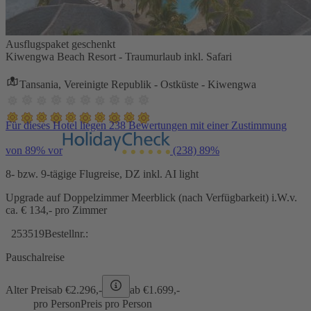
Ausflugspaket geschenkt
Kiwengwa Beach Resort - Traumurlaub inkl. Safari
Tansania, Vereinigte Republik - Ostküste - Kiwengwa
Für dieses Hotel liegen 238 Bewertungen mit einer Zustimmung
von 89% vor
(238)
89%
8- bzw. 9-tägige Flugreise, DZ inkl. AI light
Upgrade auf Doppelzimmer Meerblick (nach Verfügbarkeit) i.W.v.
ca. € 134,- pro Zimmer
253519
Bestellnr.:
Pauschalreise
Alter Preis
ab €
2.296,-
ab €
1.699,-
pro Person
Preis pro Person