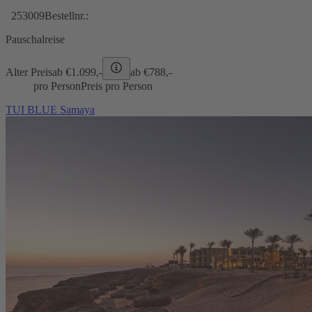
253009
Bestellnr.:
Pauschalreise
Alter Preis
ab €
1.099,-
ab €
788,-
pro Person
Preis pro Person
TUI BLUE Samaya