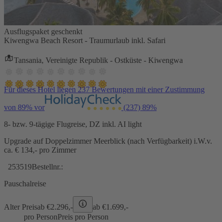
Ausflugspaket geschenkt
Kiwengwa Beach Resort - Traumurlaub inkl. Safari
Tansania, Vereinigte Republik - Ostküste - Kiwengwa
Für dieses Hotel liegen 237 Bewertungen mit einer Zustimmung
von 89% vor
(237)
89%
8- bzw. 9-tägige Flugreise, DZ inkl. AI light
Upgrade auf Doppelzimmer Meerblick (nach Verfügbarkeit) i.W.v.
ca. € 134,- pro Zimmer
253519
Bestellnr.:
Pauschalreise
Alter Preis
ab €
2.296,-
ab €
1.699,-
pro Person
Preis pro Person