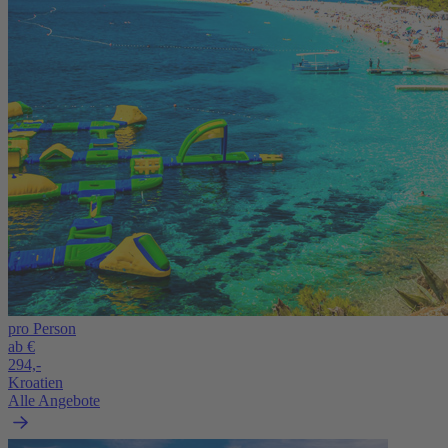
pro Person
ab €
294,-
Kroatien
Alle Angebote