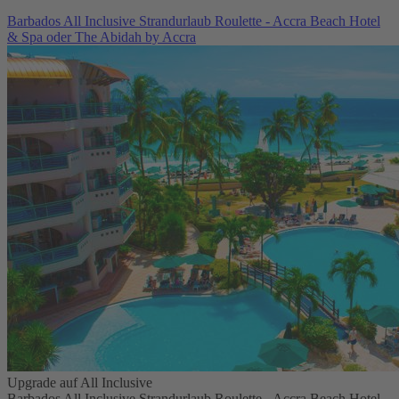
Barbados All Inclusive Strandurlaub Roulette - Accra Beach Hotel
& Spa oder The Abidah by Accra
Upgrade auf All Inclusive
Barbados All Inclusive Strandurlaub Roulette - Accra Beach Hotel