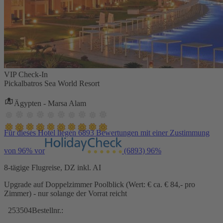
VIP Check-In
Pickalbatros Sea World Resort
Ägypten - Marsa Alam
Für dieses Hotel liegen 6893 Bewertungen mit einer Zustimmung
von 96% vor
(6893)
96%
8-tägige Flugreise, DZ inkl. AI
Upgrade auf Doppelzimmer Poolblick (Wert: € ca. € 84,- pro
Zimmer) - nur solange der Vorrat reicht
253504
Bestellnr.: