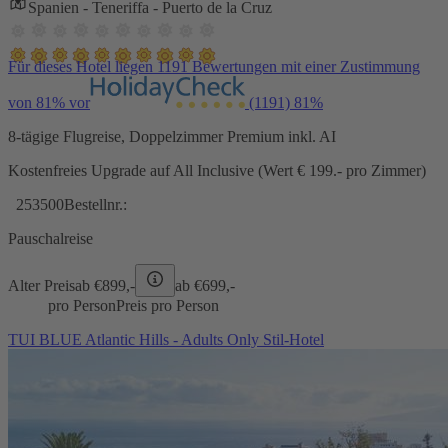
Spanien - Teneriffa - Puerto de la Cruz
Für dieses Hotel liegen 1191 Bewertungen mit einer Zustimmung
von 81% vor
(1191)
81%
8-tägige Flugreise, Doppelzimmer Premium inkl. AI
Kostenfreies Upgrade auf All Inclusive (Wert € 199.- pro Zimmer)
253500
Bestellnr.:
Pauschalreise
Alter Preis
ab €
899,-
ab €
699,-
pro Person
Preis pro Person
TUI BLUE Atlantic Hills - Adults Only Stil-Hotel