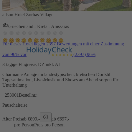
allsun Hotel Zorbas Village
Griechenland - Kreta - Anissaras
Für dieses Hotel liegen 2397 Bewertungen mit einer Zustimmung
von 96% vor
(2397)
96%
8-tägige Flugreise, DZ inkl. AI
Charmante Anlage im landestypischen, kretischen Dorfstil
Tagesanimation, Live-Musik und Shows am Abend sorgen für
Unterhaltung
253001
Bestellnr.:
Pauschalreise
Alter Preis
ab €
899,-
ab €
697,-
pro Person
Preis pro Person