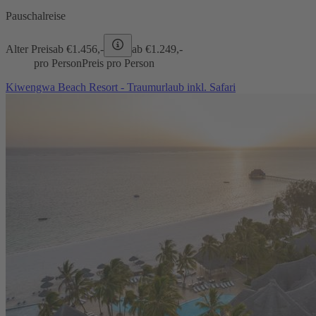
Pauschalreise
Alter Preis
ab €
1.456,-
ab €
1.249,-
pro Person
Preis pro Person
Kiwengwa Beach Resort - Traumurlaub inkl. Safari