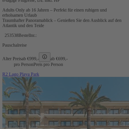
8-tägige Flugreise, DZ inkl. HP
Adults Only ab 16 Jahren – Perfekt für einen ruhigen und
erholsamen Urlaub
Traumhafter Panoramablick – Genießen Sie den Ausblick auf den
Atlantik und den Teide
253538
Bestellnr.:
Pauschalreise
Alter Preis
ab €
999,-
ab €
699,-
pro Person
Preis pro Person
R2 Lago Playa Park