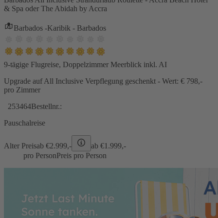
& Spa oder The Abidah by Accra
Barbados -Karibik - Barbados
9-tägige Flugreise, Doppelzimmer Meerblick inkl. AI
Upgrade auf All Inclusive Verpflegung geschenkt - Wert: € 798,-
pro Zimmer
253464
Bestellnr.:
Pauschalreise
Alter Preis
ab €
2.999,-
ab €
1.999,-
pro Person
Preis pro Person