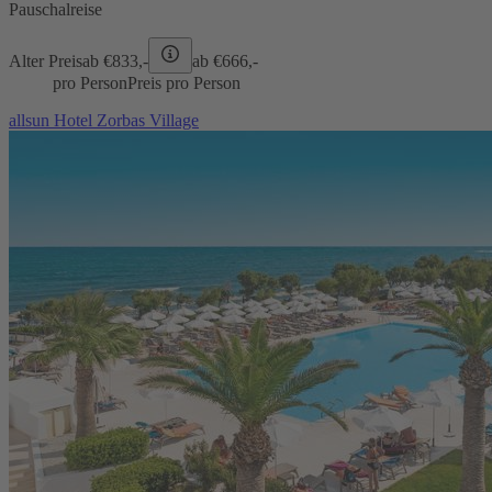
Pauschalreise
Alter Preis
ab €
833,-
ab €
666,-
pro Person
Preis pro Person
allsun Hotel Zorbas Village