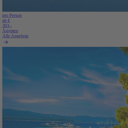
pro Person
ab €
303,-
Ägypten
Alle Angebote