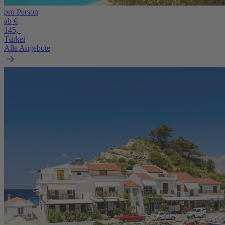
pro Person
ab €
145,-
Türkei
Alle Angebote