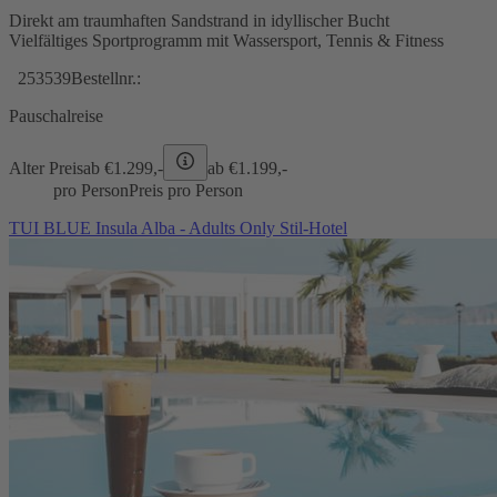
Direkt am traumhaften Sandstrand in idyllischer Bucht
Vielfältiges Sportprogramm mit Wassersport, Tennis & Fitness
253539
Bestellnr.:
Pauschalreise
Alter Preis
ab €
1.299,-
ab €
1.199,-
pro Person
Preis pro Person
TUI BLUE Insula Alba - Adults Only Stil-Hotel