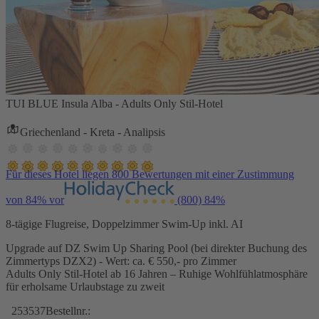
TUI BLUE Insula Alba - Adults Only Stil-Hotel
Griechenland - Kreta - Analipsis
Für dieses Hotel liegen 800 Bewertungen mit einer Zustimmung
von 84% vor
(800)
84%
8-tägige Flugreise, Doppelzimmer Swim-Up inkl. AI
Upgrade auf DZ Swim Up Sharing Pool (bei direkter Buchung des
Zimmertyps DZX2) - Wert: ca. € 550,- pro Zimmer
Adults Only Stil-Hotel ab 16 Jahren – Ruhige Wohlfühlatmosphäre
für erholsame Urlaubstage zu zweit
253537
Bestellnr.: