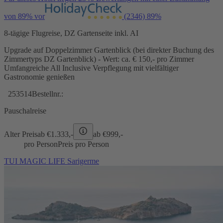
von 89% vor
(2346)
89%
8-tägige Flugreise, DZ Gartenseite inkl. AI
Upgrade auf Doppelzimmer Gartenblick (bei direkter Buchung des
Zimmertyps DZ Gartenblick) - Wert: ca. € 150,- pro Zimmer
Umfangreiche All Inclusive Verpflegung mit vielfältiger
Gastronomie genießen
253514
Bestellnr.:
Pauschalreise
Alter Preis
ab €
1.333,-
ab €
999,-
pro Person
Preis pro Person
TUI MAGIC LIFE Sarigerme