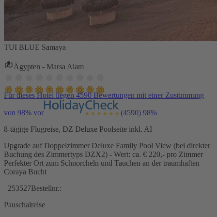
TUI BLUE Samaya
Ägypten - Marsa Alam
Für dieses Hotel liegen 4590 Bewertungen mit einer Zustimmung
von 98% vor
(4590)
98%
8-tägige Flugreise, DZ Deluxe Poolseite inkl. AI
Upgrade auf Doppelzimmer Deluxe Family Pool View (bei direkter
Buchung des Zimmertyps DZX2) - Wert: ca. € 220,- pro Zimmer
Perfekter Ort zum Schnorcheln und Tauchen an der traumhaften
Coraya Bucht
253527
Bestellnr.:
Pauschalreise