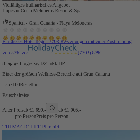
Vielfältiges kulinarisches Angebot
Lopesan Costa Meloneras Resort & Spa
Spanien - Gran Canaria - Playa Meloneras
Für dieses Hotel liegen 7793 Bewertungen mit einer Zustimmung
von 87% vor
(7793)
87%
8-tägige Flugreise, DZ inkl. HP
Einer der größten Wellness-Bereiche auf Gran Canaria
253100
Bestellnr.:
Pauschalreise
Alter Preis
ab €
1.699,-
ab €
1.005,-
pro Person
Preis pro Person
TUI MAGIC LIFE Plimmiri