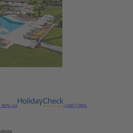
n 96% vor
(2407)
96%
altung