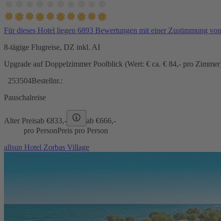
Für dieses Hotel liegen 6893 Bewertungen mit einer Zustimmung vo
8-tägige Flugreise, DZ inkl. AI
Upgrade auf Doppelzimmer Poolblick (Wert: € ca. € 84,- pro Zimmer) 
253504
Bestellnr.:
Pauschalreise
Alter Preis
ab €
833,-
ab €
666,-
pro Person
Preis pro Person
allsun Hotel Zorbas Village