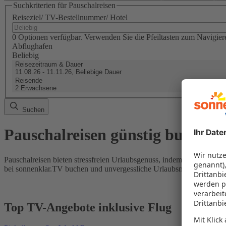
Suchkriterien für Pauschalreisen
Reiseziel/ TV-Bestellnummer/ Hotel
0 Optionen verfügbar. Verwenden Sie die Pfeiltasten zum Navigier
Abflughafen
Beliebig
Reisezeitraum & Dauer
11.08.26 - 11.11.26, Beliebige Dauer
Reisende
2 Erwachsene
Suchen
Pauschalreisen günstig buchen
Pauschalreisen bieten stressfreien Urlaubsgenuss, indem Flug und Hot
bei sonnenklar.TV buchen und unvergessliche Urlaubsmomente erleb
Top TV-Angebote inklusive Flug