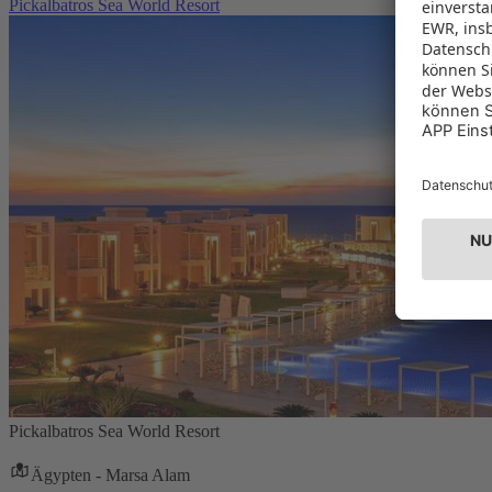
Pickalbatros Sea World Resort
Pickalbatros Sea World Resort
Ägypten - Marsa Alam