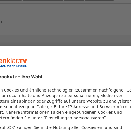
en.
el in einem Paket kombiniert werden – das spart Zeit und Geld. Nutzen 
en!