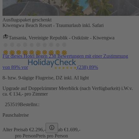
Ausflugspaket geschenkt
Kiwengwa Beach Resort - Traumurlaub inkl. Safari
Tansania, Vereinigte Republik - Ostküste - Kiwengwa
Für dieses Hotel liegen 238 Bewertungen mit einer Zustimmung
von 89% vor
(238)
89%
8- bzw. 9-tägige Flugreise, DZ inkl. AI light
Upgrade auf Doppelzimmer Meerblick (nach Verfügbarkeit) i.W.v.
ca. € 134,- pro Zimmer
253519
Bestellnr.:
Pauschalreise
Alter Preis
ab €
2.296,-
ab €
1.699,-
pro Person
Preis pro Person