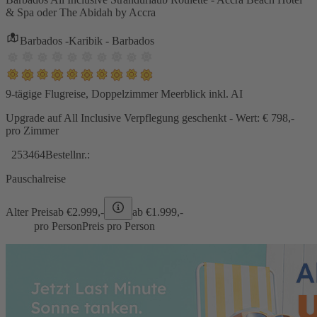
& Spa oder The Abidah by Accra
Barbados -Karibik - Barbados
9-tägige Flugreise, Doppelzimmer Meerblick inkl. AI
Upgrade auf All Inclusive Verpflegung geschenkt - Wert: € 798,-
pro Zimmer
253464
Bestellnr.:
Pauschalreise
Alter Preis
ab €
2.999,-
ab €
1.999,-
pro Person
Preis pro Person