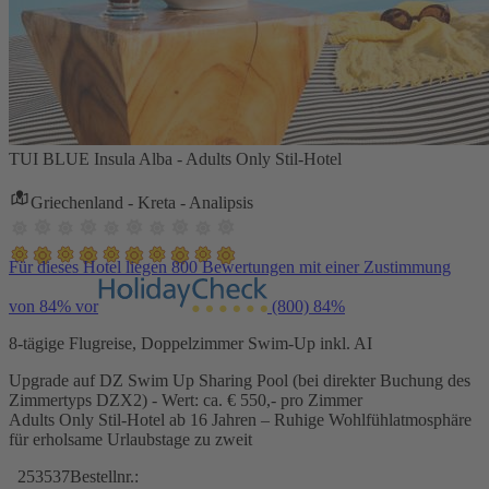
TUI BLUE Insula Alba - Adults Only Stil-Hotel
Griechenland - Kreta - Analipsis
Für dieses Hotel liegen 800 Bewertungen mit einer Zustimmung
von 84% vor
(800)
84%
8-tägige Flugreise, Doppelzimmer Swim-Up inkl. AI
Upgrade auf DZ Swim Up Sharing Pool (bei direkter Buchung des
Zimmertyps DZX2) - Wert: ca. € 550,- pro Zimmer
Adults Only Stil-Hotel ab 16 Jahren – Ruhige Wohlfühlatmosphäre
für erholsame Urlaubstage zu zweit
253537
Bestellnr.: