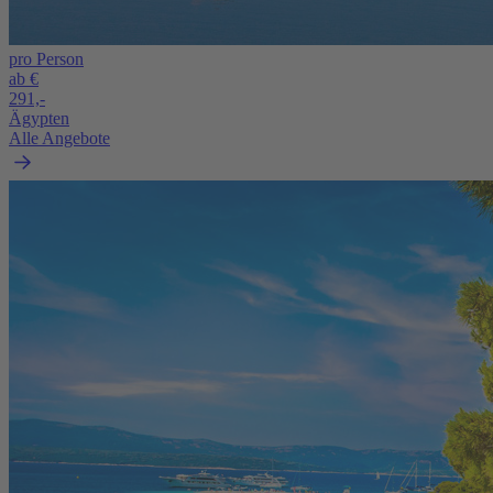
pro Person
ab €
291,-
Ägypten
Alle Angebote