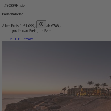
253009
Bestellnr.:
Pauschalreise
Alter Preis
ab €
1.099,-
ab €
788,-
pro Person
Preis pro Person
TUI BLUE Samaya