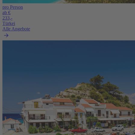
pro Person
ab €
233,-
Türkei
Alle Angebote