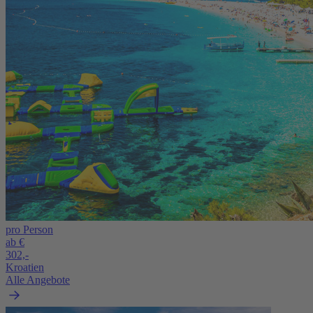
pro Person
ab €
302,-
Kroatien
Alle Angebote