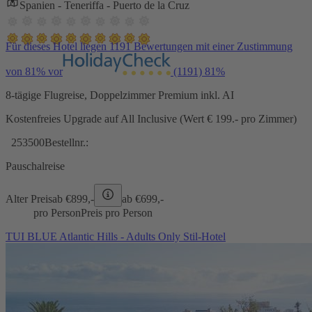
Spanien - Teneriffa - Puerto de la Cruz
Für dieses Hotel liegen 1191 Bewertungen mit einer Zustimmung
von 81% vor
(1191)
81%
8-tägige Flugreise, Doppelzimmer Premium inkl. AI
Kostenfreies Upgrade auf All Inclusive (Wert € 199.- pro Zimmer)
253500
Bestellnr.:
Pauschalreise
Alter Preis
ab €
899,-
ab €
699,-
pro Person
Preis pro Person
TUI BLUE Atlantic Hills - Adults Only Stil-Hotel