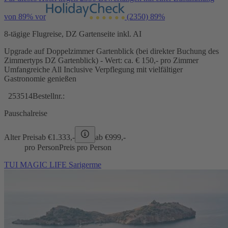
von 89% vor
(2350)
89%
8-tägige Flugreise, DZ Gartenseite inkl. AI
Upgrade auf Doppelzimmer Gartenblick (bei direkter Buchung des
Zimmertyps DZ Gartenblick) - Wert: ca. € 150,- pro Zimmer
Umfangreiche All Inclusive Verpflegung mit vielfältiger
Gastronomie genießen
253514
Bestellnr.:
Pauschalreise
Alter Preis
ab €
1.333,-
ab €
999,-
pro Person
Preis pro Person
TUI MAGIC LIFE Sarigerme