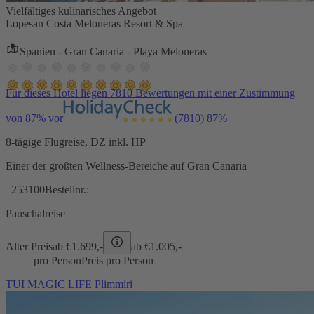
Vielfältiges kulinarisches Angebot
Lopesan Costa Meloneras Resort & Spa
Spanien - Gran Canaria - Playa Meloneras
Für dieses Hotel liegen 7810 Bewertungen mit einer Zustimmung
von 87% vor
(7810)
87%
8-tägige Flugreise, DZ inkl. HP
Einer der größten Wellness-Bereiche auf Gran Canaria
253100
Bestellnr.:
Pauschalreise
Alter Preis
ab €
1.699,-
ab €
1.005,-
pro Person
Preis pro Person
TUI MAGIC LIFE Plimmiri