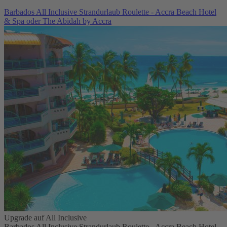
Barbados All Inclusive Strandurlaub Roulette - Accra Beach Hotel
& Spa oder The Abidah by Accra
Upgrade auf All Inclusive
Barbados All Inclusive Strandurlaub Roulette - Accra Beach Hotel