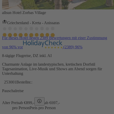
allsun Hotel Zorbas Village
Griechenland - Kreta - Anissaras
Für dieses Hotel liegen 2389 Bewertungen mit einer Zustimmung
von 96% vor
(2389)
96%
8-tägige Flugreise, DZ inkl. AI
Charmante Anlage im landestypischen, kretischen Dorfstil
Tagesanimation, Live-Musik und Shows am Abend sorgen für
Unterhaltung
253001
Bestellnr.:
Pauschalreise
Alter Preis
ab €
899,-
ab €
697,-
pro Person
Preis pro Person