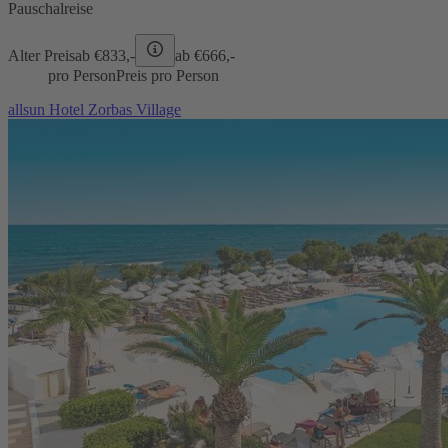
Pauschalreise
Alter Preis
ab €
833,-
ab €
666,-
pro Person
Preis pro Person
allsun Hotel Zorbas Village