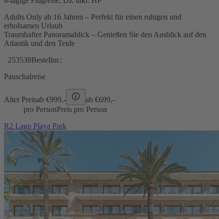
8-tägige Flugreise, DZ inkl. HP
Adults Only ab 16 Jahren – Perfekt für einen ruhigen und
erholsamen Urlaub
Traumhafter Panoramablick – Genießen Sie den Ausblick auf den
Atlantik und den Teide
253538
Bestellnr.:
Pauschalreise
Alter Preis
ab €
999,-
ab €
699,-
pro Person
Preis pro Person
R2 Lago Playa Park