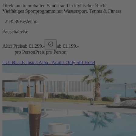
Direkt am traumhaften Sandstrand in idyllischer Bucht
Vielfältiges Sportprogramm mit Wassersport, Tennis & Fitness
253539
Bestellnr.:
Pauschalreise
Alter Preis
ab €
1.299,-
ab €
1.199,-
pro Person
Preis pro Person
TUI BLUE Insula Alba - Adults Only Stil-Hotel