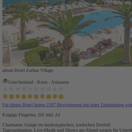
allsun Hotel Zorbas Village
Griechenland - Kreta - Anissaras
Für dieses Hotel liegen 2397 Bewertungen mit einer Zustimmung vo
8-tägige Flugreise, DZ inkl. AI
Charmante Anlage im landestypischen, kretischen Dorfstil
Tagesanimation, Live-Musik und Shows am Abend sorgen für Unterh