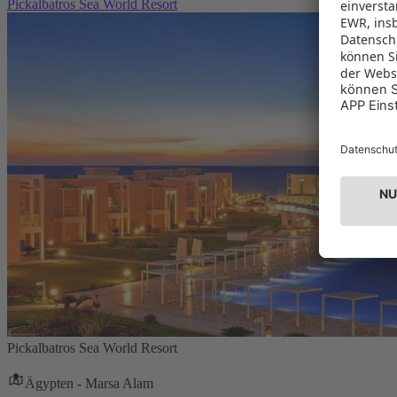
Pickalbatros Sea World Resort
Pickalbatros Sea World Resort
Ägypten - Marsa Alam