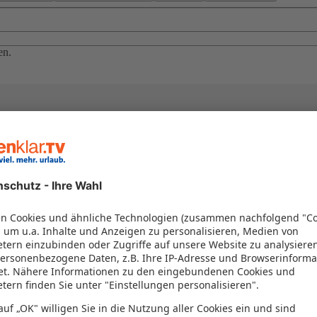
en.
el in einem Paket kombiniert werden – das spart Zeit und Geld. Nutzen 
en!