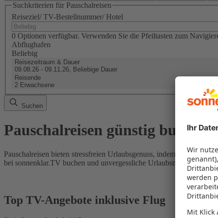
Suchkriterien für Pauschalreisen
Reiseziel/ TV-Bestellnummer/ Hotel
0 Optionen verfügbar. Verwenden Sie die Pfeiltasten zum Navigier
Abflughafen
Beliebig
Reisezeitraum & Dauer
09.08.26 - 09.11.26, Beliebige Dauer
Reisende
2 Erwachsene
Suchen
Pauschalreisen günstig buchen
Pauschalreisen bieten stressfreien Urlaubsgenuss, indem Flug und Hot
bei sonnenklar.TV buchen und unvergessliche Urlaubsmomente erleb
Top TV-Angebote inklusive Flug