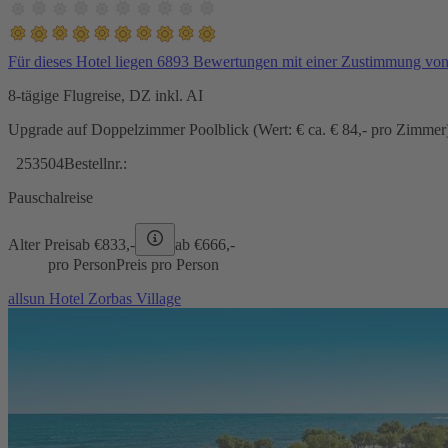
Für dieses Hotel liegen 6893 Bewertungen mit einer Zustimmung vo
8-tägige Flugreise, DZ inkl. AI
Upgrade auf Doppelzimmer Poolblick (Wert: € ca. € 84,- pro Zimmer) 
253504
Bestellnr.:
Pauschalreise
Alter Preis
ab €
833,-
ab €
666,-
pro Person
Preis pro Person
allsun Hotel Zorbas Village