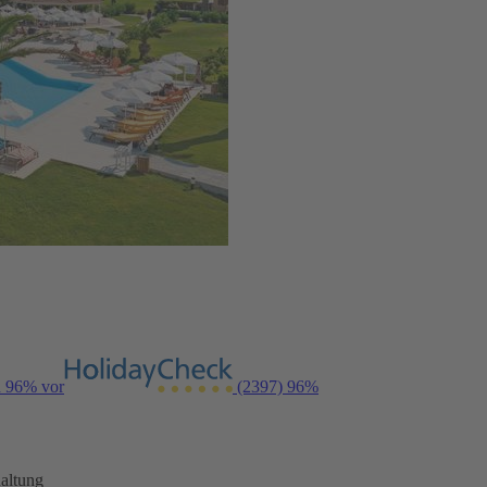
n 96% vor
(2397)
96%
altung