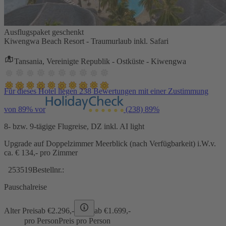
Ausflugspaket geschenkt
Kiwengwa Beach Resort - Traumurlaub inkl. Safari
Tansania, Vereinigte Republik - Ostküste - Kiwengwa
Für dieses Hotel liegen 238 Bewertungen mit einer Zustimmung
von 89% vor
(238)
89%
8- bzw. 9-tägige Flugreise, DZ inkl. AI light
Upgrade auf Doppelzimmer Meerblick (nach Verfügbarkeit) i.W.v.
ca. € 134,- pro Zimmer
253519
Bestellnr.:
Pauschalreise
Alter Preis
ab €
2.296,-
ab €
1.699,-
pro Person
Preis pro Person