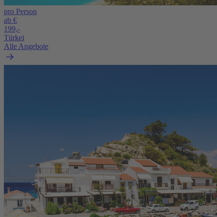
pro Person
ab €
199,-
Türkei
Alle Angebote