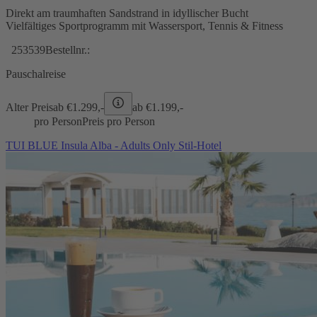
Direkt am traumhaften Sandstrand in idyllischer Bucht
Vielfältiges Sportprogramm mit Wassersport, Tennis & Fitness
253539
Bestellnr.:
Pauschalreise
Alter Preis
ab €
1.299,-
ab €
1.199,-
pro Person
Preis pro Person
TUI BLUE Insula Alba - Adults Only Stil-Hotel