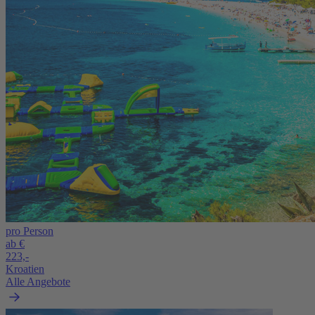
pro Person
ab €
223,-
Kroatien
Alle Angebote