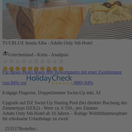
TUI BLUE Insula Alba - Adults Only Stil-Hotel
Griechenland - Kreta - Analipsis
Für dieses Hotel liegen 800 Bewertungen mit einer Zustimmung
von 84% vor
(800)
84%
8-tägige Flugreise, Doppelzimmer Swim-Up inkl. AI
Upgrade auf DZ Swim Up Sharing Pool (bei direkter Buchung des
Zimmertyps DZX2) - Wert: ca. € 550,- pro Zimmer
Adults Only Stil-Hotel ab 16 Jahren – Ruhige Wohlfühlatmosphäre
für erholsame Urlaubstage zu zweit
253537
Bestellnr.: