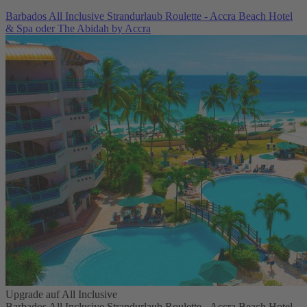
Barbados All Inclusive Strandurlaub Roulette - Accra Beach Hotel
& Spa oder The Abidah by Accra
Upgrade auf All Inclusive
Barbados All Inclusive Strandurlaub Roulette - Accra Beach Hotel