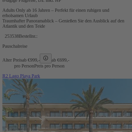
8-tägige Flugreise, DZ inkl. HP
Adults Only ab 16 Jahren – Perfekt für einen ruhigen und
erholsamen Urlaub
Traumhafter Panoramablick – Genießen Sie den Ausblick auf den
Atlantik und den Teide
253538
Bestellnr.:
Pauschalreise
Alter Preis
ab €
999,-
ab €
699,-
pro Person
Preis pro Person
R2 Lago Playa Park