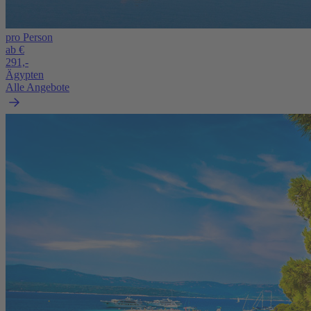
pro Person
ab €
291,-
Ägypten
Alle Angebote