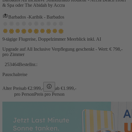
& Spa oder The Abidah by Accra
Barbados -Karibik - Barbados
9-tägige Flugreise, Doppelzimmer Meerblick inkl. AI
Upgrade auf All Inclusive Verpflegung geschenkt - Wert: € 798,-
pro Zimmer
253464
Bestellnr.:
Pauschalreise
Alter Preis
ab €
2.999,-
ab €
1.999,-
pro Person
Preis pro Person