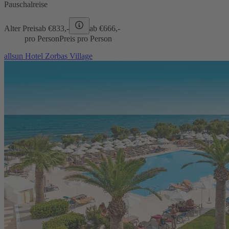
Pauschalreise
Alter Preis
ab €
833,-
ab €
666,-
pro Person
Preis pro Person
allsun Hotel Zorbas Village