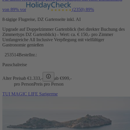
von 89% vor
(2350)
89%
8-tägige Flugreise, DZ Gartenseite inkl. AI
Upgrade auf Doppelzimmer Gartenblick (bei direkter Buchung des
Zimmertyps DZ Gartenblick) - Wert: ca. € 150,- pro Zimmer
Umfangreiche All Inclusive Verpflegung mit vielfältiger
Gastronomie genießen
253514
Bestellnr.:
Pauschalreise
Alter Preis
ab €
1.333,-
ab €
999,-
pro Person
Preis pro Person
TUI MAGIC LIFE Sarigerme