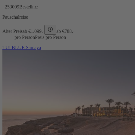
253009
Bestellnr.:
Pauschalreise
Alter Preis
ab €
1.099,-
ab €
788,-
pro Person
Preis pro Person
TUI BLUE Samaya