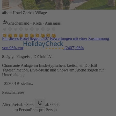
allsun Hotel Zorbas Village
Griechenland - Kreta - Anissaras
Für dieses Hotel liegen 2407 Bewertungen mit einer Zustimmung
von 96% vor
(2407)
96%
8-tägige Flugreise, DZ inkl. AI
Charmante Anlage im landestypischen, kretischen Dorfstil
Tagesanimation, Live-Musik und Shows am Abend sorgen für
Unterhaltung
253001
Bestellnr.:
Pauschalreise
Alter Preis
ab €
899,-
ab €
697,-
pro Person
Preis pro Person