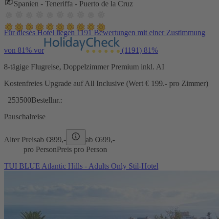
Spanien - Teneriffa - Puerto de la Cruz
Für dieses Hotel liegen 1191 Bewertungen mit einer Zustimmung
von 81% vor
(1191)
81%
8-tägige Flugreise, Doppelzimmer Premium inkl. AI
Kostenfreies Upgrade auf All Inclusive (Wert € 199.- pro Zimmer)
253500
Bestellnr.:
Pauschalreise
Alter Preis
ab €
899,-
ab €
699,-
pro Person
Preis pro Person
TUI BLUE Atlantic Hills - Adults Only Stil-Hotel