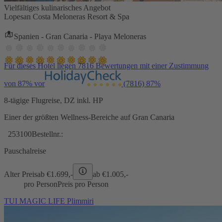
Vielfältiges kulinarisches Angebot
Lopesan Costa Meloneras Resort & Spa
Spanien - Gran Canaria - Playa Meloneras
Für dieses Hotel liegen 7816 Bewertungen mit einer Zustimmung
von 87% vor
(7816)
87%
8-tägige Flugreise, DZ inkl. HP
Einer der größten Wellness-Bereiche auf Gran Canaria
253100
Bestellnr.:
Pauschalreise
Alter Preis
ab €
1.699,-
ab €
1.005,-
pro Person
Preis pro Person
TUI MAGIC LIFE Plimmiri