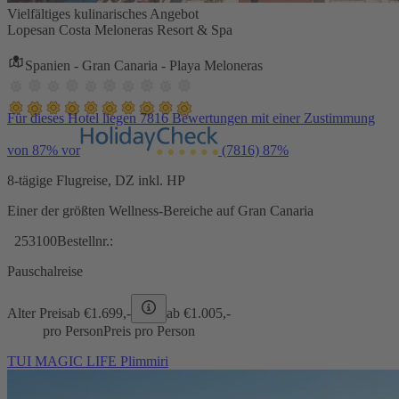
Vielfältiges kulinarisches Angebot
Lopesan Costa Meloneras Resort & Spa
Spanien - Gran Canaria - Playa Meloneras
Für dieses Hotel liegen 7816 Bewertungen mit einer Zustimmung
von 87% vor
(7816)
87%
8-tägige Flugreise, DZ inkl. HP
Einer der größten Wellness-Bereiche auf Gran Canaria
253100
Bestellnr.:
Pauschalreise
Alter Preis
ab €
1.699,-
ab €
1.005,-
pro Person
Preis pro Person
TUI MAGIC LIFE Plimmiri