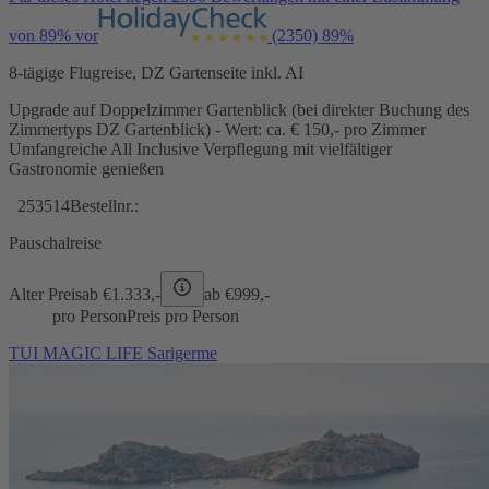
von 89% vor
(2350)
89%
8-tägige Flugreise, DZ Gartenseite inkl. AI
Upgrade auf Doppelzimmer Gartenblick (bei direkter Buchung des
Zimmertyps DZ Gartenblick) - Wert: ca. € 150,- pro Zimmer
Umfangreiche All Inclusive Verpflegung mit vielfältiger
Gastronomie genießen
253514
Bestellnr.:
Pauschalreise
Alter Preis
ab €
1.333,-
ab €
999,-
pro Person
Preis pro Person
TUI MAGIC LIFE Sarigerme