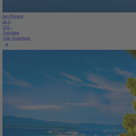
pro Person
ab €
291,-
Ägypten
Alle Angebote