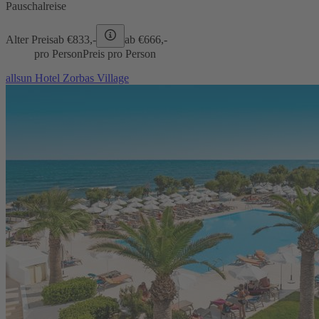
Pauschalreise
Alter Preis
ab €
833,-
ab €
666,-
pro Person
Preis pro Person
allsun Hotel Zorbas Village