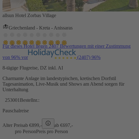
allsun Hotel Zorbas Village
Griechenland - Kreta - Anissaras
Für dieses Hotel liegen 2407 Bewertungen mit einer Zustimmung
von 96% vor
(2407)
96%
8-tägige Flugreise, DZ inkl. AI
Charmante Anlage im landestypischen, kretischen Dorfstil
Tagesanimation, Live-Musik und Shows am Abend sorgen für
Unterhaltung
253001
Bestellnr.:
Pauschalreise
Alter Preis
ab €
899,-
ab €
697,-
pro Person
Preis pro Person