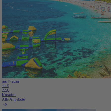
pro Person
ab €
223,-
Kroatien
Alle Angebote