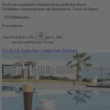
Direkt am traumhaften Sandstrand in idyllischer Bucht
Vielfältiges Sportprogramm mit Wassersport, Tennis & Fitness
253539
Bestellnr.:
Pauschalreise
Alter Preis
ab €
1.299,-
ab €
1.199,-
pro Person
Preis pro Person
TUI BLUE Insula Alba - Adults Only Stil-Hotel