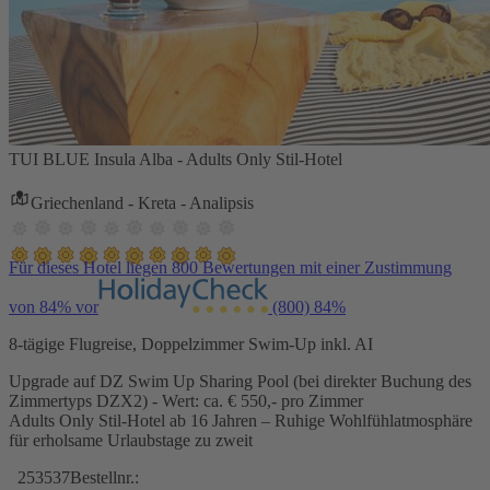
TUI BLUE Insula Alba - Adults Only Stil-Hotel
Griechenland - Kreta - Analipsis
Für dieses Hotel liegen 800 Bewertungen mit einer Zustimmung
von 84% vor
(800)
84%
8-tägige Flugreise, Doppelzimmer Swim-Up inkl. AI
Upgrade auf DZ Swim Up Sharing Pool (bei direkter Buchung des
Zimmertyps DZX2) - Wert: ca. € 550,- pro Zimmer
Adults Only Stil-Hotel ab 16 Jahren – Ruhige Wohlfühlatmosphäre
für erholsame Urlaubstage zu zweit
253537
Bestellnr.: