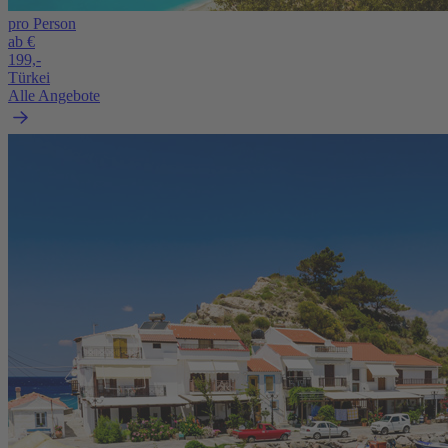
pro Person
ab €
199,-
Türkei
Alle Angebote