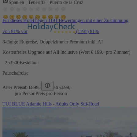
Spanien - Teneriffa - Puerto de la Cruz
Für dieses Hotel liegen 1191 Bewertungen mit einer Zustimmung
von 81% vor
(1191)
81%
8-tägige Flugreise, Doppelzimmer Premium inkl. AI
Kostenfreies Upgrade auf All Inclusive (Wert € 199.- pro Zimmer)
253500
Bestellnr.:
Pauschalreise
Alter Preis
ab €
899,-
ab €
699,-
pro Person
Preis pro Person
TUI BLUE Atlantic Hills - Adults Only Stil-Hotel