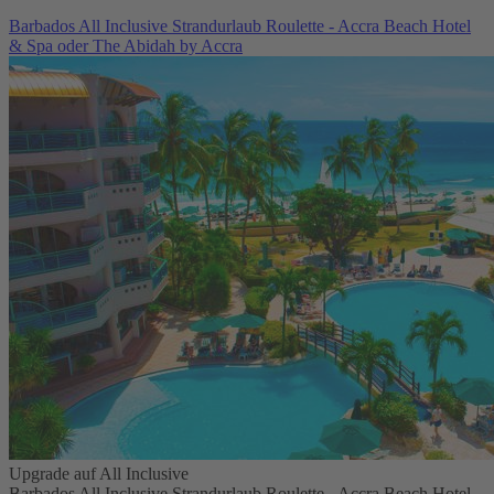
Barbados All Inclusive Strandurlaub Roulette - Accra Beach Hotel
& Spa oder The Abidah by Accra
Upgrade auf All Inclusive
Barbados All Inclusive Strandurlaub Roulette - Accra Beach Hotel