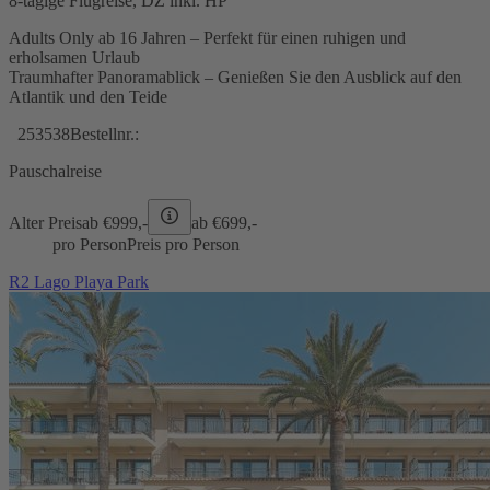
8-tägige Flugreise, DZ inkl. HP
Adults Only ab 16 Jahren – Perfekt für einen ruhigen und
erholsamen Urlaub
Traumhafter Panoramablick – Genießen Sie den Ausblick auf den
Atlantik und den Teide
253538
Bestellnr.:
Pauschalreise
Alter Preis
ab €
999,-
ab €
699,-
pro Person
Preis pro Person
R2 Lago Playa Park