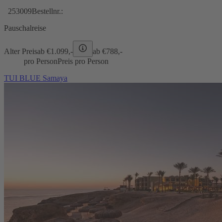
253009
Bestellnr.:
Pauschalreise
Alter Preis
ab €
1.099,-
ab €
788,-
pro Person
Preis pro Person
TUI BLUE Samaya