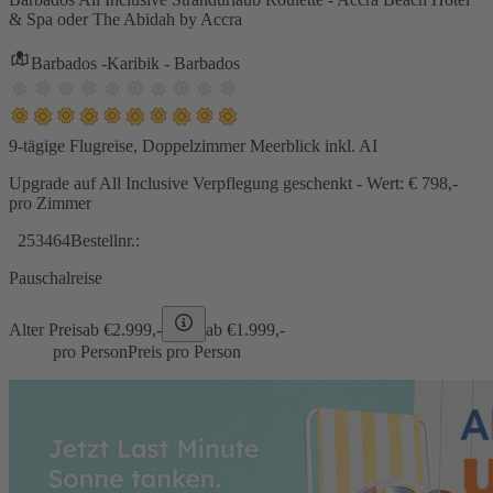
& Spa oder The Abidah by Accra
Barbados -Karibik - Barbados
9-tägige Flugreise, Doppelzimmer Meerblick inkl. AI
Upgrade auf All Inclusive Verpflegung geschenkt - Wert: € 798,-
pro Zimmer
253464
Bestellnr.:
Pauschalreise
Alter Preis
ab €
2.999,-
ab €
1.999,-
pro Person
Preis pro Person