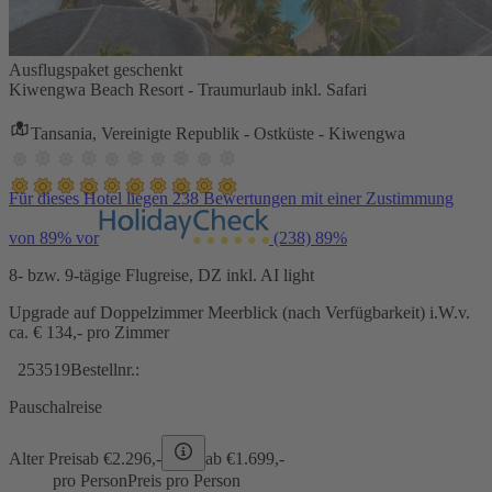
Ausflugspaket geschenkt
Kiwengwa Beach Resort - Traumurlaub inkl. Safari
Tansania, Vereinigte Republik - Ostküste - Kiwengwa
Für dieses Hotel liegen 238 Bewertungen mit einer Zustimmung
von 89% vor
(238)
89%
8- bzw. 9-tägige Flugreise, DZ inkl. AI light
Upgrade auf Doppelzimmer Meerblick (nach Verfügbarkeit) i.W.v.
ca. € 134,- pro Zimmer
253519
Bestellnr.:
Pauschalreise
Alter Preis
ab €
2.296,-
ab €
1.699,-
pro Person
Preis pro Person