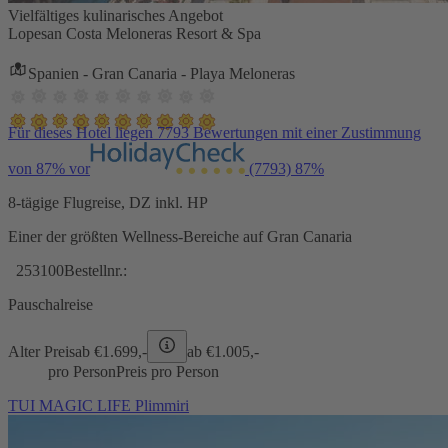
Vielfältiges kulinarisches Angebot
Lopesan Costa Meloneras Resort & Spa
Spanien - Gran Canaria - Playa Meloneras
Für dieses Hotel liegen 7793 Bewertungen mit einer Zustimmung
von 87% vor
(7793)
87%
8-tägige Flugreise, DZ inkl. HP
Einer der größten Wellness-Bereiche auf Gran Canaria
253100
Bestellnr.:
Pauschalreise
Alter Preis
ab €
1.699,-
ab €
1.005,-
pro Person
Preis pro Person
TUI MAGIC LIFE Plimmiri