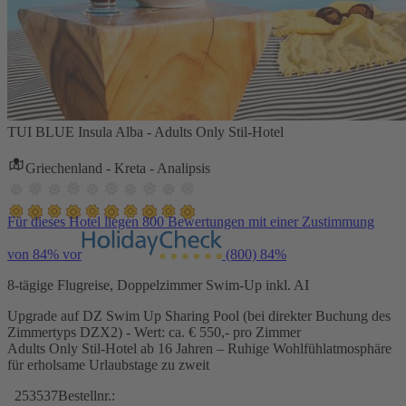
TUI BLUE Insula Alba - Adults Only Stil-Hotel
Griechenland - Kreta - Analipsis
Für dieses Hotel liegen 800 Bewertungen mit einer Zustimmung
von 84% vor
(800)
84%
8-tägige Flugreise, Doppelzimmer Swim-Up inkl. AI
Upgrade auf DZ Swim Up Sharing Pool (bei direkter Buchung des
Zimmertyps DZX2) - Wert: ca. € 550,- pro Zimmer
Adults Only Stil-Hotel ab 16 Jahren – Ruhige Wohlfühlatmosphäre
für erholsame Urlaubstage zu zweit
253537
Bestellnr.: