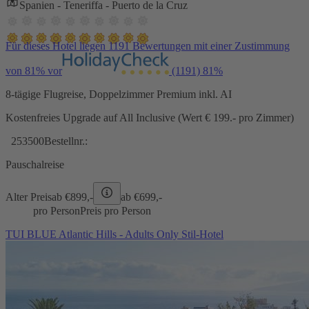
Spanien - Teneriffa - Puerto de la Cruz
Für dieses Hotel liegen 1191 Bewertungen mit einer Zustimmung
von 81% vor
(1191)
81%
8-tägige Flugreise, Doppelzimmer Premium inkl. AI
Kostenfreies Upgrade auf All Inclusive (Wert € 199.- pro Zimmer)
253500
Bestellnr.:
Pauschalreise
Alter Preis
ab €
899,-
ab €
699,-
pro Person
Preis pro Person
TUI BLUE Atlantic Hills - Adults Only Stil-Hotel