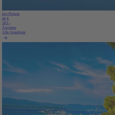
pro Person
ab €
303,-
Ägypten
Alle Angebote