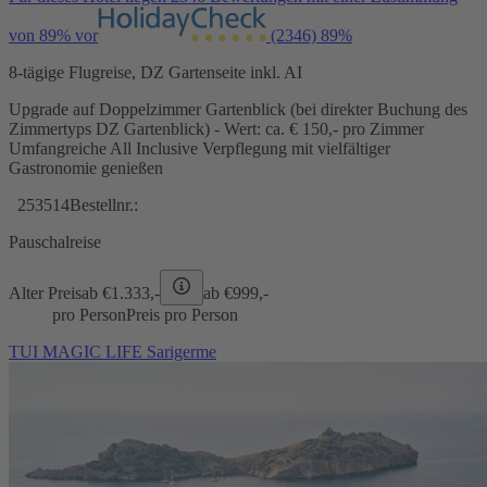
von 89% vor
(2346)
89%
8-tägige Flugreise, DZ Gartenseite inkl. AI
Upgrade auf Doppelzimmer Gartenblick (bei direkter Buchung des
Zimmertyps DZ Gartenblick) - Wert: ca. € 150,- pro Zimmer
Umfangreiche All Inclusive Verpflegung mit vielfältiger
Gastronomie genießen
253514
Bestellnr.:
Pauschalreise
Alter Preis
ab €
1.333,-
ab €
999,-
pro Person
Preis pro Person
TUI MAGIC LIFE Sarigerme