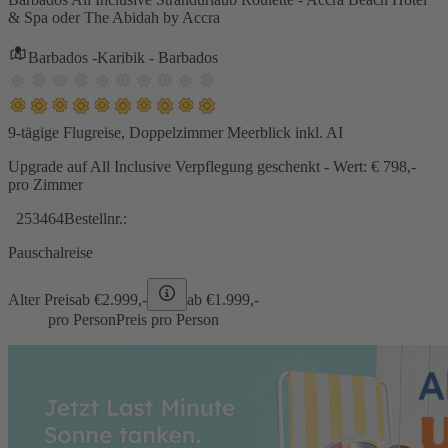
& Spa oder The Abidah by Accra
Barbados -Karibik - Barbados
9-tägige Flugreise, Doppelzimmer Meerblick inkl. AI
Upgrade auf All Inclusive Verpflegung geschenkt - Wert: € 798,-
pro Zimmer
253464
Bestellnr.:
Pauschalreise
Alter Preis
ab €
2.999,-
ab €
1.999,-
pro Person
Preis pro Person