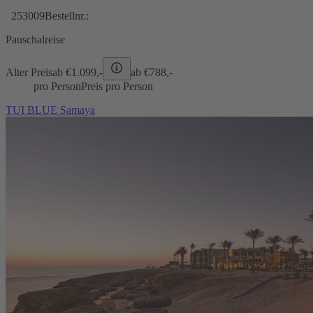
253009
Bestellnr.:
Pauschalreise
Alter Preis
ab €
1.099,-
ab €
788,-
pro Person
Preis pro Person
TUI BLUE Samaya