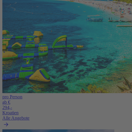
pro Person
ab €
294,-
Kroatien
Alle Angebote