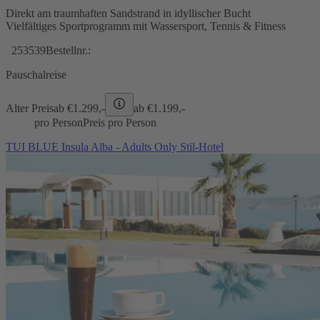
Direkt am traumhaften Sandstrand in idyllischer Bucht
Vielfältiges Sportprogramm mit Wassersport, Tennis & Fitness
253539
Bestellnr.:
Pauschalreise
Alter Preis
ab €
1.299,-
ab €
1.199,-
pro Person
Preis pro Person
TUI BLUE Insula Alba - Adults Only Stil-Hotel