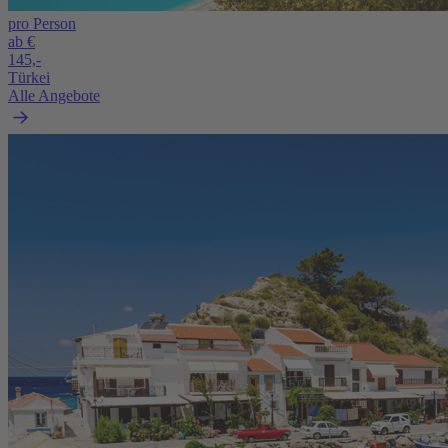
pro Person
ab €
145,-
Türkei
Alle Angebote