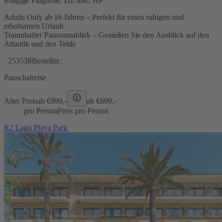
8-tägige Flugreise, DZ inkl. HP
Adults Only ab 16 Jahren – Perfekt für einen ruhigen und
erholsamen Urlaub
Traumhafter Panoramablick – Genießen Sie den Ausblick auf den
Atlantik und den Teide
253538
Bestellnr.:
Pauschalreise
Alter Preis
ab €
999,-
ab €
699,-
pro Person
Preis pro Person
R2 Lago Playa Park