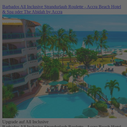
Barbados All Inclusive Strandurlaub Roulette - Accra Beach Hotel
& Spa oder The Abidah by Accra
Upgrade auf All Inclusive
Barbados All Inclusive Strandurlaub Roulette - Accra Beach Hotel