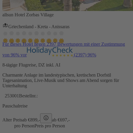
allsun Hotel Zorbas Village
Griechenland - Kreta - Anissaras
Für dieses Hotel liegen 2397 Bewertungen mit einer Zustimmung
von 96% vor
(2397)
96%
8-tägige Flugreise, DZ inkl. AI
Charmante Anlage im landestypischen, kretischen Dorfstil
Tagesanimation, Live-Musik und Shows am Abend sorgen für
Unterhaltung
253001
Bestellnr.:
Pauschalreise
Alter Preis
ab €
899,-
ab €
697,-
pro Person
Preis pro Person