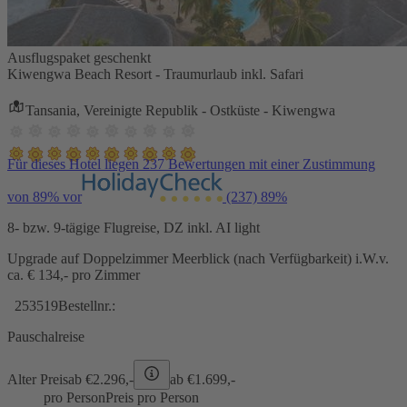
Ausflugspaket geschenkt
Kiwengwa Beach Resort - Traumurlaub inkl. Safari
Tansania, Vereinigte Republik - Ostküste - Kiwengwa
Für dieses Hotel liegen 237 Bewertungen mit einer Zustimmung
von 89% vor
(237)
89%
8- bzw. 9-tägige Flugreise, DZ inkl. AI light
Upgrade auf Doppelzimmer Meerblick (nach Verfügbarkeit) i.W.v.
ca. € 134,- pro Zimmer
253519
Bestellnr.:
Pauschalreise
Alter Preis
ab €
2.296,-
ab €
1.699,-
pro Person
Preis pro Person