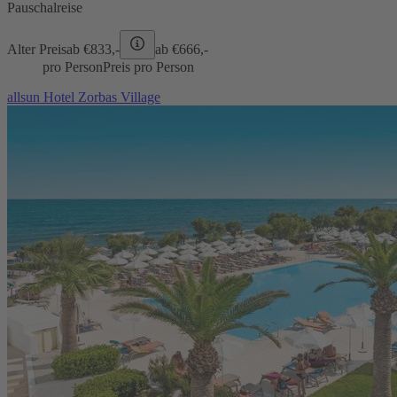
Pauschalreise
Alter Preis
ab €
833,-
ab €
666,-
pro Person
Preis pro Person
allsun Hotel Zorbas Village