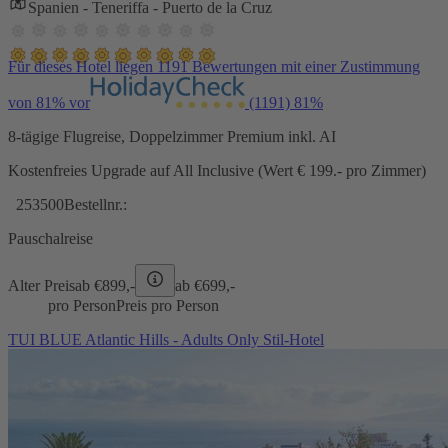
Spanien - Teneriffa - Puerto de la Cruz
Für dieses Hotel liegen 1191 Bewertungen mit einer Zustimmung
von 81% vor
(1191)
81%
8-tägige Flugreise, Doppelzimmer Premium inkl. AI
Kostenfreies Upgrade auf All Inclusive (Wert € 199.- pro Zimmer)
253500
Bestellnr.:
Pauschalreise
Alter Preis
ab €
899,-
ab €
699,-
pro Person
Preis pro Person
TUI BLUE Atlantic Hills - Adults Only Stil-Hotel