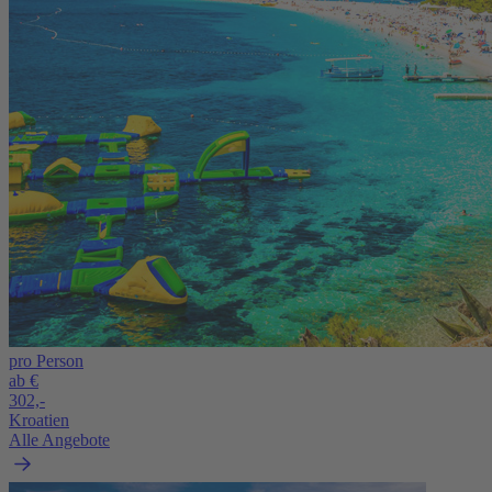
pro Person
ab €
302,-
Kroatien
Alle Angebote