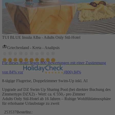
TUI BLUE Insula Alba - Adults Only Stil-Hotel
Griechenland - Kreta - Analipsis
Für dieses Hotel liegen 800 Bewertungen mit einer Zustimmung
von 84% vor
(800)
84%
8-tägige Flugreise, Doppelzimmer Swim-Up inkl. AI
Upgrade auf DZ Swim Up Sharing Pool (bei direkter Buchung des
Zimmertyps DZX2) - Wert: ca. € 550,- pro Zimmer
Adults Only Stil-Hotel ab 16 Jahren – Ruhige Wohlfühlatmosphäre
für erholsame Urlaubstage zu zweit
253537
Bestellnr.: