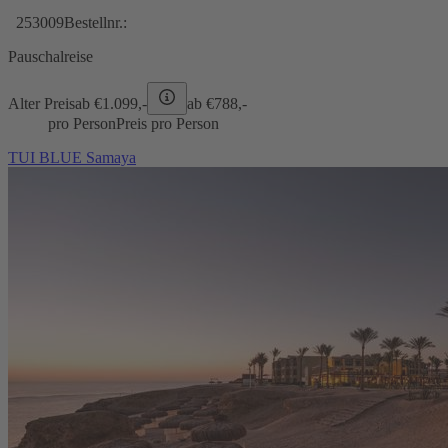
253009
Bestellnr.:
Pauschalreise
Alter Preis
ab €
1.099,-
ab €
788,-
pro Person
Preis pro Person
TUI BLUE Samaya