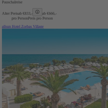
Pauschalreise
Alter Preis
ab €
833,-
ab €
666,-
pro Person
Preis pro Person
allsun Hotel Zorbas Village