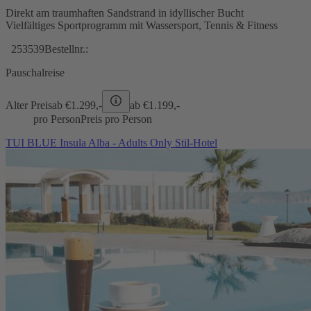
Direkt am traumhaften Sandstrand in idyllischer Bucht
Vielfältiges Sportprogramm mit Wassersport, Tennis & Fitness
253539
Bestellnr.:
Pauschalreise
Alter Preis
ab €
1.299,-
ab €
1.199,-
pro Person
Preis pro Person
TUI BLUE Insula Alba - Adults Only Stil-Hotel