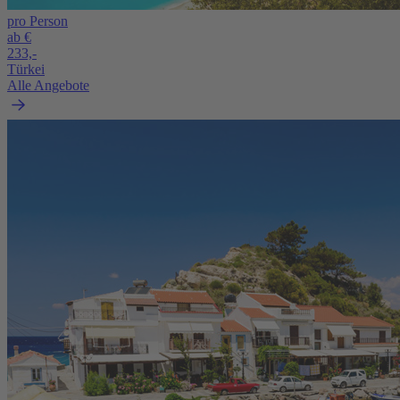
pro Person
ab €
233,-
Türkei
Alle Angebote