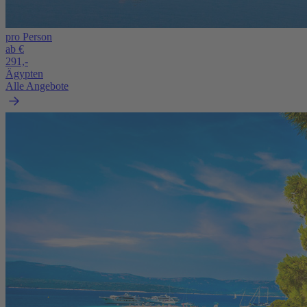
pro Person
ab €
291,-
Ägypten
Alle Angebote