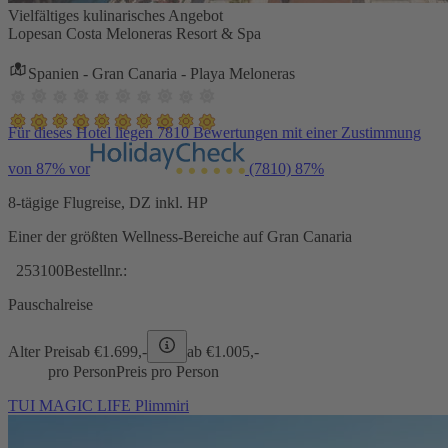
Vielfältiges kulinarisches Angebot
Lopesan Costa Meloneras Resort & Spa
Spanien - Gran Canaria - Playa Meloneras
Für dieses Hotel liegen 7810 Bewertungen mit einer Zustimmung
von 87% vor
(7810)
87%
8-tägige Flugreise, DZ inkl. HP
Einer der größten Wellness-Bereiche auf Gran Canaria
253100
Bestellnr.:
Pauschalreise
Alter Preis
ab €
1.699,-
ab €
1.005,-
pro Person
Preis pro Person
TUI MAGIC LIFE Plimmiri