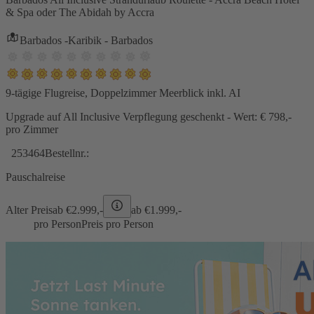
& Spa oder The Abidah by Accra
Barbados -Karibik - Barbados
9-tägige Flugreise, Doppelzimmer Meerblick inkl. AI
Upgrade auf All Inclusive Verpflegung geschenkt - Wert: € 798,-
pro Zimmer
253464
Bestellnr.:
Pauschalreise
Alter Preis
ab €
2.999,-
ab €
1.999,-
pro Person
Preis pro Person