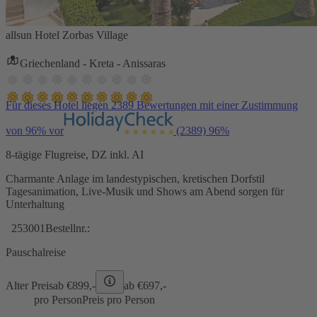
allsun Hotel Zorbas Village
Griechenland - Kreta - Anissaras
Für dieses Hotel liegen 2389 Bewertungen mit einer Zustimmung
von 96% vor
(2389)
96%
8-tägige Flugreise, DZ inkl. AI
Charmante Anlage im landestypischen, kretischen Dorfstil
Tagesanimation, Live-Musik und Shows am Abend sorgen für
Unterhaltung
253001
Bestellnr.:
Pauschalreise
Alter Preis
ab €
899,-
ab €
697,-
pro Person
Preis pro Person