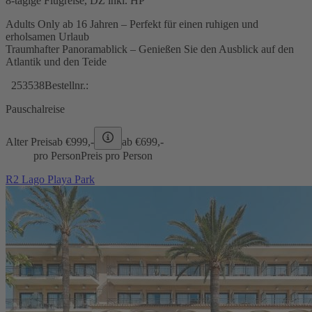
8-tägige Flugreise, DZ inkl. HP
Adults Only ab 16 Jahren – Perfekt für einen ruhigen und
erholsamen Urlaub
Traumhafter Panoramablick – Genießen Sie den Ausblick auf den
Atlantik und den Teide
253538
Bestellnr.:
Pauschalreise
Alter Preis
ab €
999,-
ab €
699,-
pro Person
Preis pro Person
R2 Lago Playa Park