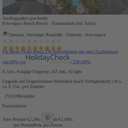
Ausflugspaket geschenkt
Kiwengwa Beach Resort - Traumurlaub inkl. Safari
Tansania, Vereinigte Republik - Ostküste - Kiwengwa
Für dieses Hotel liegen 238 Bewertungen mit einer Zustimmung
von 89% vor
(238)
89%
8- bzw. 9-tägige Flugreise, DZ inkl. AI light
Upgrade auf Doppelzimmer Meerblick (nach Verfügbarkeit) i.W.v.
ca. € 134,- pro Zimmer
253519
Bestellnr.:
Pauschalreise
Alter Preis
ab €
2.296,-
ab €
1.699,-
pro Person
Preis pro Person