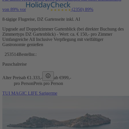
von 89% vor
(2350)
89%
8-tägige Flugreise, DZ Gartenseite inkl. AI
Upgrade auf Doppelzimmer Gartenblick (bei direkter Buchung des
Zimmertyps DZ Gartenblick) - Wert: ca. € 150,- pro Zimmer
Umfangreiche All Inclusive Verpflegung mit vielfältiger
Gastronomie genießen
253514
Bestellnr.:
Pauschalreise
Alter Preis
ab €
1.333,-
ab €
999,-
pro Person
Preis pro Person
TUI MAGIC LIFE Sarigerme