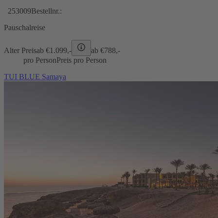
253009
Bestellnr.:
Pauschalreise
Alter Preis
ab €
1.099,-
ab €
788,-
pro Person
Preis pro Person
TUI BLUE Samaya