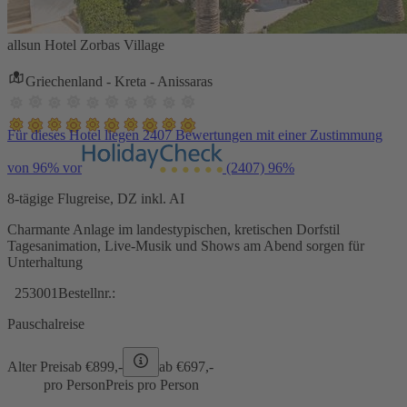
allsun Hotel Zorbas Village
Griechenland - Kreta - Anissaras
Für dieses Hotel liegen 2407 Bewertungen mit einer Zustimmung
von 96% vor
(2407)
96%
8-tägige Flugreise, DZ inkl. AI
Charmante Anlage im landestypischen, kretischen Dorfstil
Tagesanimation, Live-Musik und Shows am Abend sorgen für
Unterhaltung
253001
Bestellnr.:
Pauschalreise
Alter Preis
ab €
899,-
ab €
697,-
pro Person
Preis pro Person