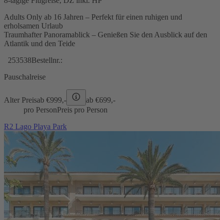
8-tägige Flugreise, DZ inkl. HP
Adults Only ab 16 Jahren – Perfekt für einen ruhigen und
erholsamen Urlaub
Traumhafter Panoramablick – Genießen Sie den Ausblick auf den
Atlantik und den Teide
253538
Bestellnr.:
Pauschalreise
Alter Preis
ab €
999,-
ab €
699,-
pro Person
Preis pro Person
R2 Lago Playa Park