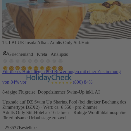
TUI BLUE Insula Alba - Adults Only Stil-Hotel
Griechenland - Kreta - Analipsis
Für dieses Hotel liegen 800 Bewertungen mit einer Zustimmung
von 84% vor
(800)
84%
8-tägige Flugreise, Doppelzimmer Swim-Up inkl. AI
Upgrade auf DZ Swim Up Sharing Pool (bei direkter Buchung des
Zimmertyps DZX2) - Wert: ca. € 550,- pro Zimmer
Adults Only Stil-Hotel ab 16 Jahren – Ruhige Wohlfühlatmosphäre
für erholsame Urlaubstage zu zweit
253537
Bestellnr.: