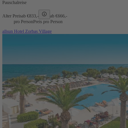
Pauschalreise
Alter Preis
ab €
833,-
ab €
666,-
pro Person
Preis pro Person
allsun Hotel Zorbas Village