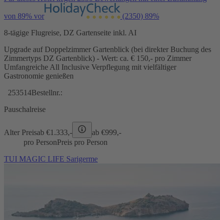
von 89% vor
(2350)
89%
8-tägige Flugreise, DZ Gartenseite inkl. AI
Upgrade auf Doppelzimmer Gartenblick (bei direkter Buchung des
Zimmertyps DZ Gartenblick) - Wert: ca. € 150,- pro Zimmer
Umfangreiche All Inclusive Verpflegung mit vielfältiger
Gastronomie genießen
253514
Bestellnr.:
Pauschalreise
Alter Preis
ab €
1.333,-
ab €
999,-
pro Person
Preis pro Person
TUI MAGIC LIFE Sarigerme