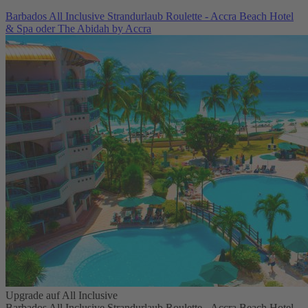
Barbados All Inclusive Strandurlaub Roulette - Accra Beach Hotel
& Spa oder The Abidah by Accra
Upgrade auf All Inclusive
Barbados All Inclusive Strandurlaub Roulette - Accra Beach Hotel