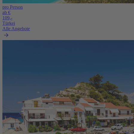
pro Person
ab €
109,-
Türkei
Alle Angebote