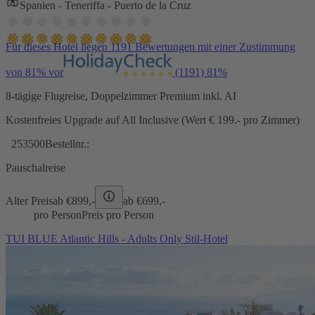
Spanien - Teneriffa - Puerto de la Cruz
Für dieses Hotel liegen 1191 Bewertungen mit einer Zustimmung
von 81% vor
(1191)
81%
8-tägige Flugreise, Doppelzimmer Premium inkl. AI
Kostenfreies Upgrade auf All Inclusive (Wert € 199.- pro Zimmer)
253500
Bestellnr.:
Pauschalreise
Alter Preis
ab €
899,-
ab €
699,-
pro Person
Preis pro Person
TUI BLUE Atlantic Hills - Adults Only Stil-Hotel