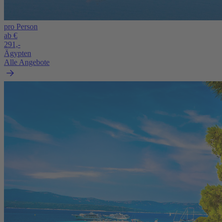
pro Person
ab €
291,-
Ägypten
Alle Angebote