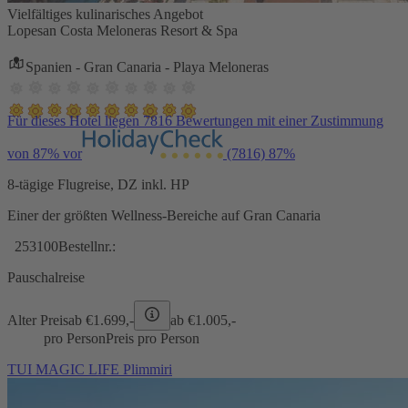
Vielfältiges kulinarisches Angebot
Lopesan Costa Meloneras Resort & Spa
Spanien - Gran Canaria - Playa Meloneras
Für dieses Hotel liegen 7816 Bewertungen mit einer Zustimmung
von 87% vor
(7816)
87%
8-tägige Flugreise, DZ inkl. HP
Einer der größten Wellness-Bereiche auf Gran Canaria
253100
Bestellnr.:
Pauschalreise
Alter Preis
ab €
1.699,-
ab €
1.005,-
pro Person
Preis pro Person
TUI MAGIC LIFE Plimmiri