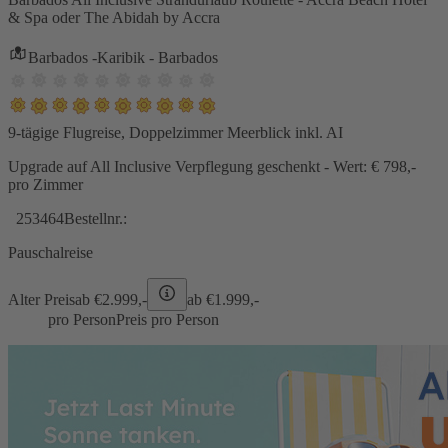
& Spa oder The Abidah by Accra
Barbados -Karibik - Barbados
9-tägige Flugreise, Doppelzimmer Meerblick inkl. AI
Upgrade auf All Inclusive Verpflegung geschenkt - Wert: € 798,-
pro Zimmer
253464
Bestellnr.:
Pauschalreise
Alter Preis
ab €
2.999,-
ab €
1.999,-
pro Person
Preis pro Person