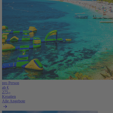
pro Person
ab €
275,-
Kroatien
Alle Angebote