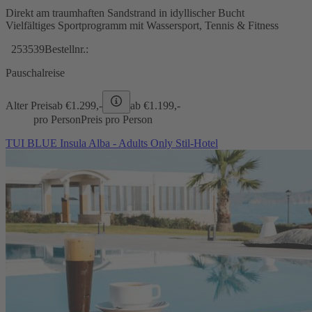
Direkt am traumhaften Sandstrand in idyllischer Bucht
Vielfältiges Sportprogramm mit Wassersport, Tennis & Fitness
253539
Bestellnr.:
Pauschalreise
Alter Preis
ab €
1.299,-
ab €
1.199,-
pro Person
Preis pro Person
TUI BLUE Insula Alba - Adults Only Stil-Hotel