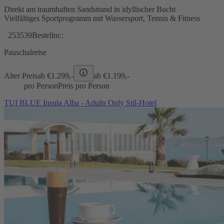
Direkt am traumhaften Sandstrand in idyllischer Bucht
Vielfältiges Sportprogramm mit Wassersport, Tennis & Fitness
253539
Bestellnr.:
Pauschalreise
Alter Preis
ab €
1.299,-
ab €
1.199,-
pro Person
Preis pro Person
TUI BLUE Insula Alba - Adults Only Stil-Hotel