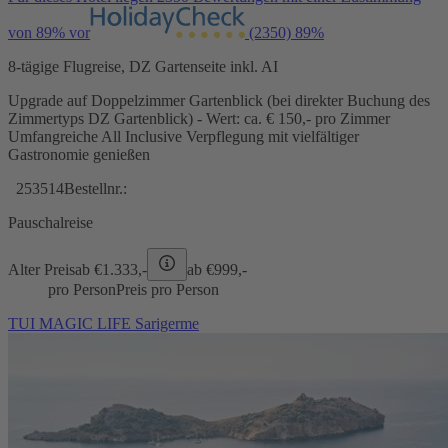
von 89% vor
(2350)
89%
8-tägige Flugreise, DZ Gartenseite inkl. AI
Upgrade auf Doppelzimmer Gartenblick (bei direkter Buchung des
Zimmertyps DZ Gartenblick) - Wert: ca. € 150,- pro Zimmer
Umfangreiche All Inclusive Verpflegung mit vielfältiger
Gastronomie genießen
253514
Bestellnr.:
Pauschalreise
Alter Preis
ab €
1.333,-
ab €
999,-
pro Person
Preis pro Person
TUI MAGIC LIFE Sarigerme