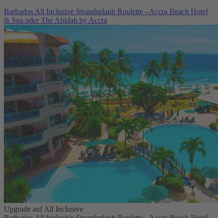
Barbados All Inclusive Strandurlaub Roulette - Accra Beach Hotel
& Spa oder The Abidah by Accra
Upgrade auf All Inclusive
Barbados All Inclusive Strandurlaub Roulette - Accra Beach Hotel