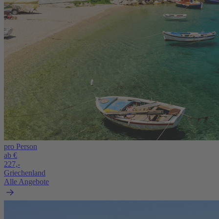
pro Person
ab €
227,-
Griechenland
Alle Angebote