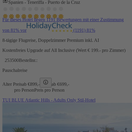
Spanien - Teneriffa - Puerto de la Cruz
Für dieses Hotel liegen 1191 Bewertungen mit einer Zustimmung
von 81% vor
(1191)
81%
8-tägige Flugreise, Doppelzimmer Premium inkl. AI
Kostenfreies Upgrade auf All Inclusive (Wert € 199.- pro Zimmer)
253500
Bestellnr.:
Pauschalreise
Alter Preis
ab €
899,-
ab €
699,-
pro Person
Preis pro Person
TUI BLUE Atlantic Hills - Adults Only Stil-Hotel