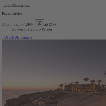
253009
Bestellnr.:
Pauschalreise
Alter Preis
ab €
1.099,-
ab €
788,-
pro Person
Preis pro Person
TUI BLUE Samaya