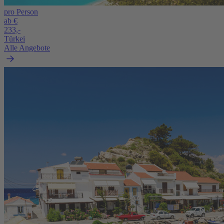
pro Person
ab €
233,-
Türkei
Alle Angebote