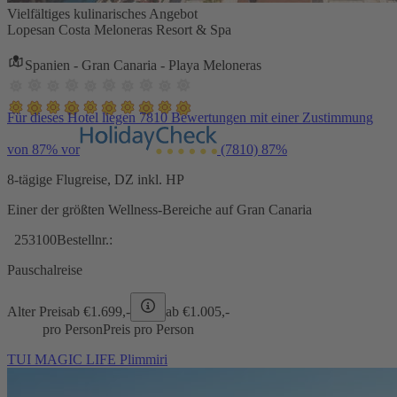
Vielfältiges kulinarisches Angebot
Lopesan Costa Meloneras Resort & Spa
Spanien - Gran Canaria - Playa Meloneras
Für dieses Hotel liegen 7810 Bewertungen mit einer Zustimmung
von 87% vor
(7810)
87%
8-tägige Flugreise, DZ inkl. HP
Einer der größten Wellness-Bereiche auf Gran Canaria
253100
Bestellnr.:
Pauschalreise
Alter Preis
ab €
1.699,-
ab €
1.005,-
pro Person
Preis pro Person
TUI MAGIC LIFE Plimmiri