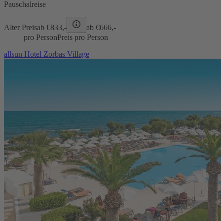
Pauschalreise
Alter Preis
ab €
833,-
ab €
666,-
pro Person
Preis pro Person
allsun Hotel Zorbas Village