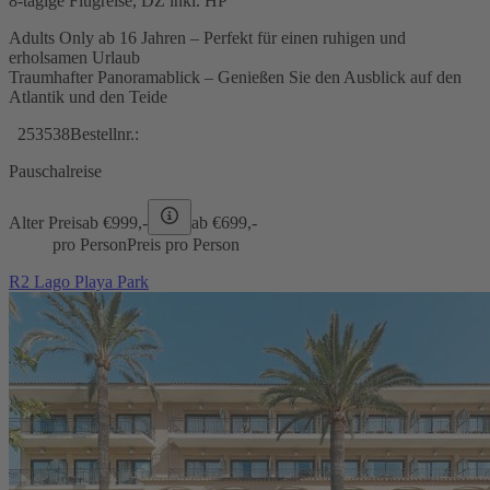
8-tägige Flugreise, DZ inkl. HP
Adults Only ab 16 Jahren – Perfekt für einen ruhigen und
erholsamen Urlaub
Traumhafter Panoramablick – Genießen Sie den Ausblick auf den
Atlantik und den Teide
253538
Bestellnr.:
Pauschalreise
Alter Preis
ab €
999,-
ab €
699,-
pro Person
Preis pro Person
R2 Lago Playa Park