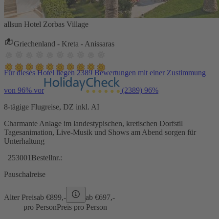
allsun Hotel Zorbas Village
Griechenland - Kreta - Anissaras
Für dieses Hotel liegen 2389 Bewertungen mit einer Zustimmung
von 96% vor
(2389)
96%
8-tägige Flugreise, DZ inkl. AI
Charmante Anlage im landestypischen, kretischen Dorfstil
Tagesanimation, Live-Musik und Shows am Abend sorgen für
Unterhaltung
253001
Bestellnr.:
Pauschalreise
Alter Preis
ab €
899,-
ab €
697,-
pro Person
Preis pro Person