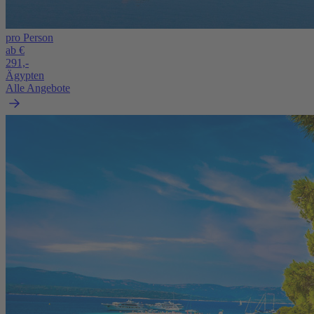
pro Person
ab €
291,-
Ägypten
Alle Angebote