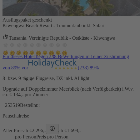
Ausflugspaket geschenkt
Kiwengwa Beach Resort - Traumurlaub inkl. Safari
Tansania, Vereinigte Republik - Ostküste - Kiwengwa
Für dieses Hotel liegen 238 Bewertungen mit einer Zustimmung
von 89% vor
(238)
89%
8- bzw. 9-tägige Flugreise, DZ inkl. AI light
Upgrade auf Doppelzimmer Meerblick (nach Verfügbarkeit) i.W.v.
ca. € 134,- pro Zimmer
253519
Bestellnr.:
Pauschalreise
Alter Preis
ab €
2.296,-
ab €
1.699,-
pro Person
Preis pro Person