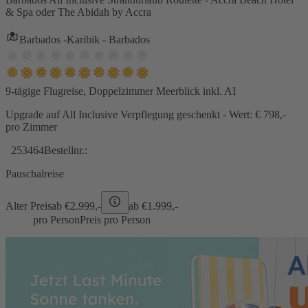
& Spa oder The Abidah by Accra
Barbados -Karibik - Barbados
9-tägige Flugreise, Doppelzimmer Meerblick inkl. AI
Upgrade auf All Inclusive Verpflegung geschenkt - Wert: € 798,-
pro Zimmer
253464
Bestellnr.:
Pauschalreise
Alter Preis
ab €
2.999,-
ab €
1.999,-
pro Person
Preis pro Person