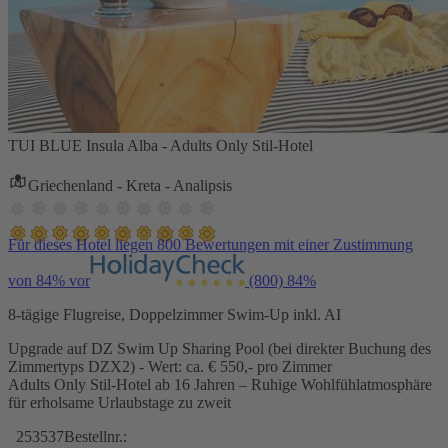
TUI BLUE Insula Alba - Adults Only Stil-Hotel
Griechenland - Kreta - Analipsis
Für dieses Hotel liegen 800 Bewertungen mit einer Zustimmung
von 84% vor
(800)
84%
8-tägige Flugreise, Doppelzimmer Swim-Up inkl. AI
Upgrade auf DZ Swim Up Sharing Pool (bei direkter Buchung des
Zimmertyps DZX2) - Wert: ca. € 550,- pro Zimmer
Adults Only Stil-Hotel ab 16 Jahren – Ruhige Wohlfühlatmosphäre
für erholsame Urlaubstage zu zweit
253537
Bestellnr.: