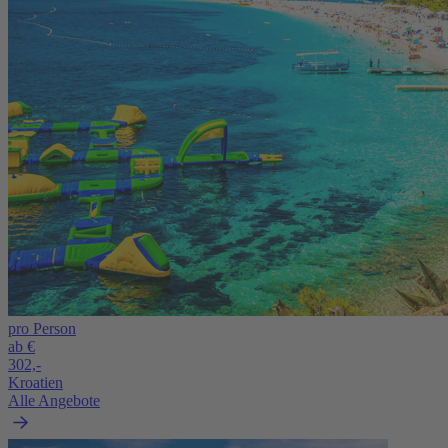
pro Person
ab €
302,-
Kroatien
Alle Angebote