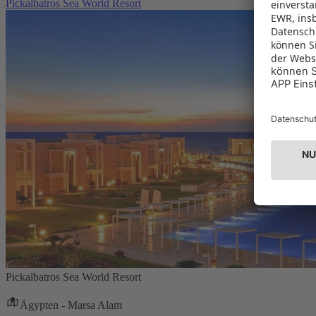
Pickalbatros Sea World Resort
Pickalbatros Sea World Resort
Ägypten - Marsa Alam