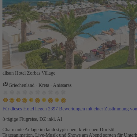
allsun Hotel Zorbas Village
Griechenland - Kreta - Anissaras
Für dieses Hotel liegen 2397 Bewertungen mit einer Zustimmung vo
8-tägige Flugreise, DZ inkl. AI
Charmante Anlage im landestypischen, kretischen Dorfstil
Tagesanimation, Live-Musik und Shows am Abend sorgen für Unterh