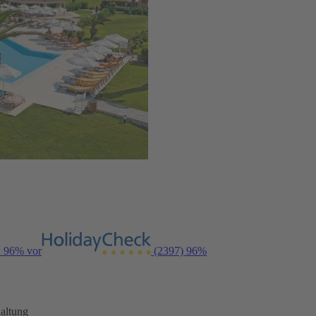
n 96% vor
(2397)
96%
altung