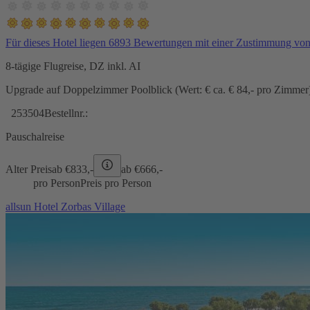
Für dieses Hotel liegen 6893 Bewertungen mit einer Zustimmung vo
8-tägige Flugreise, DZ inkl. AI
Upgrade auf Doppelzimmer Poolblick (Wert: € ca. € 84,- pro Zimmer) 
253504
Bestellnr.:
Pauschalreise
Alter Preis
ab €
833,-
ab €
666,-
pro Person
Preis pro Person
allsun Hotel Zorbas Village