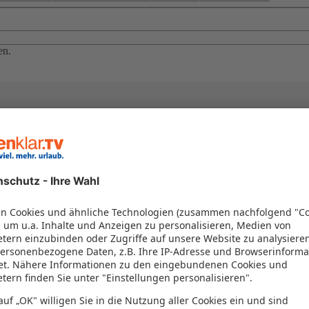
en.
el in einem Paket kombiniert werden – das spart Zeit und Geld. Nutzen 
en!