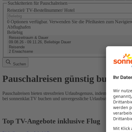
Suchkriterien für Pauschalreisen
Reiseziel/ TV-Bestellnummer/ Hotel
0 Optionen verfügbar. Verwenden Sie die Pfeiltasten zum Navigier
Abflughafen
Beliebig
Reisezeitraum & Dauer
09.08.26 - 09.11.26, Beliebige Dauer
Reisende
2 Erwachsene
Suchen
Pauschalreisen günstig buchen
Pauschalreisen bieten stressfreien Urlaubsgenuss, indem Flug und Hot
bei sonnenklar.TV buchen und unvergessliche Urlaubsmomente erleb
Top TV-Angebote inklusive Flug