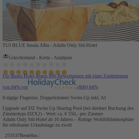
TUI BLUE Insula Alba - Adults Only Stil-Hotel
Griechenland - Kreta - Analipsis
Für dieses Hotel liegen 800 Bewertungen mit einer Zustimmung
von 84% vor
(800)
84%
8-tägige Flugreise, Doppelzimmer Swim-Up inkl. AI
Upgrade auf DZ Swim Up Sharing Pool (bei direkter Buchung des
Zimmertyps DZX2) - Wert: ca. € 550,- pro Zimmer
Adults Only Stil-Hotel ab 16 Jahren – Ruhige Wohlfühlatmosphäre
für erholsame Urlaubstage zu zweit
253537
Bestellnr.: