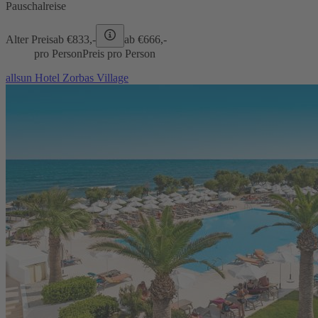
Pauschalreise
Alter Preis
ab €
833,-
ab €
666,-
pro Person
Preis pro Person
allsun Hotel Zorbas Village