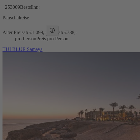
253009
Bestellnr.:
Pauschalreise
Alter Preis
ab €
1.099,-
ab €
788,-
pro Person
Preis pro Person
TUI BLUE Samaya