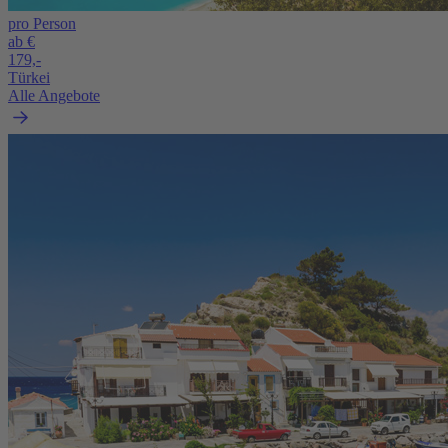
pro Person
ab €
179,-
Türkei
Alle Angebote