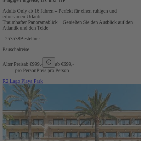
8-tägige Flugreise, DZ inkl. HP
Adults Only ab 16 Jahren – Perfekt für einen ruhigen und
erholsamen Urlaub
Traumhafter Panoramablick – Genießen Sie den Ausblick auf den
Atlantik und den Teide
253538
Bestellnr.:
Pauschalreise
Alter Preis
ab €
999,-
ab €
699,-
pro Person
Preis pro Person
R2 Lago Playa Park