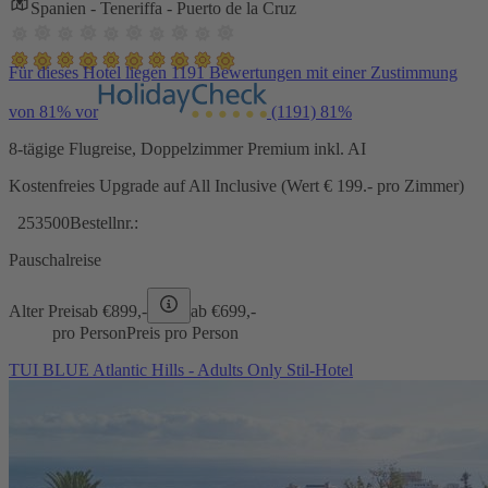
Spanien - Teneriffa - Puerto de la Cruz
Für dieses Hotel liegen 1191 Bewertungen mit einer Zustimmung
von 81% vor
(1191)
81%
8-tägige Flugreise, Doppelzimmer Premium inkl. AI
Kostenfreies Upgrade auf All Inclusive (Wert € 199.- pro Zimmer)
253500
Bestellnr.:
Pauschalreise
Alter Preis
ab €
899,-
ab €
699,-
pro Person
Preis pro Person
TUI BLUE Atlantic Hills - Adults Only Stil-Hotel