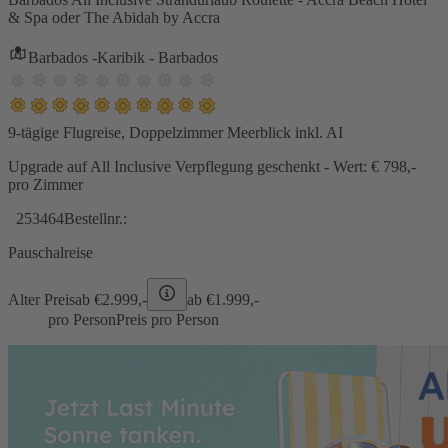
& Spa oder The Abidah by Accra
Barbados -Karibik - Barbados
9-tägige Flugreise, Doppelzimmer Meerblick inkl. AI
Upgrade auf All Inclusive Verpflegung geschenkt - Wert: € 798,-
pro Zimmer
253464
Bestellnr.:
Pauschalreise
Alter Preis
ab €
2.999,-
ab €
1.999,-
pro Person
Preis pro Person