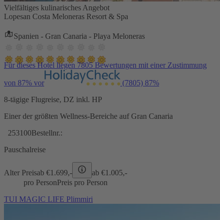
Vielfältiges kulinarisches Angebot
Lopesan Costa Meloneras Resort & Spa
Spanien - Gran Canaria - Playa Meloneras
Für dieses Hotel liegen 7805 Bewertungen mit einer Zustimmung
von 87% vor
(7805)
87%
8-tägige Flugreise, DZ inkl. HP
Einer der größten Wellness-Bereiche auf Gran Canaria
253100
Bestellnr.:
Pauschalreise
Alter Preis
ab €
1.699,-
ab €
1.005,-
pro Person
Preis pro Person
TUI MAGIC LIFE Plimmiri