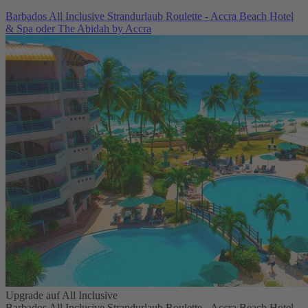
Barbados All Inclusive Strandurlaub Roulette - Accra Beach Hotel
& Spa oder The Abidah by Accra
Upgrade auf All Inclusive
Barbados All Inclusive Strandurlaub Roulette - Accra Beach Hotel