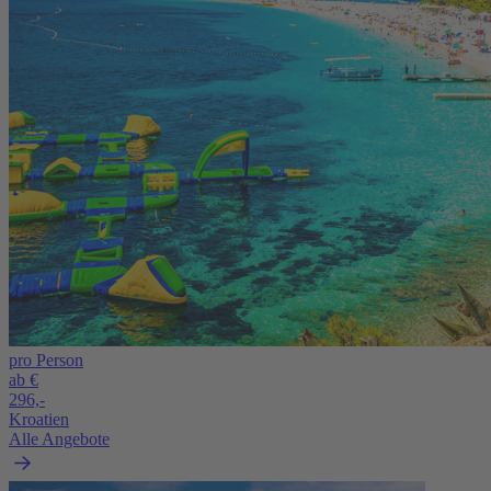
pro Person
ab €
296,-
Kroatien
Alle Angebote