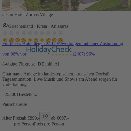
allsun Hotel Zorbas Village
Griechenland - Kreta - Anissaras
Für dieses Hotel liegen 2407 Bewertungen mit einer Zustimmung
von 96% vor
(2407)
96%
8-tägige Flugreise, DZ inkl. AI
Charmante Anlage im landestypischen, kretischen Dorfstil
Tagesanimation, Live-Musik und Shows am Abend sorgen für
Unterhaltung
253001
Bestellnr.:
Pauschalreise
Alter Preis
ab €
899,-
ab €
697,-
pro Person
Preis pro Person