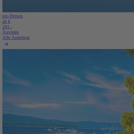
pro Person
ab €
291,-
Ägypten
Alle Angebote