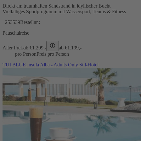
Direkt am traumhaften Sandstrand in idyllischer Bucht
Vielfältiges Sportprogramm mit Wassersport, Tennis & Fitness
253539
Bestellnr.:
Pauschalreise
Alter Preis
ab €
1.299,-
ab €
1.199,-
pro Person
Preis pro Person
TUI BLUE Insula Alba - Adults Only Stil-Hotel