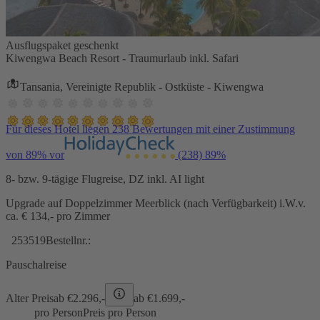
Ausflugspaket geschenkt
Kiwengwa Beach Resort - Traumurlaub inkl. Safari
Tansania, Vereinigte Republik - Ostküste - Kiwengwa
Für dieses Hotel liegen 238 Bewertungen mit einer Zustimmung
von 89% vor
(238)
89%
8- bzw. 9-tägige Flugreise, DZ inkl. AI light
Upgrade auf Doppelzimmer Meerblick (nach Verfügbarkeit) i.W.v.
ca. € 134,- pro Zimmer
253519
Bestellnr.:
Pauschalreise
Alter Preis
ab €
2.296,-
ab €
1.699,-
pro Person
Preis pro Person