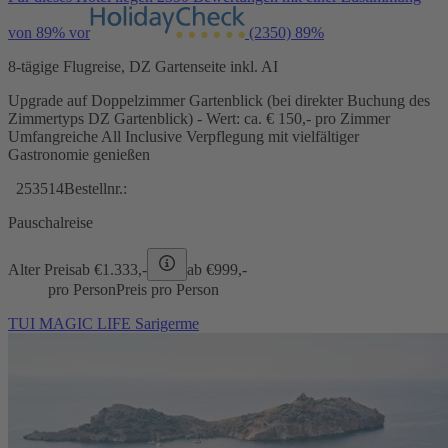
von 89% vor
(2350)
89%
8-tägige Flugreise, DZ Gartenseite inkl. AI
Upgrade auf Doppelzimmer Gartenblick (bei direkter Buchung des
Zimmertyps DZ Gartenblick) - Wert: ca. € 150,- pro Zimmer
Umfangreiche All Inclusive Verpflegung mit vielfältiger
Gastronomie genießen
253514
Bestellnr.:
Pauschalreise
Alter Preis
ab €
1.333,-
ab €
999,-
pro Person
Preis pro Person
TUI MAGIC LIFE Sarigerme