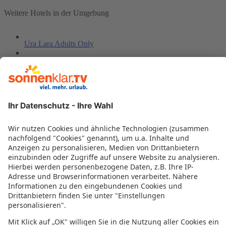
Weitere Hotels in der Umgebung
Ura Lara Adults Only
Santa Fe Bungalows
La Marine
Hotel Servatur Don Miguel
Sporthotel Monte Feliz by Playitas
H10 Playa MelonerasHorizons Collect.ion
Servatur Casablanca Suites & Spa
Rocas Rojas
NH Imperial Playa
Catalina Park
Sunwing Arguineguin Seafront