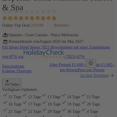
& Spa
Online Top Deal
253100
Bestellnr.:
Spanien
-
Gran Canaria
-
Playa Meloneras
Reisezeitraum von
August 2026 bis Mai 2027
Für dieses Hotel liegen 7823 Bewertungen mit einer Zustimmung
von 87% vor
(7823)
87%
Alter Preis
ab €
1.699,-
ab €
1.005,-
Pauschalreise
pro Person
Preis pro Person
8-tägige Flugreise
Zu den Terminen
Teilen
Verfügbare Optionen
11 Tage
12 Tage
13 Tage
14 Tage
15 Tage
16 Tage
17 Tage
18 Tage
19 Tage
20 Tage
21 Tage
22 Tage
29 Tage
36 Tage
4 Tage