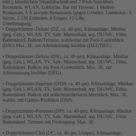
inkl.), künstlichem Strandabschnitt und 3 Pool-/Snackbars.
Rezeption, WLAN, Lobbybar, Bar mit Terrasse, 1 Market-
Restaurant, 5 À-la-carte-Restaurants (gegen Gebühr). Landeskat.: 5
Sterne, 1.138 Einheiten, 8 Etagen, 12 Lifte.
Unterbringung:
• Doppelzimmer-Deluxe (DZ, ca. 40 qm), Klimaanlage, Minibar
(geg. Geb.), WLAN, TV, Safe. Marmorbad, sep. DU/WC, Föhn,
Bademäntel. Balkon/Terrasse, wahlweise mit Pool-/Gartenblick
(DJG) Max. 3E, zur Alleinnutzung buchbar (DEZ/DEG)
• Doppelzimmer-Deluxe (DJG, ca. 40 qm), Klimaanlage, Minibar
(geg. Geb.), WLAN, TV, Safe. Marmorbad, sep. DU/WC, Föhn,
Bademäntel. Balkon mit Pool-/Gartenblick. Max. 3E, zur
Alleinnutzung buchbar (DEG)
• Doppelzimmer-Supreme (DSM, ca. 40 qm), Klimaanlage, Minibar
(geg. Geb.), WLAN, TV, Safe. Marmorbad, sep. DU/WC, Föhn,
Bademäntel. Balkon mit seitlichem/direktem Meerblick. Max. 3E,
wahlw. mit Garten-/Poolblick (DSP)
• Doppelzimmer-Premium (DPS, ca. 40 qm), Klimaanlage, Minibar
(geg. Geb.), WLAN, TV, Safe. Marmorbad, sep. DU/WC, Föhn,
Bademäntel. Terrasse mit Poolzugang. Max. 3E
• Doppelzimmer-Club (DC, ca. 40 qm, Unique), Klimaanlage,