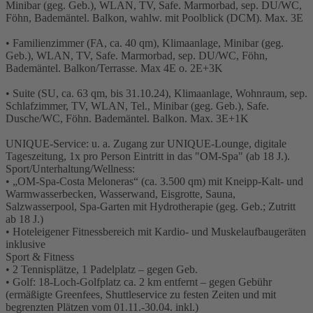
Minibar (geg. Geb.), WLAN, TV, Safe. Marmorbad, sep. DU/WC,
Föhn, Bademäntel. Balkon, wahlw. mit Poolblick (DCM). Max. 3E
• Familienzimmer (FA, ca. 40 qm), Klimaanlage, Minibar (geg.
Geb.), WLAN, TV, Safe. Marmorbad, sep. DU/WC, Föhn,
Bademäntel. Balkon/Terrasse. Max 4E o. 2E+3K
• Suite (SU, ca. 63 qm, bis 31.10.24), Klimaanlage, Wohnraum, sep.
Schlafzimmer, TV, WLAN, Tel., Minibar (geg. Geb.), Safe.
Dusche/WC, Föhn. Bademäntel. Balkon. Max. 3E+1K
UNIQUE-Service: u. a. Zugang zur UNIQUE-Lounge, digitale
Tageszeitung, 1x pro Person Eintritt in das "OM-Spa" (ab 18 J.).
Sport/Unterhaltung/Wellness:
• „OM-Spa-Costa Meloneras“ (ca. 3.500 qm) mit Kneipp-Kalt- und
Warmwasserbecken, Wasserwand, Eisgrotte, Sauna,
Salzwasserpool, Spa-Garten mit Hydrotherapie (geg. Geb.; Zutritt
ab 18 J.)
• Hoteleigener Fitnessbereich mit Kardio- und Muskelaufbaugeräten
inklusive
Sport & Fitness
• 2 Tennisplätze, 1 Padelplatz – gegen Geb.
• Golf: 18-Loch-Golfplatz ca. 2 km entfernt – gegen Gebühr
(ermäßigte Greenfees, Shuttleservice zu festen Zeiten und mit
begrenzten Plätzen vom 01.11.-30.04. inkl.)