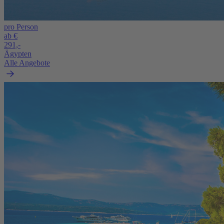
pro Person
ab €
291,-
Ägypten
Alle Angebote