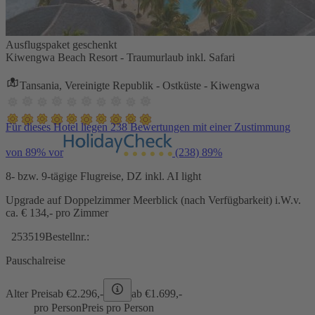
Ausflugspaket geschenkt
Kiwengwa Beach Resort - Traumurlaub inkl. Safari
Tansania, Vereinigte Republik - Ostküste - Kiwengwa
Für dieses Hotel liegen 238 Bewertungen mit einer Zustimmung
von 89% vor
(238)
89%
8- bzw. 9-tägige Flugreise, DZ inkl. AI light
Upgrade auf Doppelzimmer Meerblick (nach Verfügbarkeit) i.W.v.
ca. € 134,- pro Zimmer
253519
Bestellnr.:
Pauschalreise
Alter Preis
ab €
2.296,-
ab €
1.699,-
pro Person
Preis pro Person