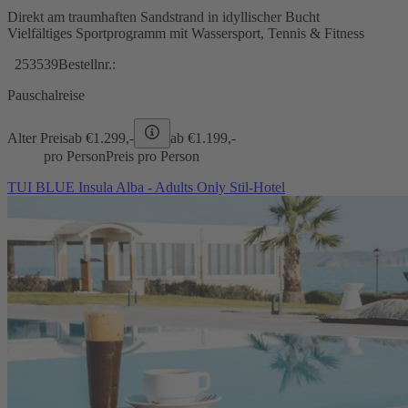
Direkt am traumhaften Sandstrand in idyllischer Bucht
Vielfältiges Sportprogramm mit Wassersport, Tennis & Fitness
253539
Bestellnr.:
Pauschalreise
Alter Preis
ab €
1.299,-
ab €
1.199,-
pro Person
Preis pro Person
TUI BLUE Insula Alba - Adults Only Stil-Hotel