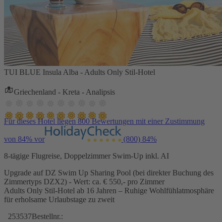
TUI BLUE Insula Alba - Adults Only Stil-Hotel
Griechenland - Kreta - Analipsis
Für dieses Hotel liegen 800 Bewertungen mit einer Zustimmung
von 84% vor
(800)
84%
8-tägige Flugreise, Doppelzimmer Swim-Up inkl. AI
Upgrade auf DZ Swim Up Sharing Pool (bei direkter Buchung des
Zimmertyps DZX2) - Wert: ca. € 550,- pro Zimmer
Adults Only Stil-Hotel ab 16 Jahren – Ruhige Wohlfühlatmosphäre
für erholsame Urlaubstage zu zweit
253537
Bestellnr.: