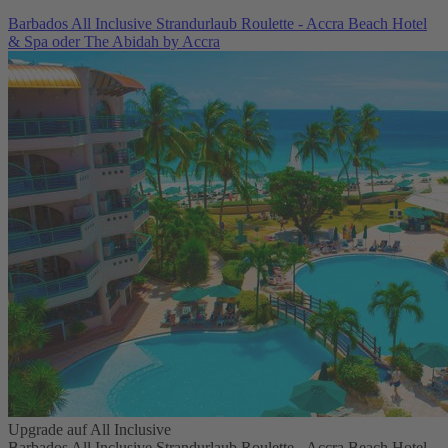
Barbados All Inclusive Strandurlaub Roulette - Accra Beach Hotel
& Spa oder The Abidah by Accra
Upgrade auf All Inclusive
Barbados All Inclusive Strandurlaub Roulette - Accra Beach Hotel