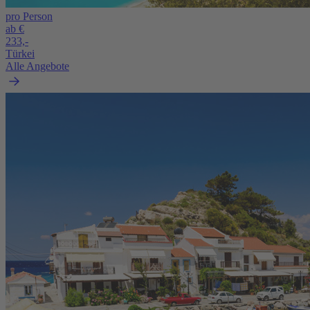
pro Person
ab €
233,-
Türkei
Alle Angebote