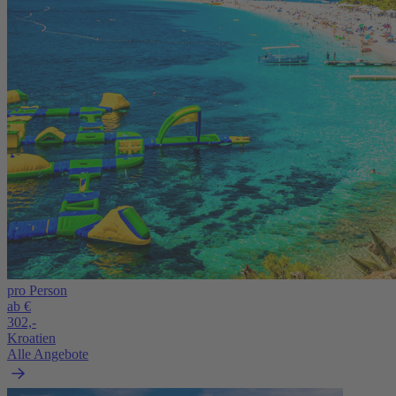
pro Person
ab €
302,-
Kroatien
Alle Angebote