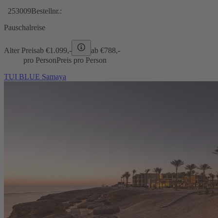
253009
Bestellnr.:
Pauschalreise
Alter Preis
ab €
1.099,-
ab €
788,-
pro Person
Preis pro Person
TUI BLUE Samaya