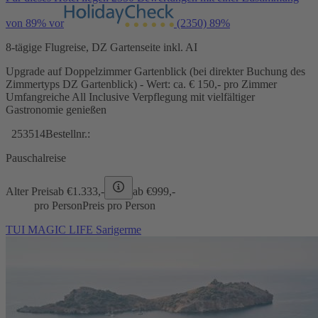
von 89% vor
(2350)
89%
8-tägige Flugreise, DZ Gartenseite inkl. AI
Upgrade auf Doppelzimmer Gartenblick (bei direkter Buchung des
Zimmertyps DZ Gartenblick) - Wert: ca. € 150,- pro Zimmer
Umfangreiche All Inclusive Verpflegung mit vielfältiger
Gastronomie genießen
253514
Bestellnr.:
Pauschalreise
Alter Preis
ab €
1.333,-
ab €
999,-
pro Person
Preis pro Person
TUI MAGIC LIFE Sarigerme