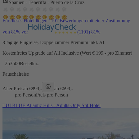
Spanien - Teneriffa - Puerto de la Cruz
Für dieses Hotel liegen 1191 Bewertungen mit einer Zustimmung
von 81% vor
(1191)
81%
8-tägige Flugreise, Doppelzimmer Premium inkl. AI
Kostenfreies Upgrade auf All Inclusive (Wert € 199.- pro Zimmer)
253500
Bestellnr.:
Pauschalreise
Alter Preis
ab €
899,-
ab €
699,-
pro Person
Preis pro Person
TUI BLUE Atlantic Hills - Adults Only Stil-Hotel