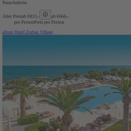
Pauschalreise
Alter Preis
ab €
833,-
ab €
666,-
pro Person
Preis pro Person
allsun Hotel Zorbas Village