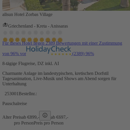
allsun Hotel Zorbas Village
Griechenland - Kreta - Anissaras
Für dieses Hotel liegen 2389 Bewertungen mit einer Zustimmung
von 96% vor
(2389)
96%
8-tägige Flugreise, DZ inkl. AI
Charmante Anlage im landestypischen, kretischen Dorfstil
Tagesanimation, Live-Musik und Shows am Abend sorgen für
Unterhaltung
253001
Bestellnr.:
Pauschalreise
Alter Preis
ab €
899,-
ab €
697,-
pro Person
Preis pro Person