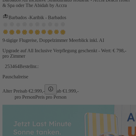
& Spa oder The Abidah by Accra
Barbados -Karibik - Barbados
9-tägige Flugreise, Doppelzimmer Meerblick inkl. AI
Upgrade auf All Inclusive Verpflegung geschenkt - Wert: € 798,-
pro Zimmer
253464
Bestellnr.:
Pauschalreise
Alter Preis
ab €
2.999,-
ab €
1.999,-
pro Person
Preis pro Person