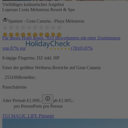
Vielfältiges kulinarisches Angebot
Lopesan Costa Meloneras Resort & Spa
Spanien - Gran Canaria - Playa Meloneras
Für dieses Hotel liegen 7810 Bewertungen mit einer Zustimmung
von 87% vor
(7810)
87%
8-tägige Flugreise, DZ inkl. HP
Einer der größten Wellness-Bereiche auf Gran Canaria
253100
Bestellnr.:
Pauschalreise
Alter Preis
ab €
1.699,-
ab €
1.005,-
pro Person
Preis pro Person
TUI MAGIC LIFE Plimmiri