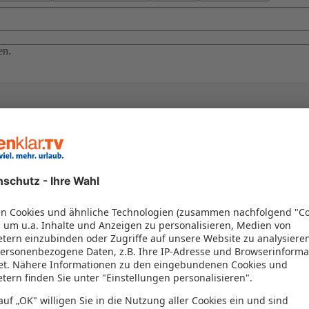
en.
el in einem Paket kombiniert werden – das spart Zeit und Geld. Nutzen 
en!