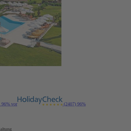
n 96% vor
(2407)
96%
altung