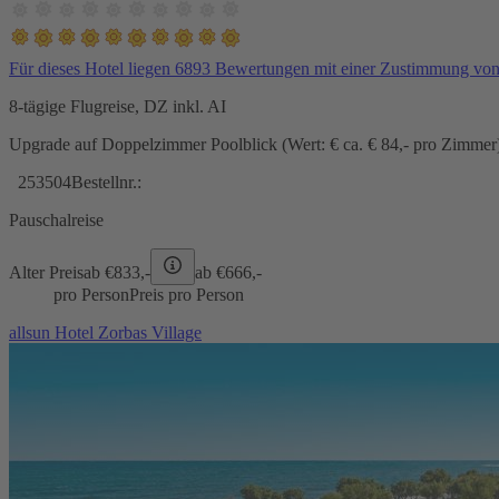
Für dieses Hotel liegen 6893 Bewertungen mit einer Zustimmung vo
8-tägige Flugreise, DZ inkl. AI
Upgrade auf Doppelzimmer Poolblick (Wert: € ca. € 84,- pro Zimmer) 
253504
Bestellnr.:
Pauschalreise
Alter Preis
ab €
833,-
ab €
666,-
pro Person
Preis pro Person
allsun Hotel Zorbas Village