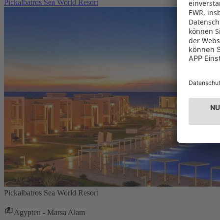
Pickalbatros Sea World Resort
Pickalbatros Sea World Resort
Ägypten - Marsa Alam