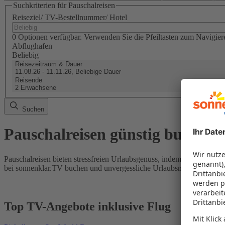
Suchkriterien für Pauschalreisen
Reiseziel/ TV-Bestellnummer/ Hotel
0 Optionen verfügbar. Verwenden Sie die Pfeiltasten zum Navigier
Abflughafen
Beliebig
Reisezeitraum & Dauer
11.08.26 - 11.11.26, Beliebige Dauer
Reisende
2 Erwachsene
Suchen
Pauschalreisen günstig buchen
Pauschalreisen bieten stressfreien Urlaubsgenuss, indem Flug und Hot
bei sonnenklar.TV buchen und unvergessliche Urlaubsmomente erleb
Top TV-Angebote inklusive Flug