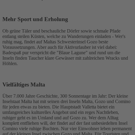
Mehr Sport und Erholung
Ob grüne Täler und beschauliche Dörfer sowie schmale Pfade
entlang steilen Küsten, welche zu Wanderungen einladen - Wer's
ruhig mag, findet auf Maltas Schwesterinsel Gozo beste
Voraussetzungen. Aber auch für Aktivurlauber ist viel dabei:
Badespaß pur verspricht die "Blaue Lagune" und rund um die
Inseln finden Taucher klare Gewässer mit zahlreichen Wracks und
Höhlen.
Vielfältiges Malta
Über 7.000 Jahre Geschichte, 300 Sonnentage im Jahr: Der kleine
Inselstaat Malta hat mit seinen drei Inseln Malta, Gozo und Comino
für jeden etwas zu bieten. Die Hauptstadt Valletta bietet ein
umfangreiches kulturelles Angebot und ein reges Nachtleben,
ruhiger geht es im Umland und auf Gozo zu. Wer dem Alltag
komplett entfliehen will, der findet auf der fast unbesiedelten Insel
Comino viele ruhige Buchten. Nur vier Einwohner leben permanent
auf der kleinen Insel zwischen Gozo und Malta. Für Touristen und