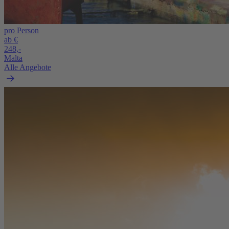
pro Person
ab €
248,-
Malta
Alle Angebote