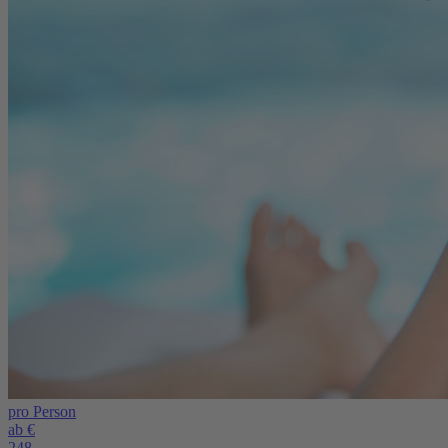
pro Person
ab €
248,-