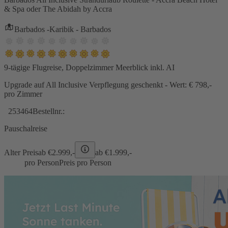
& Spa oder The Abidah by Accra
Barbados -Karibik - Barbados
9-tägige Flugreise, Doppelzimmer Meerblick inkl. AI
Upgrade auf All Inclusive Verpflegung geschenkt - Wert: € 798,-
pro Zimmer
253464
Bestellnr.:
Pauschalreise
Alter Preis
ab €
2.999,-
ab €
1.999,-
pro Person
Preis pro Person