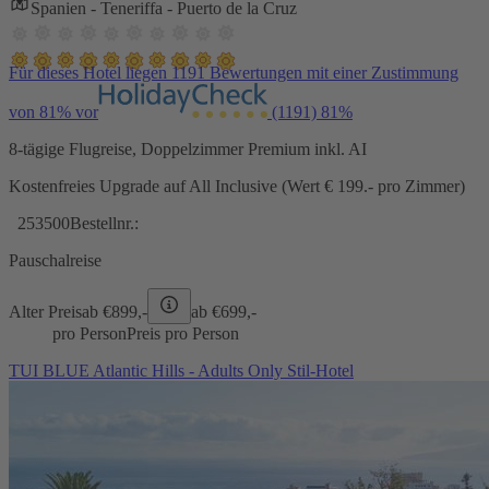
Spanien - Teneriffa - Puerto de la Cruz
Für dieses Hotel liegen 1191 Bewertungen mit einer Zustimmung
von 81% vor
(1191)
81%
8-tägige Flugreise, Doppelzimmer Premium inkl. AI
Kostenfreies Upgrade auf All Inclusive (Wert € 199.- pro Zimmer)
253500
Bestellnr.:
Pauschalreise
Alter Preis
ab €
899,-
ab €
699,-
pro Person
Preis pro Person
TUI BLUE Atlantic Hills - Adults Only Stil-Hotel