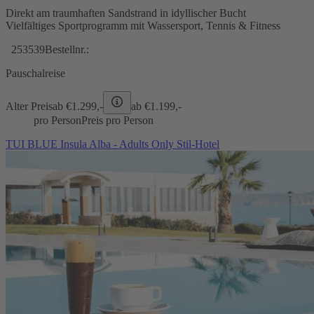
Direkt am traumhaften Sandstrand in idyllischer Bucht
Vielfältiges Sportprogramm mit Wassersport, Tennis & Fitness
253539
Bestellnr.:
Pauschalreise
Alter Preis
ab €
1.299,-
ab €
1.199,-
pro Person
Preis pro Person
TUI BLUE Insula Alba - Adults Only Stil-Hotel