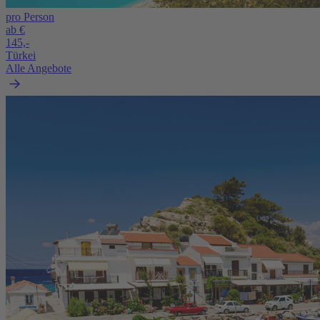
pro Person
ab €
145,-
Türkei
Alle Angebote