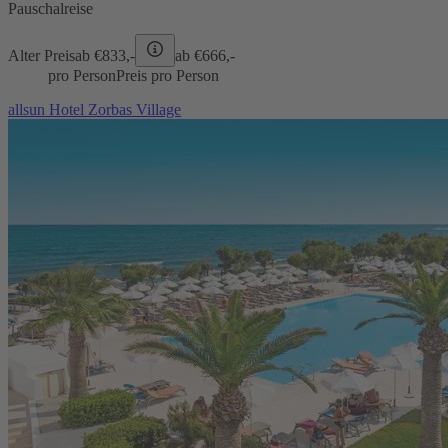
Pauschalreise
Alter Preis
ab €
833,-
ab €
666,-
pro Person
Preis pro Person
allsun Hotel Zorbas Village