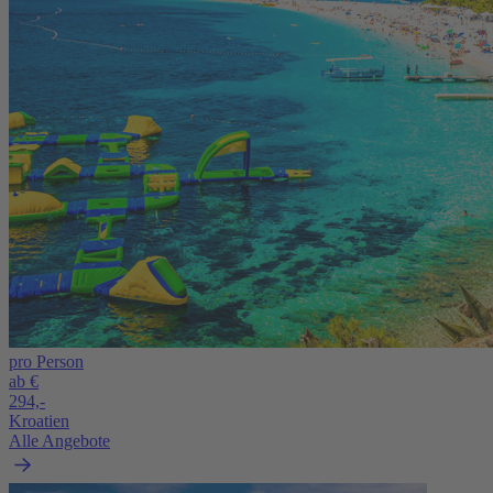
pro Person
ab €
294,-
Kroatien
Alle Angebote