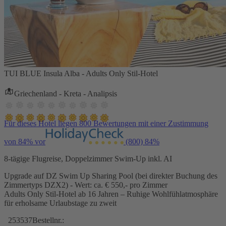
TUI BLUE Insula Alba - Adults Only Stil-Hotel
Griechenland - Kreta - Analipsis
Für dieses Hotel liegen 800 Bewertungen mit einer Zustimmung
von 84% vor
(800)
84%
8-tägige Flugreise, Doppelzimmer Swim-Up inkl. AI
Upgrade auf DZ Swim Up Sharing Pool (bei direkter Buchung des
Zimmertyps DZX2) - Wert: ca. € 550,- pro Zimmer
Adults Only Stil-Hotel ab 16 Jahren – Ruhige Wohlfühlatmosphäre
für erholsame Urlaubstage zu zweit
253537
Bestellnr.: