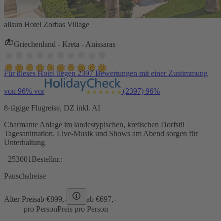
allsun Hotel Zorbas Village
Griechenland - Kreta - Anissaras
Für dieses Hotel liegen 2397 Bewertungen mit einer Zustimmung
von 96% vor
(2397)
96%
8-tägige Flugreise, DZ inkl. AI
Charmante Anlage im landestypischen, kretischen Dorfstil
Tagesanimation, Live-Musik und Shows am Abend sorgen für
Unterhaltung
253001
Bestellnr.:
Pauschalreise
Alter Preis
ab €
899,-
ab €
697,-
pro Person
Preis pro Person