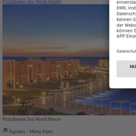
Pickalbatros Sea World Resort
Pickalbatros Sea World Resort
Ägypten - Marsa Alam