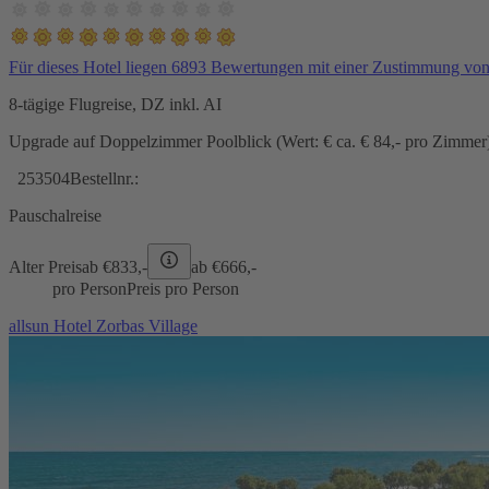
Für dieses Hotel liegen 6893 Bewertungen mit einer Zustimmung vo
8-tägige Flugreise, DZ inkl. AI
Upgrade auf Doppelzimmer Poolblick (Wert: € ca. € 84,- pro Zimmer) 
253504
Bestellnr.:
Pauschalreise
Alter Preis
ab €
833,-
ab €
666,-
pro Person
Preis pro Person
allsun Hotel Zorbas Village