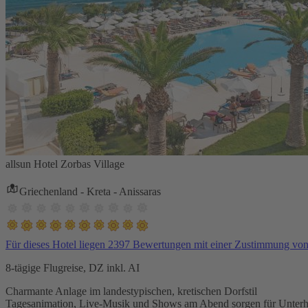
allsun Hotel Zorbas Village
Griechenland - Kreta - Anissaras
Für dieses Hotel liegen 2397 Bewertungen mit einer Zustimmung vo
8-tägige Flugreise, DZ inkl. AI
Charmante Anlage im landestypischen, kretischen Dorfstil
Tagesanimation, Live-Musik und Shows am Abend sorgen für Unterh