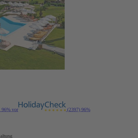
n 96% vor
(2397)
96%
altung