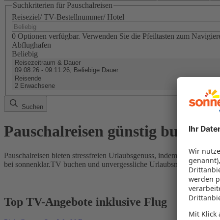
Suchkriterien für Pauschalreisen
Reiseziel/ TV-Bestellnummer/ Hotel
0 Optionen verfügbar. Verwenden Sie die Pfeiltasten zum Navigier
Abflughafen
Beliebig
Reisezeitraum & Dauer
09.08.26 - 09.11.26, Beliebige Dauer
Reisende
2 Erwachsene
Suchen
Pauschalreisen günstig buchen
Pauschalreisen bieten stressfreien Urlaubsgenuss, indem Flug und Hot
bei sonnenklar.TV buchen und unvergessliche Urlaubsmomente erleb
Top TV-Angebote inklusive Flug