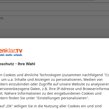
en.
el in einem Paket kombiniert werden – das spart Zeit und Geld. Nutzen 
en!