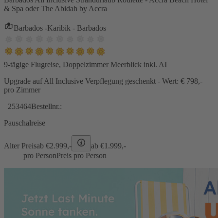
& Spa oder The Abidah by Accra
Barbados -Karibik - Barbados
9-tägige Flugreise, Doppelzimmer Meerblick inkl. AI
Upgrade auf All Inclusive Verpflegung geschenkt - Wert: € 798,-
pro Zimmer
253464
Bestellnr.:
Pauschalreise
Alter Preis
ab €
2.999,-
ab €
1.999,-
pro Person
Preis pro Person