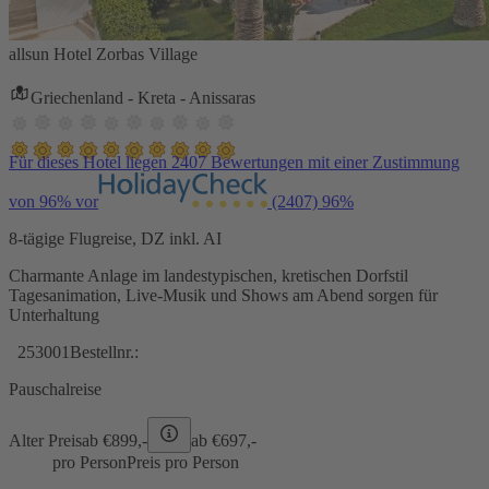
allsun Hotel Zorbas Village
Griechenland - Kreta - Anissaras
Für dieses Hotel liegen 2407 Bewertungen mit einer Zustimmung
von 96% vor
(2407)
96%
8-tägige Flugreise, DZ inkl. AI
Charmante Anlage im landestypischen, kretischen Dorfstil
Tagesanimation, Live-Musik und Shows am Abend sorgen für
Unterhaltung
253001
Bestellnr.:
Pauschalreise
Alter Preis
ab €
899,-
ab €
697,-
pro Person
Preis pro Person