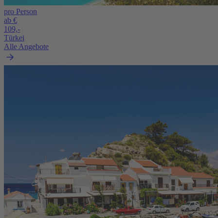
pro Person
ab €
109,-
Türkei
Alle Angebote