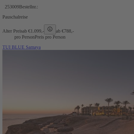
253009
Bestellnr.:
Pauschalreise
Alter Preis
ab €
1.099,-
ab €
788,-
pro Person
Preis pro Person
TUI BLUE Samaya