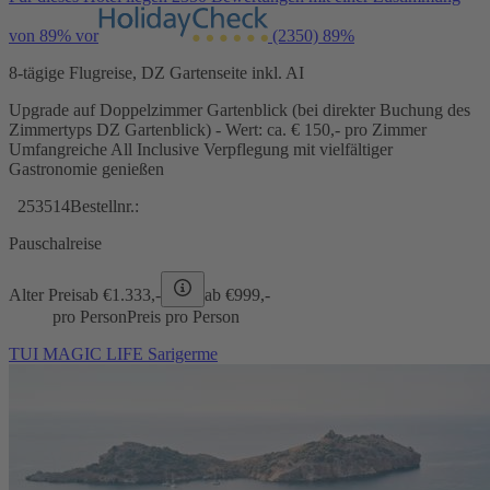
von 89% vor
(2350)
89%
8-tägige Flugreise, DZ Gartenseite inkl. AI
Upgrade auf Doppelzimmer Gartenblick (bei direkter Buchung des
Zimmertyps DZ Gartenblick) - Wert: ca. € 150,- pro Zimmer
Umfangreiche All Inclusive Verpflegung mit vielfältiger
Gastronomie genießen
253514
Bestellnr.:
Pauschalreise
Alter Preis
ab €
1.333,-
ab €
999,-
pro Person
Preis pro Person
TUI MAGIC LIFE Sarigerme