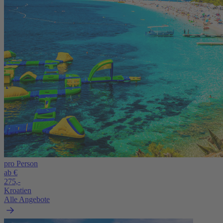
pro Person
ab €
275,-
Kroatien
Alle Angebote