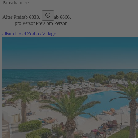
Pauschalreise
Alter Preis
ab €
833,-
ab €
666,-
pro Person
Preis pro Person
allsun Hotel Zorbas Village