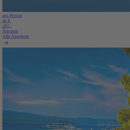
pro Person
ab €
291,-
Ägypten
Alle Angebote