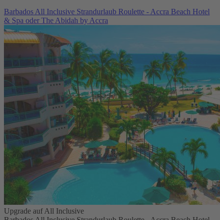
Barbados All Inclusive Strandurlaub Roulette - Accra Beach Hotel
& Spa oder The Abidah by Accra
Upgrade auf All Inclusive
Barbados All Inclusive Strandurlaub Roulette - Accra Beach Hotel