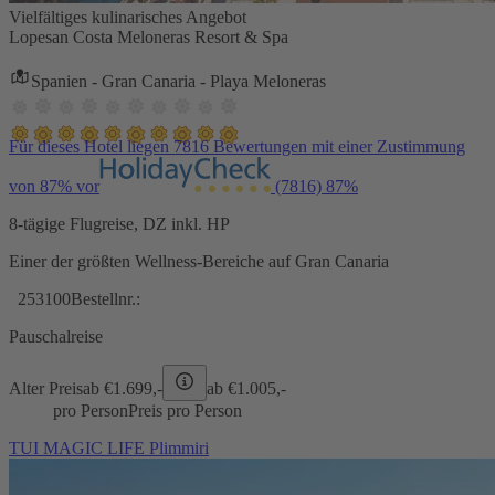
Vielfältiges kulinarisches Angebot
Lopesan Costa Meloneras Resort & Spa
Spanien - Gran Canaria - Playa Meloneras
Für dieses Hotel liegen 7816 Bewertungen mit einer Zustimmung
von 87% vor
(7816)
87%
8-tägige Flugreise, DZ inkl. HP
Einer der größten Wellness-Bereiche auf Gran Canaria
253100
Bestellnr.:
Pauschalreise
Alter Preis
ab €
1.699,-
ab €
1.005,-
pro Person
Preis pro Person
TUI MAGIC LIFE Plimmiri