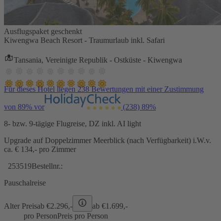
Ausflugspaket geschenkt
Kiwengwa Beach Resort - Traumurlaub inkl. Safari
Tansania, Vereinigte Republik - Ostküste - Kiwengwa
Für dieses Hotel liegen 238 Bewertungen mit einer Zustimmung
von 89% vor
(238)
89%
8- bzw. 9-tägige Flugreise, DZ inkl. AI light
Upgrade auf Doppelzimmer Meerblick (nach Verfügbarkeit) i.W.v.
ca. € 134,- pro Zimmer
253519
Bestellnr.:
Pauschalreise
Alter Preis
ab €
2.296,-
ab €
1.699,-
pro Person
Preis pro Person