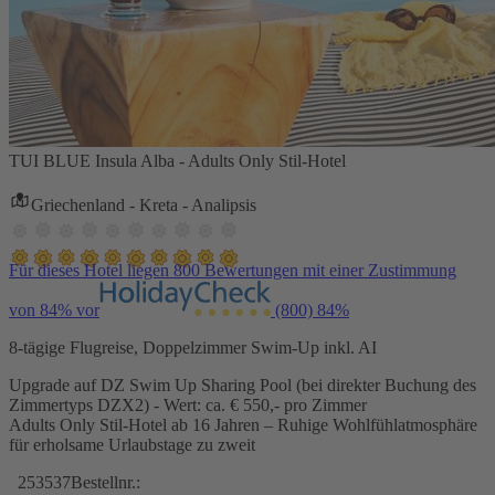
TUI BLUE Insula Alba - Adults Only Stil-Hotel
Griechenland - Kreta - Analipsis
Für dieses Hotel liegen 800 Bewertungen mit einer Zustimmung
von 84% vor
(800)
84%
8-tägige Flugreise, Doppelzimmer Swim-Up inkl. AI
Upgrade auf DZ Swim Up Sharing Pool (bei direkter Buchung des
Zimmertyps DZX2) - Wert: ca. € 550,- pro Zimmer
Adults Only Stil-Hotel ab 16 Jahren – Ruhige Wohlfühlatmosphäre
für erholsame Urlaubstage zu zweit
253537
Bestellnr.: