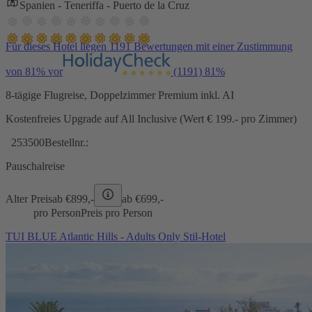
Spanien - Teneriffa - Puerto de la Cruz
Für dieses Hotel liegen 1191 Bewertungen mit einer Zustimmung
von 81% vor
(1191)
81%
8-tägige Flugreise, Doppelzimmer Premium inkl. AI
Kostenfreies Upgrade auf All Inclusive (Wert € 199.- pro Zimmer)
253500
Bestellnr.:
Pauschalreise
Alter Preis
ab €
899,-
ab €
699,-
pro Person
Preis pro Person
TUI BLUE Atlantic Hills - Adults Only Stil-Hotel