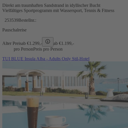
Direkt am traumhaften Sandstrand in idyllischer Bucht
Vielfältiges Sportprogramm mit Wassersport, Tennis & Fitness
253539
Bestellnr.:
Pauschalreise
Alter Preis
ab €
1.299,-
ab €
1.199,-
pro Person
Preis pro Person
TUI BLUE Insula Alba - Adults Only Stil-Hotel