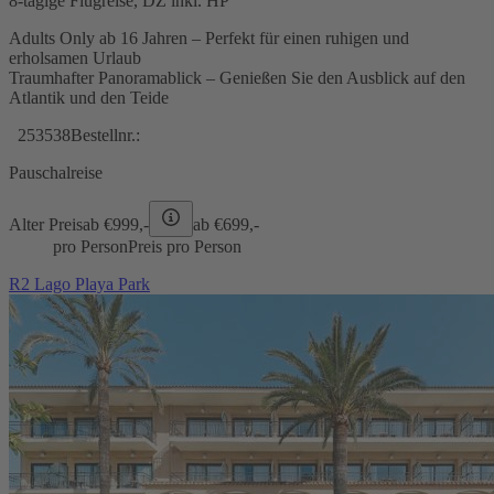
8-tägige Flugreise, DZ inkl. HP
Adults Only ab 16 Jahren – Perfekt für einen ruhigen und
erholsamen Urlaub
Traumhafter Panoramablick – Genießen Sie den Ausblick auf den
Atlantik und den Teide
253538
Bestellnr.:
Pauschalreise
Alter Preis
ab €
999,-
ab €
699,-
pro Person
Preis pro Person
R2 Lago Playa Park