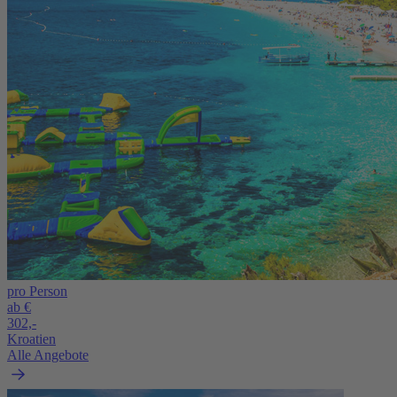
pro Person
ab €
302,-
Kroatien
Alle Angebote