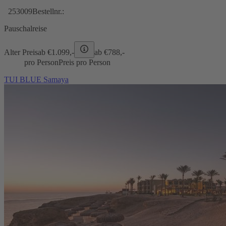
253009
Bestellnr.:
Pauschalreise
Alter Preis
ab €
1.099,-
ab €
788,-
pro Person
Preis pro Person
TUI BLUE Samaya