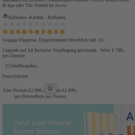
& Spa oder The Abidah by Accra
Barbados -Karibik - Barbados
9-tägige Flugreise, Doppelzimmer Meerblick inkl. AI
Upgrade auf All Inclusive Verpflegung geschenkt - Wert: € 798,-
pro Zimmer
253464
Bestellnr.:
Pauschalreise
Alter Preis
ab €
2.999,-
ab €
1.999,-
pro Person
Preis pro Person