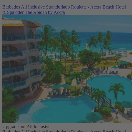
Barbados All Inclusive Strandurlaub Roulette - Accra Beach Hotel
& Spa oder The Abidah by Accra
Upgrade auf All Inclusive
Barbados All Inclusive Strandurlaub Roulette - Accra Beach Hotel