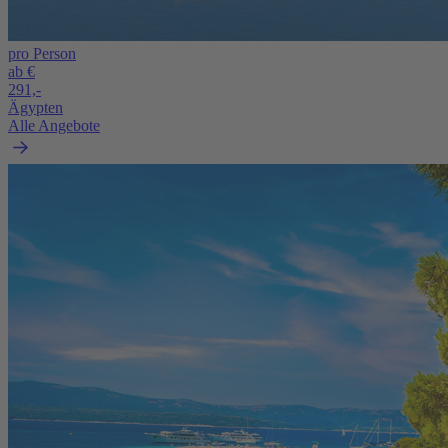
pro Person
ab €
291,-
Ägypten
Alle Angebote