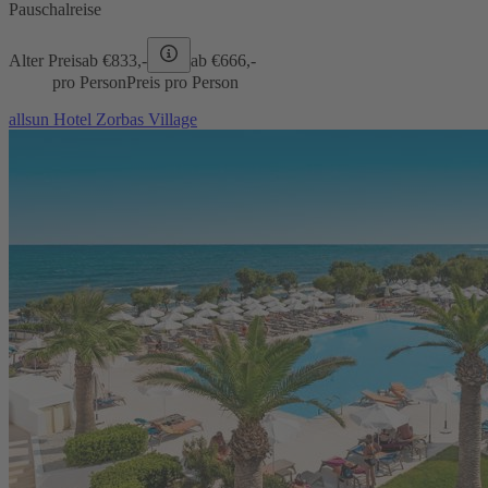
Pauschalreise
Alter Preis
ab €
833,-
ab €
666,-
pro Person
Preis pro Person
allsun Hotel Zorbas Village