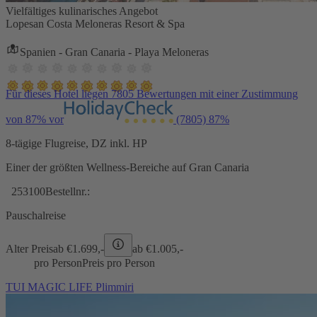
Vielfältiges kulinarisches Angebot
Lopesan Costa Meloneras Resort & Spa
Spanien - Gran Canaria - Playa Meloneras
Für dieses Hotel liegen 7805 Bewertungen mit einer Zustimmung
von 87% vor
(7805)
87%
8-tägige Flugreise, DZ inkl. HP
Einer der größten Wellness-Bereiche auf Gran Canaria
253100
Bestellnr.:
Pauschalreise
Alter Preis
ab €
1.699,-
ab €
1.005,-
pro Person
Preis pro Person
TUI MAGIC LIFE Plimmiri