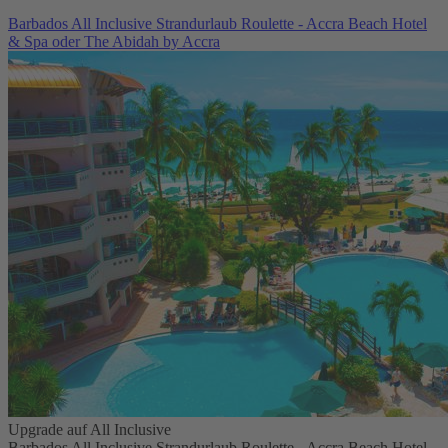
Barbados All Inclusive Strandurlaub Roulette - Accra Beach Hotel
& Spa oder The Abidah by Accra
Upgrade auf All Inclusive
Barbados All Inclusive Strandurlaub Roulette - Accra Beach Hotel