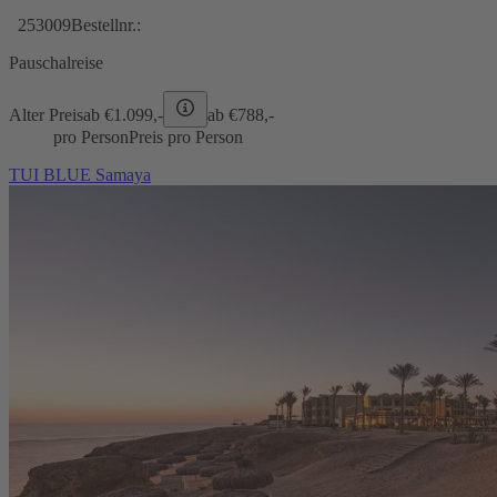
253009
Bestellnr.:
Pauschalreise
Alter Preis
ab €
1.099,-
ab €
788,-
pro Person
Preis pro Person
TUI BLUE Samaya