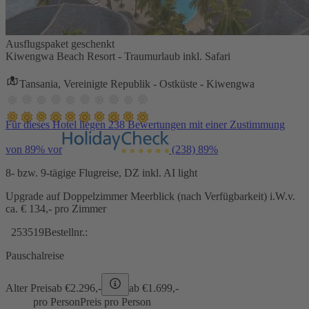
Ausflugspaket geschenkt
Kiwengwa Beach Resort - Traumurlaub inkl. Safari
Tansania, Vereinigte Republik - Ostküste - Kiwengwa
Für dieses Hotel liegen 238 Bewertungen mit einer Zustimmung
von 89% vor
(238)
89%
8- bzw. 9-tägige Flugreise, DZ inkl. AI light
Upgrade auf Doppelzimmer Meerblick (nach Verfügbarkeit) i.W.v.
ca. € 134,- pro Zimmer
253519
Bestellnr.:
Pauschalreise
Alter Preis
ab €
2.296,-
ab €
1.699,-
pro Person
Preis pro Person