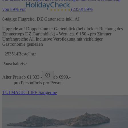
von 89% vor
(2350)
89%
8-tägige Flugreise, DZ Gartenseite inkl. AI
Upgrade auf Doppelzimmer Gartenblick (bei direkter Buchung des
Zimmertyps DZ Gartenblick) - Wert: ca. € 150,- pro Zimmer
Umfangreiche All Inclusive Verpflegung mit vielfältiger
Gastronomie genießen
253514
Bestellnr.:
Pauschalreise
Alter Preis
ab €
1.333,-
ab €
999,-
pro Person
Preis pro Person
TUI MAGIC LIFE Sarigerme