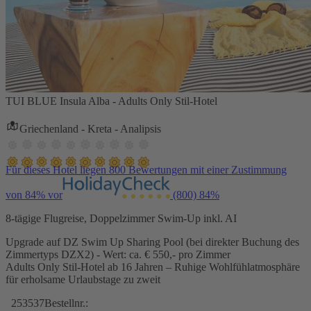
TUI BLUE Insula Alba - Adults Only Stil-Hotel
Griechenland - Kreta - Analipsis
Für dieses Hotel liegen 800 Bewertungen mit einer Zustimmung
von 84% vor
(800)
84%
8-tägige Flugreise, Doppelzimmer Swim-Up inkl. AI
Upgrade auf DZ Swim Up Sharing Pool (bei direkter Buchung des
Zimmertyps DZX2) - Wert: ca. € 550,- pro Zimmer
Adults Only Stil-Hotel ab 16 Jahren – Ruhige Wohlfühlatmosphäre
für erholsame Urlaubstage zu zweit
253537
Bestellnr.: