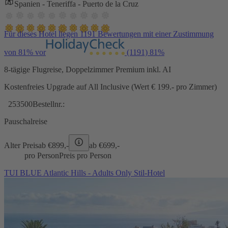
Spanien - Teneriffa - Puerto de la Cruz
Für dieses Hotel liegen 1191 Bewertungen mit einer Zustimmung
von 81% vor
(1191)
81%
8-tägige Flugreise, Doppelzimmer Premium inkl. AI
Kostenfreies Upgrade auf All Inclusive (Wert € 199.- pro Zimmer)
253500
Bestellnr.:
Pauschalreise
Alter Preis
ab €
899,-
ab €
699,-
pro Person
Preis pro Person
TUI BLUE Atlantic Hills - Adults Only Stil-Hotel