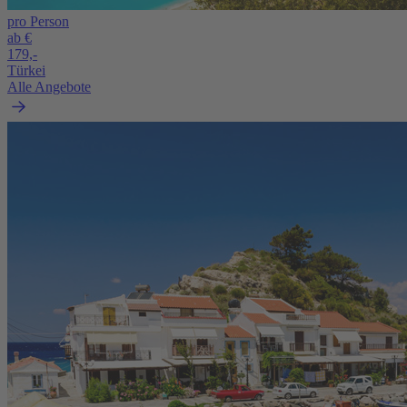
pro Person
ab €
179,-
Türkei
Alle Angebote