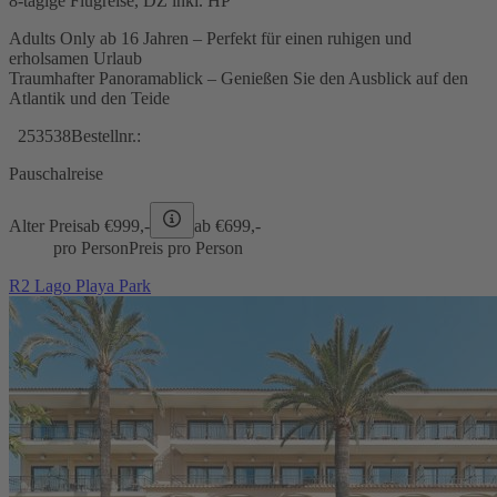
8-tägige Flugreise, DZ inkl. HP
Adults Only ab 16 Jahren – Perfekt für einen ruhigen und
erholsamen Urlaub
Traumhafter Panoramablick – Genießen Sie den Ausblick auf den
Atlantik und den Teide
253538
Bestellnr.:
Pauschalreise
Alter Preis
ab €
999,-
ab €
699,-
pro Person
Preis pro Person
R2 Lago Playa Park