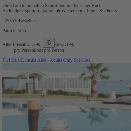
Direkt am traumhaften Sandstrand in idyllischer Bucht
Vielfältiges Sportprogramm mit Wassersport, Tennis & Fitness
253539
Bestellnr.:
Pauschalreise
Alter Preis
ab €
1.299,-
ab €
1.199,-
pro Person
Preis pro Person
TUI BLUE Insula Alba - Adults Only Stil-Hotel