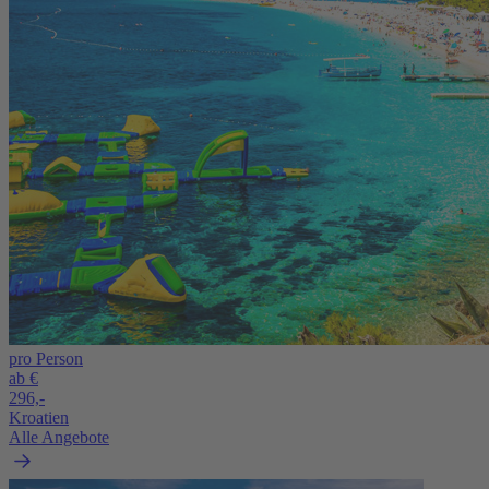
pro Person
ab €
296,-
Kroatien
Alle Angebote