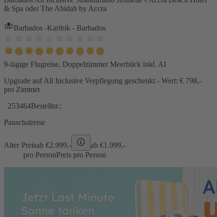
& Spa oder The Abidah by Accra
Barbados -Karibik - Barbados
9-tägige Flugreise, Doppelzimmer Meerblick inkl. AI
Upgrade auf All Inclusive Verpflegung geschenkt - Wert: € 798,-
pro Zimmer
253464
Bestellnr.:
Pauschalreise
Alter Preis
ab €
2.999,-
ab €
1.999,-
pro Person
Preis pro Person