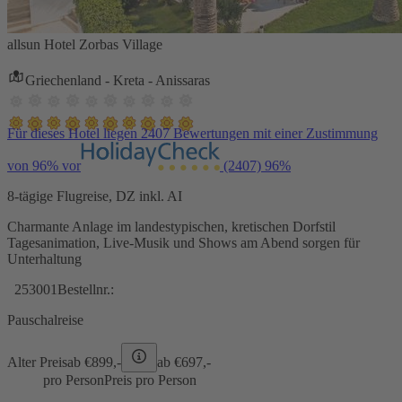
allsun Hotel Zorbas Village
Griechenland - Kreta - Anissaras
Für dieses Hotel liegen 2407 Bewertungen mit einer Zustimmung
von 96% vor
(2407)
96%
8-tägige Flugreise, DZ inkl. AI
Charmante Anlage im landestypischen, kretischen Dorfstil
Tagesanimation, Live-Musik und Shows am Abend sorgen für
Unterhaltung
253001
Bestellnr.:
Pauschalreise
Alter Preis
ab €
899,-
ab €
697,-
pro Person
Preis pro Person