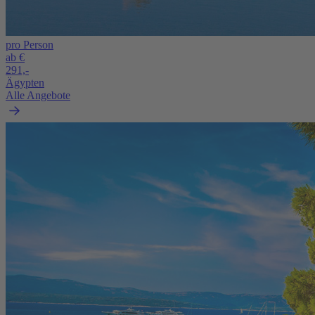
pro Person
ab €
291,-
Ägypten
Alle Angebote