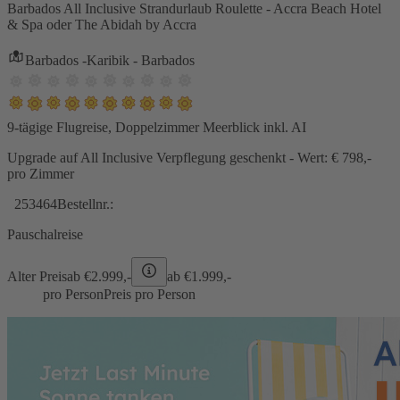
Barbados All Inclusive Strandurlaub Roulette - Accra Beach Hotel
& Spa oder The Abidah by Accra
Barbados -Karibik - Barbados
9-tägige Flugreise, Doppelzimmer Meerblick inkl. AI
Upgrade auf All Inclusive Verpflegung geschenkt - Wert: € 798,-
pro Zimmer
253464
Bestellnr.:
Pauschalreise
Alter Preis
ab €
2.999,-
ab €
1.999,-
pro Person
Preis pro Person