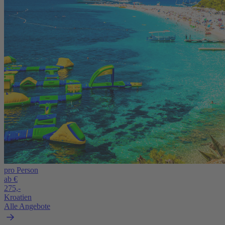
pro Person
ab €
275,-
Kroatien
Alle Angebote