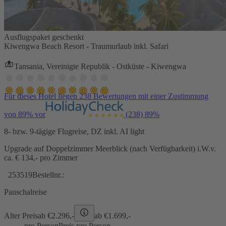
Ausflugspaket geschenkt
Kiwengwa Beach Resort - Traumurlaub inkl. Safari
Tansania, Vereinigte Republik - Ostküste - Kiwengwa
Für dieses Hotel liegen 238 Bewertungen mit einer Zustimmung
von 89% vor
(238)
89%
8- bzw. 9-tägige Flugreise, DZ inkl. AI light
Upgrade auf Doppelzimmer Meerblick (nach Verfügbarkeit) i.W.v.
ca. € 134,- pro Zimmer
253519
Bestellnr.:
Pauschalreise
Alter Preis
ab €
2.296,-
ab €
1.699,-
pro Person
Preis pro Person