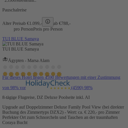
253009
Bestellnr.:
Pauschalreise
Alter Preis
ab €
1.099,-
ab €
788,-
pro Person
Preis pro Person
TUI BLUE Samaya
TUI BLUE Samaya
Ägypten - Marsa Alam
Für dieses Hotel liegen 4590 Bewertungen mit einer Zustimmung
von 98% vor
(4590)
98%
8-tägige Flugreise, DZ Deluxe Poolseite inkl. AI
Upgrade auf Doppelzimmer Deluxe Family Pool View (bei direkter
Buchung des Zimmertyps DZX2) - Wert: ca. € 220,- pro Zimmer
Perfekter Ort zum Schnorcheln und Tauchen an der traumhaften
Coraya Bucht