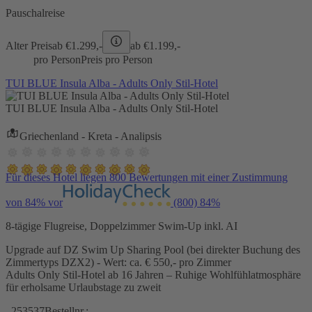
Pauschalreise
Alter Preis
ab €
1.299,-
ab €
1.199,-
pro Person
Preis pro Person
TUI BLUE Insula Alba - Adults Only Stil-Hotel
TUI BLUE Insula Alba - Adults Only Stil-Hotel
Griechenland - Kreta - Analipsis
Für dieses Hotel liegen 800 Bewertungen mit einer Zustimmung
von 84% vor
(800)
84%
8-tägige Flugreise, Doppelzimmer Swim-Up inkl. AI
Upgrade auf DZ Swim Up Sharing Pool (bei direkter Buchung des
Zimmertyps DZX2) - Wert: ca. € 550,- pro Zimmer
Adults Only Stil-Hotel ab 16 Jahren – Ruhige Wohlfühlatmosphäre
für erholsame Urlaubstage zu zweit
253537
Bestellnr.: