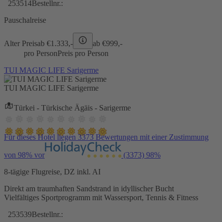
253514
Bestellnr.:
Pauschalreise
Alter Preis
ab €
1.333,-
ab €
999,-
pro Person
Preis pro Person
TUI MAGIC LIFE Sarigerme
TUI MAGIC LIFE Sarigerme
Türkei - Türkische Ägäis - Sarigerme
Für dieses Hotel liegen 3373 Bewertungen mit einer Zustimmung
von 98% vor
(3373)
98%
8-tägige Flugreise, DZ inkl. AI
Direkt am traumhaften Sandstrand in idyllischer Bucht
Vielfältiges Sportprogramm mit Wassersport, Tennis & Fitness
253539
Bestellnr.: