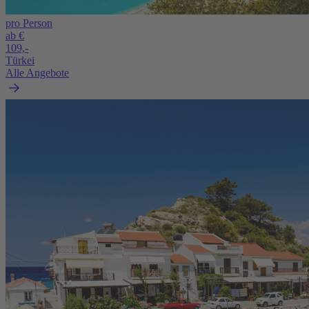
pro Person
ab €
109,-
Türkei
Alle Angebote