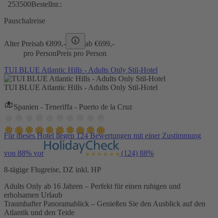
253500
Bestellnr.:
Pauschalreise
Alter Preis
ab €
899,-
ab €
699,-
pro Person
Preis pro Person
TUI BLUE Atlantic Hills - Adults Only Stil-Hotel
TUI BLUE Atlantic Hills - Adults Only Stil-Hotel
Spanien - Teneriffa - Puerto de la Cruz
Für dieses Hotel liegen 124 Bewertungen mit einer Zustimmung
von 88% vor
(124)
88%
8-tägige Flugreise, DZ inkl. HP
Adults Only ab 16 Jahren – Perfekt für einen ruhigen und
erholsamen Urlaub
Traumhafter Panoramablick – Genießen Sie den Ausblick auf den
Atlantik und den Teide