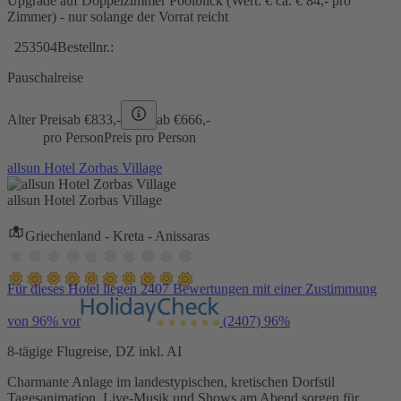
Upgrade auf Doppelzimmer Poolblick (Wert: € ca. € 84,- pro
Zimmer) - nur solange der Vorrat reicht
253504
Bestellnr.:
Pauschalreise
Alter Preis
ab €
833,-
ab €
666,-
pro Person
Preis pro Person
allsun Hotel Zorbas Village
allsun Hotel Zorbas Village
Griechenland - Kreta - Anissaras
Für dieses Hotel liegen 2407 Bewertungen mit einer Zustimmung
von 96% vor
(2407)
96%
8-tägige Flugreise, DZ inkl. AI
Charmante Anlage im landestypischen, kretischen Dorfstil
Tagesanimation, Live-Musik und Shows am Abend sorgen für