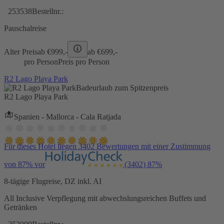
253538
Bestellnr.:
Pauschalreise
Alter Preis
ab €
999,-
ab €
699,-
pro Person
Preis pro Person
R2 Lago Playa Park
Badeurlaub zum Spitzenpreis
R2 Lago Playa Park
Spanien - Mallorca - Cala Ratjada
Für dieses Hotel liegen 3402 Bewertungen mit einer Zustimmung
von 87% vor
(3402)
87%
8-tägige Flugreise, DZ inkl. AI
All Inclusive Verpflegung mit abwechslungsreichen Buffets und
Getränken