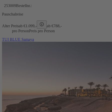
253009
Bestellnr.:
Pauschalreise
Alter Preis
ab €
1.099,-
ab €
788,-
pro Person
Preis pro Person
TUI BLUE Samaya