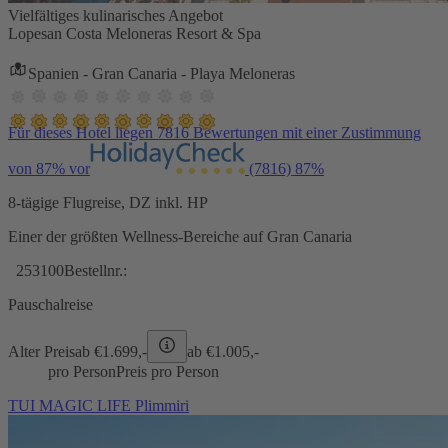
Vielfältiges kulinarisches Angebot
Lopesan Costa Meloneras Resort & Spa
Spanien - Gran Canaria - Playa Meloneras
Für dieses Hotel liegen 7816 Bewertungen mit einer Zustimmung
von 87% vor
(7816)
87%
8-tägige Flugreise, DZ inkl. HP
Einer der größten Wellness-Bereiche auf Gran Canaria
253100
Bestellnr.:
Pauschalreise
Alter Preis
ab €
1.699,-
ab €
1.005,-
pro Person
Preis pro Person
TUI MAGIC LIFE Plimmiri