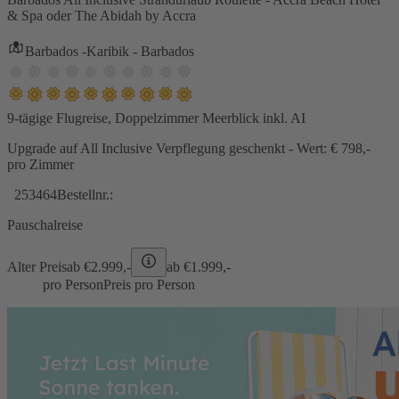
& Spa oder The Abidah by Accra
Barbados -Karibik - Barbados
9-tägige Flugreise, Doppelzimmer Meerblick inkl. AI
Upgrade auf All Inclusive Verpflegung geschenkt - Wert: € 798,-
pro Zimmer
253464
Bestellnr.:
Pauschalreise
Alter Preis
ab €
2.999,-
ab €
1.999,-
pro Person
Preis pro Person