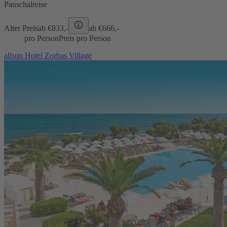
Pauschalreise
Alter Preis
ab €
833,-
ab €
666,-
pro Person
Preis pro Person
allsun Hotel Zorbas Village