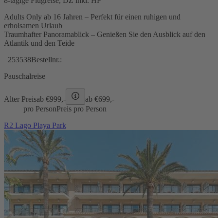
8-tägige Flugreise, DZ inkl. HP
Adults Only ab 16 Jahren – Perfekt für einen ruhigen und
erholsamen Urlaub
Traumhafter Panoramablick – Genießen Sie den Ausblick auf den
Atlantik und den Teide
253538
Bestellnr.:
Pauschalreise
Alter Preis
ab €
999,-
ab €
699,-
pro Person
Preis pro Person
R2 Lago Playa Park