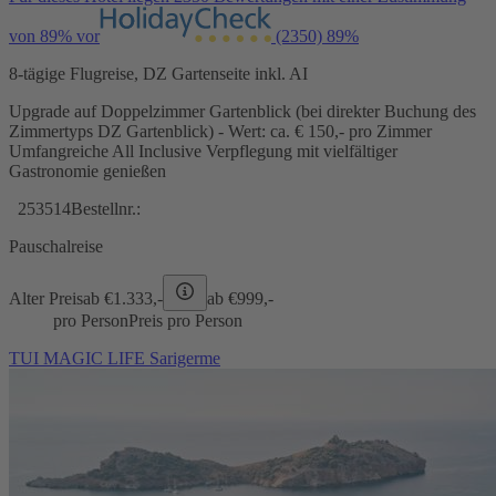
von 89% vor
(2350)
89%
8-tägige Flugreise, DZ Gartenseite inkl. AI
Upgrade auf Doppelzimmer Gartenblick (bei direkter Buchung des
Zimmertyps DZ Gartenblick) - Wert: ca. € 150,- pro Zimmer
Umfangreiche All Inclusive Verpflegung mit vielfältiger
Gastronomie genießen
253514
Bestellnr.:
Pauschalreise
Alter Preis
ab €
1.333,-
ab €
999,-
pro Person
Preis pro Person
TUI MAGIC LIFE Sarigerme