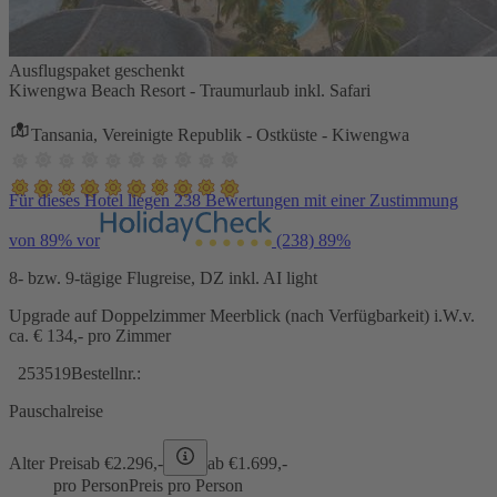
Ausflugspaket geschenkt
Kiwengwa Beach Resort - Traumurlaub inkl. Safari
Tansania, Vereinigte Republik - Ostküste - Kiwengwa
Für dieses Hotel liegen 238 Bewertungen mit einer Zustimmung
von 89% vor
(238)
89%
8- bzw. 9-tägige Flugreise, DZ inkl. AI light
Upgrade auf Doppelzimmer Meerblick (nach Verfügbarkeit) i.W.v.
ca. € 134,- pro Zimmer
253519
Bestellnr.:
Pauschalreise
Alter Preis
ab €
2.296,-
ab €
1.699,-
pro Person
Preis pro Person