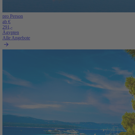
pro Person
ab €
291,-
Ägypten
Alle Angebote