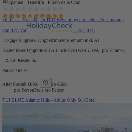
Spanien - Teneriffa - Puerto de la Cruz
Für dieses Hotel liegen 1191 Bewertungen mit einer Zustimmung
von 81% vor
(1191)
81%
8-tägige Flugreise, Doppelzimmer Premium inkl. AI
Kostenfreies Upgrade auf All Inclusive (Wert € 199.- pro Zimmer)
253500
Bestellnr.:
Pauschalreise
Alter Preis
ab €
899,-
ab €
699,-
pro Person
Preis pro Person
TUI BLUE Atlantic Hills - Adults Only Stil-Hotel