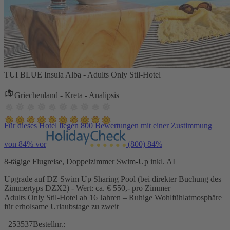
TUI BLUE Insula Alba - Adults Only Stil-Hotel
Griechenland - Kreta - Analipsis
Für dieses Hotel liegen 800 Bewertungen mit einer Zustimmung
von 84% vor
(800)
84%
8-tägige Flugreise, Doppelzimmer Swim-Up inkl. AI
Upgrade auf DZ Swim Up Sharing Pool (bei direkter Buchung des
Zimmertyps DZX2) - Wert: ca. € 550,- pro Zimmer
Adults Only Stil-Hotel ab 16 Jahren – Ruhige Wohlfühlatmosphäre
für erholsame Urlaubstage zu zweit
253537
Bestellnr.: