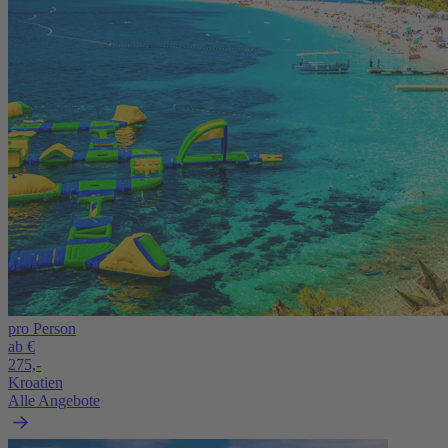
pro Person
ab €
275,-
Kroatien
Alle Angebote