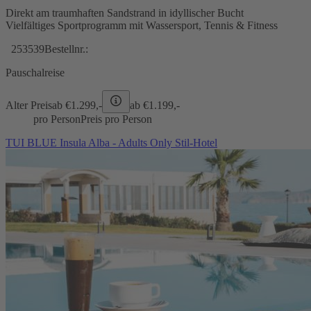
Direkt am traumhaften Sandstrand in idyllischer Bucht
Vielfältiges Sportprogramm mit Wassersport, Tennis & Fitness
253539
Bestellnr.:
Pauschalreise
Alter Preis
ab €
1.299,-
ab €
1.199,-
pro Person
Preis pro Person
TUI BLUE Insula Alba - Adults Only Stil-Hotel