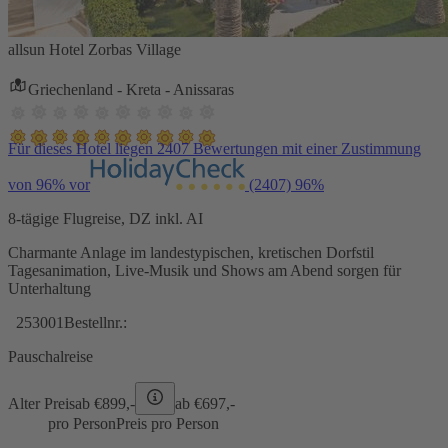
allsun Hotel Zorbas Village
Griechenland - Kreta - Anissaras
Für dieses Hotel liegen 2407 Bewertungen mit einer Zustimmung
von 96% vor
(2407)
96%
8-tägige Flugreise, DZ inkl. AI
Charmante Anlage im landestypischen, kretischen Dorfstil
Tagesanimation, Live-Musik und Shows am Abend sorgen für
Unterhaltung
253001
Bestellnr.:
Pauschalreise
Alter Preis
ab €
899,-
ab €
697,-
pro Person
Preis pro Person