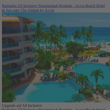
Barbados All Inclusive Strandurlaub Roulette - Accra Beach Hotel
& Spa oder The Abidah by Accra
Upgrade auf All Inclusive
Barbados All Inclusive Strandurlaub Roulette - Accra Beach Hotel