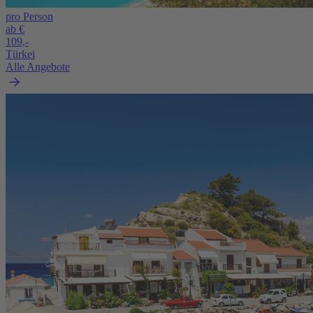
pro Person
ab €
109,-
Türkei
Alle Angebote