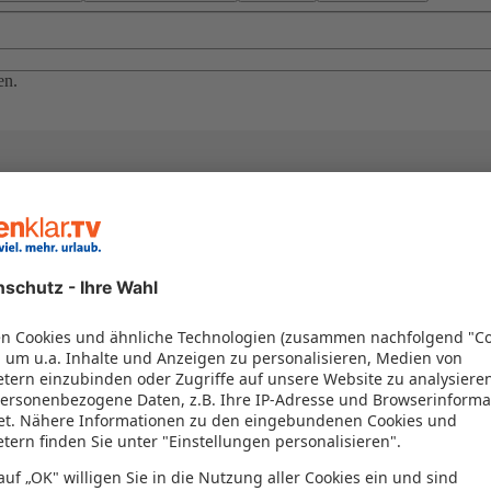
en.
el in einem Paket kombiniert werden – das spart Zeit und Geld. Nutzen 
en!