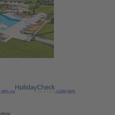
n 96% vor
(2389)
96%
altung