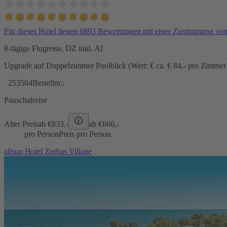
Für dieses Hotel liegen 6893 Bewertungen mit einer Zustimmung vo
8-tägige Flugreise, DZ inkl. AI
Upgrade auf Doppelzimmer Poolblick (Wert: € ca. € 84,- pro Zimmer) 
253504
Bestellnr.:
Pauschalreise
Alter Preis
ab €
833,-
ab €
666,-
pro Person
Preis pro Person
allsun Hotel Zorbas Village