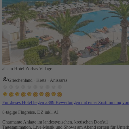
allsun Hotel Zorbas Village
Griechenland - Kreta - Anissaras
Für dieses Hotel liegen 2389 Bewertungen mit einer Zustimmung vo
8-tägige Flugreise, DZ inkl. AI
Charmante Anlage im landestypischen, kretischen Dorfstil
Tagesanimation, Live-Musik und Shows am Abend sorgen für Unterh