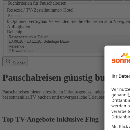
Suchkriterien für Pauschalreisen
Reiseziel/ TV-Bestellnummer/ Hotel
0 Optionen verfügbar. Verwenden Sie die Pfeiltasten zum Navigier
Abflughafen
Beliebig
Reisezeitraum & Dauer
10.08.26 - 10.11.26, Beliebige Dauer
Reisende
2 Erwachsene
Suchen
Pauschalreisen günstig buchen
Pauschalreisen bieten stressfreien Urlaubsgenuss, indem Flug und Hot
bei sonnenklar.TV buchen und unvergessliche Urlaubsmomente erleb
Top TV-Angebote inklusive Flug