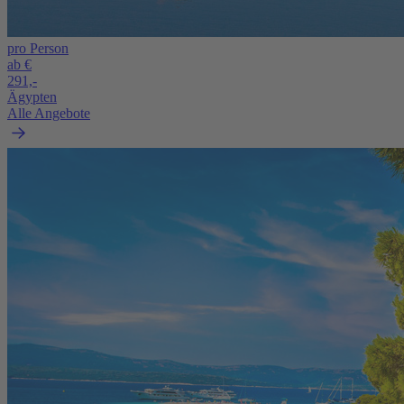
pro Person
ab €
291,-
Ägypten
Alle Angebote