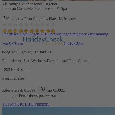
Vielfältiges kulinarisches Angebot
Lopesan Costa Meloneras Resort & Spa
Spanien - Gran Canaria - Playa Meloneras
Für dieses Hotel liegen 7816 Bewertungen mit einer Zustimmung
von 87% vor
(7816)
87%
8-tägige Flugreise, DZ inkl. HP
Einer der größten Wellness-Bereiche auf Gran Canaria
253100
Bestellnr.:
Pauschalreise
Alter Preis
ab €
1.699,-
ab €
1.005,-
pro Person
Preis pro Person
TUI MAGIC LIFE Plimmiri