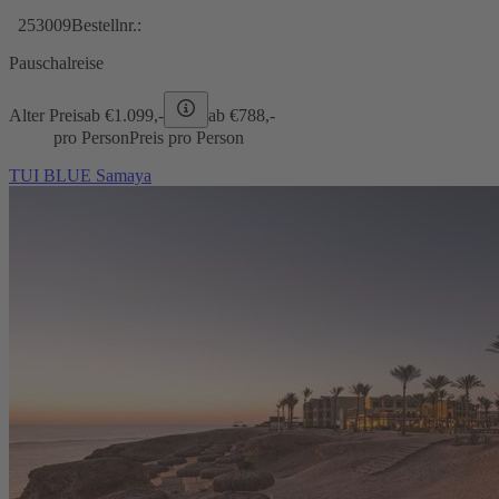
253009
Bestellnr.:
Pauschalreise
Alter Preis
ab €
1.099,-
ab €
788,-
pro Person
Preis pro Person
TUI BLUE Samaya