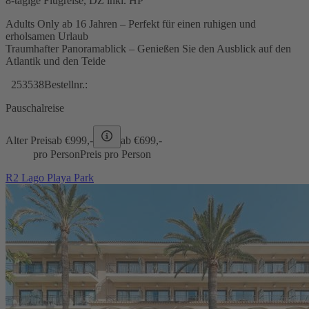
8-tägige Flugreise, DZ inkl. HP
Adults Only ab 16 Jahren – Perfekt für einen ruhigen und
erholsamen Urlaub
Traumhafter Panoramablick – Genießen Sie den Ausblick auf den
Atlantik und den Teide
253538
Bestellnr.:
Pauschalreise
Alter Preis
ab €
999,-
ab €
699,-
pro Person
Preis pro Person
R2 Lago Playa Park