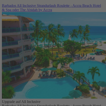
Barbados All Inclusive Strandurlaub Roulette - Accra Beach Hotel
& Spa oder The Abidah by Accra
Upgrade auf All Inclusive
Barbados All Inclusive Strandurlaub Roulette - Accra Beach Hotel