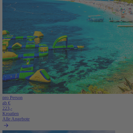
pro Person
ab €
223,-
Kroatien
Alle Angebote