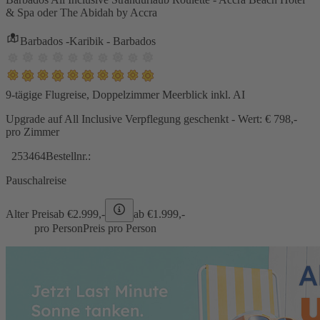
& Spa oder The Abidah by Accra
Barbados -Karibik - Barbados
9-tägige Flugreise, Doppelzimmer Meerblick inkl. AI
Upgrade auf All Inclusive Verpflegung geschenkt - Wert: € 798,-
pro Zimmer
253464
Bestellnr.:
Pauschalreise
Alter Preis
ab €
2.999,-
ab €
1.999,-
pro Person
Preis pro Person