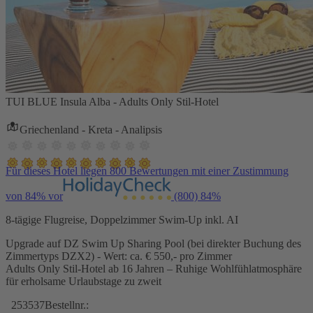
TUI BLUE Insula Alba - Adults Only Stil-Hotel
Griechenland - Kreta - Analipsis
Für dieses Hotel liegen 800 Bewertungen mit einer Zustimmung
von 84% vor
(800)
84%
8-tägige Flugreise, Doppelzimmer Swim-Up inkl. AI
Upgrade auf DZ Swim Up Sharing Pool (bei direkter Buchung des
Zimmertyps DZX2) - Wert: ca. € 550,- pro Zimmer
Adults Only Stil-Hotel ab 16 Jahren – Ruhige Wohlfühlatmosphäre
für erholsame Urlaubstage zu zweit
253537
Bestellnr.: