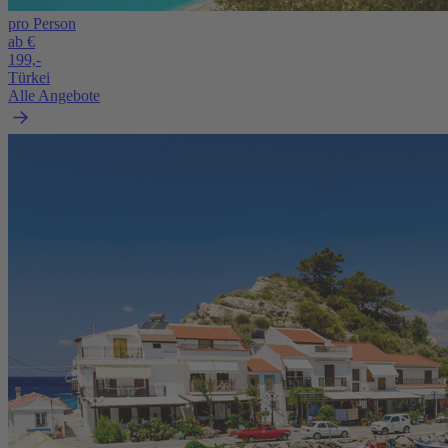
pro Person
ab €
199,-
Türkei
Alle Angebote