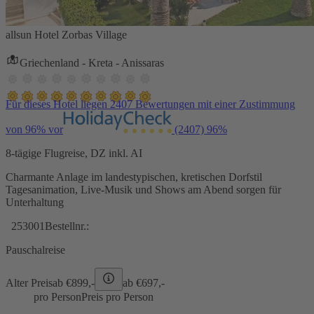
allsun Hotel Zorbas Village
Griechenland - Kreta - Anissaras
Für dieses Hotel liegen 2407 Bewertungen mit einer Zustimmung
von 96% vor
(2407)
96%
8-tägige Flugreise, DZ inkl. AI
Charmante Anlage im landestypischen, kretischen Dorfstil
Tagesanimation, Live-Musik und Shows am Abend sorgen für
Unterhaltung
253001
Bestellnr.:
Pauschalreise
Alter Preis
ab €
899,-
ab €
697,-
pro Person
Preis pro Person