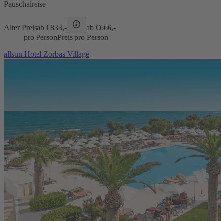
Pauschalreise
Alter Preis
ab €
833,-
ab €
666,-
pro Person
Preis pro Person
allsun Hotel Zorbas Village