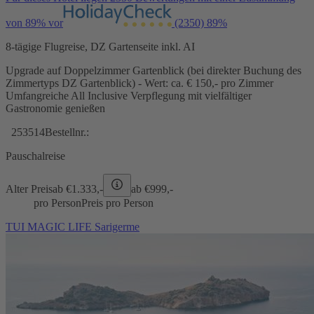
von 89% vor
(2350)
89%
8-tägige Flugreise, DZ Gartenseite inkl. AI
Upgrade auf Doppelzimmer Gartenblick (bei direkter Buchung des
Zimmertyps DZ Gartenblick) - Wert: ca. € 150,- pro Zimmer
Umfangreiche All Inclusive Verpflegung mit vielfältiger
Gastronomie genießen
253514
Bestellnr.:
Pauschalreise
Alter Preis
ab €
1.333,-
ab €
999,-
pro Person
Preis pro Person
TUI MAGIC LIFE Sarigerme