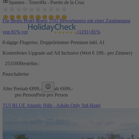
Spanien - Teneriffa - Puerto de la Cruz
Für dieses Hotel liegen 1191 Bewertungen mit einer Zustimmung
von 81% vor
(1191)
81%
8-tägige Flugreise, Doppelzimmer Premium inkl. AI
Kostenfreies Upgrade auf All Inclusive (Wert € 199.- pro Zimmer)
253500
Bestellnr.:
Pauschalreise
Alter Preis
ab €
899,-
ab €
699,-
pro Person
Preis pro Person
TUI BLUE Atlantic Hills - Adults Only Stil-Hotel