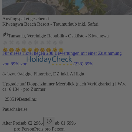
Ausflugspaket geschenkt
Kiwengwa Beach Resort - Traumurlaub inkl. Safari
Tansania, Vereinigte Republik - Ostküste - Kiwengwa
Für dieses Hotel liegen 238 Bewertungen mit einer Zustimmung
von 89% vor
(238)
89%
8- bzw. 9-tägige Flugreise, DZ inkl. AI light
Upgrade auf Doppelzimmer Meerblick (nach Verfügbarkeit) i.W.v.
ca. € 134,- pro Zimmer
253519
Bestellnr.:
Pauschalreise
Alter Preis
ab €
2.296,-
ab €
1.699,-
pro Person
Preis pro Person