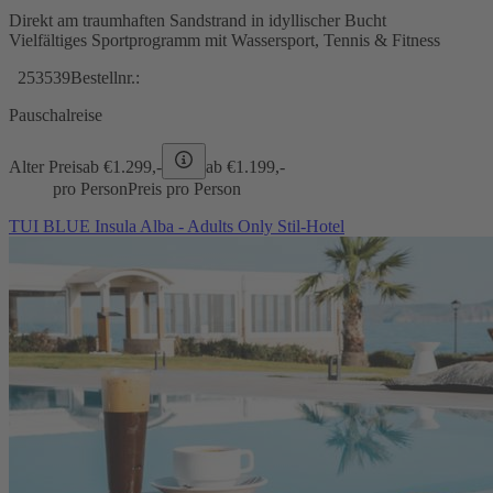
Direkt am traumhaften Sandstrand in idyllischer Bucht
Vielfältiges Sportprogramm mit Wassersport, Tennis & Fitness
253539
Bestellnr.:
Pauschalreise
Alter Preis
ab €
1.299,-
ab €
1.199,-
pro Person
Preis pro Person
TUI BLUE Insula Alba - Adults Only Stil-Hotel