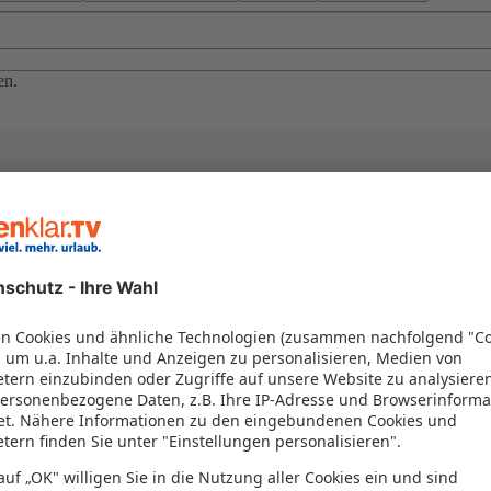
en.
el in einem Paket kombiniert werden – das spart Zeit und Geld. Nutzen 
en!