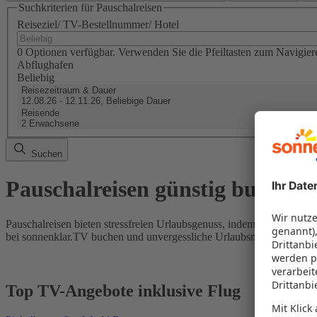
Suchkriterien für Pauschalreisen
Reiseziel/ TV-Bestellnummer/ Hotel
0 Optionen verfügbar. Verwenden Sie die Pfeiltasten zum Navigier
Abflughafen
Beliebig
Reisezeitraum & Dauer
12.08.26 - 12.11.26, Beliebige Dauer
Reisende
2 Erwachsene
Suchen
Pauschalreisen günstig buchen
Pauschalreisen bieten stressfreien Urlaubsgenuss, indem Flug und Hot
bei sonnenklar.TV buchen und unvergessliche Urlaubsmomente erleb
Top TV-Angebote inklusive Flug