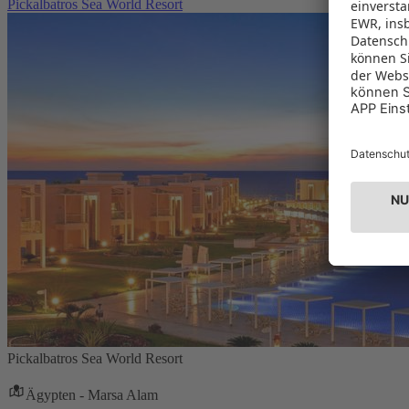
Pickalbatros Sea World Resort
Pickalbatros Sea World Resort
Ägypten - Marsa Alam