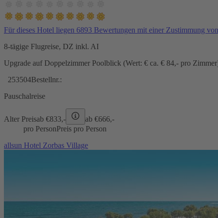
Für dieses Hotel liegen 6893 Bewertungen mit einer Zustimmung vo
8-tägige Flugreise, DZ inkl. AI
Upgrade auf Doppelzimmer Poolblick (Wert: € ca. € 84,- pro Zimmer) 
253504
Bestellnr.:
Pauschalreise
Alter Preis
ab €
833,-
ab €
666,-
pro Person
Preis pro Person
allsun Hotel Zorbas Village