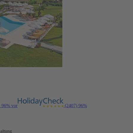
n 96% vor
(2407)
96%
altung