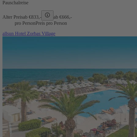
Pauschalreise
Alter Preis
ab €
833,-
ab €
666,-
pro Person
Preis pro Person
allsun Hotel Zorbas Village