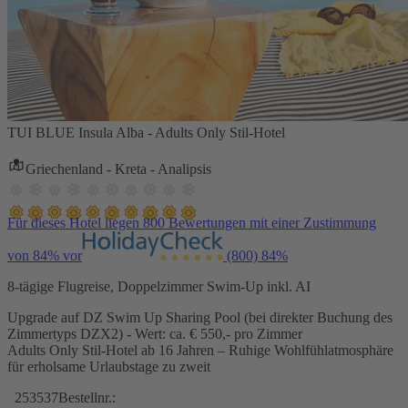
TUI BLUE Insula Alba - Adults Only Stil-Hotel
Griechenland - Kreta - Analipsis
Für dieses Hotel liegen 800 Bewertungen mit einer Zustimmung
von 84% vor
(800)
84%
8-tägige Flugreise, Doppelzimmer Swim-Up inkl. AI
Upgrade auf DZ Swim Up Sharing Pool (bei direkter Buchung des
Zimmertyps DZX2) - Wert: ca. € 550,- pro Zimmer
Adults Only Stil-Hotel ab 16 Jahren – Ruhige Wohlfühlatmosphäre
für erholsame Urlaubstage zu zweit
253537
Bestellnr.: