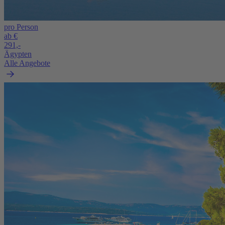
pro Person
ab €
291,-
Ägypten
Alle Angebote