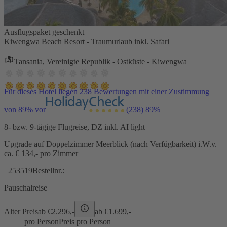
Ausflugspaket geschenkt
Kiwengwa Beach Resort - Traumurlaub inkl. Safari
Tansania, Vereinigte Republik - Ostküste - Kiwengwa
Für dieses Hotel liegen 238 Bewertungen mit einer Zustimmung
von 89% vor
(238)
89%
8- bzw. 9-tägige Flugreise, DZ inkl. AI light
Upgrade auf Doppelzimmer Meerblick (nach Verfügbarkeit) i.W.v.
ca. € 134,- pro Zimmer
253519
Bestellnr.:
Pauschalreise
Alter Preis
ab €
2.296,-
ab €
1.699,-
pro Person
Preis pro Person