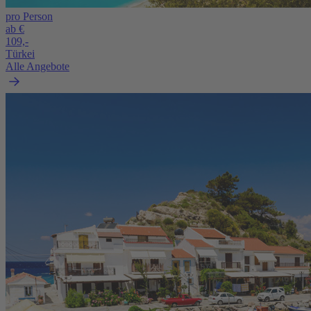
pro Person
ab €
109,-
Türkei
Alle Angebote