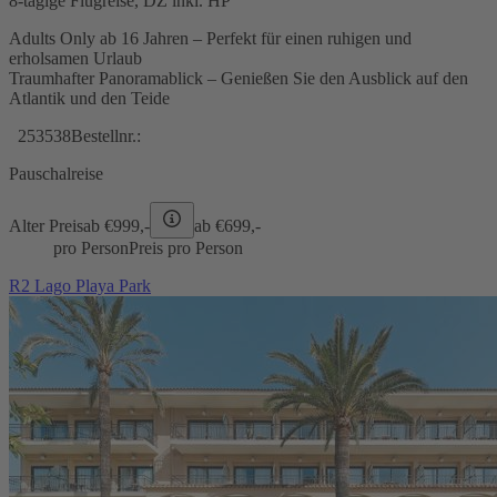
8-tägige Flugreise, DZ inkl. HP
Adults Only ab 16 Jahren – Perfekt für einen ruhigen und
erholsamen Urlaub
Traumhafter Panoramablick – Genießen Sie den Ausblick auf den
Atlantik und den Teide
253538
Bestellnr.:
Pauschalreise
Alter Preis
ab €
999,-
ab €
699,-
pro Person
Preis pro Person
R2 Lago Playa Park