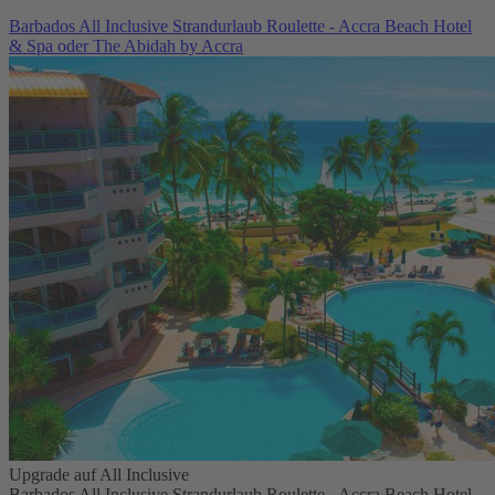
Barbados All Inclusive Strandurlaub Roulette - Accra Beach Hotel
& Spa oder The Abidah by Accra
Upgrade auf All Inclusive
Barbados All Inclusive Strandurlaub Roulette - Accra Beach Hotel