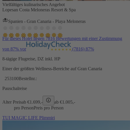
Vielfältiges kulinarisches Angebot
Lopesan Costa Meloneras Resort & Spa
Spanien - Gran Canaria - Playa Meloneras
Für dieses Hotel liegen 7816 Bewertungen mit einer Zustimmung
von 87% vor
(7816)
87%
8-tägige Flugreise, DZ inkl. HP
Einer der größten Wellness-Bereiche auf Gran Canaria
253100
Bestellnr.:
Pauschalreise
Alter Preis
ab €
1.699,-
ab €
1.005,-
pro Person
Preis pro Person
TUI MAGIC LIFE Plimmiri