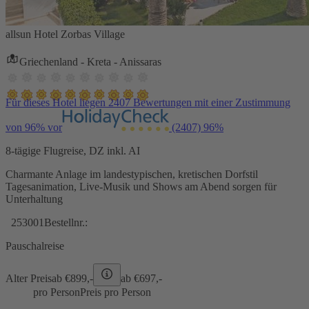
allsun Hotel Zorbas Village
Griechenland - Kreta - Anissaras
Für dieses Hotel liegen 2407 Bewertungen mit einer Zustimmung
von 96% vor
(2407)
96%
8-tägige Flugreise, DZ inkl. AI
Charmante Anlage im landestypischen, kretischen Dorfstil
Tagesanimation, Live-Musik und Shows am Abend sorgen für
Unterhaltung
253001
Bestellnr.:
Pauschalreise
Alter Preis
ab €
899,-
ab €
697,-
pro Person
Preis pro Person