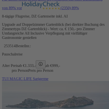
von 89% vor
(2350)
89%
8-tägige Flugreise, DZ Gartenseite inkl. AI
Upgrade auf Doppelzimmer Gartenblick (bei direkter Buchung des
Zimmertyps DZ Gartenblick) - Wert: ca. € 150,- pro Zimmer
Umfangreiche All Inclusive Verpflegung mit vielfältiger
Gastronomie genießen
253514
Bestellnr.:
Pauschalreise
Alter Preis
ab €
1.333,-
ab €
999,-
pro Person
Preis pro Person
TUI MAGIC LIFE Sarigerme