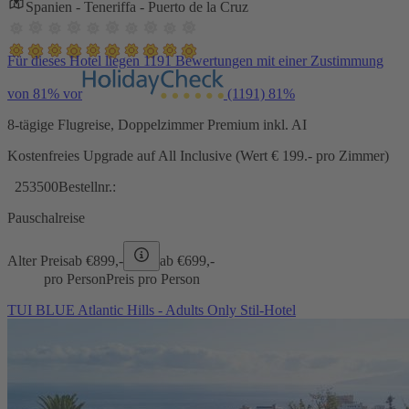
Spanien - Teneriffa - Puerto de la Cruz
Für dieses Hotel liegen 1191 Bewertungen mit einer Zustimmung
von 81% vor
(1191)
81%
8-tägige Flugreise, Doppelzimmer Premium inkl. AI
Kostenfreies Upgrade auf All Inclusive (Wert € 199.- pro Zimmer)
253500
Bestellnr.:
Pauschalreise
Alter Preis
ab €
899,-
ab €
699,-
pro Person
Preis pro Person
TUI BLUE Atlantic Hills - Adults Only Stil-Hotel