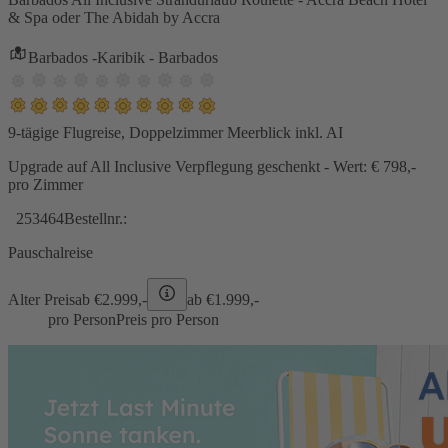
& Spa oder The Abidah by Accra
Barbados -Karibik - Barbados
9-tägige Flugreise, Doppelzimmer Meerblick inkl. AI
Upgrade auf All Inclusive Verpflegung geschenkt - Wert: € 798,-
pro Zimmer
253464
Bestellnr.:
Pauschalreise
Alter Preis
ab €
2.999,-
ab €
1.999,-
pro Person
Preis pro Person