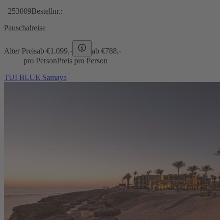
253009
Bestellnr.:
Pauschalreise
Alter Preis
ab €
1.099,-
ab €
788,-
pro Person
Preis pro Person
TUI BLUE Samaya