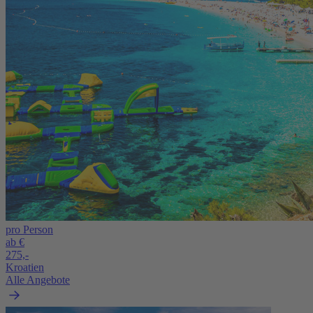
pro Person
ab €
275,-
Kroatien
Alle Angebote