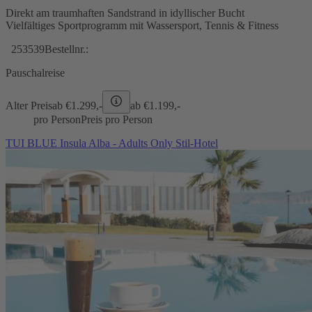
Direkt am traumhaften Sandstrand in idyllischer Bucht
Vielfältiges Sportprogramm mit Wassersport, Tennis & Fitness
253539
Bestellnr.:
Pauschalreise
Alter Preis
ab €
1.299,-
ab €
1.199,-
pro Person
Preis pro Person
TUI BLUE Insula Alba - Adults Only Stil-Hotel