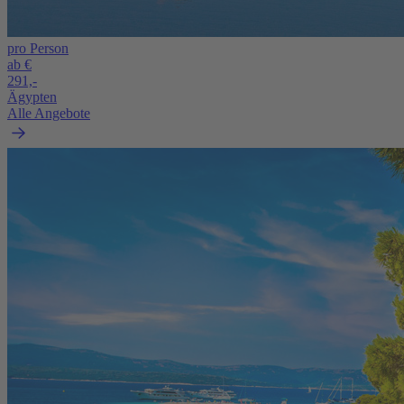
pro Person
ab €
291,-
Ägypten
Alle Angebote