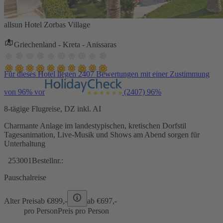
allsun Hotel Zorbas Village
Griechenland - Kreta - Anissaras
Für dieses Hotel liegen 2407 Bewertungen mit einer Zustimmung
von 96% vor
(2407)
96%
8-tägige Flugreise, DZ inkl. AI
Charmante Anlage im landestypischen, kretischen Dorfstil
Tagesanimation, Live-Musik und Shows am Abend sorgen für
Unterhaltung
253001
Bestellnr.:
Pauschalreise
Alter Preis
ab €
899,-
ab €
697,-
pro Person
Preis pro Person