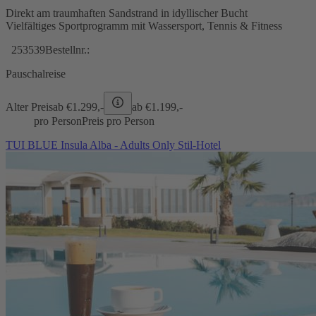
Direkt am traumhaften Sandstrand in idyllischer Bucht
Vielfältiges Sportprogramm mit Wassersport, Tennis & Fitness
253539
Bestellnr.:
Pauschalreise
Alter Preis
ab €
1.299,-
ab €
1.199,-
pro Person
Preis pro Person
TUI BLUE Insula Alba - Adults Only Stil-Hotel