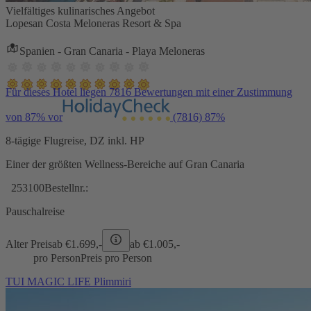
Vielfältiges kulinarisches Angebot
Lopesan Costa Meloneras Resort & Spa
Spanien - Gran Canaria - Playa Meloneras
Für dieses Hotel liegen 7816 Bewertungen mit einer Zustimmung
von 87% vor
(7816)
87%
8-tägige Flugreise, DZ inkl. HP
Einer der größten Wellness-Bereiche auf Gran Canaria
253100
Bestellnr.:
Pauschalreise
Alter Preis
ab €
1.699,-
ab €
1.005,-
pro Person
Preis pro Person
TUI MAGIC LIFE Plimmiri