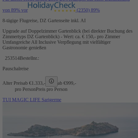
von 89% vor
(2350)
89%
8-tägige Flugreise, DZ Gartenseite inkl. AI
Upgrade auf Doppelzimmer Gartenblick (bei direkter Buchung des
Zimmertyps DZ Gartenblick) - Wert: ca. € 150,- pro Zimmer
Umfangreiche All Inclusive Verpflegung mit vielfältiger
Gastronomie genießen
253514
Bestellnr.:
Pauschalreise
Alter Preis
ab €
1.333,-
ab €
999,-
pro Person
Preis pro Person
TUI MAGIC LIFE Sarigerme