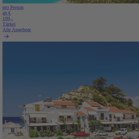
pro Person
ab €
109,-
Türkei
Alle Angebote