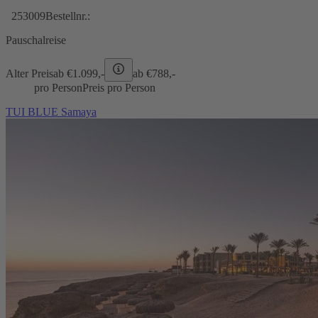
253009
Bestellnr.:
Pauschalreise
Alter Preis
ab €
1.099,-
ab €
788,-
pro Person
Preis pro Person
TUI BLUE Samaya