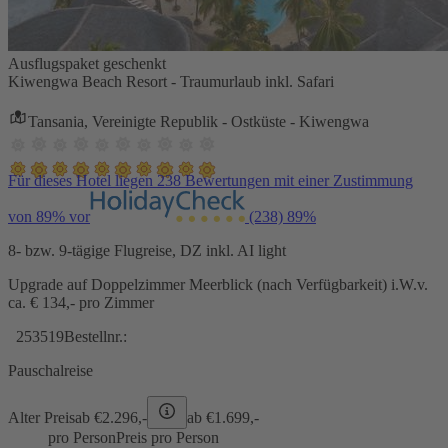
Ausflugspaket geschenkt
Kiwengwa Beach Resort - Traumurlaub inkl. Safari
Tansania, Vereinigte Republik - Ostküste - Kiwengwa
Für dieses Hotel liegen 238 Bewertungen mit einer Zustimmung
von 89% vor
(238)
89%
8- bzw. 9-tägige Flugreise, DZ inkl. AI light
Upgrade auf Doppelzimmer Meerblick (nach Verfügbarkeit) i.W.v.
ca. € 134,- pro Zimmer
253519
Bestellnr.:
Pauschalreise
Alter Preis
ab €
2.296,-
ab €
1.699,-
pro Person
Preis pro Person