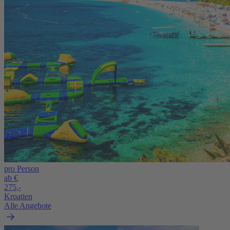
pro Person
ab €
275,-
Kroatien
Alle Angebote