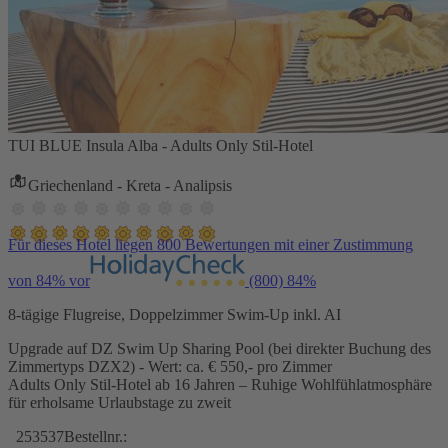
TUI BLUE Insula Alba - Adults Only Stil-Hotel
Griechenland - Kreta - Analipsis
Für dieses Hotel liegen 800 Bewertungen mit einer Zustimmung
von 84% vor
(800)
84%
8-tägige Flugreise, Doppelzimmer Swim-Up inkl. AI
Upgrade auf DZ Swim Up Sharing Pool (bei direkter Buchung des
Zimmertyps DZX2) - Wert: ca. € 550,- pro Zimmer
Adults Only Stil-Hotel ab 16 Jahren – Ruhige Wohlfühlatmosphäre
für erholsame Urlaubstage zu zweit
253537
Bestellnr.: