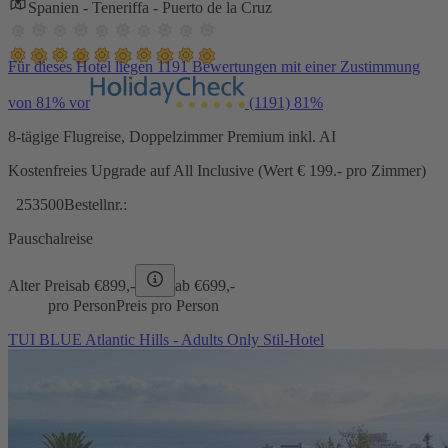
Spanien - Teneriffa - Puerto de la Cruz
Für dieses Hotel liegen 1191 Bewertungen mit einer Zustimmung
von 81% vor
(1191)
81%
8-tägige Flugreise, Doppelzimmer Premium inkl. AI
Kostenfreies Upgrade auf All Inclusive (Wert € 199.- pro Zimmer)
253500
Bestellnr.:
Pauschalreise
Alter Preis
ab €
899,-
ab €
699,-
pro Person
Preis pro Person
TUI BLUE Atlantic Hills - Adults Only Stil-Hotel