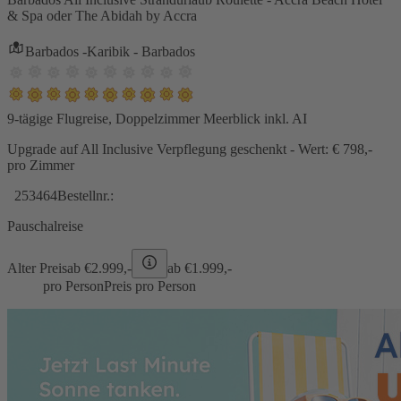
& Spa oder The Abidah by Accra
Barbados -Karibik - Barbados
9-tägige Flugreise, Doppelzimmer Meerblick inkl. AI
Upgrade auf All Inclusive Verpflegung geschenkt - Wert: € 798,-
pro Zimmer
253464
Bestellnr.:
Pauschalreise
Alter Preis
ab €
2.999,-
ab €
1.999,-
pro Person
Preis pro Person