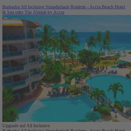
Barbados All Inclusive Strandurlaub Roulette - Accra Beach Hotel
& Spa oder The Abidah by Accra
Upgrade auf All Inclusive
Barbados All Inclusive Strandurlaub Roulette - Accra Beach Hotel