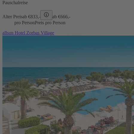
Pauschalreise
Alter Preis
ab €
833,-
ab €
666,-
pro Person
Preis pro Person
allsun Hotel Zorbas Village