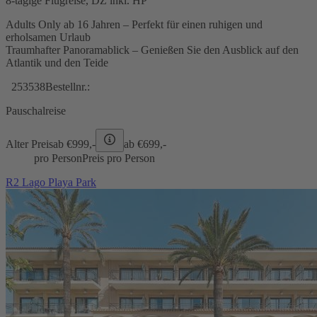
8-tägige Flugreise, DZ inkl. HP
Adults Only ab 16 Jahren – Perfekt für einen ruhigen und
erholsamen Urlaub
Traumhafter Panoramablick – Genießen Sie den Ausblick auf den
Atlantik und den Teide
253538
Bestellnr.:
Pauschalreise
Alter Preis
ab €
999,-
ab €
699,-
pro Person
Preis pro Person
R2 Lago Playa Park