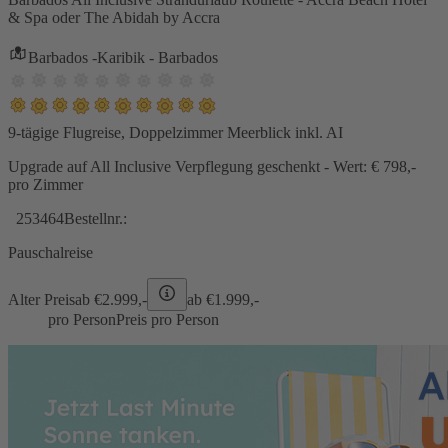
& Spa oder The Abidah by Accra
Barbados -Karibik - Barbados
9-tägige Flugreise, Doppelzimmer Meerblick inkl. AI
Upgrade auf All Inclusive Verpflegung geschenkt - Wert: € 798,-
pro Zimmer
253464
Bestellnr.:
Pauschalreise
Alter Preis
ab €
2.999,-
ab €
1.999,-
pro Person
Preis pro Person