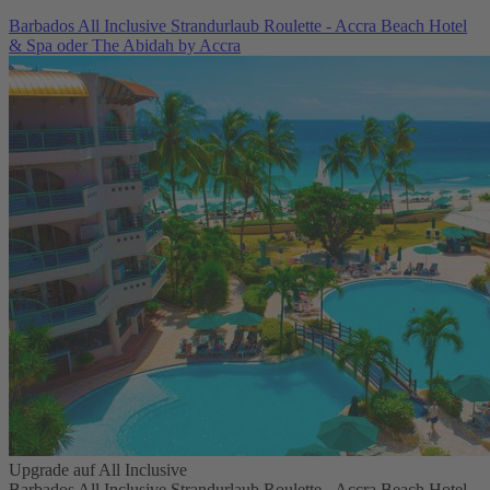
Barbados All Inclusive Strandurlaub Roulette - Accra Beach Hotel
& Spa oder The Abidah by Accra
Upgrade auf All Inclusive
Barbados All Inclusive Strandurlaub Roulette - Accra Beach Hotel