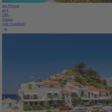
pro Person
ab €
109,-
Türkei
Alle Angebote