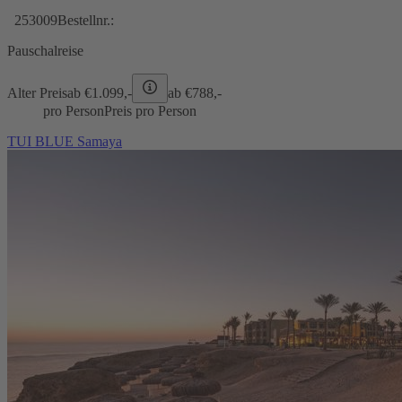
253009
Bestellnr.:
Pauschalreise
Alter Preis
ab €
1.099,-
ab €
788,-
pro Person
Preis pro Person
TUI BLUE Samaya