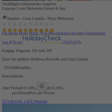
Vielfältiges kulinarisches Angebot
Lopesan Costa Meloneras Resort & Spa
Spanien - Gran Canaria - Playa Meloneras
Für dieses Hotel liegen 7816 Bewertungen mit einer Zustimmung
von 87% vor
(7816)
87%
8-tägige Flugreise, DZ inkl. HP
Einer der größten Wellness-Bereiche auf Gran Canaria
253100
Bestellnr.:
Pauschalreise
Alter Preis
ab €
1.699,-
ab €
1.005,-
pro Person
Preis pro Person
TUI MAGIC LIFE Plimmiri