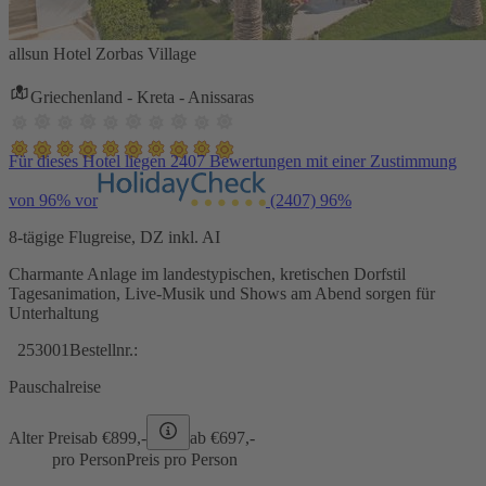
allsun Hotel Zorbas Village
Griechenland - Kreta - Anissaras
Für dieses Hotel liegen 2407 Bewertungen mit einer Zustimmung
von 96% vor
(2407)
96%
8-tägige Flugreise, DZ inkl. AI
Charmante Anlage im landestypischen, kretischen Dorfstil
Tagesanimation, Live-Musik und Shows am Abend sorgen für
Unterhaltung
253001
Bestellnr.:
Pauschalreise
Alter Preis
ab €
899,-
ab €
697,-
pro Person
Preis pro Person