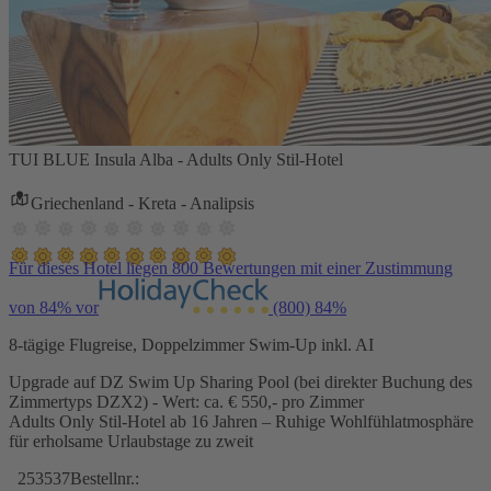
TUI BLUE Insula Alba - Adults Only Stil-Hotel
Griechenland - Kreta - Analipsis
Für dieses Hotel liegen 800 Bewertungen mit einer Zustimmung
von 84% vor
(800)
84%
8-tägige Flugreise, Doppelzimmer Swim-Up inkl. AI
Upgrade auf DZ Swim Up Sharing Pool (bei direkter Buchung des
Zimmertyps DZX2) - Wert: ca. € 550,- pro Zimmer
Adults Only Stil-Hotel ab 16 Jahren – Ruhige Wohlfühlatmosphäre
für erholsame Urlaubstage zu zweit
253537
Bestellnr.: