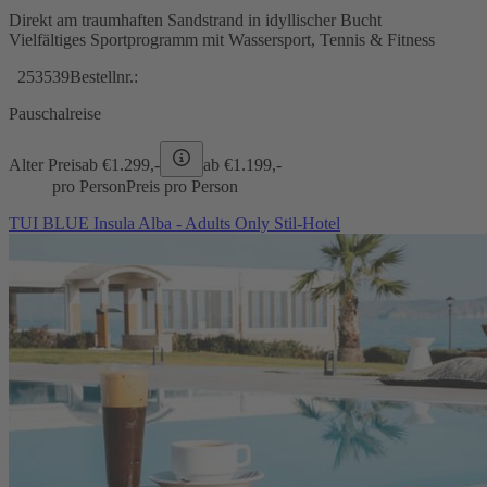
Direkt am traumhaften Sandstrand in idyllischer Bucht
Vielfältiges Sportprogramm mit Wassersport, Tennis & Fitness
253539
Bestellnr.:
Pauschalreise
Alter Preis
ab €
1.299,-
ab €
1.199,-
pro Person
Preis pro Person
TUI BLUE Insula Alba - Adults Only Stil-Hotel