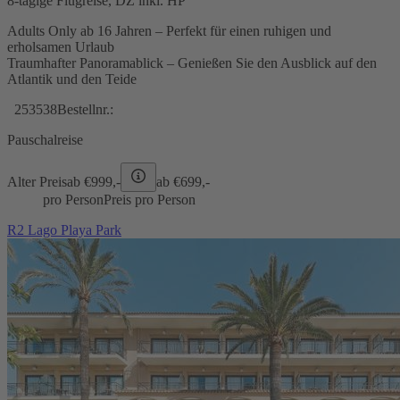
8-tägige Flugreise, DZ inkl. HP
Adults Only ab 16 Jahren – Perfekt für einen ruhigen und
erholsamen Urlaub
Traumhafter Panoramablick – Genießen Sie den Ausblick auf den
Atlantik und den Teide
253538
Bestellnr.:
Pauschalreise
Alter Preis
ab €
999,-
ab €
699,-
pro Person
Preis pro Person
R2 Lago Playa Park