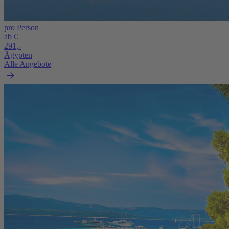
pro Person
ab €
291,-
Ägypten
Alle Angebote