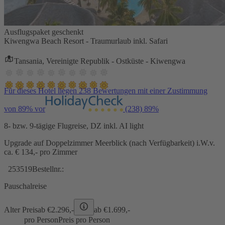
Ausflugspaket geschenkt
Kiwengwa Beach Resort - Traumurlaub inkl. Safari
Tansania, Vereinigte Republik - Ostküste - Kiwengwa
Für dieses Hotel liegen 238 Bewertungen mit einer Zustimmung
von 89% vor
(238)
89%
8- bzw. 9-tägige Flugreise, DZ inkl. AI light
Upgrade auf Doppelzimmer Meerblick (nach Verfügbarkeit) i.W.v.
ca. € 134,- pro Zimmer
253519
Bestellnr.:
Pauschalreise
Alter Preis
ab €
2.296,-
ab €
1.699,-
pro Person
Preis pro Person