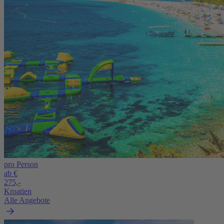
pro Person
ab €
275,-
Kroatien
Alle Angebote