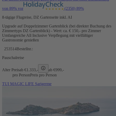
von 89% vor
(2350)
89%
8-tägige Flugreise, DZ Gartenseite inkl. AI
Upgrade auf Doppelzimmer Gartenblick (bei direkter Buchung des
Zimmertyps DZ Gartenblick) - Wert: ca. € 150,- pro Zimmer
Umfangreiche All Inclusive Verpflegung mit vielfältiger
Gastronomie genießen
253514
Bestellnr.:
Pauschalreise
Alter Preis
ab €
1.333,-
ab €
999,-
pro Person
Preis pro Person
TUI MAGIC LIFE Sarigerme