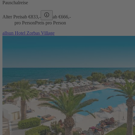
Pauschalreise
Alter Preis
ab €
833,-
ab €
666,-
pro Person
Preis pro Person
allsun Hotel Zorbas Village