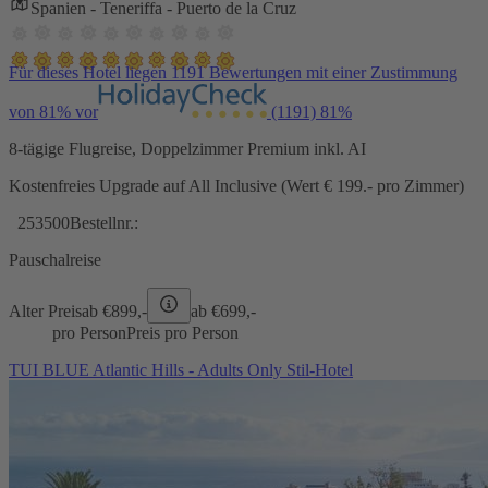
Spanien - Teneriffa - Puerto de la Cruz
Für dieses Hotel liegen 1191 Bewertungen mit einer Zustimmung
von 81% vor
(1191)
81%
8-tägige Flugreise, Doppelzimmer Premium inkl. AI
Kostenfreies Upgrade auf All Inclusive (Wert € 199.- pro Zimmer)
253500
Bestellnr.:
Pauschalreise
Alter Preis
ab €
899,-
ab €
699,-
pro Person
Preis pro Person
TUI BLUE Atlantic Hills - Adults Only Stil-Hotel