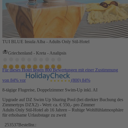
TUI BLUE Insula Alba - Adults Only Stil-Hotel
Griechenland - Kreta - Analipsis
Für dieses Hotel liegen 800 Bewertungen mit einer Zustimmung
von 84% vor
(800)
84%
8-tägige Flugreise, Doppelzimmer Swim-Up inkl. AI
Upgrade auf DZ Swim Up Sharing Pool (bei direkter Buchung des
Zimmertyps DZX2) - Wert: ca. € 550,- pro Zimmer
Adults Only Stil-Hotel ab 16 Jahren – Ruhige Wohlfühlatmosphäre
für erholsame Urlaubstage zu zweit
253537
Bestellnr.: