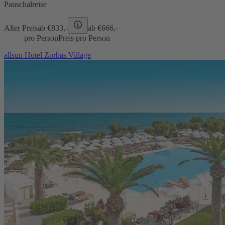
Pauschalreise
Alter Preis
ab €
833,-
ab €
666,-
pro Person
Preis pro Person
allsun Hotel Zorbas Village