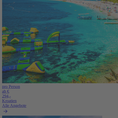
pro Person
ab €
294,-
Kroatien
Alle Angebote