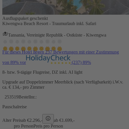
Ausflugspaket geschenkt
Kiwengwa Beach Resort - Traumurlaub inkl. Safari
Tansania, Vereinigte Republik - Ostküste - Kiwengwa
Für dieses Hotel liegen 237 Bewertungen mit einer Zustimmung
von 89% vor
(237)
89%
8- bzw. 9-tägige Flugreise, DZ inkl. AI light
Upgrade auf Doppelzimmer Meerblick (nach Verfügbarkeit) i.W.v.
ca. € 134,- pro Zimmer
253519
Bestellnr.:
Pauschalreise
Alter Preis
ab €
2.296,-
ab €
1.699,-
pro Person
Preis pro Person