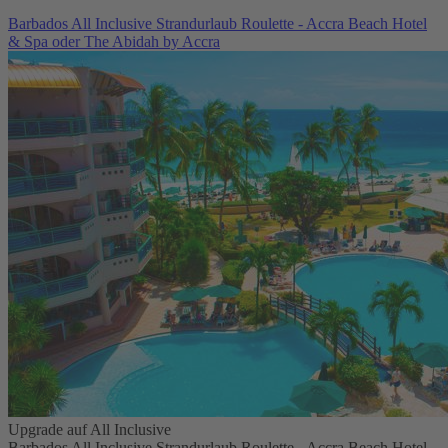
Barbados All Inclusive Strandurlaub Roulette - Accra Beach Hotel
& Spa oder The Abidah by Accra
Upgrade auf All Inclusive
Barbados All Inclusive Strandurlaub Roulette - Accra Beach Hotel