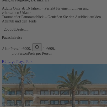
8-tägige Flugreise, DZ inkl. HP
Adults Only ab 16 Jahren – Perfekt für einen ruhigen und
erholsamen Urlaub
Traumhafter Panoramablick – Genießen Sie den Ausblick auf den
Atlantik und den Teide
253538
Bestellnr.:
Pauschalreise
Alter Preis
ab €
999,-
ab €
699,-
pro Person
Preis pro Person
R2 Lago Playa Park