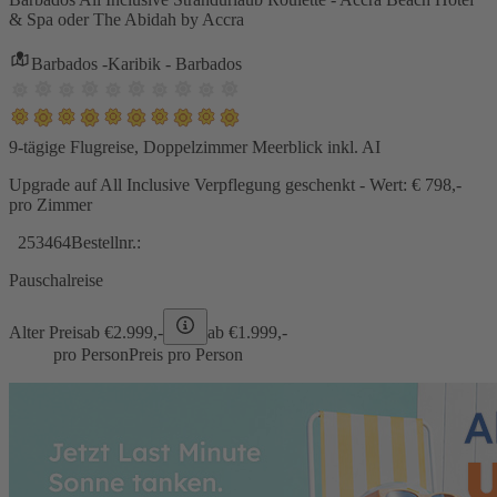
& Spa oder The Abidah by Accra
Barbados -Karibik - Barbados
9-tägige Flugreise, Doppelzimmer Meerblick inkl. AI
Upgrade auf All Inclusive Verpflegung geschenkt - Wert: € 798,-
pro Zimmer
253464
Bestellnr.:
Pauschalreise
Alter Preis
ab €
2.999,-
ab €
1.999,-
pro Person
Preis pro Person