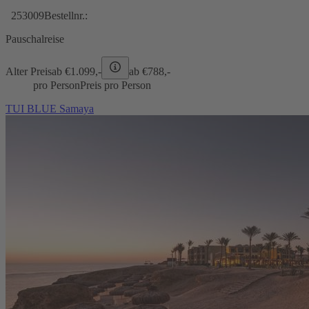
253009
Bestellnr.:
Pauschalreise
Alter Preis
ab €
1.099,-
ab €
788,-
pro Person
Preis pro Person
TUI BLUE Samaya