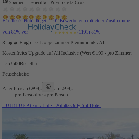
Spanien - Teneriffa - Puerto de la Cruz
Für dieses Hotel liegen 1191 Bewertungen mit einer Zustimmung
von 81% vor
(1191)
81%
8-tägige Flugreise, Doppelzimmer Premium inkl. AI
Kostenfreies Upgrade auf All Inclusive (Wert € 199.- pro Zimmer)
253500
Bestellnr.:
Pauschalreise
Alter Preis
ab €
899,-
ab €
699,-
pro Person
Preis pro Person
TUI BLUE Atlantic Hills - Adults Only Stil-Hotel