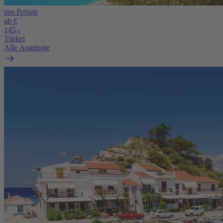
pro Person
ab €
145,-
Türkei
Alle Angebote