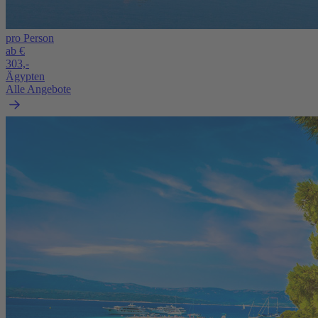
pro Person
ab €
303,-
Ägypten
Alle Angebote