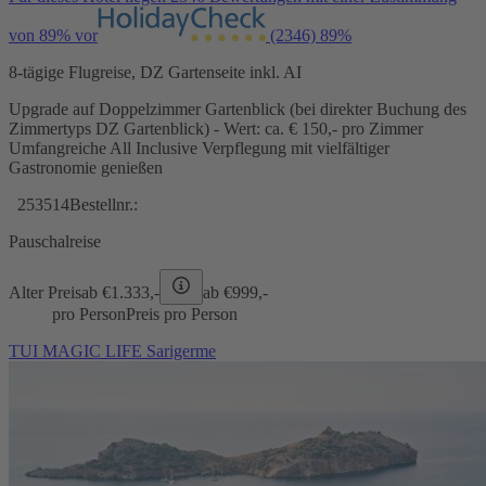
von 89% vor
(2346)
89%
8-tägige Flugreise, DZ Gartenseite inkl. AI
Upgrade auf Doppelzimmer Gartenblick (bei direkter Buchung des
Zimmertyps DZ Gartenblick) - Wert: ca. € 150,- pro Zimmer
Umfangreiche All Inclusive Verpflegung mit vielfältiger
Gastronomie genießen
253514
Bestellnr.:
Pauschalreise
Alter Preis
ab €
1.333,-
ab €
999,-
pro Person
Preis pro Person
TUI MAGIC LIFE Sarigerme