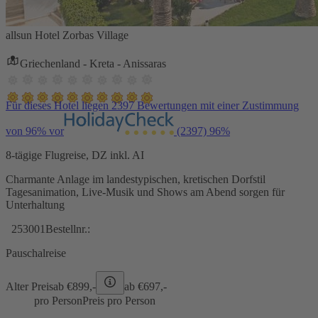
allsun Hotel Zorbas Village
Griechenland - Kreta - Anissaras
Für dieses Hotel liegen 2397 Bewertungen mit einer Zustimmung
von 96% vor
(2397)
96%
8-tägige Flugreise, DZ inkl. AI
Charmante Anlage im landestypischen, kretischen Dorfstil
Tagesanimation, Live-Musik und Shows am Abend sorgen für
Unterhaltung
253001
Bestellnr.:
Pauschalreise
Alter Preis
ab €
899,-
ab €
697,-
pro Person
Preis pro Person