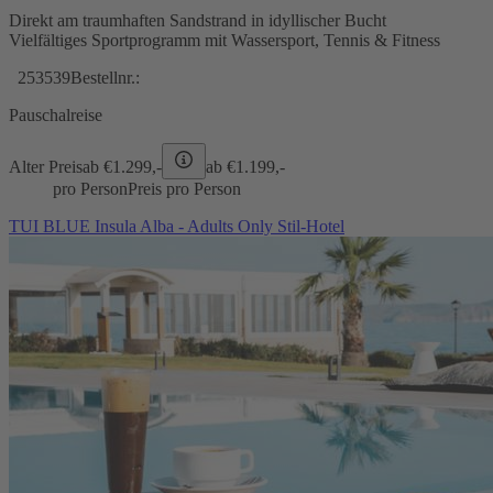
Direkt am traumhaften Sandstrand in idyllischer Bucht
Vielfältiges Sportprogramm mit Wassersport, Tennis & Fitness
253539
Bestellnr.:
Pauschalreise
Alter Preis
ab €
1.299,-
ab €
1.199,-
pro Person
Preis pro Person
TUI BLUE Insula Alba - Adults Only Stil-Hotel