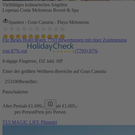
Vielfältiges kulinarisches Angebot
Lopesan Costa Meloneras Resort & Spa
Spanien - Gran Canaria - Playa Meloneras
Für dieses Hotel liegen 7793 Bewertungen mit einer Zustimmung
von 87% vor
(7793)
87%
8-tägige Flugreise, DZ inkl. HP
Einer der größten Wellness-Bereiche auf Gran Canaria
253100
Bestellnr.:
Pauschalreise
Alter Preis
ab €
1.699,-
ab €
1.005,-
pro Person
Preis pro Person
TUI MAGIC LIFE Plimmiri