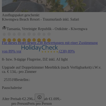
Ausflugspaket geschenkt
Kiwengwa Beach Resort - Traumurlaub inkl. Safari
Tansania, Vereinigte Republik - Ostküste - Kiwengwa
Für dieses Hotel liegen 238 Bewertungen mit einer Zustimmung
von 89% vor
(238)
89%
8- bzw. 9-tägige Flugreise, DZ inkl. AI light
Upgrade auf Doppelzimmer Meerblick (nach Verfügbarkeit) i.W.v.
ca. € 134,- pro Zimmer
253519
Bestellnr.:
Pauschalreise
Alter Preis
ab €
2.296,-
ab €
1.699,-
pro Person
Preis pro Person