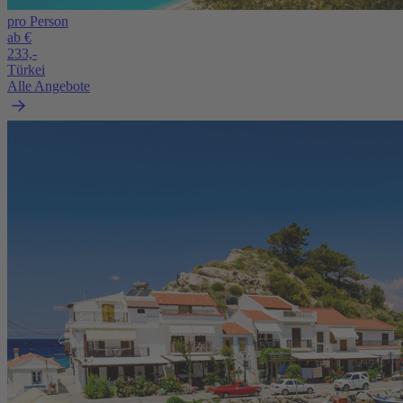
pro Person
ab €
233,-
Türkei
Alle Angebote