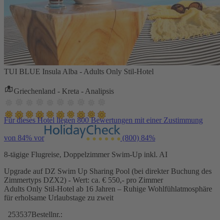
TUI BLUE Insula Alba - Adults Only Stil-Hotel
Griechenland - Kreta - Analipsis
Für dieses Hotel liegen 800 Bewertungen mit einer Zustimmung
von 84% vor
(800)
84%
8-tägige Flugreise, Doppelzimmer Swim-Up inkl. AI
Upgrade auf DZ Swim Up Sharing Pool (bei direkter Buchung des
Zimmertyps DZX2) - Wert: ca. € 550,- pro Zimmer
Adults Only Stil-Hotel ab 16 Jahren – Ruhige Wohlfühlatmosphäre
für erholsame Urlaubstage zu zweit
253537
Bestellnr.: