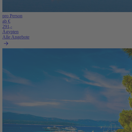
pro Person
ab €
291,-
Ägypten
Alle Angebote