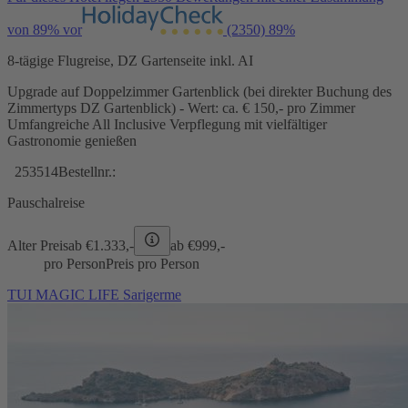
von 89% vor
(2350)
89%
8-tägige Flugreise, DZ Gartenseite inkl. AI
Upgrade auf Doppelzimmer Gartenblick (bei direkter Buchung des
Zimmertyps DZ Gartenblick) - Wert: ca. € 150,- pro Zimmer
Umfangreiche All Inclusive Verpflegung mit vielfältiger
Gastronomie genießen
253514
Bestellnr.:
Pauschalreise
Alter Preis
ab €
1.333,-
ab €
999,-
pro Person
Preis pro Person
TUI MAGIC LIFE Sarigerme