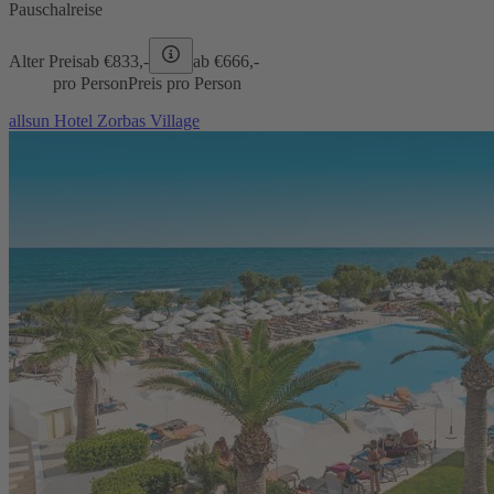
Pauschalreise
Alter Preis
ab €
833,-
ab €
666,-
pro Person
Preis pro Person
allsun Hotel Zorbas Village