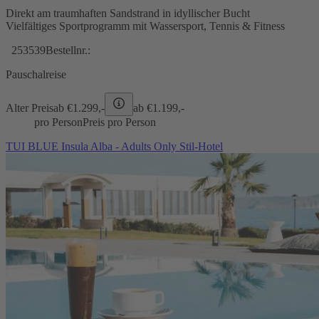
Direkt am traumhaften Sandstrand in idyllischer Bucht
Vielfältiges Sportprogramm mit Wassersport, Tennis & Fitness
253539
Bestellnr.:
Pauschalreise
Alter Preis
ab €
1.299,-
ab €
1.199,-
pro Person
Preis pro Person
TUI BLUE Insula Alba - Adults Only Stil-Hotel