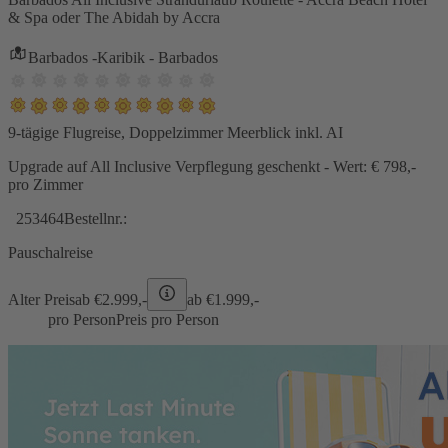
& Spa oder The Abidah by Accra
Barbados -Karibik - Barbados
9-tägige Flugreise, Doppelzimmer Meerblick inkl. AI
Upgrade auf All Inclusive Verpflegung geschenkt - Wert: € 798,-
pro Zimmer
253464
Bestellnr.:
Pauschalreise
Alter Preis
ab €
2.999,-
ab €
1.999,-
pro Person
Preis pro Person