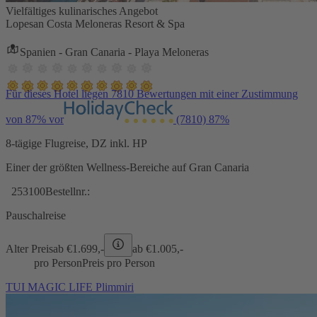
Vielfältiges kulinarisches Angebot
Lopesan Costa Meloneras Resort & Spa
Spanien - Gran Canaria - Playa Meloneras
Für dieses Hotel liegen 7810 Bewertungen mit einer Zustimmung
von 87% vor
(7810)
87%
8-tägige Flugreise, DZ inkl. HP
Einer der größten Wellness-Bereiche auf Gran Canaria
253100
Bestellnr.:
Pauschalreise
Alter Preis
ab €
1.699,-
ab €
1.005,-
pro Person
Preis pro Person
TUI MAGIC LIFE Plimmiri