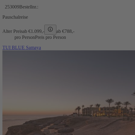
253009
Bestellnr.:
Pauschalreise
Alter Preis
ab €
1.099,-
ab €
788,-
pro Person
Preis pro Person
TUI BLUE Samaya