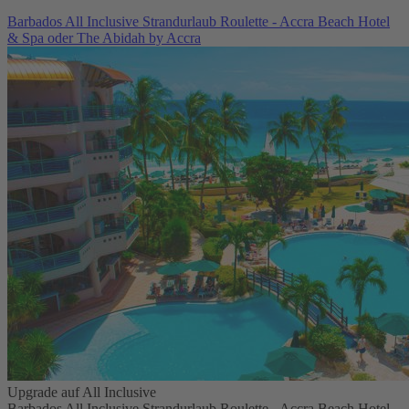
Barbados All Inclusive Strandurlaub Roulette - Accra Beach Hotel
& Spa oder The Abidah by Accra
Upgrade auf All Inclusive
Barbados All Inclusive Strandurlaub Roulette - Accra Beach Hotel