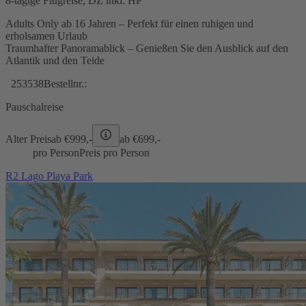
8-tägige Flugreise, DZ inkl. HP
Adults Only ab 16 Jahren – Perfekt für einen ruhigen und
erholsamen Urlaub
Traumhafter Panoramablick – Genießen Sie den Ausblick auf den
Atlantik und den Teide
253538
Bestellnr.:
Pauschalreise
Alter Preis
ab €
999,-
ab €
699,-
pro Person
Preis pro Person
R2 Lago Playa Park