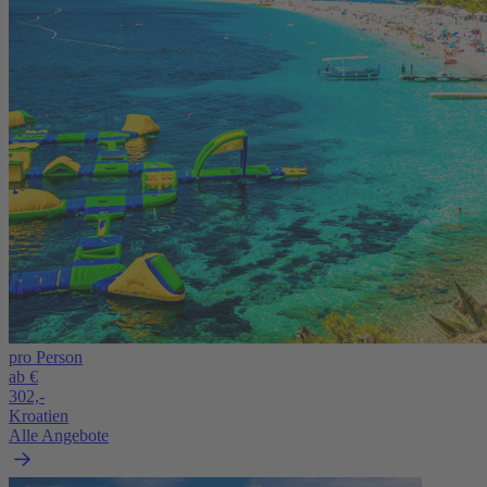
pro Person
ab €
302,-
Kroatien
Alle Angebote