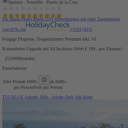
Spanien - Teneriffa - Puerto de la Cruz
Für dieses Hotel liegen 1191 Bewertungen mit einer Zustimmung
von 81% vor
(1191)
81%
8-tägige Flugreise, Doppelzimmer Premium inkl. AI
Kostenfreies Upgrade auf All Inclusive (Wert € 199.- pro Zimmer)
253500
Bestellnr.:
Pauschalreise
Alter Preis
ab €
899,-
ab €
699,-
pro Person
Preis pro Person
TUI BLUE Atlantic Hills - Adults Only Stil-Hotel