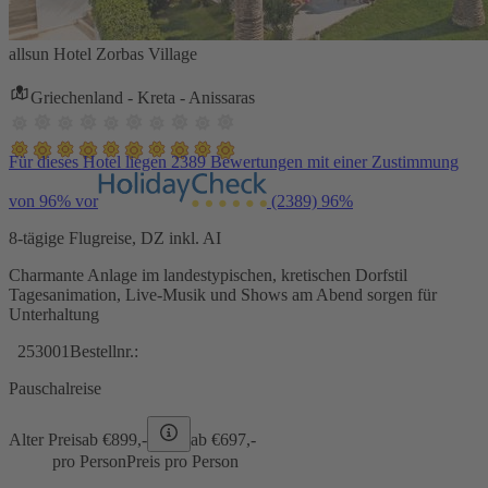
allsun Hotel Zorbas Village
Griechenland - Kreta - Anissaras
Für dieses Hotel liegen 2389 Bewertungen mit einer Zustimmung
von 96% vor
(2389)
96%
8-tägige Flugreise, DZ inkl. AI
Charmante Anlage im landestypischen, kretischen Dorfstil
Tagesanimation, Live-Musik und Shows am Abend sorgen für
Unterhaltung
253001
Bestellnr.:
Pauschalreise
Alter Preis
ab €
899,-
ab €
697,-
pro Person
Preis pro Person