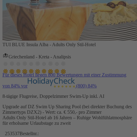
TUI BLUE Insula Alba - Adults Only Stil-Hotel
Griechenland - Kreta - Analipsis
Für dieses Hotel liegen 800 Bewertungen mit einer Zustimmung
von 84% vor
(800)
84%
8-tägige Flugreise, Doppelzimmer Swim-Up inkl. AI
Upgrade auf DZ Swim Up Sharing Pool (bei direkter Buchung des
Zimmertyps DZX2) - Wert: ca. € 550,- pro Zimmer
Adults Only Stil-Hotel ab 16 Jahren – Ruhige Wohlfühlatmosphäre
für erholsame Urlaubstage zu zweit
253537
Bestellnr.: