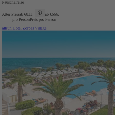
Pauschalreise
Alter Preis
ab €
833,-
ab €
666,-
pro Person
Preis pro Person
allsun Hotel Zorbas Village