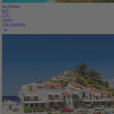
pro Person
ab €
179,-
Türkei
Alle Angebote