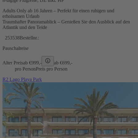
8-tägige Flugreise, DZ inkl. HP
Adults Only ab 16 Jahren – Perfekt für einen ruhigen und
erholsamen Urlaub
Traumhafter Panoramablick – Genießen Sie den Ausblick auf den
Atlantik und den Teide
253538
Bestellnr.:
Pauschalreise
Alter Preis
ab €
999,-
ab €
699,-
pro Person
Preis pro Person
R2 Lago Playa Park