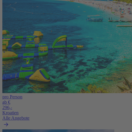
pro Person
ab €
296,-
Kroatien
Alle Angebote