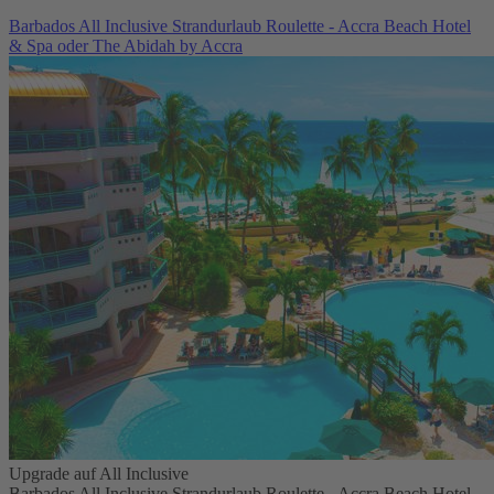
Barbados All Inclusive Strandurlaub Roulette - Accra Beach Hotel
& Spa oder The Abidah by Accra
Upgrade auf All Inclusive
Barbados All Inclusive Strandurlaub Roulette - Accra Beach Hotel