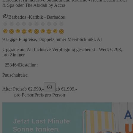
& Spa oder The Abidah by Accra
Barbados -Karibik - Barbados
9-tägige Flugreise, Doppelzimmer Meerblick inkl. AI
Upgrade auf All Inclusive Verpflegung geschenkt - Wert: € 798,-
pro Zimmer
253464
Bestellnr.:
Pauschalreise
Alter Preis
ab €
2.999,-
ab €
1.999,-
pro Person
Preis pro Person