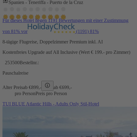
Spanien - Teneriffa - Puerto de la Cruz
Für dieses Hotel liegen 1191 Bewertungen mit einer Zustimmung
von 81% vor
(1191)
81%
8-tägige Flugreise, Doppelzimmer Premium inkl. AI
Kostenfreies Upgrade auf All Inclusive (Wert € 199.- pro Zimmer)
253500
Bestellnr.:
Pauschalreise
Alter Preis
ab €
899,-
ab €
699,-
pro Person
Preis pro Person
TUI BLUE Atlantic Hills - Adults Only Stil-Hotel