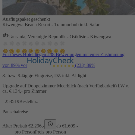
Ausflugspaket geschenkt
Kiwengwa Beach Resort - Traumurlaub inkl. Safari
Tansania, Vereinigte Republik - Ostküste - Kiwengwa
Für dieses Hotel liegen 238 Bewertungen mit einer Zustimmung
von 89% vor
(238)
89%
8- bzw. 9-tägige Flugreise, DZ inkl. AI light
Upgrade auf Doppelzimmer Meerblick (nach Verfügbarkeit) i.W.v.
ca. € 134,- pro Zimmer
253519
Bestellnr.:
Pauschalreise
Alter Preis
ab €
2.296,-
ab €
1.699,-
pro Person
Preis pro Person