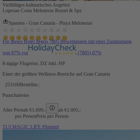
Vielfältiges kulinarisches Angebot
Lopesan Costa Meloneras Resort & Spa
Spanien - Gran Canaria - Playa Meloneras
Für dieses Hotel liegen 7805 Bewertungen mit einer Zustimmung
von 87% vor
(7805)
87%
8-tägige Flugreise, DZ inkl. HP
Einer der größten Wellness-Bereiche auf Gran Canaria
253100
Bestellnr.:
Pauschalreise
Alter Preis
ab €
1.699,-
ab €
1.005,-
pro Person
Preis pro Person
TUI MAGIC LIFE Plimmiri