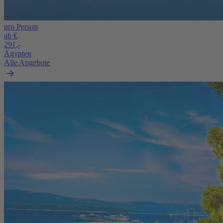
pro Person
ab €
291,-
Ägypten
Alle Angebote