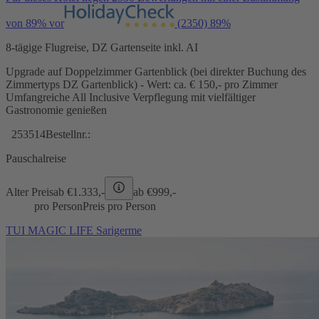
von 89% vor
(2350)
89%
8-tägige Flugreise, DZ Gartenseite inkl. AI
Upgrade auf Doppelzimmer Gartenblick (bei direkter Buchung des
Zimmertyps DZ Gartenblick) - Wert: ca. € 150,- pro Zimmer
Umfangreiche All Inclusive Verpflegung mit vielfältiger
Gastronomie genießen
253514
Bestellnr.:
Pauschalreise
Alter Preis
ab €
1.333,-
ab €
999,-
pro Person
Preis pro Person
TUI MAGIC LIFE Sarigerme