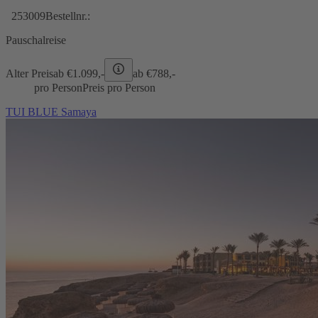
253009
Bestellnr.:
Pauschalreise
Alter Preis
ab €
1.099,-
ab €
788,-
pro Person
Preis pro Person
TUI BLUE Samaya