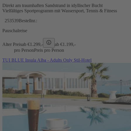
Direkt am traumhaften Sandstrand in idyllischer Bucht
Vielfältiges Sportprogramm mit Wassersport, Tennis & Fitness
253539
Bestellnr.:
Pauschalreise
Alter Preis
ab €
1.299,-
ab €
1.199,-
pro Person
Preis pro Person
TUI BLUE Insula Alba - Adults Only Stil-Hotel