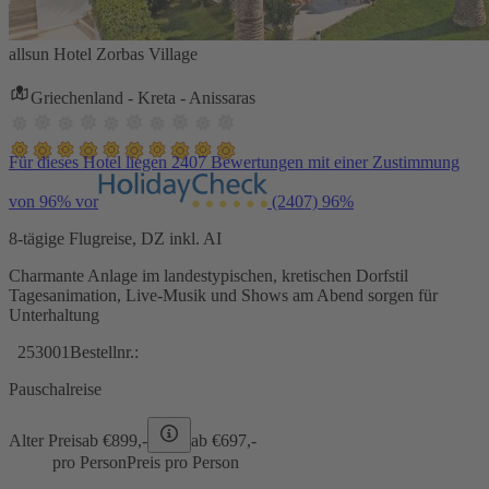
allsun Hotel Zorbas Village
Griechenland - Kreta - Anissaras
Für dieses Hotel liegen 2407 Bewertungen mit einer Zustimmung
von 96% vor
(2407)
96%
8-tägige Flugreise, DZ inkl. AI
Charmante Anlage im landestypischen, kretischen Dorfstil
Tagesanimation, Live-Musik und Shows am Abend sorgen für
Unterhaltung
253001
Bestellnr.:
Pauschalreise
Alter Preis
ab €
899,-
ab €
697,-
pro Person
Preis pro Person