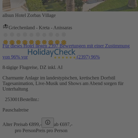
allsun Hotel Zorbas Village
Griechenland - Kreta - Anissaras
Für dieses Hotel liegen 2397 Bewertungen mit einer Zustimmung
von 96% vor
(2397)
96%
8-tägige Flugreise, DZ inkl. AI
Charmante Anlage im landestypischen, kretischen Dorfstil
Tagesanimation, Live-Musik und Shows am Abend sorgen für
Unterhaltung
253001
Bestellnr.:
Pauschalreise
Alter Preis
ab €
899,-
ab €
697,-
pro Person
Preis pro Person