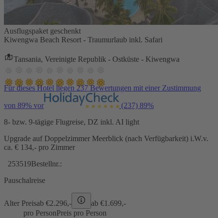
Ausflugspaket geschenkt
Kiwengwa Beach Resort - Traumurlaub inkl. Safari
Tansania, Vereinigte Republik - Ostküste - Kiwengwa
Für dieses Hotel liegen 237 Bewertungen mit einer Zustimmung
von 89% vor
(237)
89%
8- bzw. 9-tägige Flugreise, DZ inkl. AI light
Upgrade auf Doppelzimmer Meerblick (nach Verfügbarkeit) i.W.v.
ca. € 134,- pro Zimmer
253519
Bestellnr.:
Pauschalreise
Alter Preis
ab €
2.296,-
ab €
1.699,-
pro Person
Preis pro Person