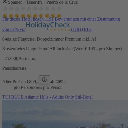
Spanien - Teneriffa - Puerto de la Cruz
Für dieses Hotel liegen 1191 Bewertungen mit einer Zustimmung
von 81% vor
(1191)
81%
8-tägige Flugreise, Doppelzimmer Premium inkl. AI
Kostenfreies Upgrade auf All Inclusive (Wert € 199.- pro Zimmer)
253500
Bestellnr.:
Pauschalreise
Alter Preis
ab €
899,-
ab €
699,-
pro Person
Preis pro Person
TUI BLUE Atlantic Hills - Adults Only Stil-Hotel