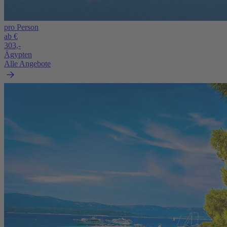
pro Person
ab €
303,-
Ägypten
Alle Angebote