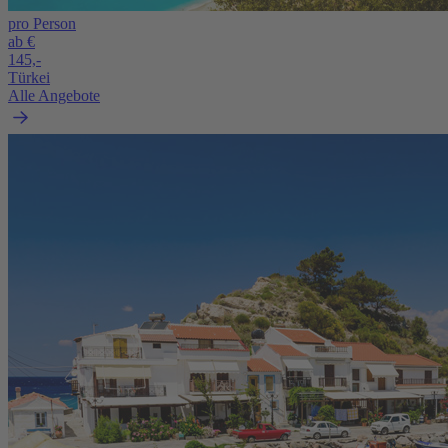
pro Person
ab €
145,-
Türkei
Alle Angebote