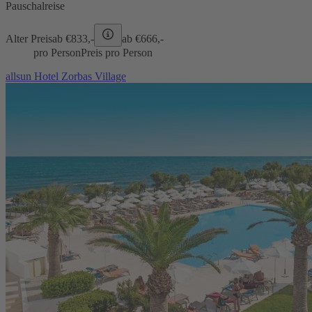
Pauschalreise
Alter Preis
ab €
833,-
ab €
666,-
pro Person
Preis pro Person
allsun Hotel Zorbas Village