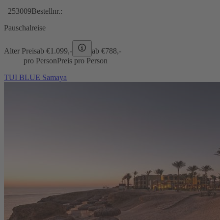
253009
Bestellnr.:
Pauschalreise
Alter Preis
ab €
1.099,-
ab €
788,-
pro Person
Preis pro Person
TUI BLUE Samaya