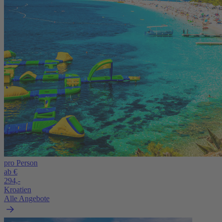
pro Person
ab €
294,-
Kroatien
Alle Angebote