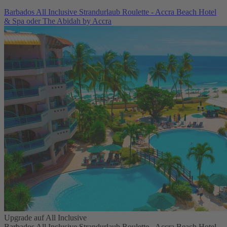
Barbados All Inclusive Strandurlaub Roulette - Accra Beach Hotel
& Spa oder The Abidah by Accra
Upgrade auf All Inclusive
Barbados All Inclusive Strandurlaub Roulette - Accra Beach Hotel