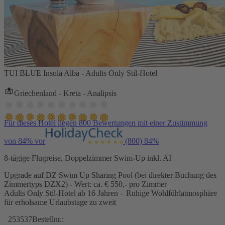
TUI BLUE Insula Alba - Adults Only Stil-Hotel
Griechenland - Kreta - Analipsis
Für dieses Hotel liegen 800 Bewertungen mit einer Zustimmung
von 84% vor
(800)
84%
8-tägige Flugreise, Doppelzimmer Swim-Up inkl. AI
Upgrade auf DZ Swim Up Sharing Pool (bei direkter Buchung des
Zimmertyps DZX2) - Wert: ca. € 550,- pro Zimmer
Adults Only Stil-Hotel ab 16 Jahren – Ruhige Wohlfühlatmosphäre
für erholsame Urlaubstage zu zweit
253537
Bestellnr.: