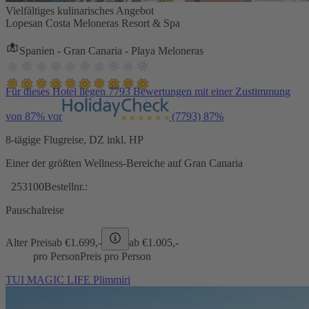
Vielfältiges kulinarisches Angebot
Lopesan Costa Meloneras Resort & Spa
Spanien - Gran Canaria - Playa Meloneras
Für dieses Hotel liegen 7793 Bewertungen mit einer Zustimmung
von 87% vor
(7793)
87%
8-tägige Flugreise, DZ inkl. HP
Einer der größten Wellness-Bereiche auf Gran Canaria
253100
Bestellnr.:
Pauschalreise
Alter Preis
ab €
1.699,-
ab €
1.005,-
pro Person
Preis pro Person
TUI MAGIC LIFE Plimmiri