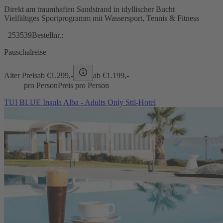
Direkt am traumhaften Sandstrand in idyllischer Bucht
Vielfältiges Sportprogramm mit Wassersport, Tennis & Fitness
253539
Bestellnr.:
Pauschalreise
Alter Preis
ab €
1.299,-
ab €
1.199,-
pro Person
Preis pro Person
TUI BLUE Insula Alba - Adults Only Stil-Hotel