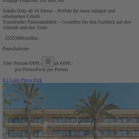
8-tägige Flugreise, DZ inkl. HP
Adults Only ab 16 Jahren – Perfekt für einen ruhigen und
erholsamen Urlaub
Traumhafter Panoramablick – Genießen Sie den Ausblick auf den
Atlantik und den Teide
253538
Bestellnr.:
Pauschalreise
Alter Preis
ab €
999,-
ab €
699,-
pro Person
Preis pro Person
R2 Lago Playa Park