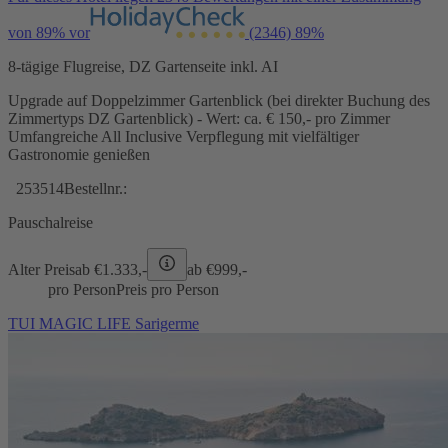
von 89% vor
(2346)
89%
8-tägige Flugreise, DZ Gartenseite inkl. AI
Upgrade auf Doppelzimmer Gartenblick (bei direkter Buchung des
Zimmertyps DZ Gartenblick) - Wert: ca. € 150,- pro Zimmer
Umfangreiche All Inclusive Verpflegung mit vielfältiger
Gastronomie genießen
253514
Bestellnr.:
Pauschalreise
Alter Preis
ab €
1.333,-
ab €
999,-
pro Person
Preis pro Person
TUI MAGIC LIFE Sarigerme