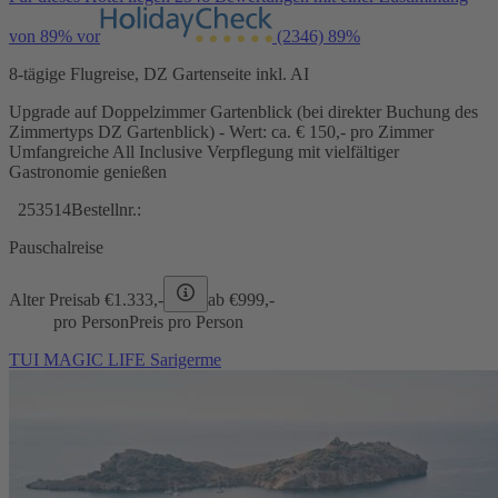
von 89% vor
(2346)
89%
8-tägige Flugreise, DZ Gartenseite inkl. AI
Upgrade auf Doppelzimmer Gartenblick (bei direkter Buchung des
Zimmertyps DZ Gartenblick) - Wert: ca. € 150,- pro Zimmer
Umfangreiche All Inclusive Verpflegung mit vielfältiger
Gastronomie genießen
253514
Bestellnr.:
Pauschalreise
Alter Preis
ab €
1.333,-
ab €
999,-
pro Person
Preis pro Person
TUI MAGIC LIFE Sarigerme