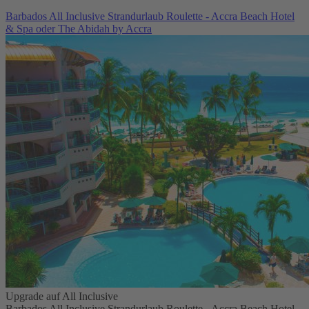
Barbados All Inclusive Strandurlaub Roulette - Accra Beach Hotel
& Spa oder The Abidah by Accra
Upgrade auf All Inclusive
Barbados All Inclusive Strandurlaub Roulette - Accra Beach Hotel