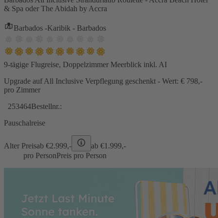
& Spa oder The Abidah by Accra
Barbados -Karibik - Barbados
9-tägige Flugreise, Doppelzimmer Meerblick inkl. AI
Upgrade auf All Inclusive Verpflegung geschenkt - Wert: € 798,-
pro Zimmer
253464
Bestellnr.:
Pauschalreise
Alter Preis
ab €
2.999,-
ab €
1.999,-
pro Person
Preis pro Person