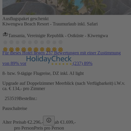
Ausflugspaket geschenkt
Kiwengwa Beach Resort - Traumurlaub inkl. Safari
Tansania, Vereinigte Republik - Ostküste - Kiwengwa
Für dieses Hotel liegen 237 Bewertungen mit einer Zustimmung
von 89% vor
(237)
89%
8- bzw. 9-tägige Flugreise, DZ inkl. AI light
Upgrade auf Doppelzimmer Meerblick (nach Verfügbarkeit) i.W.v.
ca. € 134,- pro Zimmer
253519
Bestellnr.:
Pauschalreise
Alter Preis
ab €
2.296,-
ab €
1.699,-
pro Person
Preis pro Person