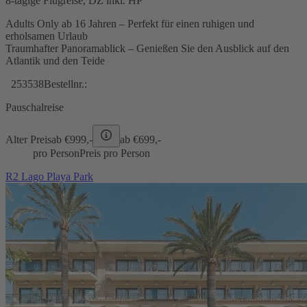
8-tägige Flugreise, DZ inkl. HP
Adults Only ab 16 Jahren – Perfekt für einen ruhigen und
erholsamen Urlaub
Traumhafter Panoramablick – Genießen Sie den Ausblick auf den
Atlantik und den Teide
253538
Bestellnr.:
Pauschalreise
Alter Preis
ab €
999,-
ab €
699,-
pro Person
Preis pro Person
R2 Lago Playa Park