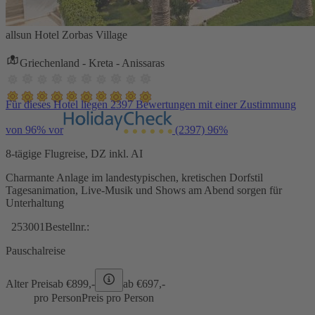
allsun Hotel Zorbas Village
Griechenland - Kreta - Anissaras
Für dieses Hotel liegen 2397 Bewertungen mit einer Zustimmung
von 96% vor
(2397)
96%
8-tägige Flugreise, DZ inkl. AI
Charmante Anlage im landestypischen, kretischen Dorfstil
Tagesanimation, Live-Musik und Shows am Abend sorgen für
Unterhaltung
253001
Bestellnr.:
Pauschalreise
Alter Preis
ab €
899,-
ab €
697,-
pro Person
Preis pro Person