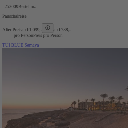
253009
Bestellnr.:
Pauschalreise
Alter Preis
ab €
1.099,-
ab €
788,-
pro Person
Preis pro Person
TUI BLUE Samaya