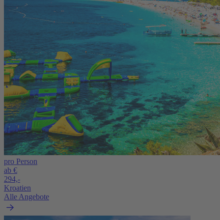
pro Person
ab €
294,-
Kroatien
Alle Angebote