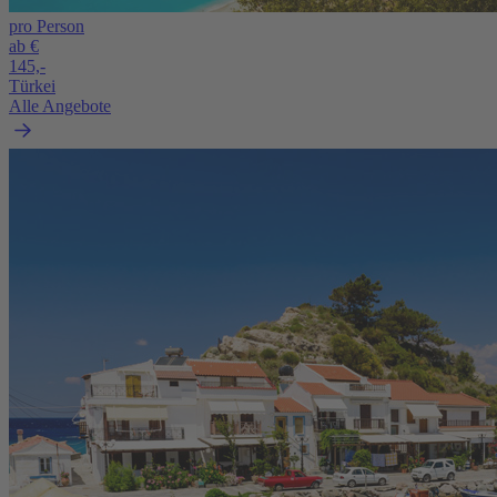
pro Person
ab €
145,-
Türkei
Alle Angebote