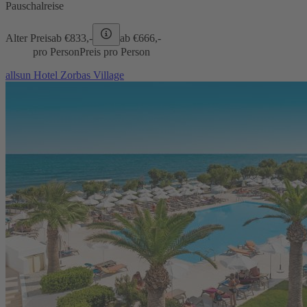
Pauschalreise
Alter Preis
ab €
833,-
ab €
666,-
pro Person
Preis pro Person
allsun Hotel Zorbas Village