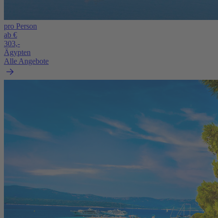
pro Person
ab €
303,-
Ägypten
Alle Angebote