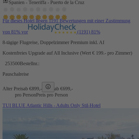
Spanien - Teneriffa - Puerto de la Cruz
Für dieses Hotel liegen 1191 Bewertungen mit einer Zustimmung
von 81% vor
(1191)
81%
8-tägige Flugreise, Doppelzimmer Premium inkl. AI
Kostenfreies Upgrade auf All Inclusive (Wert € 199.- pro Zimmer)
253500
Bestellnr.:
Pauschalreise
Alter Preis
ab €
899,-
ab €
699,-
pro Person
Preis pro Person
TUI BLUE Atlantic Hills - Adults Only Stil-Hotel