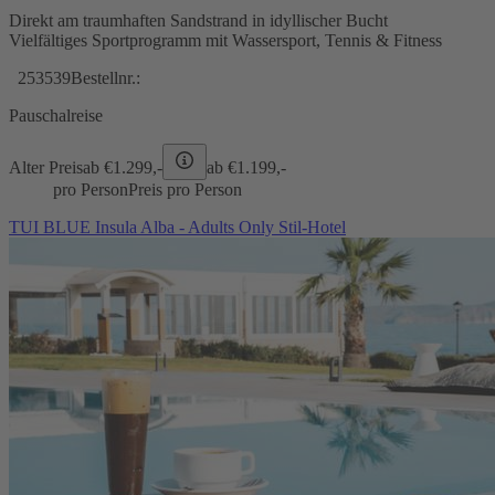
Direkt am traumhaften Sandstrand in idyllischer Bucht
Vielfältiges Sportprogramm mit Wassersport, Tennis & Fitness
253539
Bestellnr.:
Pauschalreise
Alter Preis
ab €
1.299,-
ab €
1.199,-
pro Person
Preis pro Person
TUI BLUE Insula Alba - Adults Only Stil-Hotel