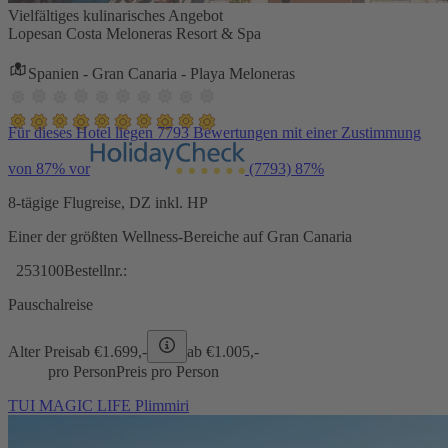
Vielfältiges kulinarisches Angebot
Lopesan Costa Meloneras Resort & Spa
Spanien - Gran Canaria - Playa Meloneras
Für dieses Hotel liegen 7793 Bewertungen mit einer Zustimmung
von 87% vor
(7793)
87%
8-tägige Flugreise, DZ inkl. HP
Einer der größten Wellness-Bereiche auf Gran Canaria
253100
Bestellnr.:
Pauschalreise
Alter Preis
ab €
1.699,-
ab €
1.005,-
pro Person
Preis pro Person
TUI MAGIC LIFE Plimmiri