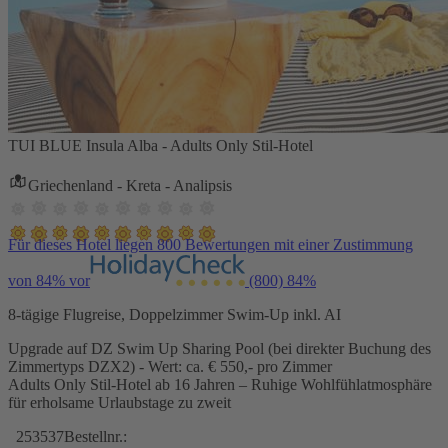
TUI BLUE Insula Alba - Adults Only Stil-Hotel
Griechenland - Kreta - Analipsis
Für dieses Hotel liegen 800 Bewertungen mit einer Zustimmung
von 84% vor
(800)
84%
8-tägige Flugreise, Doppelzimmer Swim-Up inkl. AI
Upgrade auf DZ Swim Up Sharing Pool (bei direkter Buchung des
Zimmertyps DZX2) - Wert: ca. € 550,- pro Zimmer
Adults Only Stil-Hotel ab 16 Jahren – Ruhige Wohlfühlatmosphäre
für erholsame Urlaubstage zu zweit
253537
Bestellnr.: