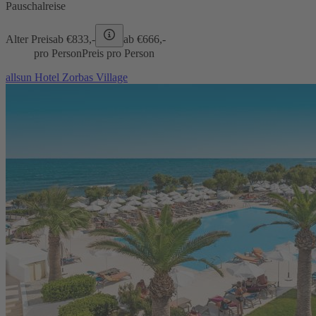
Pauschalreise
Alter Preis
ab €
833,-
ab €
666,-
pro Person
Preis pro Person
allsun Hotel Zorbas Village