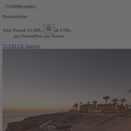
253009
Bestellnr.:
Pauschalreise
Alter Preis
ab €
1.099,-
ab €
788,-
pro Person
Preis pro Person
TUI BLUE Samaya