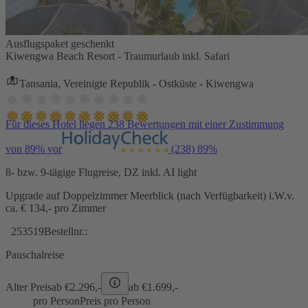
Ausflugspaket geschenkt
Kiwengwa Beach Resort - Traumurlaub inkl. Safari
Tansania, Vereinigte Republik - Ostküste - Kiwengwa
Für dieses Hotel liegen 238 Bewertungen mit einer Zustimmung
von 89% vor
(238)
89%
8- bzw. 9-tägige Flugreise, DZ inkl. AI light
Upgrade auf Doppelzimmer Meerblick (nach Verfügbarkeit) i.W.v.
ca. € 134,- pro Zimmer
253519
Bestellnr.:
Pauschalreise
Alter Preis
ab €
2.296,-
ab €
1.699,-
pro Person
Preis pro Person