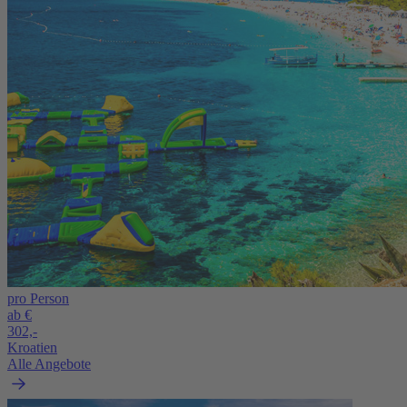
pro Person
ab €
302,-
Kroatien
Alle Angebote