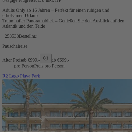
8-tägige Flugreise, DZ inkl. HP
Adults Only ab 16 Jahren – Perfekt für einen ruhigen und
erholsamen Urlaub
Traumhafter Panoramablick – Genießen Sie den Ausblick auf den
Atlantik und den Teide
253538
Bestellnr.:
Pauschalreise
Alter Preis
ab €
999,-
ab €
699,-
pro Person
Preis pro Person
R2 Lago Playa Park