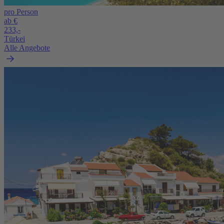
pro Person
ab €
233,-
Türkei
Alle Angebote