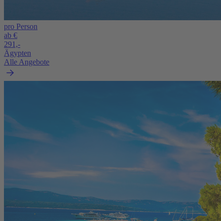
pro Person
ab €
291,-
Ägypten
Alle Angebote