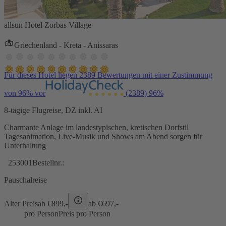
allsun Hotel Zorbas Village
Griechenland - Kreta - Anissaras
Für dieses Hotel liegen 2389 Bewertungen mit einer Zustimmung
von 96% vor
(2389)
96%
8-tägige Flugreise, DZ inkl. AI
Charmante Anlage im landestypischen, kretischen Dorfstil
Tagesanimation, Live-Musik und Shows am Abend sorgen für
Unterhaltung
253001
Bestellnr.:
Pauschalreise
Alter Preis
ab €
899,-
ab €
697,-
pro Person
Preis pro Person