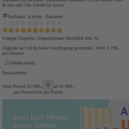
& Spa oder The Abidah by Accra
Barbados -Karibik - Barbados
9-tägige Flugreise, Doppelzimmer Meerblick inkl. AI
Upgrade auf All Inclusive Verpflegung geschenkt - Wert: € 798,-
pro Zimmer
253464
Bestellnr.:
Pauschalreise
Alter Preis
ab €
2.999,-
ab €
1.999,-
pro Person
Preis pro Person