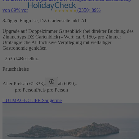
von 89% vor
(2350)
89%
8-tägige Flugreise, DZ Gartenseite inkl. AI
Upgrade auf Doppelzimmer Gartenblick (bei direkter Buchung des
Zimmertyps DZ Gartenblick) - Wert: ca. € 150,- pro Zimmer
Umfangreiche All Inclusive Verpflegung mit vielfältiger
Gastronomie genießen
253514
Bestellnr.:
Pauschalreise
Alter Preis
ab €
1.333,-
ab €
999,-
pro Person
Preis pro Person
TUI MAGIC LIFE Sarigerme