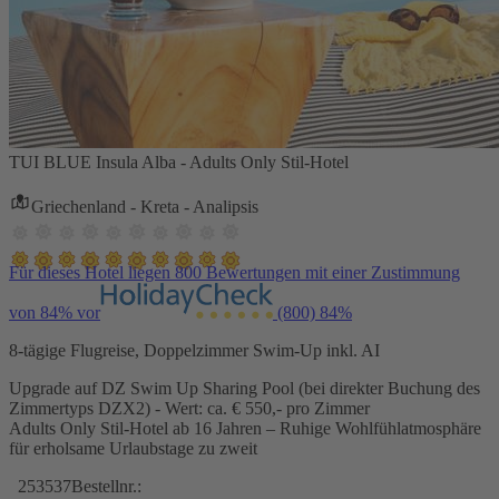
TUI BLUE Insula Alba - Adults Only Stil-Hotel
Griechenland - Kreta - Analipsis
Für dieses Hotel liegen 800 Bewertungen mit einer Zustimmung
von 84% vor
(800)
84%
8-tägige Flugreise, Doppelzimmer Swim-Up inkl. AI
Upgrade auf DZ Swim Up Sharing Pool (bei direkter Buchung des
Zimmertyps DZX2) - Wert: ca. € 550,- pro Zimmer
Adults Only Stil-Hotel ab 16 Jahren – Ruhige Wohlfühlatmosphäre
für erholsame Urlaubstage zu zweit
253537
Bestellnr.: