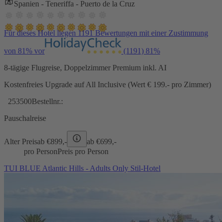
Spanien - Teneriffa - Puerto de la Cruz
Für dieses Hotel liegen 1191 Bewertungen mit einer Zustimmung
von 81% vor
(1191)
81%
8-tägige Flugreise, Doppelzimmer Premium inkl. AI
Kostenfreies Upgrade auf All Inclusive (Wert € 199.- pro Zimmer)
253500
Bestellnr.:
Pauschalreise
Alter Preis
ab €
899,-
ab €
699,-
pro Person
Preis pro Person
TUI BLUE Atlantic Hills - Adults Only Stil-Hotel