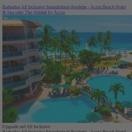
Barbados All Inclusive Strandurlaub Roulette - Accra Beach Hotel
& Spa oder The Abidah by Accra
Upgrade auf All Inclusive
Barbados All Inclusive Strandurlaub Roulette - Accra Beach Hotel