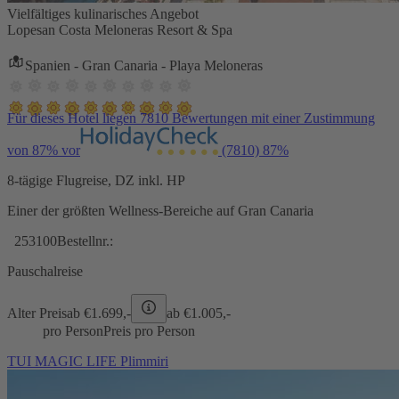
Vielfältiges kulinarisches Angebot
Lopesan Costa Meloneras Resort & Spa
Spanien - Gran Canaria - Playa Meloneras
Für dieses Hotel liegen 7810 Bewertungen mit einer Zustimmung
von 87% vor
(7810)
87%
8-tägige Flugreise, DZ inkl. HP
Einer der größten Wellness-Bereiche auf Gran Canaria
253100
Bestellnr.:
Pauschalreise
Alter Preis
ab €
1.699,-
ab €
1.005,-
pro Person
Preis pro Person
TUI MAGIC LIFE Plimmiri