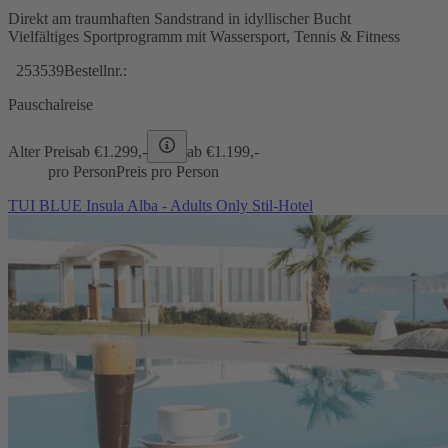
Direkt am traumhaften Sandstrand in idyllischer Bucht
Vielfältiges Sportprogramm mit Wassersport, Tennis & Fitness
253539
Bestellnr.:
Pauschalreise
Alter Preis
ab €
1.299,-
ab €
1.199,-
pro Person
Preis pro Person
TUI BLUE Insula Alba - Adults Only Stil-Hotel