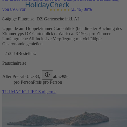
von 89% vor
(2346)
89%
8-tägige Flugreise, DZ Gartenseite inkl. AI
Upgrade auf Doppelzimmer Gartenblick (bei direkter Buchung des
Zimmertyps DZ Gartenblick) - Wert: ca. € 150,- pro Zimmer
Umfangreiche All Inclusive Verpflegung mit vielfältiger
Gastronomie genießen
253514
Bestellnr.:
Pauschalreise
Alter Preis
ab €
1.333,-
ab €
999,-
pro Person
Preis pro Person
TUI MAGIC LIFE Sarigerme