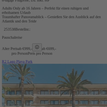
8-tägige Flugreise, DZ inkl. HP
Adults Only ab 16 Jahren – Perfekt für einen ruhigen und
erholsamen Urlaub
Traumhafter Panoramablick – Genießen Sie den Ausblick auf den
Atlantik und den Teide
253538
Bestellnr.:
Pauschalreise
Alter Preis
ab €
999,-
ab €
699,-
pro Person
Preis pro Person
R2 Lago Playa Park