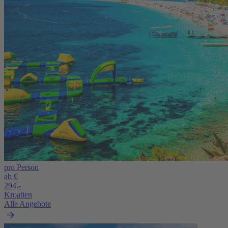
pro Person
ab €
294,-
Kroatien
Alle Angebote