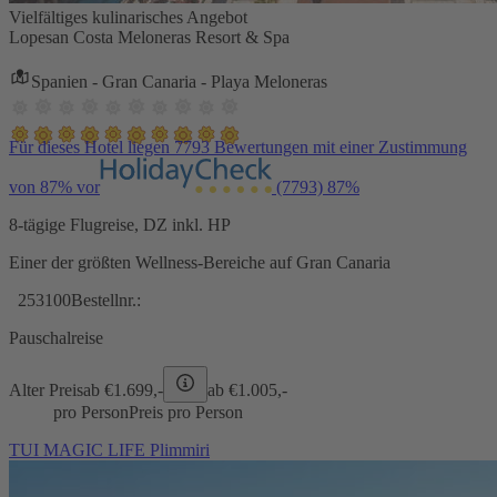
Vielfältiges kulinarisches Angebot
Lopesan Costa Meloneras Resort & Spa
Spanien - Gran Canaria - Playa Meloneras
Für dieses Hotel liegen 7793 Bewertungen mit einer Zustimmung
von 87% vor
(7793)
87%
8-tägige Flugreise, DZ inkl. HP
Einer der größten Wellness-Bereiche auf Gran Canaria
253100
Bestellnr.:
Pauschalreise
Alter Preis
ab €
1.699,-
ab €
1.005,-
pro Person
Preis pro Person
TUI MAGIC LIFE Plimmiri