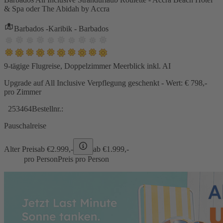
& Spa oder The Abidah by Accra
Barbados -Karibik - Barbados
9-tägige Flugreise, Doppelzimmer Meerblick inkl. AI
Upgrade auf All Inclusive Verpflegung geschenkt - Wert: € 798,-
pro Zimmer
253464
Bestellnr.:
Pauschalreise
Alter Preis
ab €
2.999,-
ab €
1.999,-
pro Person
Preis pro Person