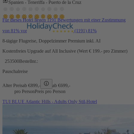
Spanien - Teneriffa - Puerto de la Cruz
Für dieses Hotel liegen 1191 Bewertungen mit einer Zustimmung
von 81% vor
(1191)
81%
8-tägige Flugreise, Doppelzimmer Premium inkl. AI
Kostenfreies Upgrade auf All Inclusive (Wert € 199.- pro Zimmer)
253500
Bestellnr.:
Pauschalreise
Alter Preis
ab €
899,-
ab €
699,-
pro Person
Preis pro Person
TUI BLUE Atlantic Hills - Adults Only Stil-Hotel