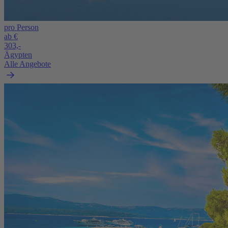
pro Person
ab €
303,-
Ägypten
Alle Angebote