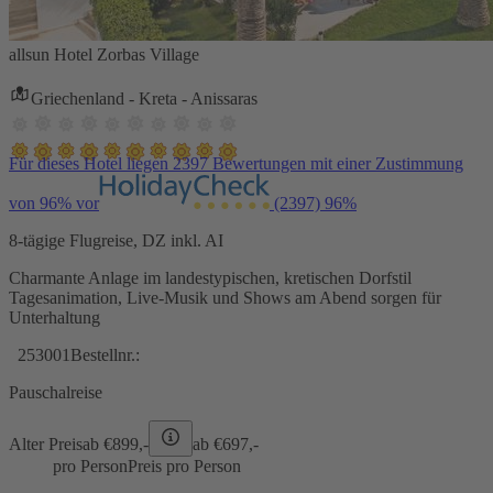
allsun Hotel Zorbas Village
Griechenland - Kreta - Anissaras
Für dieses Hotel liegen 2397 Bewertungen mit einer Zustimmung
von 96% vor
(2397)
96%
8-tägige Flugreise, DZ inkl. AI
Charmante Anlage im landestypischen, kretischen Dorfstil
Tagesanimation, Live-Musik und Shows am Abend sorgen für
Unterhaltung
253001
Bestellnr.:
Pauschalreise
Alter Preis
ab €
899,-
ab €
697,-
pro Person
Preis pro Person