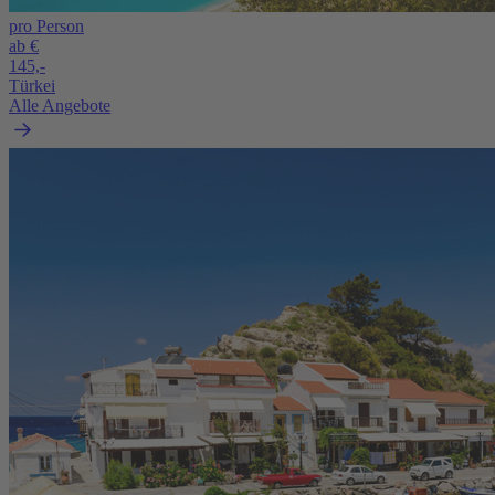
pro Person
ab €
145,-
Türkei
Alle Angebote