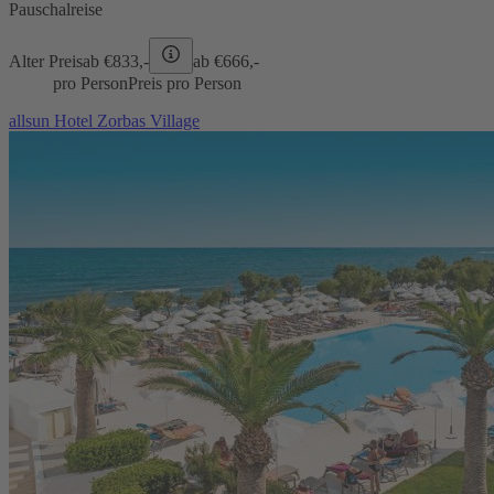
Pauschalreise
Alter Preis
ab €
833,-
ab €
666,-
pro Person
Preis pro Person
allsun Hotel Zorbas Village