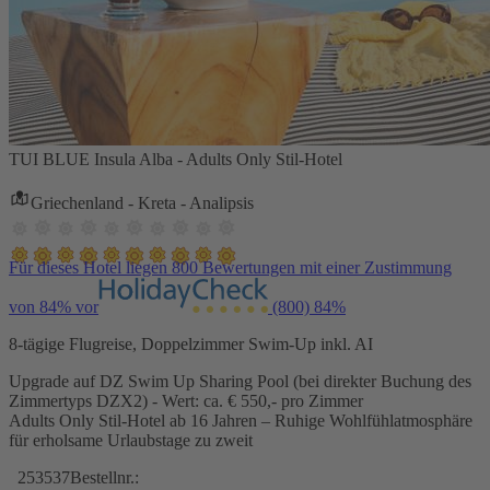
TUI BLUE Insula Alba - Adults Only Stil-Hotel
Griechenland - Kreta - Analipsis
Für dieses Hotel liegen 800 Bewertungen mit einer Zustimmung
von 84% vor
(800)
84%
8-tägige Flugreise, Doppelzimmer Swim-Up inkl. AI
Upgrade auf DZ Swim Up Sharing Pool (bei direkter Buchung des
Zimmertyps DZX2) - Wert: ca. € 550,- pro Zimmer
Adults Only Stil-Hotel ab 16 Jahren – Ruhige Wohlfühlatmosphäre
für erholsame Urlaubstage zu zweit
253537
Bestellnr.: