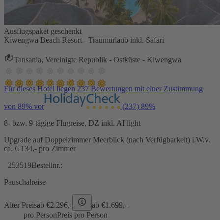
Ausflugspaket geschenkt
Kiwengwa Beach Resort - Traumurlaub inkl. Safari
Tansania, Vereinigte Republik - Ostküste - Kiwengwa
Für dieses Hotel liegen 237 Bewertungen mit einer Zustimmung
von 89% vor
(237)
89%
8- bzw. 9-tägige Flugreise, DZ inkl. AI light
Upgrade auf Doppelzimmer Meerblick (nach Verfügbarkeit) i.W.v.
ca. € 134,- pro Zimmer
253519
Bestellnr.:
Pauschalreise
Alter Preis
ab €
2.296,-
ab €
1.699,-
pro Person
Preis pro Person