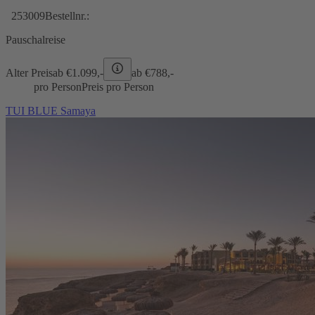
253009
Bestellnr.:
Pauschalreise
Alter Preis
ab €
1.099,-
ab €
788,-
pro Person
Preis pro Person
TUI BLUE Samaya