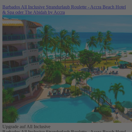
Barbados All Inclusive Strandurlaub Roulette - Accra Beach Hotel
& Spa oder The Abidah by Accra
Upgrade auf All Inclusive
Barbados All Inclusive Strandurlaub Roulette - Accra Beach Hotel