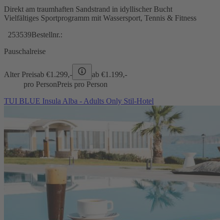
Direkt am traumhaften Sandstrand in idyllischer Bucht
Vielfältiges Sportprogramm mit Wassersport, Tennis & Fitness
253539
Bestellnr.:
Pauschalreise
Alter Preis
ab €
1.299,-
ab €
1.199,-
pro Person
Preis pro Person
TUI BLUE Insula Alba - Adults Only Stil-Hotel