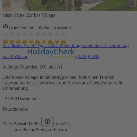
allsun Hotel Zorbas Village
Griechenland - Kreta - Anissaras
Für dieses Hotel liegen 2407 Bewertungen mit einer Zustimmung
von 96% vor
(2407)
96%
8-tägige Flugreise, DZ inkl. AI
Charmante Anlage im landestypischen, kretischen Dorfstil
Tagesanimation, Live-Musik und Shows am Abend sorgen für
Unterhaltung
253001
Bestellnr.:
Pauschalreise
Alter Preis
ab €
899,-
ab €
697,-
pro Person
Preis pro Person