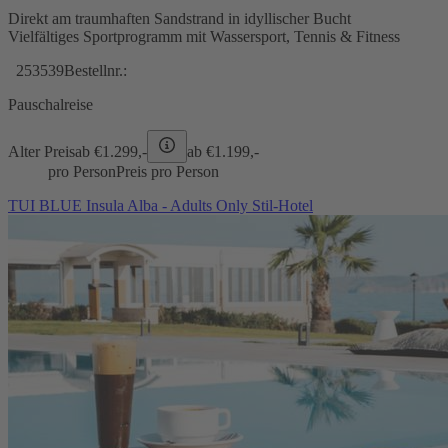
Direkt am traumhaften Sandstrand in idyllischer Bucht
Vielfältiges Sportprogramm mit Wassersport, Tennis & Fitness
253539
Bestellnr.:
Pauschalreise
Alter Preis
ab €
1.299,-
ab €
1.199,-
pro Person
Preis pro Person
TUI BLUE Insula Alba - Adults Only Stil-Hotel