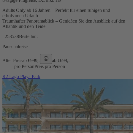
8-tägige Flugreise, DZ inkl. HP
Adults Only ab 16 Jahren – Perfekt für einen ruhigen und
erholsamen Urlaub
Traumhafter Panoramablick – Genießen Sie den Ausblick auf den
Atlantik und den Teide
253538
Bestellnr.:
Pauschalreise
Alter Preis
ab €
999,-
ab €
699,-
pro Person
Preis pro Person
R2 Lago Playa Park