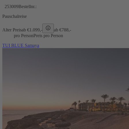
253009
Bestellnr.:
Pauschalreise
Alter Preis
ab €
1.099,-
ab €
788,-
pro Person
Preis pro Person
TUI BLUE Samaya