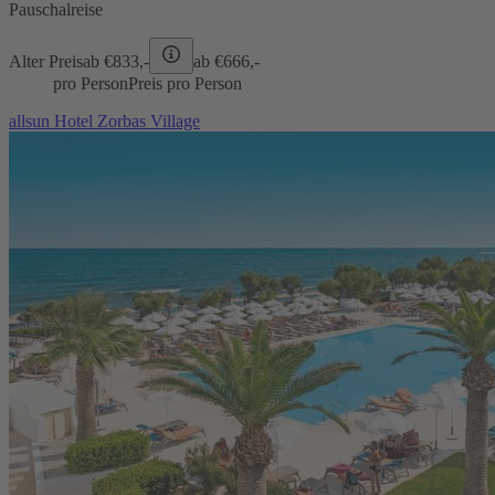
Pauschalreise
Alter Preis
ab €
833,-
ab €
666,-
pro Person
Preis pro Person
allsun Hotel Zorbas Village