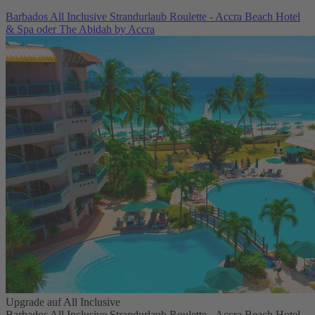
Barbados All Inclusive Strandurlaub Roulette - Accra Beach Hotel
& Spa oder The Abidah by Accra
Upgrade auf All Inclusive
Barbados All Inclusive Strandurlaub Roulette - Accra Beach Hotel