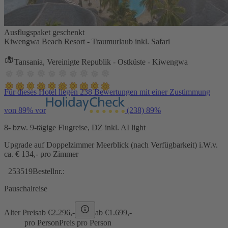
Ausflugspaket geschenkt
Kiwengwa Beach Resort - Traumurlaub inkl. Safari
Tansania, Vereinigte Republik - Ostküste - Kiwengwa
Für dieses Hotel liegen 238 Bewertungen mit einer Zustimmung
von 89% vor
(238)
89%
8- bzw. 9-tägige Flugreise, DZ inkl. AI light
Upgrade auf Doppelzimmer Meerblick (nach Verfügbarkeit) i.W.v.
ca. € 134,- pro Zimmer
253519
Bestellnr.:
Pauschalreise
Alter Preis
ab €
2.296,-
ab €
1.699,-
pro Person
Preis pro Person