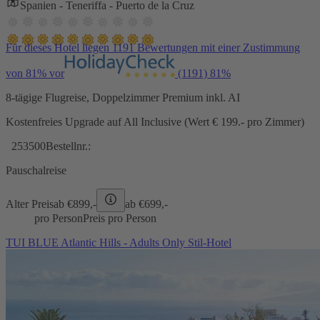
Spanien - Teneriffa - Puerto de la Cruz
Für dieses Hotel liegen 1191 Bewertungen mit einer Zustimmung
von 81% vor
(1191)
81%
8-tägige Flugreise, Doppelzimmer Premium inkl. AI
Kostenfreies Upgrade auf All Inclusive (Wert € 199.- pro Zimmer)
253500
Bestellnr.:
Pauschalreise
Alter Preis
ab €
899,-
ab €
699,-
pro Person
Preis pro Person
TUI BLUE Atlantic Hills - Adults Only Stil-Hotel