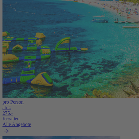
pro Person
ab €
275,-
Kroatien
Alle Angebote