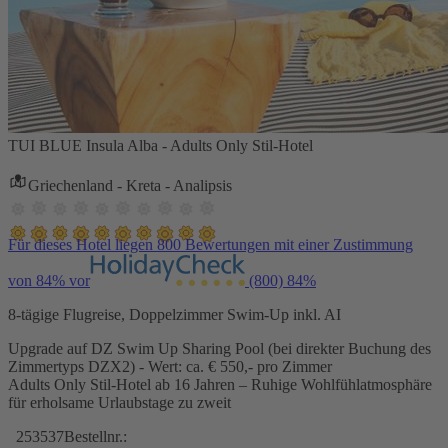
TUI BLUE Insula Alba - Adults Only Stil-Hotel
Griechenland - Kreta - Analipsis
Für dieses Hotel liegen 800 Bewertungen mit einer Zustimmung
von 84% vor
(800)
84%
8-tägige Flugreise, Doppelzimmer Swim-Up inkl. AI
Upgrade auf DZ Swim Up Sharing Pool (bei direkter Buchung des
Zimmertyps DZX2) - Wert: ca. € 550,- pro Zimmer
Adults Only Stil-Hotel ab 16 Jahren – Ruhige Wohlfühlatmosphäre
für erholsame Urlaubstage zu zweit
253537
Bestellnr.: