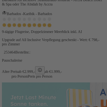
& Spa oder The Abidah by Accra
Barbados -Karibik - Barbados
9-tägige Flugreise, Doppelzimmer Meerblick inkl. AI
Upgrade auf All Inclusive Verpflegung geschenkt - Wert: € 798,-
pro Zimmer
253464
Bestellnr.:
Pauschalreise
Alter Preis
ab €
2.999,-
ab €
1.999,-
pro Person
Preis pro Person