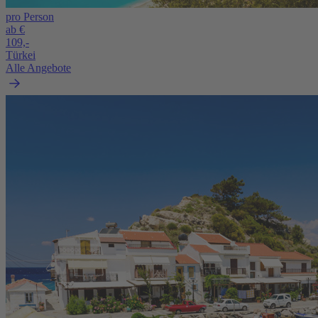
pro Person
ab €
109,-
Türkei
Alle Angebote