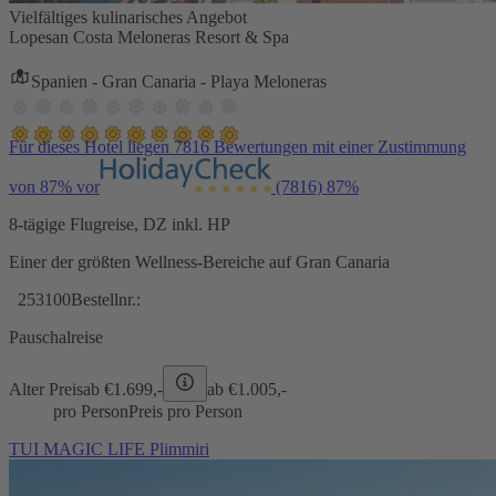
Vielfältiges kulinarisches Angebot
Lopesan Costa Meloneras Resort & Spa
Spanien - Gran Canaria - Playa Meloneras
Für dieses Hotel liegen 7816 Bewertungen mit einer Zustimmung
von 87% vor
(7816)
87%
8-tägige Flugreise, DZ inkl. HP
Einer der größten Wellness-Bereiche auf Gran Canaria
253100
Bestellnr.:
Pauschalreise
Alter Preis
ab €
1.699,-
ab €
1.005,-
pro Person
Preis pro Person
TUI MAGIC LIFE Plimmiri