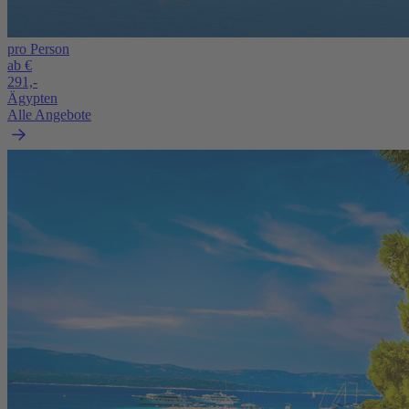
pro Person
ab €
291,-
Ägypten
Alle Angebote