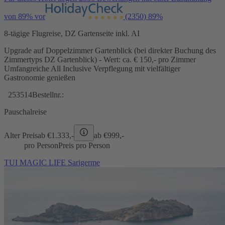
von 89% vor
(2350)
89%
8-tägige Flugreise, DZ Gartenseite inkl. AI
Upgrade auf Doppelzimmer Gartenblick (bei direkter Buchung des
Zimmertyps DZ Gartenblick) - Wert: ca. € 150,- pro Zimmer
Umfangreiche All Inclusive Verpflegung mit vielfältiger
Gastronomie genießen
253514
Bestellnr.:
Pauschalreise
Alter Preis
ab €
1.333,-
ab €
999,-
pro Person
Preis pro Person
TUI MAGIC LIFE Sarigerme