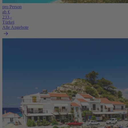
pro Person
ab €
233,-
Türkei
Alle Angebote