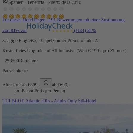
Spanien - Teneriffa - Puerto de la Cruz
Für dieses Hotel liegen 1191 Bewertungen mit einer Zustimmung
von 81% vor
(1191)
81%
8-tägige Flugreise, Doppelzimmer Premium inkl. AI
Kostenfreies Upgrade auf All Inclusive (Wert € 199.- pro Zimmer)
253500
Bestellnr.:
Pauschalreise
Alter Preis
ab €
899,-
ab €
699,-
pro Person
Preis pro Person
TUI BLUE Atlantic Hills - Adults Only Stil-Hotel