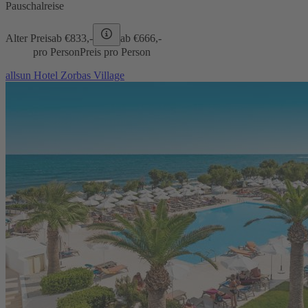
Pauschalreise
Alter Preis
ab €
833,-
ab €
666,-
pro Person
Preis pro Person
allsun Hotel Zorbas Village