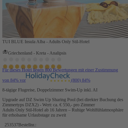
TUI BLUE Insula Alba - Adults Only Stil-Hotel
Griechenland - Kreta - Analipsis
Für dieses Hotel liegen 800 Bewertungen mit einer Zustimmung
von 84% vor
(800)
84%
8-tägige Flugreise, Doppelzimmer Swim-Up inkl. AI
Upgrade auf DZ Swim Up Sharing Pool (bei direkter Buchung des
Zimmertyps DZX2) - Wert: ca. € 550,- pro Zimmer
Adults Only Stil-Hotel ab 16 Jahren – Ruhige Wohlfühlatmosphäre
für erholsame Urlaubstage zu zweit
253537
Bestellnr.: