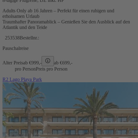
8-tägige Flugreise, DZ inkl. HP
Adults Only ab 16 Jahren – Perfekt für einen ruhigen und
erholsamen Urlaub
Traumhafter Panoramablick – Genießen Sie den Ausblick auf den
Atlantik und den Teide
253538
Bestellnr.:
Pauschalreise
Alter Preis
ab €
999,-
ab €
699,-
pro Person
Preis pro Person
R2 Lago Playa Park