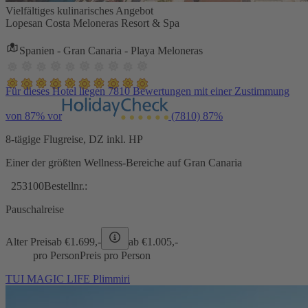
Vielfältiges kulinarisches Angebot
Lopesan Costa Meloneras Resort & Spa
Spanien - Gran Canaria - Playa Meloneras
Für dieses Hotel liegen 7810 Bewertungen mit einer Zustimmung
von 87% vor
(7810)
87%
8-tägige Flugreise, DZ inkl. HP
Einer der größten Wellness-Bereiche auf Gran Canaria
253100
Bestellnr.:
Pauschalreise
Alter Preis
ab €
1.699,-
ab €
1.005,-
pro Person
Preis pro Person
TUI MAGIC LIFE Plimmiri