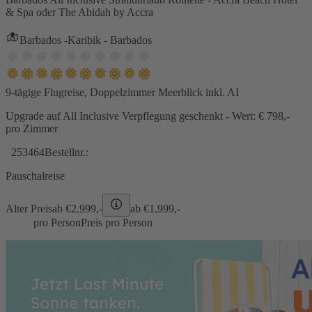
& Spa oder The Abidah by Accra
Barbados -Karibik - Barbados
9-tägige Flugreise, Doppelzimmer Meerblick inkl. AI
Upgrade auf All Inclusive Verpflegung geschenkt - Wert: € 798,-
pro Zimmer
253464
Bestellnr.:
Pauschalreise
Alter Preis
ab €
2.999,-
ab €
1.999,-
pro Person
Preis pro Person