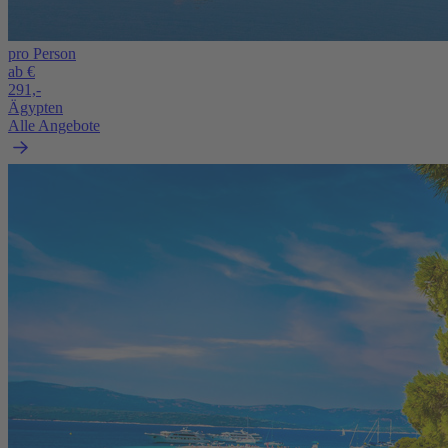
pro Person
ab €
291,-
Ägypten
Alle Angebote