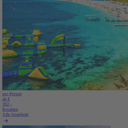
pro Person
ab €
302,-
Kroatien
Alle Angebote