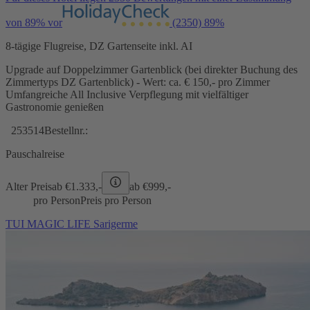
von 89% vor
(2350)
89%
8-tägige Flugreise, DZ Gartenseite inkl. AI
Upgrade auf Doppelzimmer Gartenblick (bei direkter Buchung des
Zimmertyps DZ Gartenblick) - Wert: ca. € 150,- pro Zimmer
Umfangreiche All Inclusive Verpflegung mit vielfältiger
Gastronomie genießen
253514
Bestellnr.:
Pauschalreise
Alter Preis
ab €
1.333,-
ab €
999,-
pro Person
Preis pro Person
TUI MAGIC LIFE Sarigerme