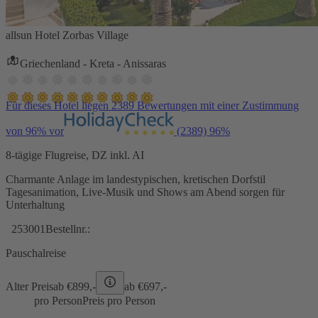
allsun Hotel Zorbas Village
Griechenland - Kreta - Anissaras
Für dieses Hotel liegen 2389 Bewertungen mit einer Zustimmung
von 96% vor
(2389)
96%
8-tägige Flugreise, DZ inkl. AI
Charmante Anlage im landestypischen, kretischen Dorfstil
Tagesanimation, Live-Musik und Shows am Abend sorgen für
Unterhaltung
253001
Bestellnr.:
Pauschalreise
Alter Preis
ab €
899,-
ab €
697,-
pro Person
Preis pro Person