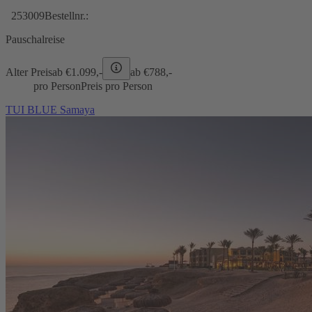
253009
Bestellnr.:
Pauschalreise
Alter Preis
ab €
1.099,-
ab €
788,-
pro Person
Preis pro Person
TUI BLUE Samaya