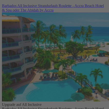
Barbados All Inclusive Strandurlaub Roulette - Accra Beach Hotel
& Spa oder The Abidah by Accra
Upgrade auf All Inclusive
Barbados All Inclusive Strandurlaub Roulette - Accra Beach Hotel