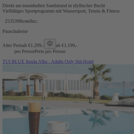
Direkt am traumhaften Sandstrand in idyllischer Bucht
Vielfältiges Sportprogramm mit Wassersport, Tennis & Fitness
253539
Bestellnr.:
Pauschalreise
Alter Preis
ab €
1.299,-
ab €
1.199,-
pro Person
Preis pro Person
TUI BLUE Insula Alba - Adults Only Stil-Hotel