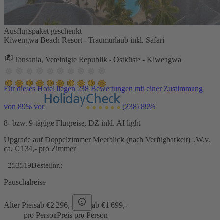
Ausflugspaket geschenkt
Kiwengwa Beach Resort - Traumurlaub inkl. Safari
Tansania, Vereinigte Republik - Ostküste - Kiwengwa
Für dieses Hotel liegen 238 Bewertungen mit einer Zustimmung
von 89% vor
(238)
89%
8- bzw. 9-tägige Flugreise, DZ inkl. AI light
Upgrade auf Doppelzimmer Meerblick (nach Verfügbarkeit) i.W.v.
ca. € 134,- pro Zimmer
253519
Bestellnr.:
Pauschalreise
Alter Preis
ab €
2.296,-
ab €
1.699,-
pro Person
Preis pro Person