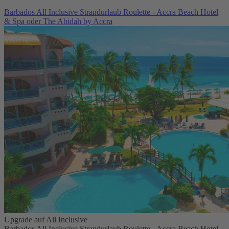
Barbados All Inclusive Strandurlaub Roulette - Accra Beach Hotel
& Spa oder The Abidah by Accra
Upgrade auf All Inclusive
Barbados All Inclusive Strandurlaub Roulette - Accra Beach Hotel