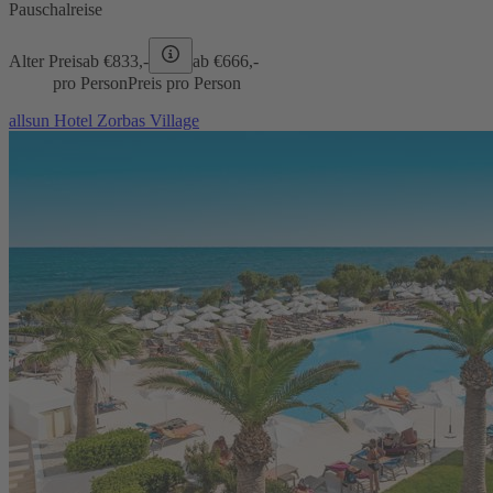
Pauschalreise
Alter Preis
ab €
833,-
ab €
666,-
pro Person
Preis pro Person
allsun Hotel Zorbas Village