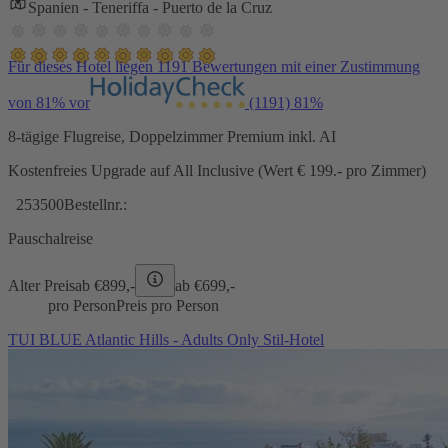
Spanien - Teneriffa - Puerto de la Cruz
Für dieses Hotel liegen 1191 Bewertungen mit einer Zustimmung
von 81% vor
(1191)
81%
8-tägige Flugreise, Doppelzimmer Premium inkl. AI
Kostenfreies Upgrade auf All Inclusive (Wert € 199.- pro Zimmer)
253500
Bestellnr.:
Pauschalreise
Alter Preis
ab €
899,-
ab €
699,-
pro Person
Preis pro Person
TUI BLUE Atlantic Hills - Adults Only Stil-Hotel