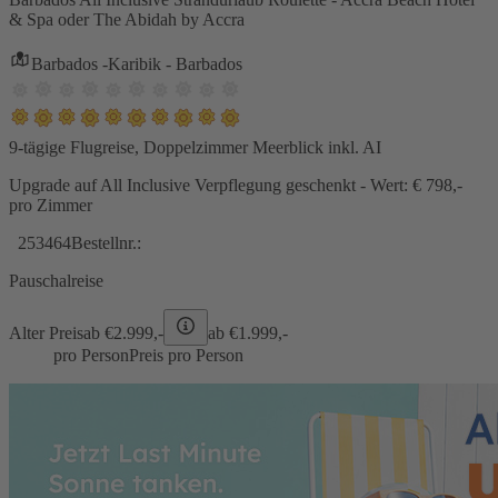
& Spa oder The Abidah by Accra
Barbados -Karibik - Barbados
9-tägige Flugreise, Doppelzimmer Meerblick inkl. AI
Upgrade auf All Inclusive Verpflegung geschenkt - Wert: € 798,-
pro Zimmer
253464
Bestellnr.:
Pauschalreise
Alter Preis
ab €
2.999,-
ab €
1.999,-
pro Person
Preis pro Person