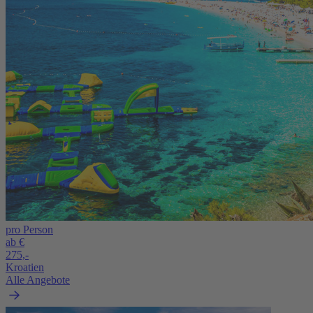
pro Person
ab €
275,-
Kroatien
Alle Angebote