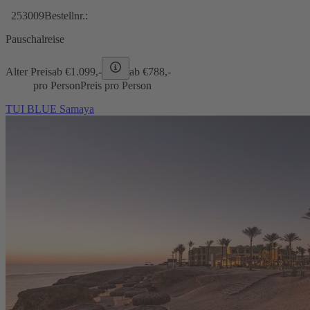
253009
Bestellnr.:
Pauschalreise
Alter Preis
ab €
1.099,-
ab €
788,-
pro Person
Preis pro Person
TUI BLUE Samaya