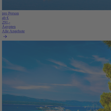
pro Person
ab €
291,-
Ägypten
Alle Angebote