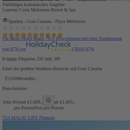
Vielfältiges kulinarisches Angebot
Lopesan Costa Meloneras Resort & Spa
Spanien - Gran Canaria - Playa Meloneras
Für dieses Hotel liegen 7816 Bewertungen mit einer Zustimmung
von 87% vor
(7816)
87%
8-tägige Flugreise, DZ inkl. HP
Einer der größten Wellness-Bereiche auf Gran Canaria
253100
Bestellnr.:
Pauschalreise
Alter Preis
ab €
1.699,-
ab €
1.005,-
pro Person
Preis pro Person
TUI MAGIC LIFE Plimmiri