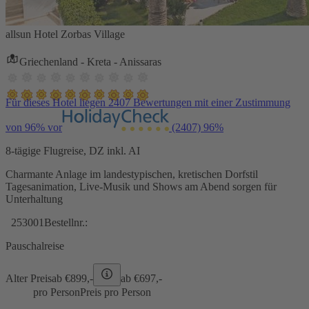
allsun Hotel Zorbas Village
Griechenland - Kreta - Anissaras
Für dieses Hotel liegen 2407 Bewertungen mit einer Zustimmung
von 96% vor
(2407)
96%
8-tägige Flugreise, DZ inkl. AI
Charmante Anlage im landestypischen, kretischen Dorfstil
Tagesanimation, Live-Musik und Shows am Abend sorgen für
Unterhaltung
253001
Bestellnr.:
Pauschalreise
Alter Preis
ab €
899,-
ab €
697,-
pro Person
Preis pro Person