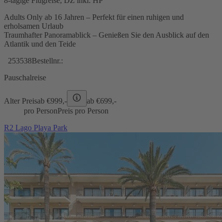
8-tägige Flugreise, DZ inkl. HP
Adults Only ab 16 Jahren – Perfekt für einen ruhigen und
erholsamen Urlaub
Traumhafter Panoramablick – Genießen Sie den Ausblick auf den
Atlantik und den Teide
253538
Bestellnr.:
Pauschalreise
Alter Preis
ab €
999,-
ab €
699,-
pro Person
Preis pro Person
R2 Lago Playa Park