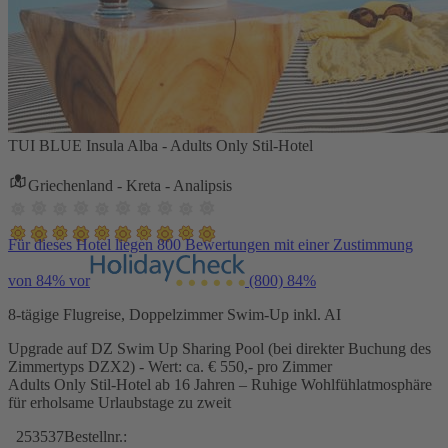
TUI BLUE Insula Alba - Adults Only Stil-Hotel
Griechenland - Kreta - Analipsis
Für dieses Hotel liegen 800 Bewertungen mit einer Zustimmung
von 84% vor
(800)
84%
8-tägige Flugreise, Doppelzimmer Swim-Up inkl. AI
Upgrade auf DZ Swim Up Sharing Pool (bei direkter Buchung des
Zimmertyps DZX2) - Wert: ca. € 550,- pro Zimmer
Adults Only Stil-Hotel ab 16 Jahren – Ruhige Wohlfühlatmosphäre
für erholsame Urlaubstage zu zweit
253537
Bestellnr.: