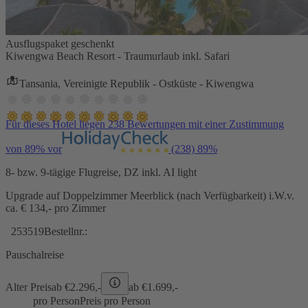
Ausflugspaket geschenkt
Kiwengwa Beach Resort - Traumurlaub inkl. Safari
Tansania, Vereinigte Republik - Ostküste - Kiwengwa
Für dieses Hotel liegen 238 Bewertungen mit einer Zustimmung
von 89% vor
(238)
89%
8- bzw. 9-tägige Flugreise, DZ inkl. AI light
Upgrade auf Doppelzimmer Meerblick (nach Verfügbarkeit) i.W.v.
ca. € 134,- pro Zimmer
253519
Bestellnr.:
Pauschalreise
Alter Preis
ab €
2.296,-
ab €
1.699,-
pro Person
Preis pro Person