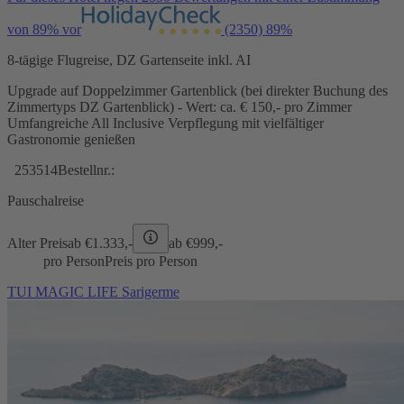
von 89% vor
(2350)
89%
8-tägige Flugreise, DZ Gartenseite inkl. AI
Upgrade auf Doppelzimmer Gartenblick (bei direkter Buchung des
Zimmertyps DZ Gartenblick) - Wert: ca. € 150,- pro Zimmer
Umfangreiche All Inclusive Verpflegung mit vielfältiger
Gastronomie genießen
253514
Bestellnr.:
Pauschalreise
Alter Preis
ab €
1.333,-
ab €
999,-
pro Person
Preis pro Person
TUI MAGIC LIFE Sarigerme