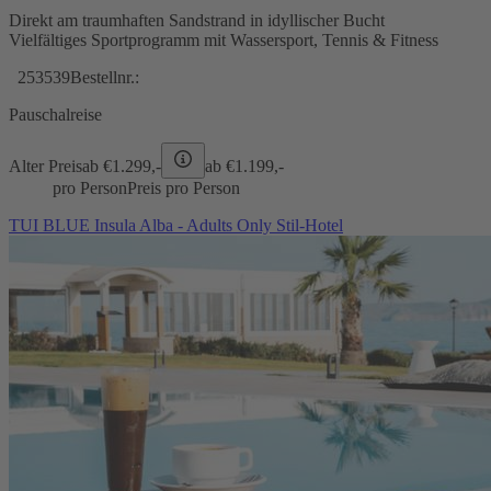
Direkt am traumhaften Sandstrand in idyllischer Bucht
Vielfältiges Sportprogramm mit Wassersport, Tennis & Fitness
253539
Bestellnr.:
Pauschalreise
Alter Preis
ab €
1.299,-
ab €
1.199,-
pro Person
Preis pro Person
TUI BLUE Insula Alba - Adults Only Stil-Hotel