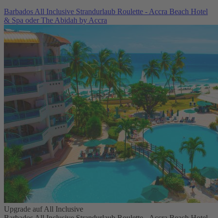
Barbados All Inclusive Strandurlaub Roulette - Accra Beach Hotel
& Spa oder The Abidah by Accra
Upgrade auf All Inclusive
Barbados All Inclusive Strandurlaub Roulette - Accra Beach Hotel