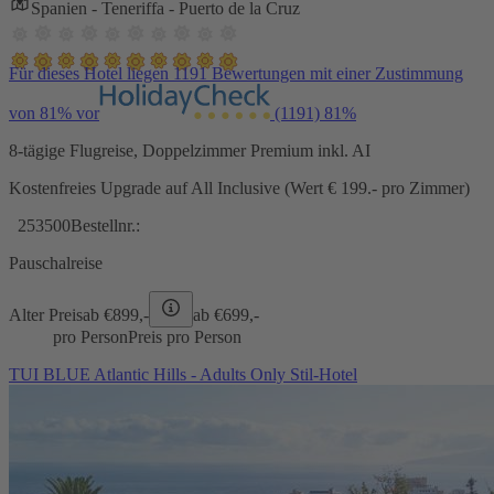
Spanien - Teneriffa - Puerto de la Cruz
Für dieses Hotel liegen 1191 Bewertungen mit einer Zustimmung
von 81% vor
(1191)
81%
8-tägige Flugreise, Doppelzimmer Premium inkl. AI
Kostenfreies Upgrade auf All Inclusive (Wert € 199.- pro Zimmer)
253500
Bestellnr.:
Pauschalreise
Alter Preis
ab €
899,-
ab €
699,-
pro Person
Preis pro Person
TUI BLUE Atlantic Hills - Adults Only Stil-Hotel