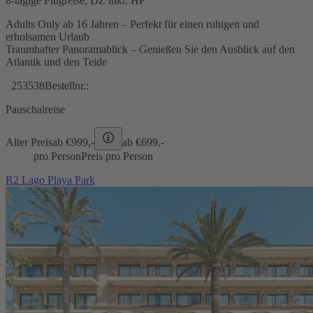
8-tägige Flugreise, DZ inkl. HP
Adults Only ab 16 Jahren – Perfekt für einen ruhigen und
erholsamen Urlaub
Traumhafter Panoramablick – Genießen Sie den Ausblick auf den
Atlantik und den Teide
253538
Bestellnr.:
Pauschalreise
Alter Preis
ab €
999,-
ab €
699,-
pro Person
Preis pro Person
R2 Lago Playa Park