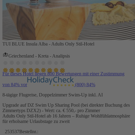
TUI BLUE Insula Alba - Adults Only Stil-Hotel
Griechenland - Kreta - Analipsis
Für dieses Hotel liegen 800 Bewertungen mit einer Zustimmung
von 84% vor
(800)
84%
8-tägige Flugreise, Doppelzimmer Swim-Up inkl. AI
Upgrade auf DZ Swim Up Sharing Pool (bei direkter Buchung des
Zimmertyps DZX2) - Wert: ca. € 550,- pro Zimmer
Adults Only Stil-Hotel ab 16 Jahren – Ruhige Wohlfühlatmosphäre
für erholsame Urlaubstage zu zweit
253537
Bestellnr.: