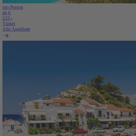
pro Person
ab €
233,-
Türkei
Alle Angebote