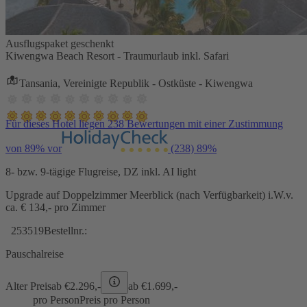
Ausflugspaket geschenkt
Kiwengwa Beach Resort - Traumurlaub inkl. Safari
Tansania, Vereinigte Republik - Ostküste - Kiwengwa
Für dieses Hotel liegen 238 Bewertungen mit einer Zustimmung
von 89% vor
(238)
89%
8- bzw. 9-tägige Flugreise, DZ inkl. AI light
Upgrade auf Doppelzimmer Meerblick (nach Verfügbarkeit) i.W.v.
ca. € 134,- pro Zimmer
253519
Bestellnr.:
Pauschalreise
Alter Preis
ab €
2.296,-
ab €
1.699,-
pro Person
Preis pro Person