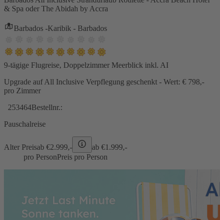
& Spa oder The Abidah by Accra
Barbados -Karibik - Barbados
9-tägige Flugreise, Doppelzimmer Meerblick inkl. AI
Upgrade auf All Inclusive Verpflegung geschenkt - Wert: € 798,-
pro Zimmer
253464
Bestellnr.:
Pauschalreise
Alter Preis
ab €
2.999,-
ab €
1.999,-
pro Person
Preis pro Person