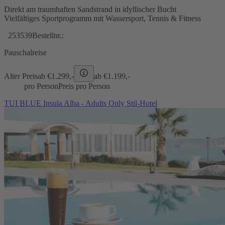
Direkt am traumhaften Sandstrand in idyllischer Bucht
Vielfältiges Sportprogramm mit Wassersport, Tennis & Fitness
253539
Bestellnr.:
Pauschalreise
Alter Preis
ab €
1.299,-
ab €
1.199,-
pro Person
Preis pro Person
TUI BLUE Insula Alba - Adults Only Stil-Hotel