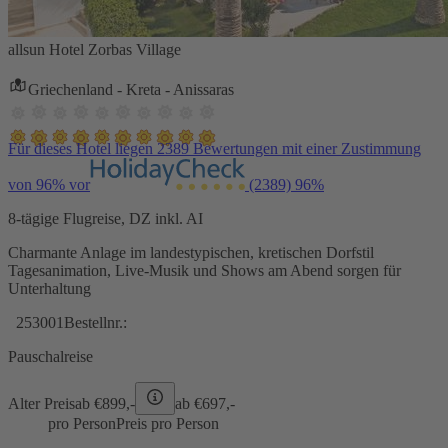
allsun Hotel Zorbas Village
Griechenland - Kreta - Anissaras
Für dieses Hotel liegen 2389 Bewertungen mit einer Zustimmung
von 96% vor
(2389)
96%
8-tägige Flugreise, DZ inkl. AI
Charmante Anlage im landestypischen, kretischen Dorfstil
Tagesanimation, Live-Musik und Shows am Abend sorgen für
Unterhaltung
253001
Bestellnr.:
Pauschalreise
Alter Preis
ab €
899,-
ab €
697,-
pro Person
Preis pro Person