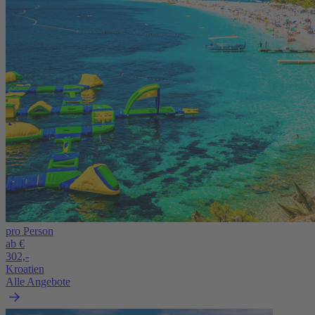
pro Person
ab €
302,-
Kroatien
Alle Angebote