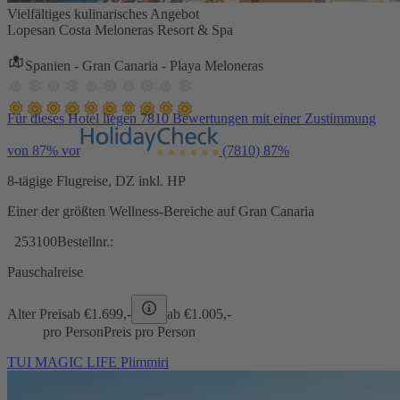
Vielfältiges kulinarisches Angebot
Lopesan Costa Meloneras Resort & Spa
Spanien - Gran Canaria - Playa Meloneras
Für dieses Hotel liegen 7810 Bewertungen mit einer Zustimmung
von 87% vor
(7810)
87%
8-tägige Flugreise, DZ inkl. HP
Einer der größten Wellness-Bereiche auf Gran Canaria
253100
Bestellnr.:
Pauschalreise
Alter Preis
ab €
1.699,-
ab €
1.005,-
pro Person
Preis pro Person
TUI MAGIC LIFE Plimmiri