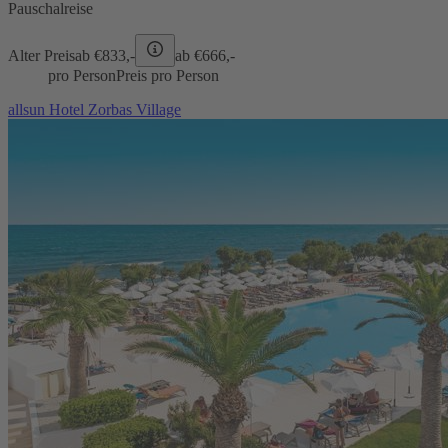
Pauschalreise
Alter Preis
ab €
833,-
ab €
666,-
pro Person
Preis pro Person
allsun Hotel Zorbas Village