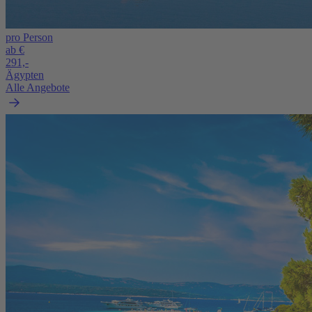
pro Person
ab €
291,-
Ägypten
Alle Angebote