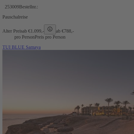
253009
Bestellnr.:
Pauschalreise
Alter Preis
ab €
1.099,-
ab €
788,-
pro Person
Preis pro Person
TUI BLUE Samaya