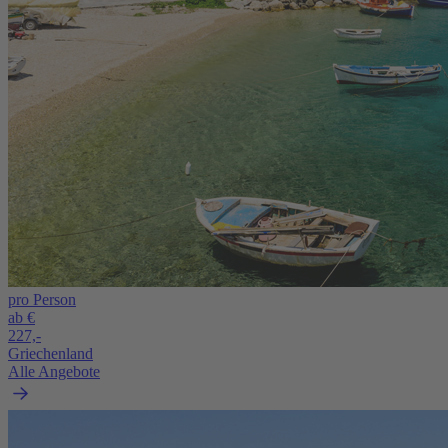
pro Person
ab €
227,-
Griechenland
Alle Angebote