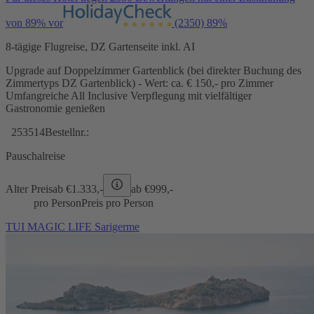
von 89% vor
(2350)
89%
8-tägige Flugreise, DZ Gartenseite inkl. AI
Upgrade auf Doppelzimmer Gartenblick (bei direkter Buchung des
Zimmertyps DZ Gartenblick) - Wert: ca. € 150,- pro Zimmer
Umfangreiche All Inclusive Verpflegung mit vielfältiger
Gastronomie genießen
253514
Bestellnr.:
Pauschalreise
Alter Preis
ab €
1.333,-
ab €
999,-
pro Person
Preis pro Person
TUI MAGIC LIFE Sarigerme