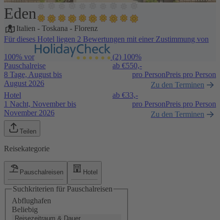
Eden
1 / 5
Italien
-
Toskana
-
Florenz
Für dieses Hotel liegen 2 Bewertungen mit einer Zustimmung von
100% vor
(2)
100%
Pauschalreise
ab €
550,-
8 Tage, August bis
pro Person
Preis pro Person
August 2026
Zu den Terminen
Hotel
ab €
33,-
1 Nacht, November bis
pro Person
Preis pro Person
November 2026
Zu den Terminen
Teilen
Reisekategorie
Pauschalreisen
Hotel
Suchkriterien für Pauschalreisen
Abflughafen
Beliebig
Reisezeitraum & Dauer