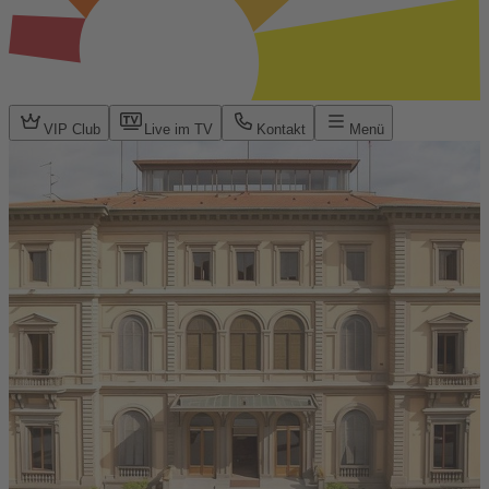
VIP Club
Live im TV
Kontakt
Menü