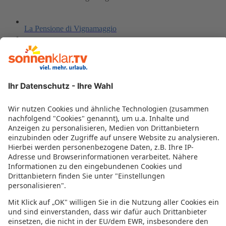
La Pensione di Vignamaggio
NH Firenze
Il Ciocco
Hotel Villa San Michele
Hotel Europa
Torrebianca Tuscany
Romantik Hotel Mulino Di Firenze
Boutique Hotel del Corso
Albergo Le Terme
Il Borgo di Villa Castelletti Country Hotel
Sangallo Park Hotel
Meridiana Country Hotel