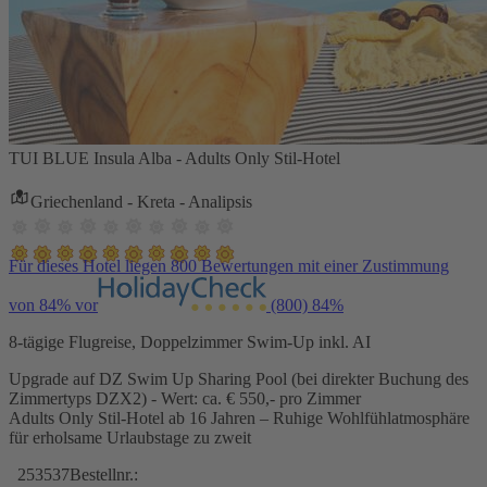
TUI BLUE Insula Alba - Adults Only Stil-Hotel
Griechenland - Kreta - Analipsis
Für dieses Hotel liegen 800 Bewertungen mit einer Zustimmung
von 84% vor
(800)
84%
8-tägige Flugreise, Doppelzimmer Swim-Up inkl. AI
Upgrade auf DZ Swim Up Sharing Pool (bei direkter Buchung des
Zimmertyps DZX2) - Wert: ca. € 550,- pro Zimmer
Adults Only Stil-Hotel ab 16 Jahren – Ruhige Wohlfühlatmosphäre
für erholsame Urlaubstage zu zweit
253537
Bestellnr.: