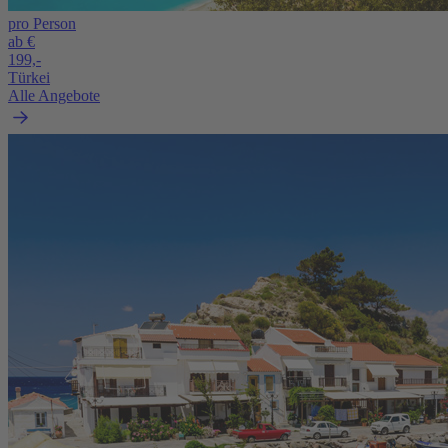
pro Person
ab €
199,-
Türkei
Alle Angebote