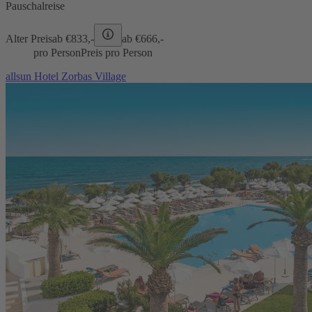
Pauschalreise
Alter Preis
ab €
833,-
ab €
666,-
pro Person
Preis pro Person
allsun Hotel Zorbas Village