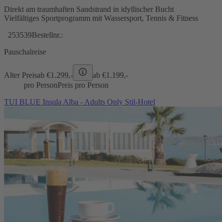
Direkt am traumhaften Sandstrand in idyllischer Bucht
Vielfältiges Sportprogramm mit Wassersport, Tennis & Fitness
253539
Bestellnr.:
Pauschalreise
Alter Preis
ab €
1.299,-
ab €
1.199,-
pro Person
Preis pro Person
TUI BLUE Insula Alba - Adults Only Stil-Hotel