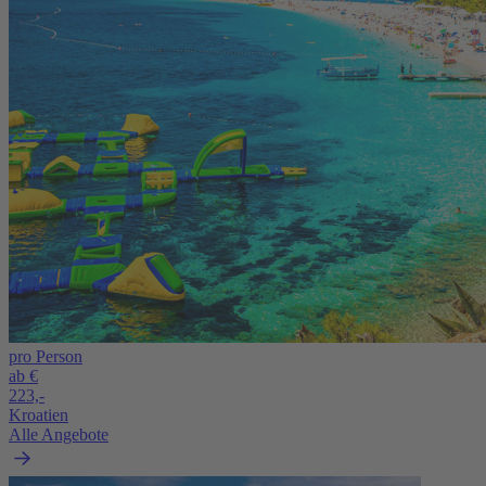
pro Person
ab €
223,-
Kroatien
Alle Angebote