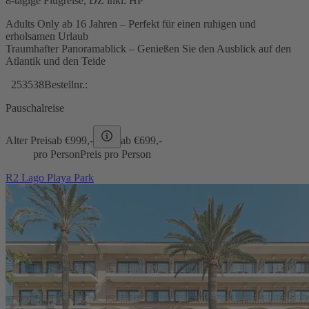
8-tägige Flugreise, DZ inkl. HP
Adults Only ab 16 Jahren – Perfekt für einen ruhigen und
erholsamen Urlaub
Traumhafter Panoramablick – Genießen Sie den Ausblick auf den
Atlantik und den Teide
253538
Bestellnr.:
Pauschalreise
Alter Preis
ab €
999,-
ab €
699,-
pro Person
Preis pro Person
R2 Lago Playa Park