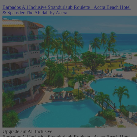
Barbados All Inclusive Strandurlaub Roulette - Accra Beach Hotel
& Spa oder The Abidah by Accra
Upgrade auf All Inclusive
Barbados All Inclusive Strandurlaub Roulette - Accra Beach Hotel