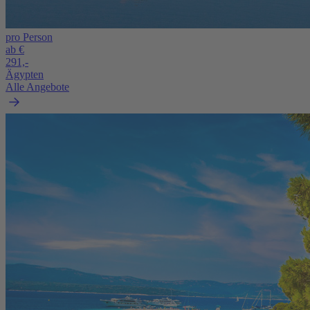
pro Person
ab €
291,-
Ägypten
Alle Angebote