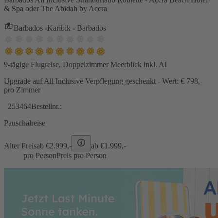
& Spa oder The Abidah by Accra
Barbados -Karibik - Barbados
9-tägige Flugreise, Doppelzimmer Meerblick inkl. AI
Upgrade auf All Inclusive Verpflegung geschenkt - Wert: € 798,-
pro Zimmer
253464
Bestellnr.:
Pauschalreise
Alter Preis
ab €
2.999,-
ab €
1.999,-
pro Person
Preis pro Person