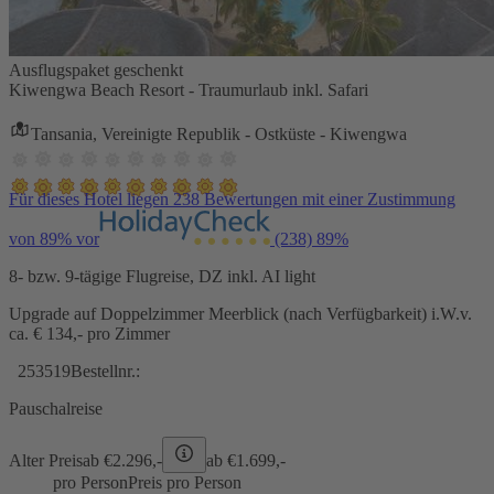
Ausflugspaket geschenkt
Kiwengwa Beach Resort - Traumurlaub inkl. Safari
Tansania, Vereinigte Republik - Ostküste - Kiwengwa
Für dieses Hotel liegen 238 Bewertungen mit einer Zustimmung
von 89% vor
(238)
89%
8- bzw. 9-tägige Flugreise, DZ inkl. AI light
Upgrade auf Doppelzimmer Meerblick (nach Verfügbarkeit) i.W.v.
ca. € 134,- pro Zimmer
253519
Bestellnr.:
Pauschalreise
Alter Preis
ab €
2.296,-
ab €
1.699,-
pro Person
Preis pro Person