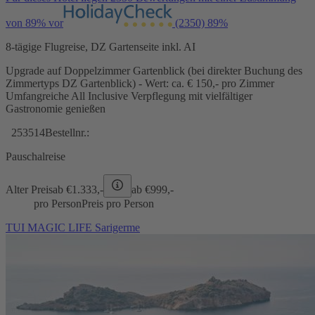
von 89% vor
(2350)
89%
8-tägige Flugreise, DZ Gartenseite inkl. AI
Upgrade auf Doppelzimmer Gartenblick (bei direkter Buchung des
Zimmertyps DZ Gartenblick) - Wert: ca. € 150,- pro Zimmer
Umfangreiche All Inclusive Verpflegung mit vielfältiger
Gastronomie genießen
253514
Bestellnr.:
Pauschalreise
Alter Preis
ab €
1.333,-
ab €
999,-
pro Person
Preis pro Person
TUI MAGIC LIFE Sarigerme