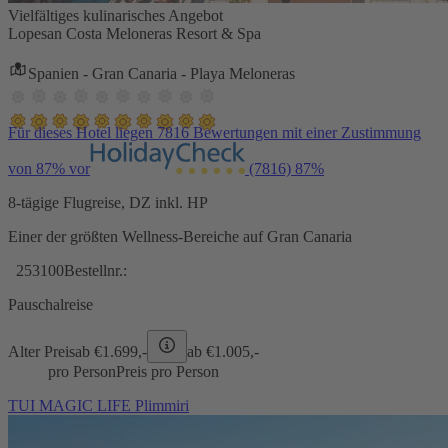
Vielfältiges kulinarisches Angebot
Lopesan Costa Meloneras Resort & Spa
Spanien - Gran Canaria - Playa Meloneras
Für dieses Hotel liegen 7816 Bewertungen mit einer Zustimmung
von 87% vor
(7816)
87%
8-tägige Flugreise, DZ inkl. HP
Einer der größten Wellness-Bereiche auf Gran Canaria
253100
Bestellnr.:
Pauschalreise
Alter Preis
ab €
1.699,-
ab €
1.005,-
pro Person
Preis pro Person
TUI MAGIC LIFE Plimmiri