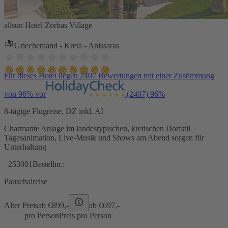
allsun Hotel Zorbas Village
Griechenland - Kreta - Anissaras
Für dieses Hotel liegen 2407 Bewertungen mit einer Zustimmung
von 96% vor
(2407)
96%
8-tägige Flugreise, DZ inkl. AI
Charmante Anlage im landestypischen, kretischen Dorfstil
Tagesanimation, Live-Musik und Shows am Abend sorgen für
Unterhaltung
253001
Bestellnr.:
Pauschalreise
Alter Preis
ab €
899,-
ab €
697,-
pro Person
Preis pro Person