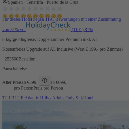
Spanien - Teneriffa - Puerto de la Cruz
Für dieses Hotel liegen 1191 Bewertungen mit einer Zustimmung
von 81% vor
(1191)
81%
8-tägige Flugreise, Doppelzimmer Premium inkl. AI
Kostenfreies Upgrade auf All Inclusive (Wert € 199.- pro Zimmer)
253500
Bestellnr.:
Pauschalreise
Alter Preis
ab €
899,-
ab €
699,-
pro Person
Preis pro Person
TUI BLUE Atlantic Hills - Adults Only Stil-Hotel