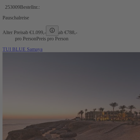
253009
Bestellnr.:
Pauschalreise
Alter Preis
ab €
1.099,-
ab €
788,-
pro Person
Preis pro Person
TUI BLUE Samaya