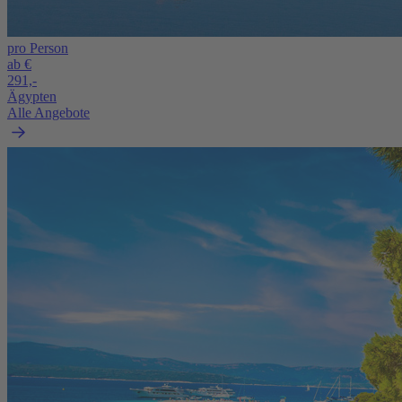
pro Person
ab €
291,-
Ägypten
Alle Angebote