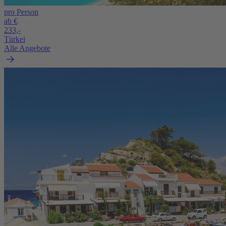
pro Person
ab €
233,-
Türkei
Alle Angebote