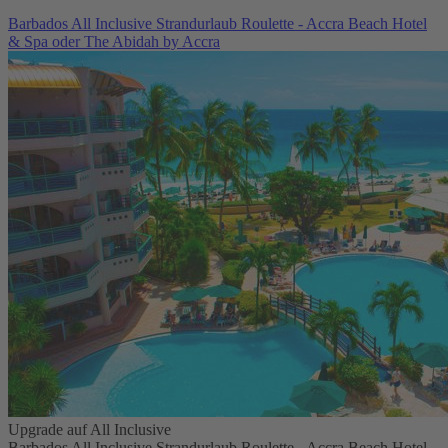
Barbados All Inclusive Strandurlaub Roulette - Accra Beach Hotel
& Spa oder The Abidah by Accra
Upgrade auf All Inclusive
Barbados All Inclusive Strandurlaub Roulette - Accra Beach Hotel