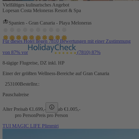
Vielfältiges kulinarisches Angebot
Lopesan Costa Meloneras Resort & Spa
Spanien - Gran Canaria - Playa Meloneras
Für dieses Hotel liegen 7810 Bewertungen mit einer Zustimmung
von 87% vor
(7810)
87%
8-tägige Flugreise, DZ inkl. HP
Einer der größten Wellness-Bereiche auf Gran Canaria
253100
Bestellnr.:
Pauschalreise
Alter Preis
ab €
1.699,-
ab €
1.005,-
pro Person
Preis pro Person
TUI MAGIC LIFE Plimmiri