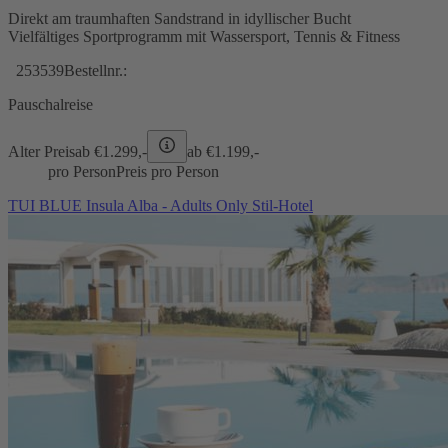
Direkt am traumhaften Sandstrand in idyllischer Bucht
Vielfältiges Sportprogramm mit Wassersport, Tennis & Fitness
253539
Bestellnr.:
Pauschalreise
Alter Preis
ab €
1.299,-
ab €
1.199,-
pro Person
Preis pro Person
TUI BLUE Insula Alba - Adults Only Stil-Hotel