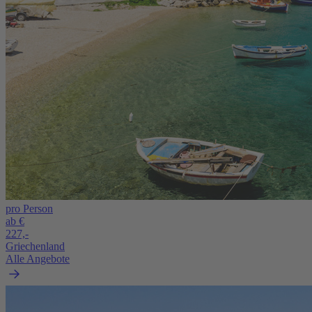
pro Person
ab €
227,-
Griechenland
Alle Angebote