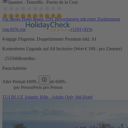
Spanien - Teneriffa - Puerto de la Cruz
Für dieses Hotel liegen 1191 Bewertungen mit einer Zustimmung
von 81% vor
(1191)
81%
8-tägige Flugreise, Doppelzimmer Premium inkl. AI
Kostenfreies Upgrade auf All Inclusive (Wert € 199.- pro Zimmer)
253500
Bestellnr.:
Pauschalreise
Alter Preis
ab €
899,-
ab €
699,-
pro Person
Preis pro Person
TUI BLUE Atlantic Hills - Adults Only Stil-Hotel