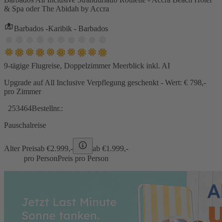
& Spa oder The Abidah by Accra
Barbados -Karibik - Barbados
9-tägige Flugreise, Doppelzimmer Meerblick inkl. AI
Upgrade auf All Inclusive Verpflegung geschenkt - Wert: € 798,-
pro Zimmer
253464
Bestellnr.:
Pauschalreise
Alter Preis
ab €
2.999,-
ab €
1.999,-
pro Person
Preis pro Person