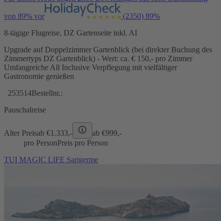
von 89% vor
(2350)
89%
8-tägige Flugreise, DZ Gartenseite inkl. AI
Upgrade auf Doppelzimmer Gartenblick (bei direkter Buchung des
Zimmertyps DZ Gartenblick) - Wert: ca. € 150,- pro Zimmer
Umfangreiche All Inclusive Verpflegung mit vielfältiger
Gastronomie genießen
253514
Bestellnr.:
Pauschalreise
Alter Preis
ab €
1.333,-
ab €
999,-
pro Person
Preis pro Person
TUI MAGIC LIFE Sarigerme