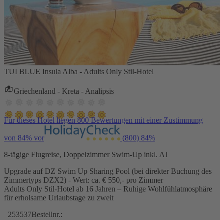
TUI BLUE Insula Alba - Adults Only Stil-Hotel
Griechenland - Kreta - Analipsis
Für dieses Hotel liegen 800 Bewertungen mit einer Zustimmung
von 84% vor
(800)
84%
8-tägige Flugreise, Doppelzimmer Swim-Up inkl. AI
Upgrade auf DZ Swim Up Sharing Pool (bei direkter Buchung des
Zimmertyps DZX2) - Wert: ca. € 550,- pro Zimmer
Adults Only Stil-Hotel ab 16 Jahren – Ruhige Wohlfühlatmosphäre
für erholsame Urlaubstage zu zweit
253537
Bestellnr.: