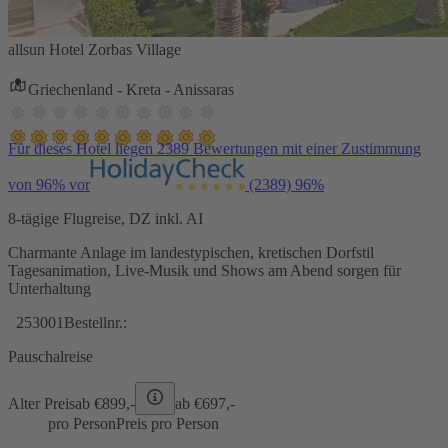
allsun Hotel Zorbas Village
Griechenland - Kreta - Anissaras
Für dieses Hotel liegen 2389 Bewertungen mit einer Zustimmung
von 96% vor
(2389)
96%
8-tägige Flugreise, DZ inkl. AI
Charmante Anlage im landestypischen, kretischen Dorfstil
Tagesanimation, Live-Musik und Shows am Abend sorgen für
Unterhaltung
253001
Bestellnr.:
Pauschalreise
Alter Preis
ab €
899,-
ab €
697,-
pro Person
Preis pro Person