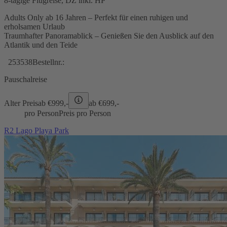
8-tägige Flugreise, DZ inkl. HP
Adults Only ab 16 Jahren – Perfekt für einen ruhigen und
erholsamen Urlaub
Traumhafter Panoramablick – Genießen Sie den Ausblick auf den
Atlantik und den Teide
253538
Bestellnr.:
Pauschalreise
Alter Preis
ab €
999,-
ab €
699,-
pro Person
Preis pro Person
R2 Lago Playa Park