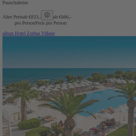
Pauschalreise
Alter Preis
ab €
833,-
ab €
666,-
pro Person
Preis pro Person
allsun Hotel Zorbas Village