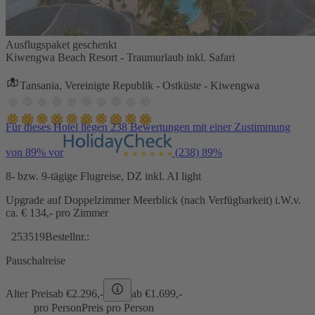
Ausflugspaket geschenkt
Kiwengwa Beach Resort - Traumurlaub inkl. Safari
Tansania, Vereinigte Republik - Ostküste - Kiwengwa
Für dieses Hotel liegen 238 Bewertungen mit einer Zustimmung
von 89% vor
(238)
89%
8- bzw. 9-tägige Flugreise, DZ inkl. AI light
Upgrade auf Doppelzimmer Meerblick (nach Verfügbarkeit) i.W.v.
ca. € 134,- pro Zimmer
253519
Bestellnr.:
Pauschalreise
Alter Preis
ab €
2.296,-
ab €
1.699,-
pro Person
Preis pro Person