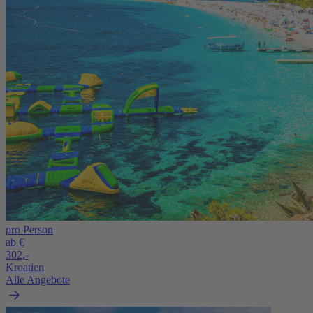
pro Person
ab €
302,-
Kroatien
Alle Angebote