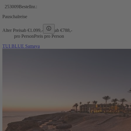
253009
Bestellnr.:
Pauschalreise
Alter Preis
ab €
1.099,-
ab €
788,-
pro Person
Preis pro Person
TUI BLUE Samaya