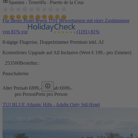
Spanien - Teneriffa - Puerto de la Cruz
Für dieses Hotel liegen 1191 Bewertungen mit einer Zustimmung
von 81% vor
(1191)
81%
8-tägige Flugreise, Doppelzimmer Premium inkl. AI
Kostenfreies Upgrade auf All Inclusive (Wert € 199.- pro Zimmer)
253500
Bestellnr.:
Pauschalreise
Alter Preis
ab €
899,-
ab €
699,-
pro Person
Preis pro Person
TUI BLUE Atlantic Hills - Adults Only Stil-Hotel