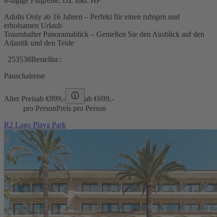
8-tägige Flugreise, DZ inkl. HP
Adults Only ab 16 Jahren – Perfekt für einen ruhigen und
erholsamen Urlaub
Traumhafter Panoramablick – Genießen Sie den Ausblick auf den
Atlantik und den Teide
253538
Bestellnr.:
Pauschalreise
Alter Preis
ab €
999,-
ab €
699,-
pro Person
Preis pro Person
R2 Lago Playa Park