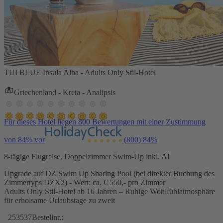
TUI BLUE Insula Alba - Adults Only Stil-Hotel
Griechenland - Kreta - Analipsis
Für dieses Hotel liegen 800 Bewertungen mit einer Zustimmung
von 84% vor
(800)
84%
8-tägige Flugreise, Doppelzimmer Swim-Up inkl. AI
Upgrade auf DZ Swim Up Sharing Pool (bei direkter Buchung des
Zimmertyps DZX2) - Wert: ca. € 550,- pro Zimmer
Adults Only Stil-Hotel ab 16 Jahren – Ruhige Wohlfühlatmosphäre
für erholsame Urlaubstage zu zweit
253537
Bestellnr.: