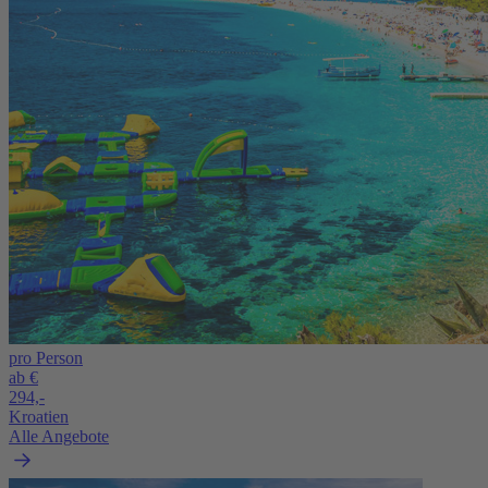
pro Person
ab €
294,-
Kroatien
Alle Angebote