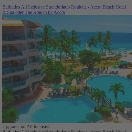
Barbados All Inclusive Strandurlaub Roulette - Accra Beach Hotel
& Spa oder The Abidah by Accra
Upgrade auf All Inclusive
Barbados All Inclusive Strandurlaub Roulette - Accra Beach Hotel