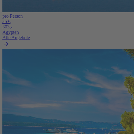
pro Person
ab €
303,-
Ägypten
Alle Angebote