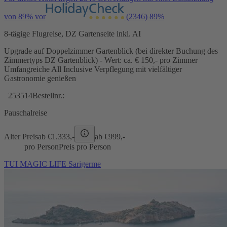
von 89% vor
(2346)
89%
8-tägige Flugreise, DZ Gartenseite inkl. AI
Upgrade auf Doppelzimmer Gartenblick (bei direkter Buchung des
Zimmertyps DZ Gartenblick) - Wert: ca. € 150,- pro Zimmer
Umfangreiche All Inclusive Verpflegung mit vielfältiger
Gastronomie genießen
253514
Bestellnr.:
Pauschalreise
Alter Preis
ab €
1.333,-
ab €
999,-
pro Person
Preis pro Person
TUI MAGIC LIFE Sarigerme