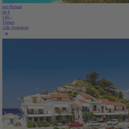
pro Person
ab €
145,-
Türkei
Alle Angebote