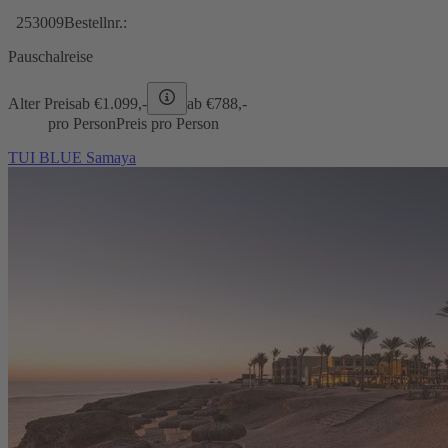
253009
Bestellnr.:
Pauschalreise
Alter Preis
ab €
1.099,-
ab €
788,-
pro Person
Preis pro Person
TUI BLUE Samaya