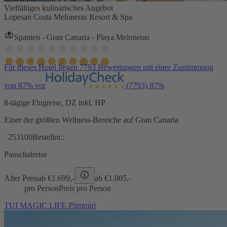
Vielfältiges kulinarisches Angebot
Lopesan Costa Meloneras Resort & Spa
Spanien - Gran Canaria - Playa Meloneras
Für dieses Hotel liegen 7793 Bewertungen mit einer Zustimmung
von 87% vor
(7793)
87%
8-tägige Flugreise, DZ inkl. HP
Einer der größten Wellness-Bereiche auf Gran Canaria
253100
Bestellnr.:
Pauschalreise
Alter Preis
ab €
1.699,-
ab €
1.005,-
pro Person
Preis pro Person
TUI MAGIC LIFE Plimmiri