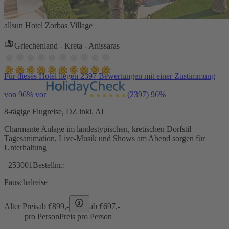
allsun Hotel Zorbas Village
Griechenland - Kreta - Anissaras
Für dieses Hotel liegen 2397 Bewertungen mit einer Zustimmung
von 96% vor
(2397)
96%
8-tägige Flugreise, DZ inkl. AI
Charmante Anlage im landestypischen, kretischen Dorfstil
Tagesanimation, Live-Musik und Shows am Abend sorgen für
Unterhaltung
253001
Bestellnr.:
Pauschalreise
Alter Preis
ab €
899,-
ab €
697,-
pro Person
Preis pro Person