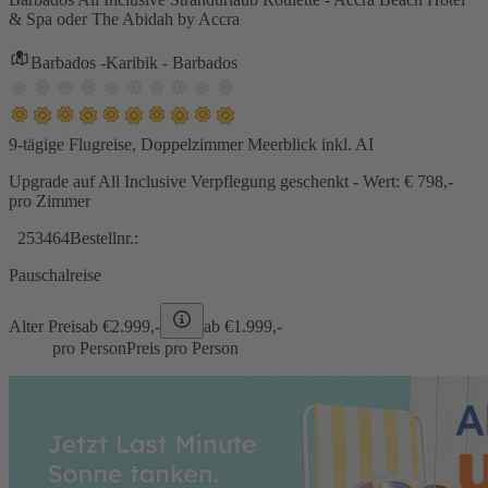
& Spa oder The Abidah by Accra
Barbados -Karibik - Barbados
9-tägige Flugreise, Doppelzimmer Meerblick inkl. AI
Upgrade auf All Inclusive Verpflegung geschenkt - Wert: € 798,-
pro Zimmer
253464
Bestellnr.:
Pauschalreise
Alter Preis
ab €
2.999,-
ab €
1.999,-
pro Person
Preis pro Person