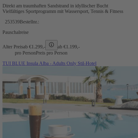
Direkt am traumhaften Sandstrand in idyllischer Bucht
Vielfältiges Sportprogramm mit Wassersport, Tennis & Fitness
253539
Bestellnr.:
Pauschalreise
Alter Preis
ab €
1.299,-
ab €
1.199,-
pro Person
Preis pro Person
TUI BLUE Insula Alba - Adults Only Stil-Hotel