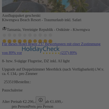
Ausflugspaket geschenkt
Kiwengwa Beach Resort - Traumurlaub inkl. Safari
Tansania, Vereinigte Republik - Ostküste - Kiwengwa
Für dieses Hotel liegen 237 Bewertungen mit einer Zustimmung
von 89% vor
(237)
89%
8- bzw. 9-tägige Flugreise, DZ inkl. AI light
Upgrade auf Doppelzimmer Meerblick (nach Verfügbarkeit) i.W.v.
ca. € 134,- pro Zimmer
253519
Bestellnr.:
Pauschalreise
Alter Preis
ab €
2.296,-
ab €
1.699,-
pro Person
Preis pro Person