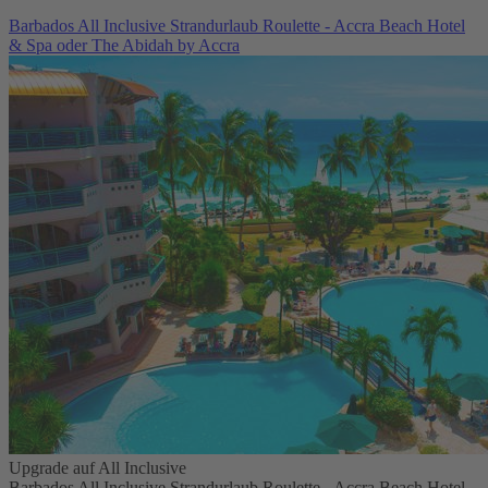
Barbados All Inclusive Strandurlaub Roulette - Accra Beach Hotel
& Spa oder The Abidah by Accra
Upgrade auf All Inclusive
Barbados All Inclusive Strandurlaub Roulette - Accra Beach Hotel