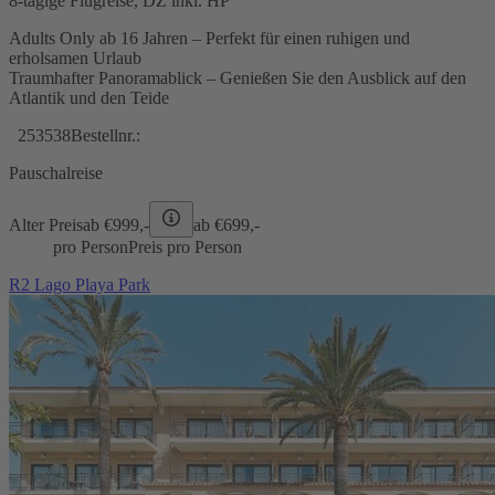
8-tägige Flugreise, DZ inkl. HP
Adults Only ab 16 Jahren – Perfekt für einen ruhigen und
erholsamen Urlaub
Traumhafter Panoramablick – Genießen Sie den Ausblick auf den
Atlantik und den Teide
253538
Bestellnr.:
Pauschalreise
Alter Preis
ab €
999,-
ab €
699,-
pro Person
Preis pro Person
R2 Lago Playa Park