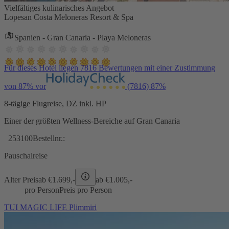
Vielfältiges kulinarisches Angebot
Lopesan Costa Meloneras Resort & Spa
Spanien - Gran Canaria - Playa Meloneras
Für dieses Hotel liegen 7816 Bewertungen mit einer Zustimmung
von 87% vor
(7816)
87%
8-tägige Flugreise, DZ inkl. HP
Einer der größten Wellness-Bereiche auf Gran Canaria
253100
Bestellnr.:
Pauschalreise
Alter Preis
ab €
1.699,-
ab €
1.005,-
pro Person
Preis pro Person
TUI MAGIC LIFE Plimmiri