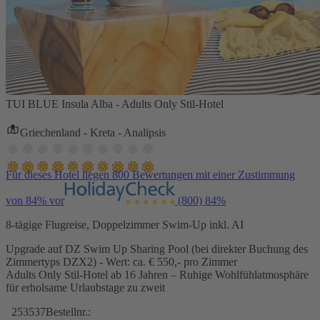
TUI BLUE Insula Alba - Adults Only Stil-Hotel
Griechenland - Kreta - Analipsis
Für dieses Hotel liegen 800 Bewertungen mit einer Zustimmung
von 84% vor
(800)
84%
8-tägige Flugreise, Doppelzimmer Swim-Up inkl. AI
Upgrade auf DZ Swim Up Sharing Pool (bei direkter Buchung des
Zimmertyps DZX2) - Wert: ca. € 550,- pro Zimmer
Adults Only Stil-Hotel ab 16 Jahren – Ruhige Wohlfühlatmosphäre
für erholsame Urlaubstage zu zweit
253537
Bestellnr.: