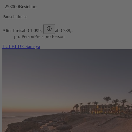
253009
Bestellnr.:
Pauschalreise
Alter Preis
ab €
1.099,-
ab €
788,-
pro Person
Preis pro Person
TUI BLUE Samaya