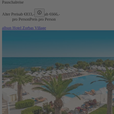
Pauschalreise
Alter Preis
ab €
833,-
ab €
666,-
pro Person
Preis pro Person
allsun Hotel Zorbas Village