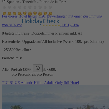
Spanien - Teneriffa - Puerto de la Cruz
Für dieses Hotel liegen 1191 Bewertungen mit einer Zustimmung
von 81% vor
(1191)
81%
8-tägige Flugreise, Doppelzimmer Premium inkl. AI
Kostenfreies Upgrade auf All Inclusive (Wert € 199.- pro Zimmer)
253500
Bestellnr.:
Pauschalreise
Alter Preis
ab €
899,-
ab €
699,-
pro Person
Preis pro Person
TUI BLUE Atlantic Hills - Adults Only Stil-Hotel