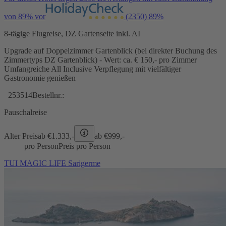
von 89% vor
(2350)
89%
8-tägige Flugreise, DZ Gartenseite inkl. AI
Upgrade auf Doppelzimmer Gartenblick (bei direkter Buchung des
Zimmertyps DZ Gartenblick) - Wert: ca. € 150,- pro Zimmer
Umfangreiche All Inclusive Verpflegung mit vielfältiger
Gastronomie genießen
253514
Bestellnr.:
Pauschalreise
Alter Preis
ab €
1.333,-
ab €
999,-
pro Person
Preis pro Person
TUI MAGIC LIFE Sarigerme