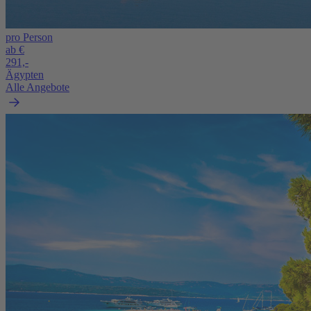
pro Person
ab €
291,-
Ägypten
Alle Angebote