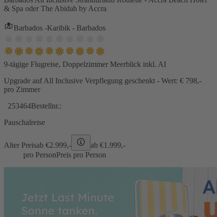
& Spa oder The Abidah by Accra
Barbados -Karibik - Barbados
9-tägige Flugreise, Doppelzimmer Meerblick inkl. AI
Upgrade auf All Inclusive Verpflegung geschenkt - Wert: € 798,-
pro Zimmer
253464
Bestellnr.:
Pauschalreise
Alter Preis
ab €
2.999,-
ab €
1.999,-
pro Person
Preis pro Person