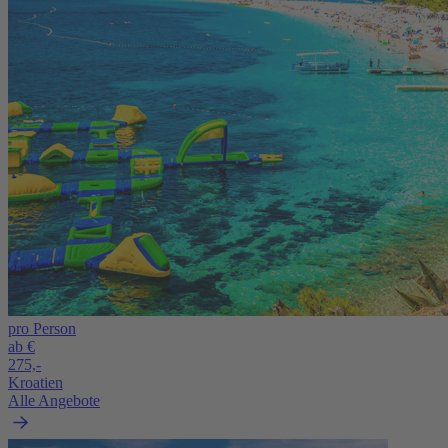
pro Person
ab €
275,-
Kroatien
Alle Angebote