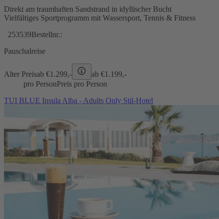
Direkt am traumhaften Sandstrand in idyllischer Bucht
Vielfältiges Sportprogramm mit Wassersport, Tennis & Fitness
253539
Bestellnr.:
Pauschalreise
Alter Preis
ab €
1.299,-
ab €
1.199,-
pro Person
Preis pro Person
TUI BLUE Insula Alba - Adults Only Stil-Hotel