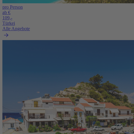
pro Person
ab €
109,-
Türkei
Alle Angebote