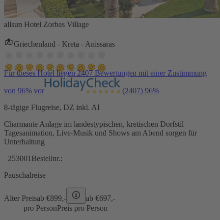
allsun Hotel Zorbas Village
Griechenland - Kreta - Anissaras
Für dieses Hotel liegen 2407 Bewertungen mit einer Zustimmung
von 96% vor
(2407)
96%
8-tägige Flugreise, DZ inkl. AI
Charmante Anlage im landestypischen, kretischen Dorfstil
Tagesanimation, Live-Musik und Shows am Abend sorgen für
Unterhaltung
253001
Bestellnr.:
Pauschalreise
Alter Preis
ab €
899,-
ab €
697,-
pro Person
Preis pro Person