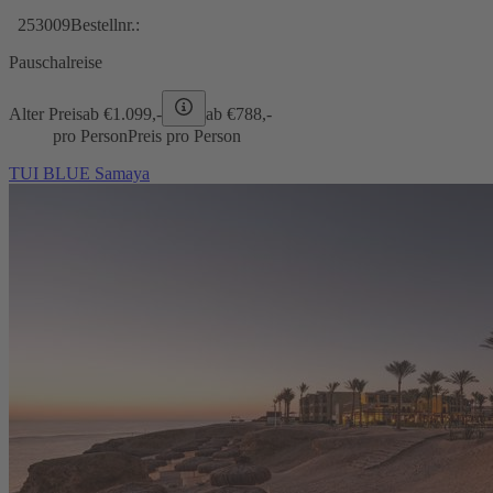
253009
Bestellnr.:
Pauschalreise
Alter Preis
ab €
1.099,-
ab €
788,-
pro Person
Preis pro Person
TUI BLUE Samaya