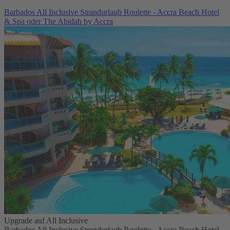
Barbados All Inclusive Strandurlaub Roulette - Accra Beach Hotel
& Spa oder The Abidah by Accra
Upgrade auf All Inclusive
Barbados All Inclusive Strandurlaub Roulette - Accra Beach Hotel