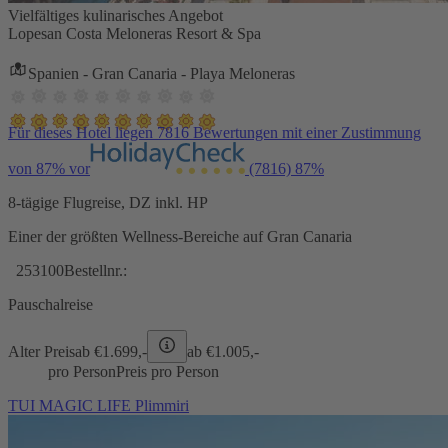
Vielfältiges kulinarisches Angebot
Lopesan Costa Meloneras Resort & Spa
Spanien - Gran Canaria - Playa Meloneras
Für dieses Hotel liegen 7816 Bewertungen mit einer Zustimmung
von 87% vor
(7816)
87%
8-tägige Flugreise, DZ inkl. HP
Einer der größten Wellness-Bereiche auf Gran Canaria
253100
Bestellnr.:
Pauschalreise
Alter Preis
ab €
1.699,-
ab €
1.005,-
pro Person
Preis pro Person
TUI MAGIC LIFE Plimmiri