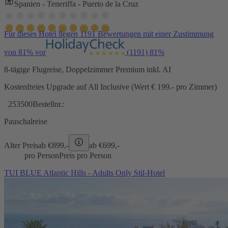
Spanien - Teneriffa - Puerto de la Cruz
Für dieses Hotel liegen 1191 Bewertungen mit einer Zustimmung
von 81% vor
(1191)
81%
8-tägige Flugreise, Doppelzimmer Premium inkl. AI
Kostenfreies Upgrade auf All Inclusive (Wert € 199.- pro Zimmer)
253500
Bestellnr.:
Pauschalreise
Alter Preis
ab €
899,-
ab €
699,-
pro Person
Preis pro Person
TUI BLUE Atlantic Hills - Adults Only Stil-Hotel