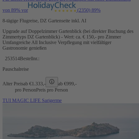
von 89% vor
(2350)
89%
8-tägige Flugreise, DZ Gartenseite inkl. AI
Upgrade auf Doppelzimmer Gartenblick (bei direkter Buchung des
Zimmertyps DZ Gartenblick) - Wert: ca. € 150,- pro Zimmer
Umfangreiche All Inclusive Verpflegung mit vielfältiger
Gastronomie genießen
253514
Bestellnr.:
Pauschalreise
Alter Preis
ab €
1.333,-
ab €
999,-
pro Person
Preis pro Person
TUI MAGIC LIFE Sarigerme