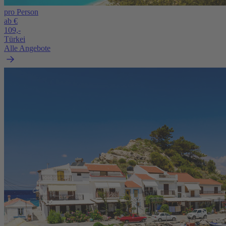
pro Person
ab €
109,-
Türkei
Alle Angebote