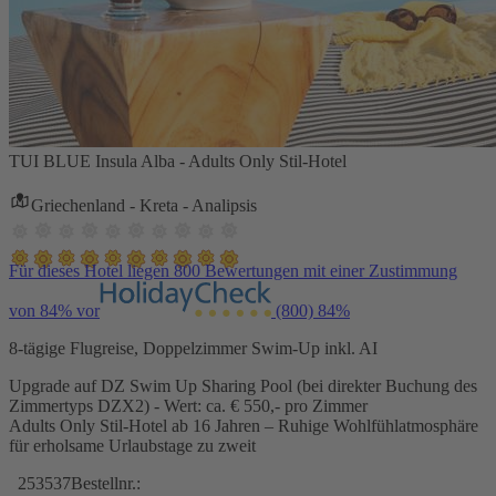
TUI BLUE Insula Alba - Adults Only Stil-Hotel
Griechenland - Kreta - Analipsis
Für dieses Hotel liegen 800 Bewertungen mit einer Zustimmung
von 84% vor
(800)
84%
8-tägige Flugreise, Doppelzimmer Swim-Up inkl. AI
Upgrade auf DZ Swim Up Sharing Pool (bei direkter Buchung des
Zimmertyps DZX2) - Wert: ca. € 550,- pro Zimmer
Adults Only Stil-Hotel ab 16 Jahren – Ruhige Wohlfühlatmosphäre
für erholsame Urlaubstage zu zweit
253537
Bestellnr.: