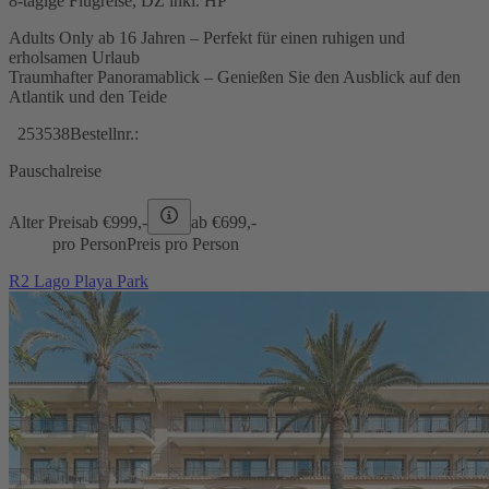
8-tägige Flugreise, DZ inkl. HP
Adults Only ab 16 Jahren – Perfekt für einen ruhigen und
erholsamen Urlaub
Traumhafter Panoramablick – Genießen Sie den Ausblick auf den
Atlantik und den Teide
253538
Bestellnr.:
Pauschalreise
Alter Preis
ab €
999,-
ab €
699,-
pro Person
Preis pro Person
R2 Lago Playa Park