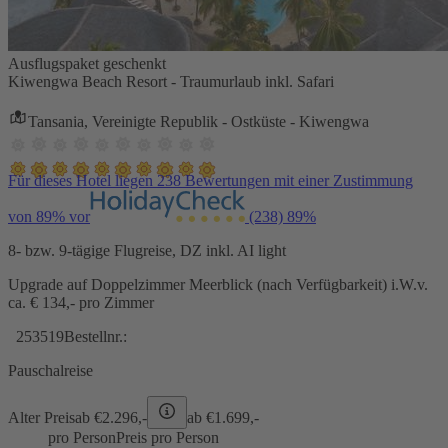
Ausflugspaket geschenkt
Kiwengwa Beach Resort - Traumurlaub inkl. Safari
Tansania, Vereinigte Republik - Ostküste - Kiwengwa
Für dieses Hotel liegen 238 Bewertungen mit einer Zustimmung
von 89% vor
(238)
89%
8- bzw. 9-tägige Flugreise, DZ inkl. AI light
Upgrade auf Doppelzimmer Meerblick (nach Verfügbarkeit) i.W.v.
ca. € 134,- pro Zimmer
253519
Bestellnr.:
Pauschalreise
Alter Preis
ab €
2.296,-
ab €
1.699,-
pro Person
Preis pro Person