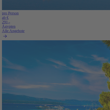
pro Person
ab €
291,-
Ägypten
Alle Angebote