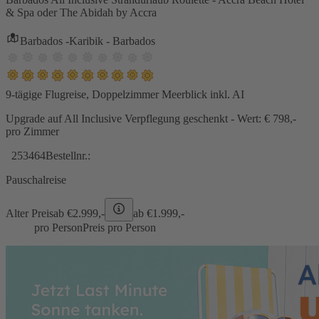
& Spa oder The Abidah by Accra
Barbados -Karibik - Barbados
9-tägige Flugreise, Doppelzimmer Meerblick inkl. AI
Upgrade auf All Inclusive Verpflegung geschenkt - Wert: € 798,-
pro Zimmer
253464
Bestellnr.:
Pauschalreise
Alter Preis
ab €
2.999,-
ab €
1.999,-
pro Person
Preis pro Person