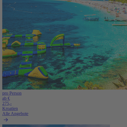
pro Person
ab €
275,-
Kroatien
Alle Angebote