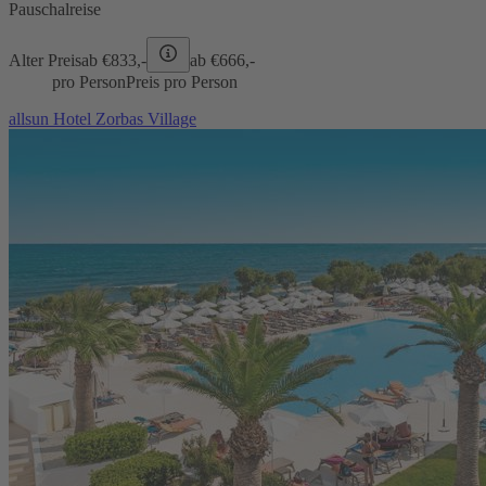
Pauschalreise
Alter Preis
ab €
833,-
ab €
666,-
pro Person
Preis pro Person
allsun Hotel Zorbas Village