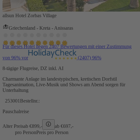
allsun Hotel Zorbas Village
Griechenland - Kreta - Anissaras
Für dieses Hotel liegen 2407 Bewertungen mit einer Zustimmung
von 96% vor
(2407)
96%
8-tägige Flugreise, DZ inkl. AI
Charmante Anlage im landestypischen, kretischen Dorfstil
Tagesanimation, Live-Musik und Shows am Abend sorgen für
Unterhaltung
253001
Bestellnr.:
Pauschalreise
Alter Preis
ab €
899,-
ab €
697,-
pro Person
Preis pro Person