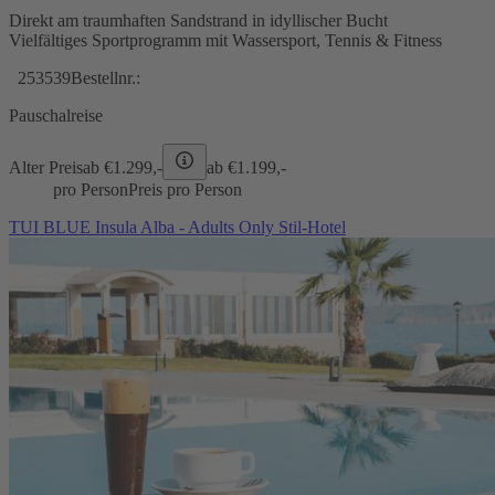
Direkt am traumhaften Sandstrand in idyllischer Bucht
Vielfältiges Sportprogramm mit Wassersport, Tennis & Fitness
253539
Bestellnr.:
Pauschalreise
Alter Preis
ab €
1.299,-
ab €
1.199,-
pro Person
Preis pro Person
TUI BLUE Insula Alba - Adults Only Stil-Hotel