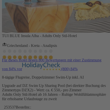
TUI BLUE Insula Alba - Adults Only Stil-Hotel
Griechenland - Kreta - Analipsis
Für dieses Hotel liegen 800 Bewertungen mit einer Zustimmung
von 84% vor
(800)
84%
8-tägige Flugreise, Doppelzimmer Swim-Up inkl. AI
Upgrade auf DZ Swim Up Sharing Pool (bei direkter Buchung des
Zimmertyps DZX2) - Wert: ca. € 550,- pro Zimmer
Adults Only Stil-Hotel ab 16 Jahren – Ruhige Wohlfühlatmosphäre
für erholsame Urlaubstage zu zweit
253537
Bestellnr.: