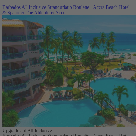
Barbados All Inclusive Strandurlaub Roulette - Accra Beach Hotel
& Spa oder The Abidah by Accra
Upgrade auf All Inclusive
Barbados All Inclusive Strandurlaub Roulette - Accra Beach Hotel