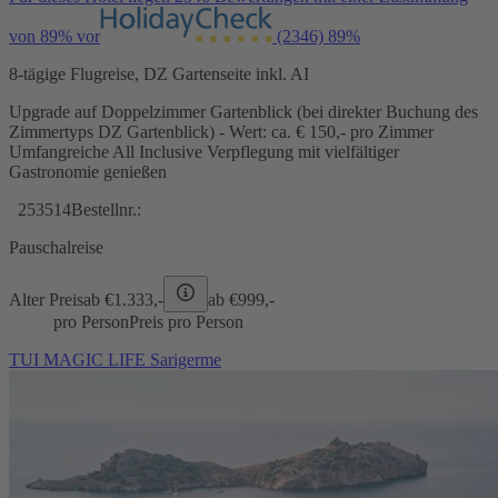
von 89% vor
(2346)
89%
8-tägige Flugreise, DZ Gartenseite inkl. AI
Upgrade auf Doppelzimmer Gartenblick (bei direkter Buchung des
Zimmertyps DZ Gartenblick) - Wert: ca. € 150,- pro Zimmer
Umfangreiche All Inclusive Verpflegung mit vielfältiger
Gastronomie genießen
253514
Bestellnr.:
Pauschalreise
Alter Preis
ab €
1.333,-
ab €
999,-
pro Person
Preis pro Person
TUI MAGIC LIFE Sarigerme