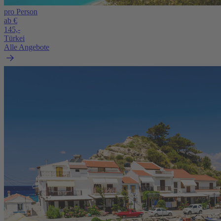
pro Person
ab €
145,-
Türkei
Alle Angebote