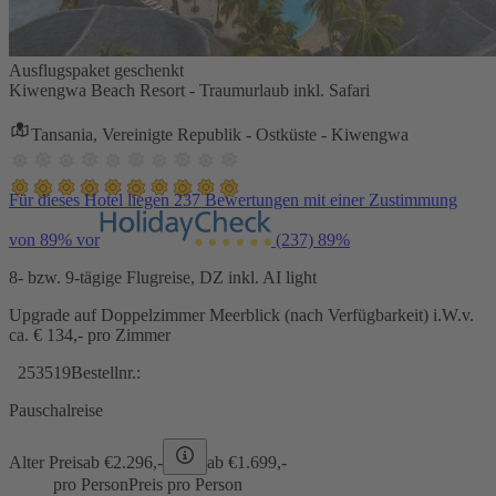
Ausflugspaket geschenkt
Kiwengwa Beach Resort - Traumurlaub inkl. Safari
Tansania, Vereinigte Republik - Ostküste - Kiwengwa
Für dieses Hotel liegen 237 Bewertungen mit einer Zustimmung
von 89% vor
(237)
89%
8- bzw. 9-tägige Flugreise, DZ inkl. AI light
Upgrade auf Doppelzimmer Meerblick (nach Verfügbarkeit) i.W.v.
ca. € 134,- pro Zimmer
253519
Bestellnr.:
Pauschalreise
Alter Preis
ab €
2.296,-
ab €
1.699,-
pro Person
Preis pro Person