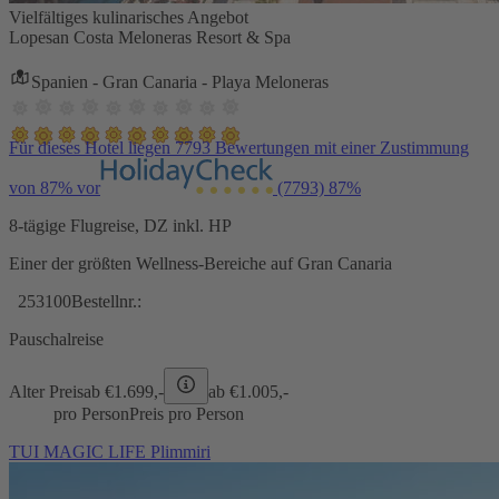
Vielfältiges kulinarisches Angebot
Lopesan Costa Meloneras Resort & Spa
Spanien - Gran Canaria - Playa Meloneras
Für dieses Hotel liegen 7793 Bewertungen mit einer Zustimmung
von 87% vor
(7793)
87%
8-tägige Flugreise, DZ inkl. HP
Einer der größten Wellness-Bereiche auf Gran Canaria
253100
Bestellnr.:
Pauschalreise
Alter Preis
ab €
1.699,-
ab €
1.005,-
pro Person
Preis pro Person
TUI MAGIC LIFE Plimmiri