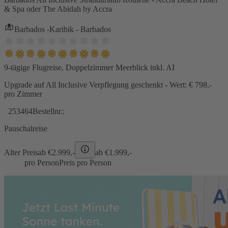
& Spa oder The Abidah by Accra
Barbados -Karibik - Barbados
9-tägige Flugreise, Doppelzimmer Meerblick inkl. AI
Upgrade auf All Inclusive Verpflegung geschenkt - Wert: € 798,-
pro Zimmer
253464
Bestellnr.:
Pauschalreise
Alter Preis
ab €
2.999,-
ab €
1.999,-
pro Person
Preis pro Person