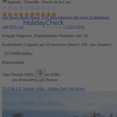
Spanien - Teneriffa - Puerto de la Cruz
Für dieses Hotel liegen 1191 Bewertungen mit einer Zustimmung
von 81% vor
(1191)
81%
8-tägige Flugreise, Doppelzimmer Premium inkl. AI
Kostenfreies Upgrade auf All Inclusive (Wert € 199.- pro Zimmer)
253500
Bestellnr.:
Pauschalreise
Alter Preis
ab €
899,-
ab €
699,-
pro Person
Preis pro Person
TUI BLUE Atlantic Hills - Adults Only Stil-Hotel