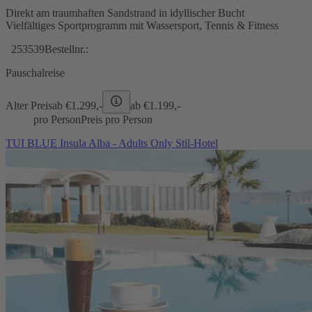
Direkt am traumhaften Sandstrand in idyllischer Bucht
Vielfältiges Sportprogramm mit Wassersport, Tennis & Fitness
253539
Bestellnr.:
Pauschalreise
Alter Preis
ab €
1.299,-
ab €
1.199,-
pro Person
Preis pro Person
TUI BLUE Insula Alba - Adults Only Stil-Hotel