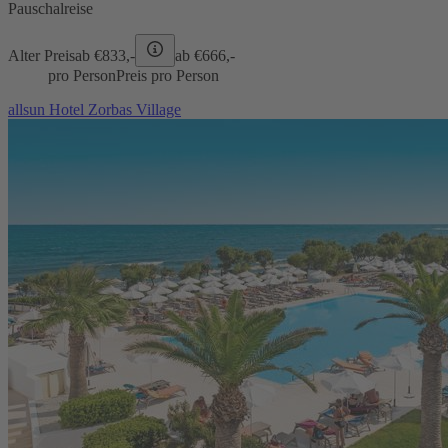
Pauschalreise
Alter Preis
ab €
833,-
ab €
666,-
pro Person
Preis pro Person
allsun Hotel Zorbas Village