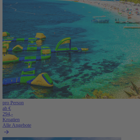
pro Person
ab €
294,-
Kroatien
Alle Angebote