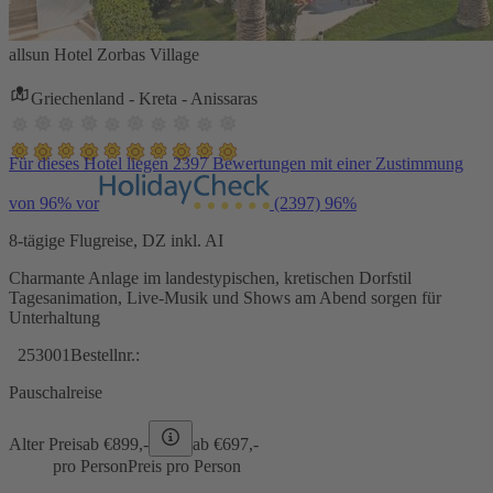
allsun Hotel Zorbas Village
Griechenland - Kreta - Anissaras
Für dieses Hotel liegen 2397 Bewertungen mit einer Zustimmung
von 96% vor
(2397)
96%
8-tägige Flugreise, DZ inkl. AI
Charmante Anlage im landestypischen, kretischen Dorfstil
Tagesanimation, Live-Musik und Shows am Abend sorgen für
Unterhaltung
253001
Bestellnr.:
Pauschalreise
Alter Preis
ab €
899,-
ab €
697,-
pro Person
Preis pro Person