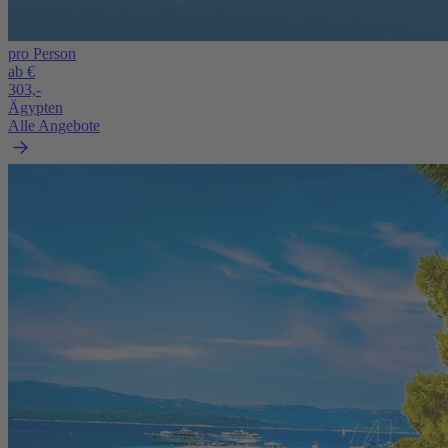
pro Person
ab €
303,-
Ägypten
Alle Angebote