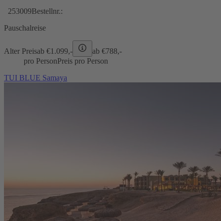
253009
Bestellnr.:
Pauschalreise
Alter Preis
ab €
1.099,-
ab €
788,-
pro Person
Preis pro Person
TUI BLUE Samaya