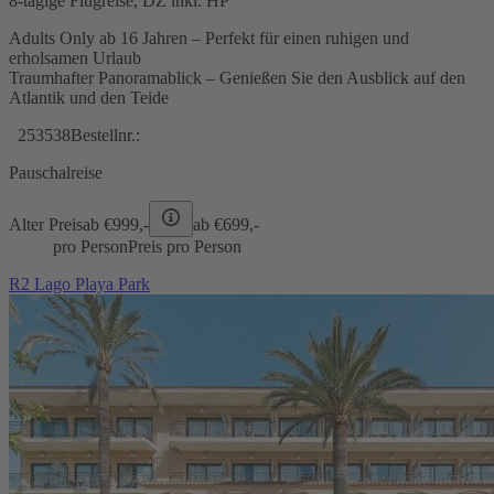
8-tägige Flugreise, DZ inkl. HP
Adults Only ab 16 Jahren – Perfekt für einen ruhigen und
erholsamen Urlaub
Traumhafter Panoramablick – Genießen Sie den Ausblick auf den
Atlantik und den Teide
253538
Bestellnr.:
Pauschalreise
Alter Preis
ab €
999,-
ab €
699,-
pro Person
Preis pro Person
R2 Lago Playa Park